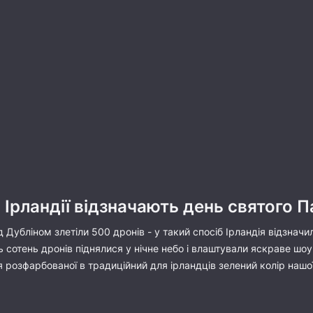
в Ірландії відзначають день святого П
над Дубліном злетіли 500 дронів - у такий спосіб Ірландія відзна
ь сотень дронів піднялися у нічне небо і влаштували яскраве шоу
я розфарбованої в традиційний для ірландців зелений колір нашо