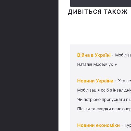
ДИВІТЬСЯ ТАКОЖ
Війна в Україні
Мобіліз
Наталія Мосейчук +
Новини України
Хто не
Мобілізація осіб з інвалідн
Чи потрібно пропускати піш
Пільги та скидки пенсіоне
Новини економіки
Ку