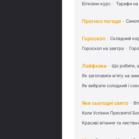
Біткоіни-курс
Тарифи на
Прогноз погоди
Синоп
Гороскоп
Складний кор
Гороскоп на завтра
Горо
Лайфхаки
Що робити, 
Як заготовити м'яту на зи
Як вибрати солодкий і сок
Яке сьогодні свято
Ві
Коли Успіння Пресвятої Бо
Красиві вітання та листі