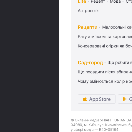
Lite
Рецепт
Мода
Ст
Астрологія
Рецепти
Малосольні ка
Рагу з м'ясом та картопл
Консервовані огірки як бо
Сад-город
Що робити в
Що посадити після збиран
Чому змінюється колір кро
© Онлайн-медіа УНІАН - UNIAN.UA, 
04080, м. Київ, вул. Кирилівська, 
у сфері медіа — R40-05194.