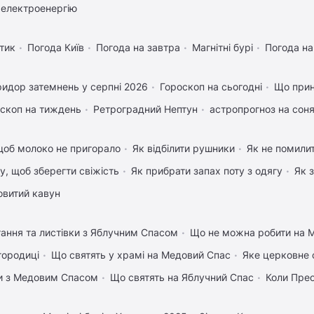
 електроенергію
тик
Погода Київ
Погода на завтра
Магнітні бурі
Погода н
идор затемнень у серпні 2026
Гороскоп на сьогодні
Що прин
скоп на тиждень
Ретроградний Нептун
астропрогноз на соня
щоб молоко не пригорало
Як відбілити рушники
Як не помилит
му, щоб зберегти свіжість
Як прибрати запах поту з одягу
Як 
овитий кавун
тання та листівки з Яблучним Спасом
Що не можна робити на М
городиці
Що святять у храмі на Медовий Спас
Яке церковне 
вки з Медовим Спасом
Що святять на Яблучний Спас
Коли Пре