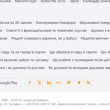
осунки
Магнітні бурі
Холостяк 2025
Зірки
Календар консе
бачки за 20 хвилин
Консервовані помідори
Мариновані помід
ею
Спагетті з фрикадельками та томатним соусом
Шулики з 
чкові
Рецепт сливового варення, як у бабусі
Рецепти випічки 
 саду та на городі в серпні
Що обрізати в саду в серпні
Що п
ня врожаю цибулі та часнику
Що робити з трояндами після цвіт
пу і як допомогти рослині
Як допомогти молодим деревам пе
1998 - 2026 Усі права дотримано.
буд. 23. Телефон — +38 (044) 498-07-60. Адреса електронної пошти — unian.h