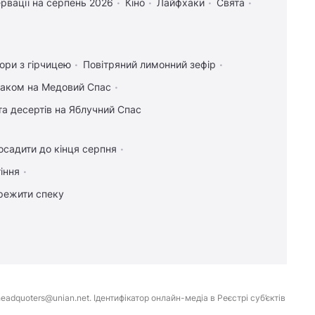
рвації на серпень 2026
Кіно
Лайфхаки
Свята
ори з гірчицею
Повітряний лимонний зефір
маком на Медовий Спас
та десертів на Яблучний Спас
осадити до кінця серпня
іння
режити спеку
eadquoters@unian.net. Ідентифікатор онлайн-медіа в Реєстрі суб’єктів