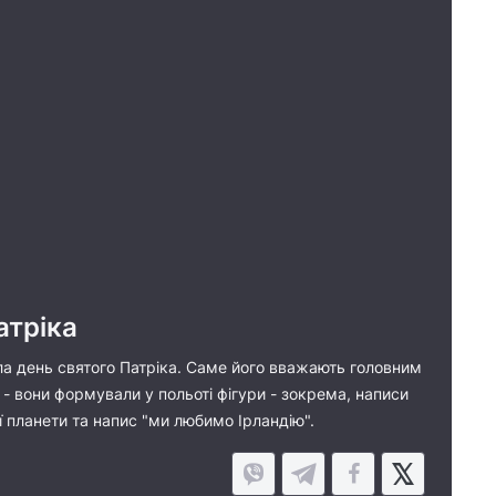
атріка
чила день святого Патріка. Саме його вважають головним
 - вони формували у польоті фігури - зокрема, написи
ї планети та напис "ми любимо Ірландію".