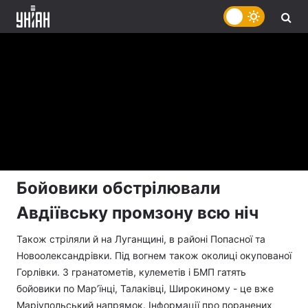
Бойовики обстрілювали
Авдіївську промзону всю ніч
Також стріляли й на Луганщині, в районі Попасної та
Новоолександрівки. Під вогнем також околиці окупованої
Горлівки. З гранатометів, кулеметів і БМП гатять
бойовики по Мар’їнці, Талаківці, Широкиному - це вже
Маріупольський напрямок. Інформації про поранених