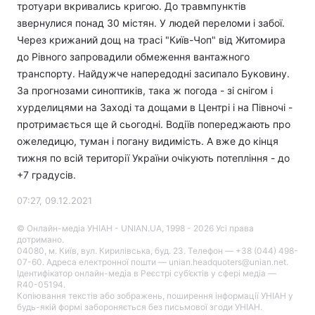
тротуари вкривались кригою. До травмпунктів
звернулися понад 30 містян. У людей переломи і забої.
Через крижаний дощ на трасі "Київ-Чоп" від Житомира
до Рівного запровадили обмеження вантажного
транспорту. Найдужче напередодні засипало Буковину.
За прогнозами синоптиків, така ж погода - зі снігом і
хурделицями на Заході та дощами в Центрі і на Півночі -
протримається ще й сьогодні. Водіїв попереджають про
ожеледицю, туман і погану видимість. А вже до кінця
тижня по всій території України очікують потепління - до
+7 градусів.
07:27, 09.12.2021
© Онлайн-медіа УНІАН - UNIAN.UA, 1998 - 2026 Усі права
дотримано.
04080, м. Київ, вул. Кирилівська, буд. 23. Телефон — +38 (044) 498-
07-60. Адреса електронної пошти — unian.headquoters@unian.net.
Ідентифікатор онлайн-медіа в Реєстрі суб’єктів у сфері медіа —
R40-05194.
Копіювання текстів або зображень, поширення інформації УНІАН у
будь-якій формі забороняється без письмової згоди УНІАН.