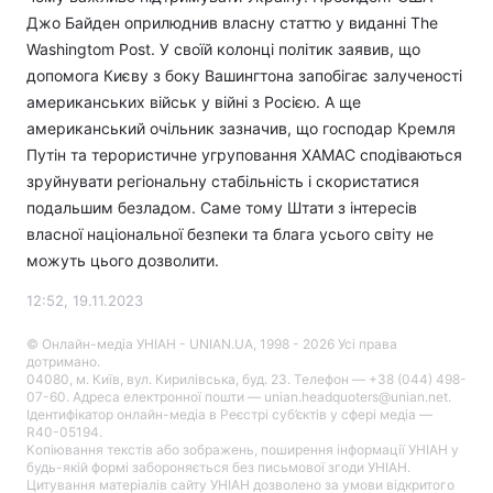
Джо Байден оприлюднив власну статтю у виданні The
Washingtom Post. У своїй колонці політик заявив, що
допомога Києву з боку Вашингтона запобігає залученості
американських військ у війні з Росією. А ще
американський очільник зазначив, що господар Кремля
Путін та терористичне угруповання ХАМАС сподіваються
зруйнувати регіональну стабільність і скористатися
подальшим безладом. Саме тому Штати з інтересів
власної національної безпеки та блага усього світу не
можуть цього дозволити.
12:52, 19.11.2023
© Онлайн-медіа УНІАН - UNIAN.UA, 1998 - 2026 Усі права
дотримано.
04080, м. Київ, вул. Кирилівська, буд. 23. Телефон — +38 (044) 498-
07-60. Адреса електронної пошти — unian.headquoters@unian.net.
Ідентифікатор онлайн-медіа в Реєстрі суб’єктів у сфері медіа —
R40-05194.
Копіювання текстів або зображень, поширення інформації УНІАН у
будь-якій формі забороняється без письмової згоди УНІАН.
Цитування матеріалів сайту УНІАН дозволено за умови відкритого