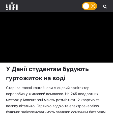
У Данії студентам будують
гуртожиток на воді
Старі вантажні контейнери місцевий архітектор
переробив у житловий комплекс. На 245 квадратних
метрах у Копенгагені мають розмістити 12 квартир та
велику вітальню. Гарячою водою та електроенергією
будинки забезпечуватимуть завдяки сонячним батареям.