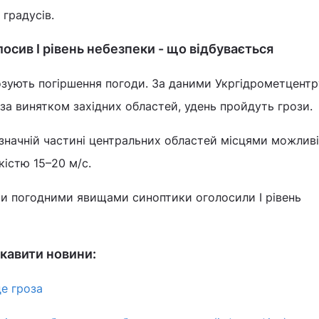
градусів.
лосив І рівень небезпеки - що відбувається
нозують погіршення погоди. За даними Укргідрометцентру
, за винятком західних областей, удень пройдуть грози.
 значній частині центральних областей місцями можливі
кістю 15–20 м/с.
ми погодними явищами синоптики оголосили I рівень
кавити новини:
де гроза