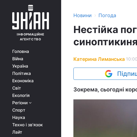
›
Новини
Погода
Нестійка пог
ІНФОРМАЦІЙНЕ
синоптикиня
АГЕНТСТВО
Головна
Катерина Лиманська
Війна
10:00
Україна
Підпиш
Політика
Економіка
Світ
Зокрема, сьогодні коро
Екологія
Регіони
Спорт
Наука
Техно і зв'язок
Лайт