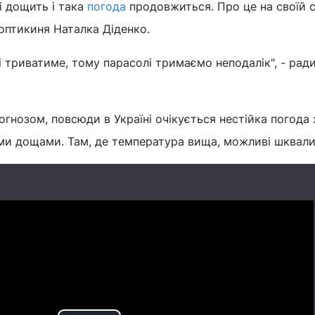
і дощить і така
погода
продовжиться. Про це на своїй с
оптикиня Наталка Діденко.
ні триватиме, тому парасолі тримаємо неподалік", - рад
рогнозом, повсюди в Україні очікується нестійка погода 
и дощами. Там, де температура вища, можливі шквали