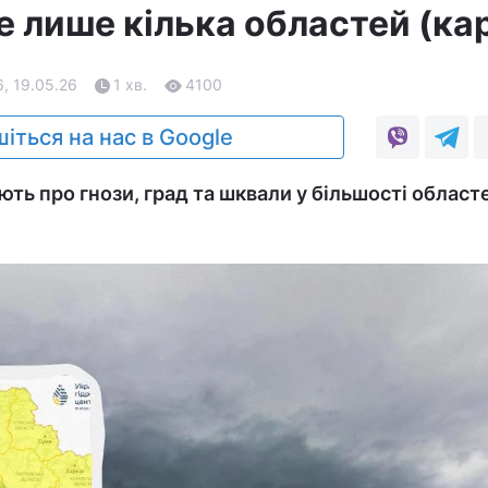
е лише кілька областей (ка
, 19.05.26
1 хв.
4100
іться на нас в Google
ь про гнози, град та шквали у більшості областе