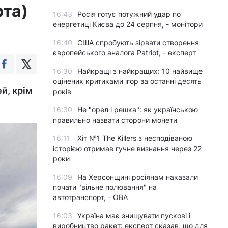
рта)
16:43
Росія готує потужний удар по
енергетиці Києва до 24 серпня, - монітори
16:40
США спробують зірвати створення
європейського аналога Patriot, - експерт
16:30
Найкращі з найкращих: 10 найвище
оцінених критиками ігор за останні десять
й, крім
років
16:30
Не "орел і решка": як українською
правильно назвати сторони монети
16:11
Хіт №1 The Killers з несподіваною
історією отримав гучне визнання через 22
роки
16:09
На Херсонщині росіянам наказали
почати "вільне полювання" на
автотранспорт, - ОВА
16:03
Україна має знищувати пускові і
виробництво ракет: експерт сказав, що для