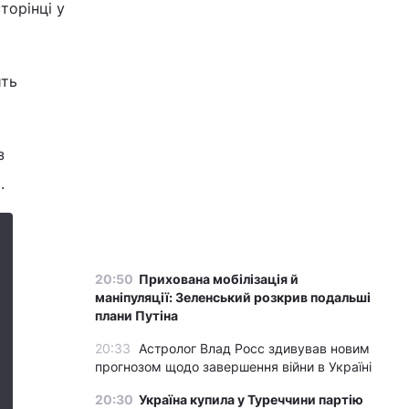
торінці у
ить
з
.
20:50
Прихована мобілізація й
маніпуляції: Зеленський розкрив подальші
плани Путіна
20:33
Астролог Влад Росс здивував новим
прогнозом щодо завершення війни в Україні
20:30
Україна купила у Туреччини партію