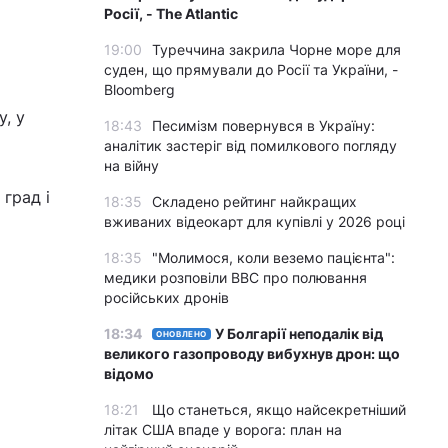
Росії, - The Atlantic
19:00
Туреччина закрила Чорне море для
суден, що прямували до Росії та України, -
Bloomberg
, у
18:43
Песимізм повернувся в Україну:
аналітик застеріг від помилкового погляду
на війну
 град і
18:35
Складено рейтинг найкращих
вживаних відеокарт для купівлі у 2026 році
18:35
"Молимося, коли веземо пацієнта":
медики розповіли BBC про полювання
російських дронів
18:34
У Болгарії неподалік від
ОНОВЛЕНО
великого газопроводу вибухнув дрон: що
відомо
18:21
Що станеться, якщо найсекретніший
літак США впаде у ворога: план на