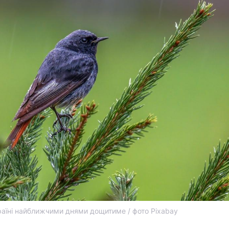
раїні найближчими днями дощитиме / фото Pixabay