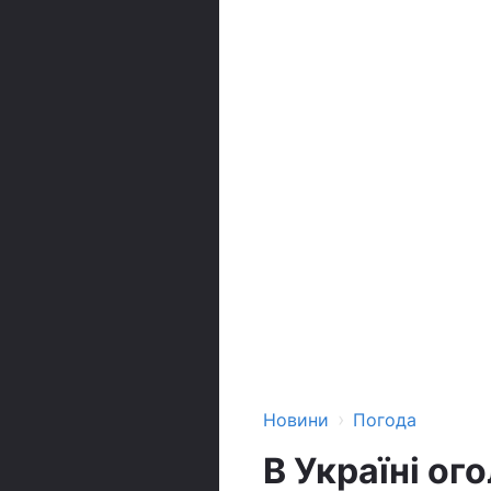
›
Новини
Погода
В Україні ог