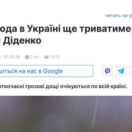
читать на 
ода в Україні ще триватиме,
 Діденко
, 19.05.26
2 хв.
1939
іться на нас в Google
ткочасні грозові дощі очікуються по всій країні.