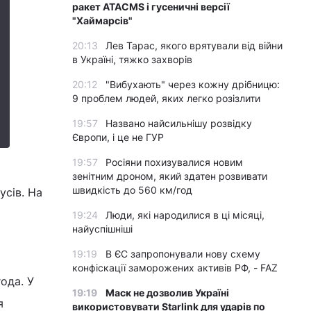
ракет ATACMS і гусеничні версії
"Хаймарсів"
20:13
Лев Тарас, якого врятували від війни
в Україні, тяжко захворів
20:12
"Вибухають" через кожну дрібницю:
9 проблем людей, яких легко розізлити
19:57
Названо найсильнішу розвідку
Європи, і це не ГУР
19:57
Росіяни похизувалися новим
зенітним дроном, який здатен розвивати
швидкість до 560 км/год
усів. На
19:24
Люди, які народилися в ці місяці,
найуспішніші
19:19
В ЄС запропонували нову схему
конфіскації заморожених активів РФ, - FAZ
ода. У
19:19
Маск не дозволив Україні
я
використовувати Starlink для ударів по