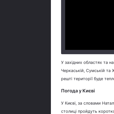
У західних областях та на 
Черкаській, Сумській та Х
решті території буде тепл
Погода у Києві
У Києві, за словами Натал
столиці пройдуть коротко