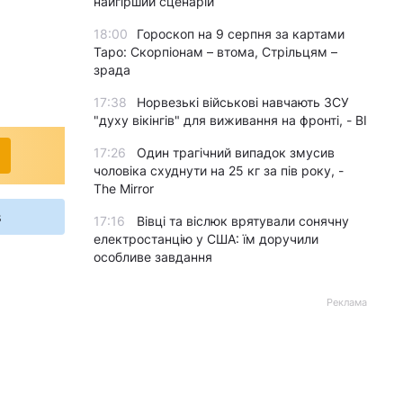
найгірший сценарій
18:00
Гороскоп на 9 серпня за картами
Таро: Скорпіонам – втома, Стрільцям –
зрада
17:38
Норвезькі військові навчають ЗСУ
"духу вікінгів" для виживання на фронті, - BI
17:26
Один трагічний випадок змусив
чоловіка схуднути на 25 кг за пів року, -
The Mirror
s
17:16
Вівці та віслюк врятували сонячну
електростанцію у США: їм доручили
особливе завдання
Реклама