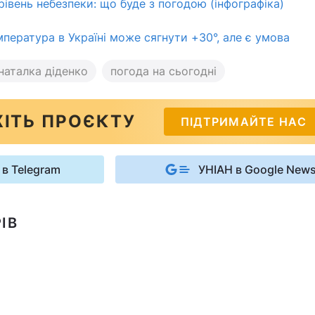
рівень небезпеки: що буде з погодою (інфографіка)
пература в Україні може сягнути +30°, але є умова
наталка діденко
погода на сьогодні
ІТЬ ПРОЄКТУ
ПІДТРИМАЙТЕ НАС
 в Telegram
УНІАН в Google New
ІВ