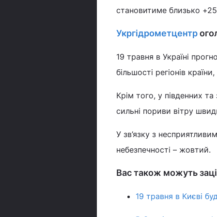
становитиме близько +25 
Укргідрометцентр
ого
19 травня в Україні прог
більшості регіонів країни
Крім того, у південних та
сильні пориви вітру швид
У зв’язку з несприятливи
небезпечності – жовтий.
Вас також можуть заці
19 травня в Києві бу