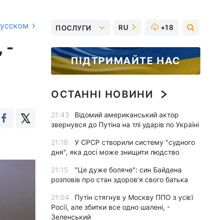
русском
RU
+18
ПОСЛУГИ
 -
ПІДТРИМАЙТЕ НАС
ОСТАННІ НОВИНИ
21:43
Відомий американський актор
звернувся до Путіна на тлі ударів по Україні
21:18
У СРСР створили систему "судного
дня", яка досі може знищити людство
21:15
"Це дуже боляче": син Байдена
розповів про стан здоров’я свого батька
21:04
Путін стягнув у Москву ППО з усієї
Росії, але збитки все одно шалені, -
Зеленський