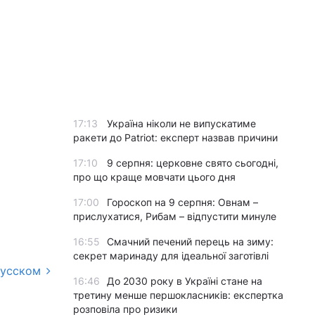
17:13
Україна ніколи не випускатиме
ракети до Patriot: експерт назвав причини
17:10
9 серпня: церковне свято сьогодні,
про що краще мовчати цього дня
17:00
Гороскоп на 9 серпня: Овнам –
прислухатися, Рибам – відпустити минуле
16:55
Смачний печений перець на зиму:
секрет маринаду для ідеальної заготівлі
русском
16:46
До 2030 року в Україні стане на
третину менше першокласників: експертка
розповіла про ризики