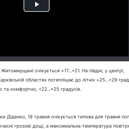
Play
Video
Житомирщині очікується +17...+21. На півдні, у центрі,
арківській областях потеплішає до літніх +25...+29 град
о та комфортно, +22...+25 градусів.
ки Діденко, 19 травня очікується типова для травня пог
часні грозові дощі, а максимальна температура повітр