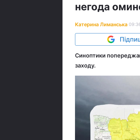
негода омин
Катерина Лиманська
09:36
Підпиш
Синоптики попереджают
заходу.