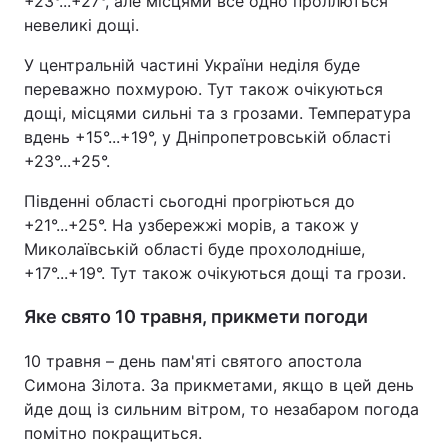
+23°...+27°, але місцями все одно проллються
невеликі дощі.
Тема оформлення
У центральній частині України неділя буде
переважно похмурою. Тут також очікуються
дощі, місцями сильні та з грозами. Температура
вдень +15°...+19°, у Дніпропетровській області
+23°...+25°.
Південні області сьогодні прогріються до
+21°...+25°. На узбережжі морів, а також у
Миколаївській області буде прохолодніше,
+17°...+19°. Тут також очікуються дощі та грози.
Яке свято 10 травня, прикмети погоди
10 травня – день пам'яті святого апостола
Симона Зілота. За прикметами, якщо в цей день
йде дощ із сильним вітром, то незабаром погода
помітно покращиться.