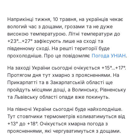
Наприкінці тижня, 10 травня, на українців чекає
вологий час з дощами, грозами та не дуже
Головна
Війна
високою температурою. Літні температури до
Україна
Політика
+23°...+27° зафіксують лише на сході та
південному сході. На решті території буде
Економіка
Світ
прохолодніше. Про це повідомляє
Погода УНІАН
.
Спорт
Наука
На заході України сьогодні очікується +15°...+17°.
Протягом дня тут хмарно з проясненнями. На
Техно і зв'язок
Лайт
Прикарпатті та в Закарпатській області ще
пройдуть місцями дощі, а Волинську, Рівненську
Зброя
Інциденти
та Львівську області опади вже покинуть.
Здоров'я
Туризм
На півночі України сьогодні буде найхолодніше.
Тут стовпчики термометрів коливатимуться від
Цікавинки
Погода
+13° до +18°. Очікується хмарна погода з
проясненнями, які чергуватимуться з дощами.
Екологія
Регіони