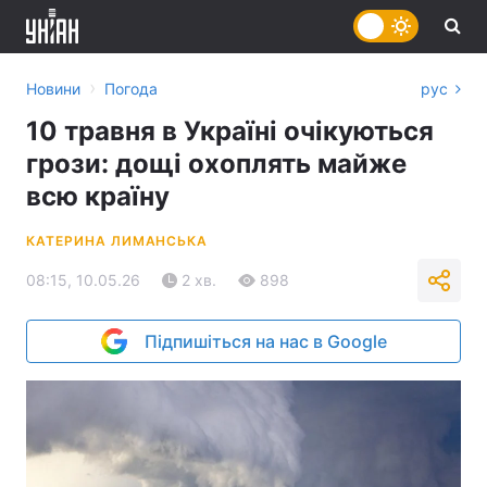
›
Новини
Погода
рус
10 травня в Україні очікуються
грози: дощі охоплять майже
всю країну
КАТЕРИНА ЛИМАНСЬКА
08:15, 10.05.26
2 хв.
898
Підпишіться на нас в Google