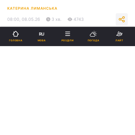
КАТЕРИНА ЛИМАНСЬКА
08:00, 08.05.26
3 хв.
4743
RU
Підпишіться на нас в Google
МОВА
ГОЛОВНА
РОЗДІЛИ
ПОГОДА
ЛАЙТ
8 травня в Києві буде тепло / фото УНІАН
У столиці очікується температура близько
+23°.