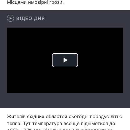
Місцями ймовірні грози.
Лонгріди
ВІДЕО ДНЯ
Відео з Youtube
Статті
Інтерв'ю
Думки
Архів
Вакансії
Play
Контакти
Video
Послуги
Жителів східних областей сьогодні порадує літнє
тепло. Тут температура все ще підніметься до