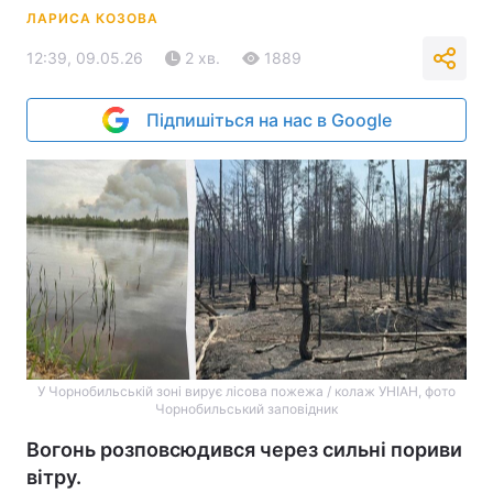
ЛАРИСА КОЗОВА
12:39, 09.05.26
2 хв.
1889
Підпишіться на нас в Google
У Чорнобильській зоні вирує лісова пожежа / колаж УНІАН, фото
Чорнобильський заповідник
Вогонь розповсюдився через сильні пориви
вітру.