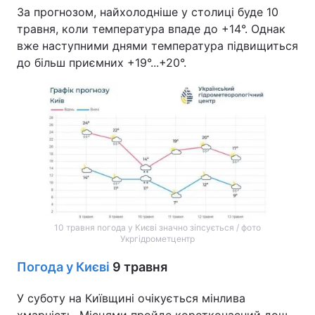
За прогнозом, найхолодніше у столиці буде 10
травня, коли температура впаде до +14°. Однак
вже наступними днями температура підвищиться
до більш приємних +19°...+20°.
10 травня погода у Києві значно зіпсується / фото
Укргідрометцентр
Погода у Києві
9 травня
У суботу на Київщині очікується мінлива
хмарність. Місцями пройде короткочасний дощ,