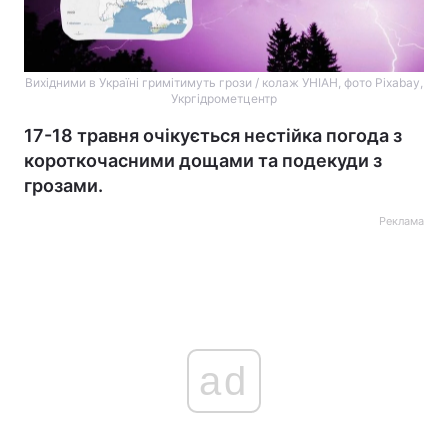
Вихідними в Україні гримітимуть грози / колаж УНІАН, фото Pixabay,
Укргідрометцентр
17-18 травня очікується нестійка погода з
короткочасними дощами та подекуди з
грозами.
Реклама
ad