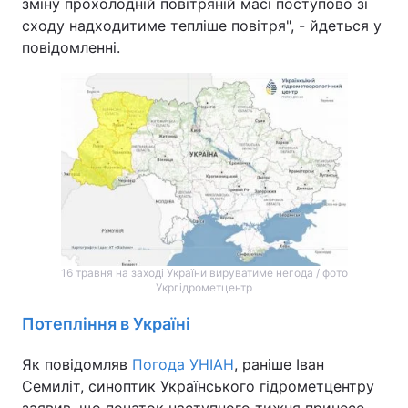
зміну прохолодній повітряній масі поступово зі
сходу надходитиме тепліше повітря", - йдеться у
Тема оформлення
повідомленні.
16 травня на заході України вируватиме негода / фото
Укргідрометцентр
Потепління в Україні
Як повідомляв
Погода УНІАН
, раніше Іван
Семиліт, синоптик Українського гідрометцентру