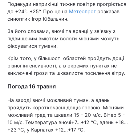
Подекуди наприкінці тижня повітря прогріється
до +24°...+25°. Про це на
Метеопрог
розказав
синоптик Ігор Кібальчич.
За його словами, вночі та вранці у зв'язку з
підвищеним вмістом вологи місцями можуть
фіксуватися тумани.
Крім того, у більшості областей пройдуть дощі
різної інтенсивності, а в окремих пунктах не
виключені грози та шквалисте посилення вітру.
Погода 16 травня
На заході вночі можливий туман, а вдень
пройдуть короткочасні дощіз грозою. Місцями
можливий град та шквали 15 – 20 м/с. Вітер 5 -
10 м/с. Температура вночі+7…+12 °С, вдень +18…
+23 °С, у Карпатах +12…+17 °С.