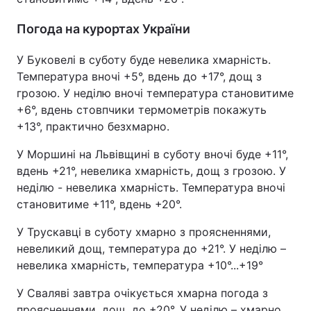
Погода на курортах України
У Буковелі в суботу буде невелика хмарність.
Температура вночі +5°, вдень до +17°, дощ з
грозою. У неділю вночі температура становитиме
+6°, вдень стовпчики термометрів покажуть
+13°, практично безхмарно.
У Моршині на Львівщині в суботу вночі буде +11°,
вдень +21°, невелика хмарність, дощ з грозою. У
неділю - невелика хмарність. Температура вночі
становитиме +11°, вдень +20°.
У Трускавці в суботу хмарно з проясненнями,
невеликий дощ, температура до +21°. У неділю –
невелика хмарність, температура +10°...+19°
У Сваляві завтра очікується хмарна погода з
проясненнями, дощ, до +20°. У неділю – хмарно,