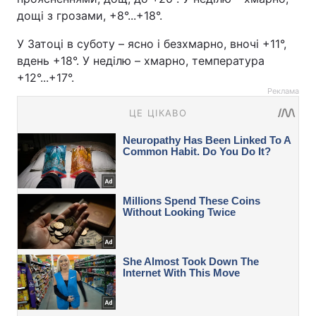
дощі з грозами, +8°...+18°.
У Затоці в суботу – ясно і безхмарно, вночі +11°,
вдень +18°. У неділю – хмарно, температура
+12°...+17°.
Реклама