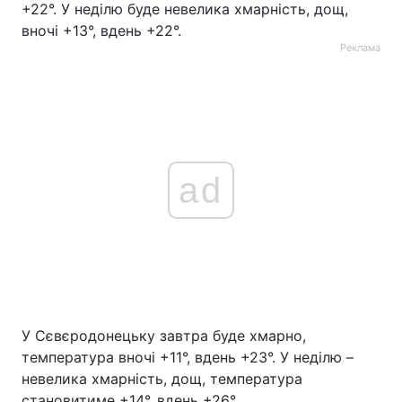
+22°. У неділю буде невелика хмарність, дощ,
вночі +13°, вдень +22°.
Реклама
ad
У Сєвєродонецьку завтра буде хмарно,
температура вночі +11°, вдень +23°. У неділю –
невелика хмарність, дощ, температура
становитиме +14°, вдень +26°.