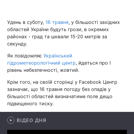
Удень в суботу,
16 травня
, у більшості західних
Головна
Війна
областей України будуть грози, в окремих
районах - град та шквали 15-20 метрів за
Україна
Політика
секунду.
Економіка
Світ
Як повідомляє
Український
гідрометеорологічний центр
, йдеться про I
Спорт
Наука
рівень небезпечності, жовтий.
Техно і зв'язок
Лайт
Крім того, на своїй сторінці у Facebook Центр
зазначає, що 16 травня погоду без опадів у
Зброя
Інциденти
більшості областей визначатиме поле дещо
підвищеного тиску.
Здоров'я
Туризм
Цікавинки
Погода
ВІДЕО ДНЯ
Екологія
Регіони