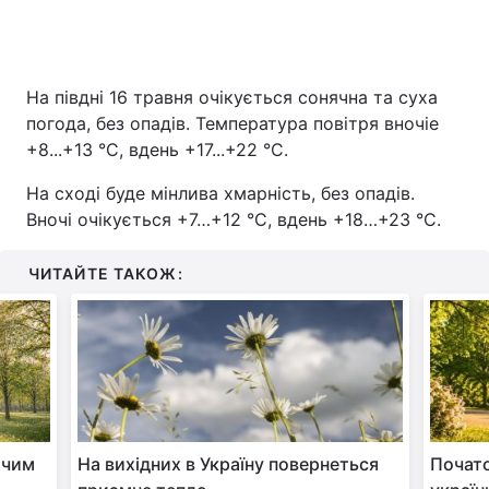
На півдні 16 травня очікується сонячна та суха
погода, без опадів. Температура повітря вночіе
+8...+13 °С, вдень +17...+22 °С.
На сході буде мінлива хмарність, без опадів.
Вночі очікується +7…+12 °С, вдень +18…+23 °С.
ЧИТАЙТЕ ТАКОЖ:
жчим
На вихідних в Україну повернеться
Почато