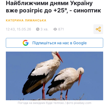
Найближчими днями Україну
вже розігріє до +25°, - синоптик
КАТЕРИНА ЛИМАНСЬКА
12:43, 15.05.26
3 хв.
871
Підпишіться на нас в Google
Погода на вихідних буде телпою / фото pixabay.com