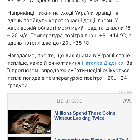
+7…+12 °С, вдень потеплішає до +19…+24 °С.
Наприкінці тижня на сході України вранці та
вдень пройдуть короткочасні дощі, грози. У
Харківській області можливий град та шквали 15
– 20 м/с. Температура повітря вночі +9…+14 °С, а
вдень потеплішає до+20…+25 °С.
Нагадаємо, про те, що вихідними в Україні стане
тепліше, каже й синоптикиня
Наталка Діденко
. За
її прогнозом, впродовж суботи-неділі очікується
тепла погода з температурою повітря +20...+24
градуси.
Реклама