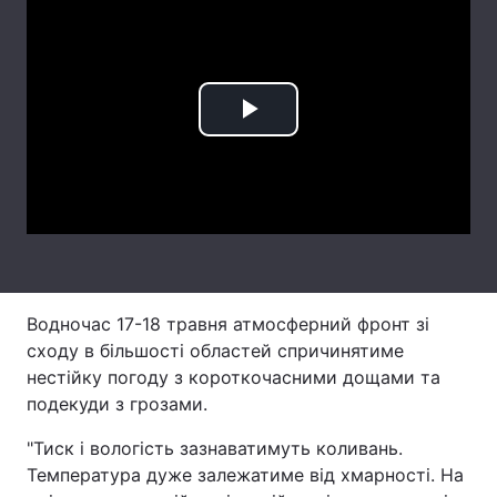
Лонгріди
Відео з Youtube
Статті
Play
Інтерв'ю
Думки
Video
Архів
Вакансії
Контакти
Послуги
Водночас 17-18 травня атмосферний фронт зі
сходу в більшості областей спричинятиме
нестійку погоду з короткочасними дощами та
подекуди з грозами.
"Тиск і вологість зазнаватимуть коливань.
Температура дуже залежатиме від хмарності. На