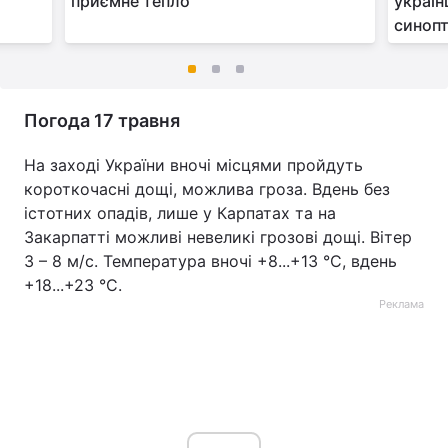
приємне тепло
україн
синоп
Погода 17 травня
На заході України вночі місцями пройдуть
короткочасні дощі, можлива гроза. Вдень без
істотних опадів, лише у Карпатах та на
Закарпатті можливі невеликі грозові дощі. Вітер
3 – 8 м/с. Температура вночі +8...+13 °С, вдень
+18...+23 °С.
Реклама