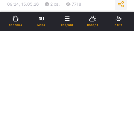
09:24, 15.05.26
2 хв.
7718
RU
Підпишіться на нас в Google
МОВА
ГОЛОВНА
РОЗДІЛИ
ПОГОДА
ЛАЙТ
Найближчими вихідними в Україні буде тепло / фото Pixabay
Температура в Україні підвищиться до
+20...+24 градусів.
Реклама