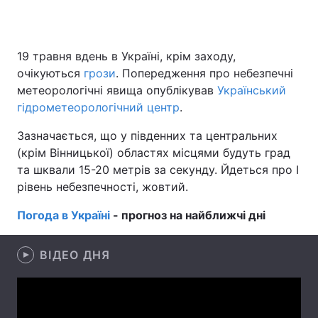
19 травня вдень в Україні, крім заходу,
Головна
Війна
очікуються
грози
. Попередження про небезпечні
метеорологічні явища опублікував
Український
Україна
Політика
гідрометеорологічний центр
.
Економіка
Світ
Зазначається, що у південних та центральних
(крім Вінницької) областях місцями будуть град
Спорт
Наука
та шквали 15-20 метрів за секунду. Йдеться про I
рівень небезпечності, жовтий.
Техно і зв'язок
Лайт
Погода в Україні
- прогноз на найближчі дні
Зброя
Інциденти
Здоров'я
Туризм
ВІДЕО ДНЯ
Цікавинки
Погода
Екологія
Регіони