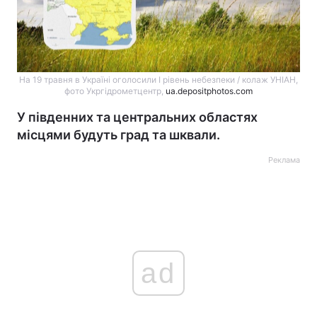
На 19 травня в Україні оголосили І рівень небезпеки / колаж УНІАН,
фото Укргідрометцентр,
ua.depositphotos.com
У південних та центральних областях
місцями будуть град та шквали.
Реклама
ad