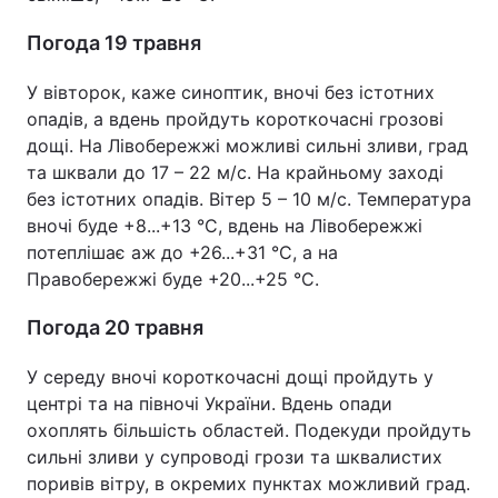
Погода 19 травня
У вівторок, каже синоптик, вночі без істотних
опадів, а вдень пройдуть короткочасні грозові
дощі. На Лівобережжі можливі сильні зливи, град
та шквали до 17 – 22 м/с. На крайньому заході
без істотних опадів. Вітер 5 – 10 м/с. Температура
вночі буде +8...+13 °С, вдень на Лівобережжі
потеплішає аж до +26...+31 °С, а на
Правобережжі буде +20...+25 °С.
Погода 20 травня
У середу вночі короткочасні дощі пройдуть у
центрі та на півночі України. Вдень опади
охоплять більшість областей. Подекуди пройдуть
сильні зливи у супроводі грози та шквалистих
поривів вітру, в окремих пунктах можливий град.