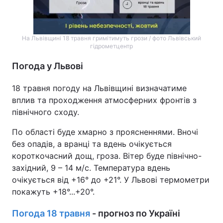
На Львівщині 18 травня гримітимуть грози / фото Львівський
гідрометцентр
Погода у Львові
18 травня погоду на Львівщині визначатиме
вплив та проходження атмосферних фронтів з
північного сходу.
По області буде хмарно з проясненнями. Вночі
без опадів, а вранці та вдень очікується
короткочасний дощ, гроза. Вітер буде північно-
західний, 9 – 14 м/с. Температура вдень
очікується від +16° до +21°. У Львові термометри
покажуть +18°...+20°.
Погода 18 травня
- прогноз по Україні