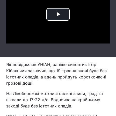
Лонгріди
Play
Відео з Youtube
Статті
Video
Інтерв'ю
Думки
Архів
Вакансії
Контакти
Як повідомляв УНІАН, раніше синоптик Ігор
Послуги
Кібальчич зазначив, що 19 травня вночі буде без
істотних опадів, а вдень пройдуть короткочасні
грозові дощі.
На Лівобережжі можливі сильні зливи, град та
шквали до 17-22 м/с. Водночас на крайньому
заході буде без істотних опадів.