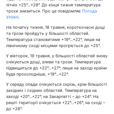
літніх +25°...+28°. До кінця тижня температура
трохи знизиться. Про це повідомляє
Погода
УНІАН
.
На початку тижня, 18 травня, короткочасні дощі
та грози пройдуть у більшості областей.
Температура становитиме +19°...+22°, лише на
північному сході місцями прогріється до +25°.
У вівторок, 19 травня, у більшості областей знову
очікуються дощі, зливи та грози. Температура
підвищиться до +22°...+27°, лише на заході країни
буде прохолодніше, +19°...+22°.
У середу опади очікуються скрізь, крім більшості
західних і східних областей. Температура на
заході +20°...+22°, на Закарпатті – до +24°. На
решті території очікується +22°...+26°, на сході –
до +28°.