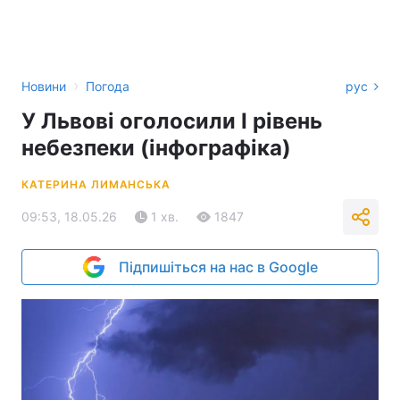
›
Новини
Погода
рус
У Львові оголосили І рівень
небезпеки (інфографіка)
КАТЕРИНА ЛИМАНСЬКА
09:53, 18.05.26
1 хв.
1847
Підпишіться на нас в Google