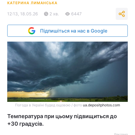
КАТЕРИНА ЛИМАНСЬКА
12:13, 18.05.26
2 хв.
6447
Підпишіться на нас в Google
Погода в Україні будед ощовою / фото
ua.depositphotos.com
Температура при цьому підвищиться до
+30 градусів.
Реклама