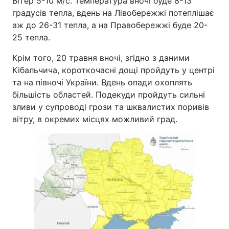
Вітер 5-10 м/с. Температура вночі буде 8-13
градусів тепла, вдень на Лівобережжі потеплішає
Тема оформлення
аж до 26-31 тепла, а на Правобережжі буде 20-
25 тепла.
Крім того, 20 травня вночі, згідно з даними
Кібальчича, короткочасні дощі пройдуть у центрі
та на півночі України. Вдень опади охоплять
більшість областей. Подекуди пройдуть сильні
зливи у супроводі грози та шквалистих поривів
вітру, в окремих місцях можливий град.