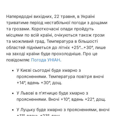
Напередодні вихідних, 22 травня, в Україні
триватиме період нестабільної погоди з дощами
Головна
Війна
та грозами. Короткочасні опади пройдуть
Україна
Політика
місцями по всій країні, очікуються також грози
та можливий град. Температура в більшості
Економіка
Світ
областей підніметься до літніх +25°...+30°, лише
на заході країни буде прохолодніше. Про це
Спорт
Наука
повідомляє
Погода УНІАН
.
Техно і зв'язок
Лайт
У Києві сьогодні буде хмарно з
проясненнями. Температура повітря вночі
Зброя
Інциденти
+14°, вдень +30°, дощ.
Здоров'я
Туризм
У Львові в п'ятницю буде хмарно з
проясненнями. Вночі +10°, вдень +22°, дощ.
Цікавинки
Погода
У Луцьку буде хмарно з проясненнями, вночі
Екологія
Регіони
+11°, вдень +23°, дощ.