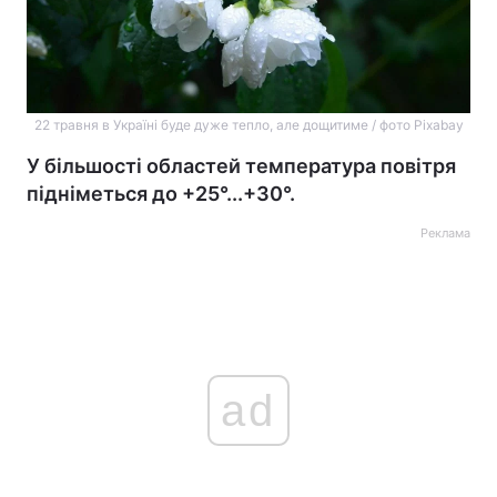
22 травня в Україні буде дуже тепло, але дощитиме / фото Pixabay
У більшості областей температура повітря
підніметься до +25°...+30°.
Реклама
ad