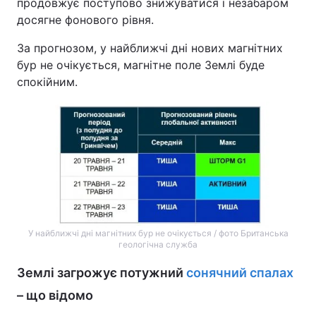
продовжує поступово знижуватися і незабаром
досягне фонового рівня.
За прогнозом, у найближчі дні нових магнітних
бур не очікується, магнітне поле Землі буде
спокійним.
У найближчі дні магнітних бур не очікується / фото Британська
геологічна служба
Землі загрожує потужний
сонячний спалах
– що відомо