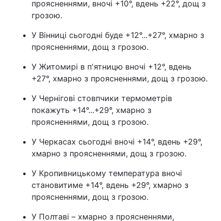
проясненнями, вночі +10°, вдень +22°, дощ з
грозою.
Тема оформлення
У Вінниці сьогодні буде +12°...+27°, хмарно з
проясненнями, дощ з грозою.
У Житомирі в п'ятницю вночі +12°, вдень
+27°, хмарно з проясненнями, дощ з грозою.
У Чернігові стовпчики термометрів
покажуть +14°...+29°, хмарно з
проясненнями, дощ з грозою.
У Черкасах сьогодні вночі +14°, вдень +29°,
хмарно з проясненнями, дощ з грозою.
У Кропивницькому температура вночі
становитиме +14°, вдень +29°, хмарно з
проясненнями, дощ з грозою.
У Полтаві – хмарно з проясненнями,