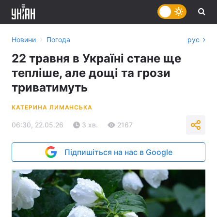
›
Новини
Погода
рус
22 травня в Україні стане ще
тепліше, але дощі та грози
триватимуть
КАТЕРИНА ЛИМАНСЬКА
06:30, 22.05.26
3 хв.
2167
Підпишіться на нас в Google