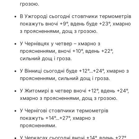
грозою.
В Ужгороді сьогодні стовпчики термометрів
покажуть вночі +9°, вдень буде +23°, хмарно
з проясненнями, дощ з грозою.
У Чернівцях у четвер – хмарно з
проясненнями, вночі +10°, вдень +22°,
сильний дощ і гроза.
У Вінниці сьогодні буде +12°...+24°, хмарно з
проясненнями, сильний дощ і гроза.
У Житомирі в четвер вночі +12°, вдень +24°,
хмарно з проясненнями, дощ з грозою.
У Чернігові стовпчики термометрів
покажуть +14°...+27°, хмарно з
проясненнями.
У Черкасах сьогодні вночі +14°, вдень +27°,