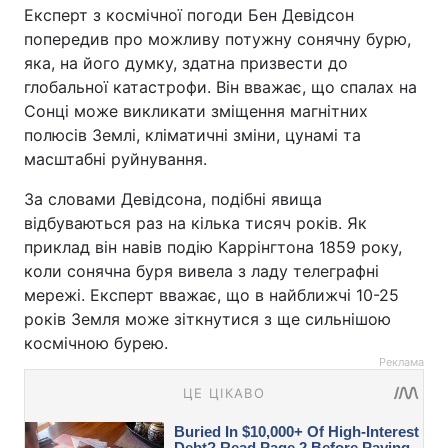
Експерт з космічної погоди Бен Девідсон
попередив про можливу потужну сонячну бурю,
яка, на його думку, здатна призвести до
глобальної катастрофи. Він вважає, що спалах на
Сонці може викликати зміщення магнітних
полюсів Землі, кліматичні зміни, цунамі та
масштабні руйнування.
За словами Девідсона, подібні явища
відбуваються раз на кілька тисяч років. Як
приклад він навів подію Каррінгтона 1859 року,
коли сонячна буря вивела з ладу телеграфні
мережі. Експерт вважає, що в найближчі 10-25
років Земля може зіткнутися з ще сильнішою
космічною бурею.
Реклама