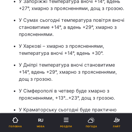
У Запоріжжі температура вночі +14°, вдень
+27°, хмарно з проясненнями, дощ з грозою.
У Сумах сьогодні температура повітря вночі
становитиме +14°, а вдень +29°, хмарно з
проясненнями.
У Харкові – хмарно з проясненнями,
температура вночі +14°, вдень +30°.
У Дніпрі температура вночі становитиме
+14°, вдень +29°, хмарно з проясненнями,
дощ з грозою.
У Сімферополі в четвер буде хмарно з
проясненнями, +13°...+23°, дощ з грозою.
У Краматорську сьогодні буде практично
безхмарно, температура вночі +15°, вдень
RU
+30°.
МОВА
ГОЛОВНА
РОЗДІЛИ
ПОГОДА
ЛАЙТ