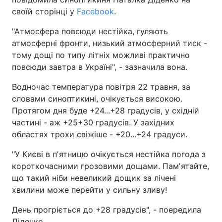
своїй сторінці у
Facebook
.
"Атмосфера повсюди нестійка, гуляють
атмосферні фронти, низький атмосферний тиск -
тому дощі по типу літніх можливі практично
повсюди завтра в Україні", - зазначила вона.
Водночас температура повітря 22 травня, за
словами синоптикині, очікується високою.
Протягом дня буде +24...+28 градусів, у східній
частині - аж +25+30 градусів. У західних
областях трохи свіжіше - +20...+24 градуси.
"У Києві в пʼятницю очікується нестійка погода з
короткочасними грозовими дощами. Памʼятайте,
що такий ніби невеликий дощик за лічені
хвилини може перейти у сильну зливу!
День прогріється до +28 градусів", - поередила
Діденко.