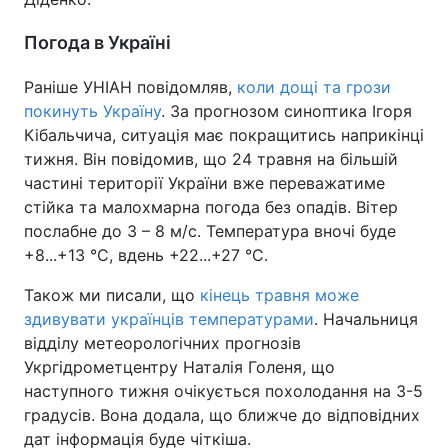
Погода в Україні
Раніше УНІАН повідомляв,
коли дощі та грози
покинуть Україну
. За прогнозом синоптика Ігоря
Кібальчича, ситуація має покращитись наприкінці
тижня. Він повідомив, що 24 травня на більшій
частині території України вже переважатиме
стійка та малохмарна погода без опадів. Вітер
послабне до 3 – 8 м/с. Температура вночі буде
+8...+13 °С, вдень +22...+27 °С.
Також ми писали, що
кінець травня може
здивувати українців температурами
. Начальниця
відділу метеорологічних прогнозів
Укргідрометцентру Наталія Голеня, що
наступного тижня очікується похолодання на 3-5
градусів. Вона додала, що ближче до відповідних
дат інформація буде чіткіша.