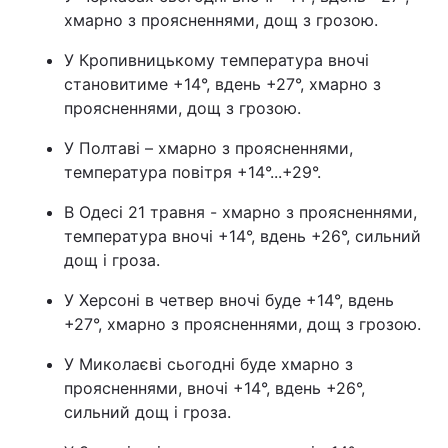
хмарно з проясненнями, дощ з грозою.
У Кропивницькому температура вночі
становитиме +14°, вдень +27°, хмарно з
проясненнями, дощ з грозою.
У Полтаві – хмарно з проясненнями,
температура повітря +14°...+29°.
В Одесі 21 травня - хмарно з проясненнями,
температура вночі +14°, вдень +26°, сильний
дощ і гроза.
У Херсоні в четвер вночі буде +14°, вдень
+27°, хмарно з проясненнями, дощ з грозою.
У Миколаєві сьогодні буде хмарно з
проясненнями, вночі +14°, вдень +26°,
сильний дощ і гроза.