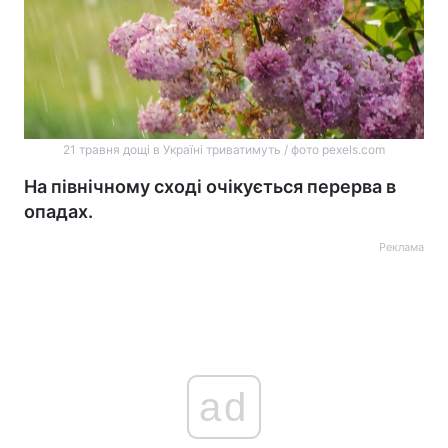
21 травня дощі в Україні триватимуть / фото pexels.com
На північному сході очікується перерва в
опадах.
Реклама
ad