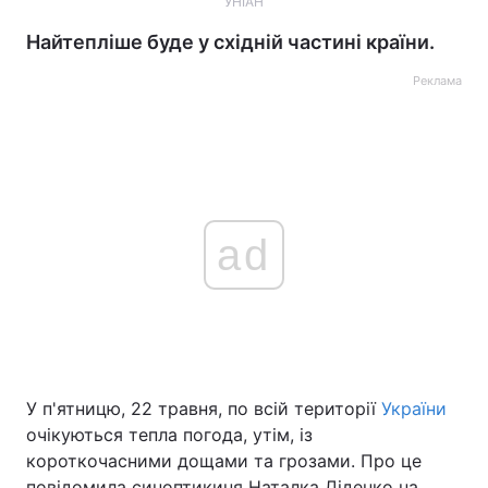
УНІАН
Найтепліше буде у східній частині країни.
Реклама
ad
У п'ятницю, 22 травня, по всій території
України
очікуються тепла погода, утім, із
короткочасними дощами та грозами. Про це
повідомила синоптикиня Наталка Діденко на