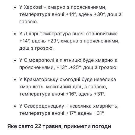
У Харкові – хмарно з проясненнями,
температура вночі +14°, вдень +30°, дощ з
грозою.
У Дніпрі температура вночі становитиме
+14°, вдень +29°, хмарно з проясненнями,
дощ з грозою.
У Сімферополі в п'ятницю буде хмарно з
проясненнями, +13°...+25°, дощ з грозою.
У Краматорську сьогодні буде невелика
хмарність, можливий дощ з грозою,
температура вночі +16°, вдень +31°.
У Сєвєродонецьку – невелика хмарність,
температура вночі +17°, вдень +31°.
Яке свято 22 травня, прикмети погоди