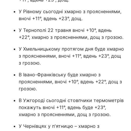
Лонгріди
У Рівному сьогодні хмарно з проясненнями,
вночі +11°, вдень +23°, дощ.
Відео з Youtube
Статті
У Тернополі 22 травня вночі +10°, вдень
+22°, хмарно з проясненнями, дощ з грозою.
Інтерв'ю
Думки
У Хмельницькому протягом дня буде хмарно
Архів
Вакансії
з проясненнями, вночі +11°, вдень +23°, дощ
з грозою.
Контакти
В Івано-Франківську буде хмарно з
Послуги
проясненнями, вночі +10°, вдень +22°, дощ з
грозою.
В Ужгороді сьогодні стовпчики термометрів
покажуть вночі +11°, вдень буде +23°,
хмарно з проясненнями, дощ з грозою.
У Чернівцях у п'ятницю – хмарно з