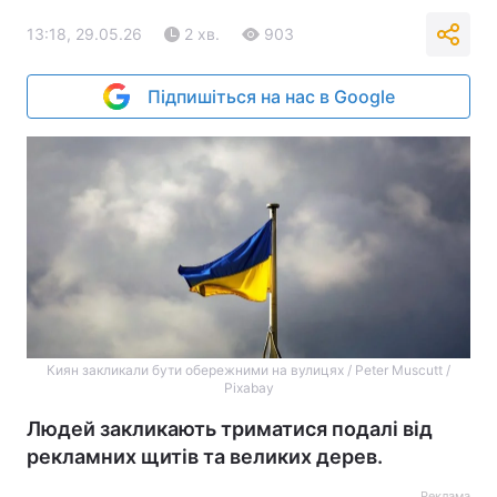
13:18, 29.05.26
2 хв.
903
Підпишіться на нас в Google
Киян закликали бути обережними на вулицях / Peter Muscutt /
Pixabay
Людей закликають триматися подалі від
рекламних щитів та великих дерев.
Реклама