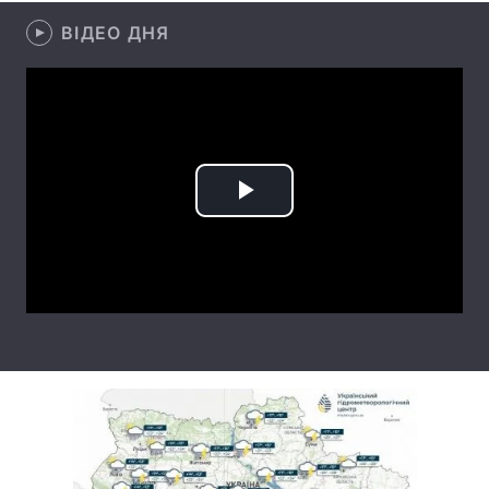
ВІДЕО ДНЯ
Лонгріди
Відео з Youtube
Статті
Інтерв'ю
Думки
Архів
Вакансії
Play
Контакти
Video
Послуги