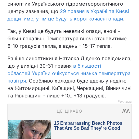
синоптик Українського гідрометеорологічного
центру зазначив, що
29 травня в Україні та Києві
дощитиме, утім це будуть короткочасні опади
.
Так, у Києві це будуть невеликі опади, вночі -
більш локальні. Температура вночі становитиме
8-10 градусів тепла, а вдень - 15-17 тепла.
Раніше синоптикиня Наталка Діденко повідомила,
що у вихідні 30-31 травня
в більшості
областей України очікується низька температура
повітря
. Особливо холодно буде вдень у неділю
на Житомирщині, Київщині, Черкащині, Вінниччині
та Рівненщині - лише +10...+13 градусів.
Реклама