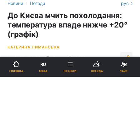
›
Новини
Погода
рус
До Києва мчить похолодання:
температура впаде нижче +20°
(графік)
КАТЕРИНА ЛИМАНСЬКА
11:13, 23.05.26
2 хв.
6765
RU
МОВА
ГОЛОВНА
РОЗДІЛИ
ПОГОДА
ЛАЙТ
Підпишіться на нас в Google