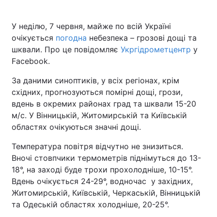
У неділю, 7 червня, майже по всій Україні
очікується
погодна
небезпека – грозові дощі та
Головна
Війна
шквали. Про це повідомляє
Укргідрометцентр
у
Facebook.
Україна
Політика
За даними синоптиків, у всіх регіонах, крім
Економіка
Світ
східних, прогнозуються помірні дощі, грози,
вдень в окремих районах град та шквали 15-20
Спорт
Наука
м/с. У Вінницькій, Житомирській та Київській
областях очікуються значні дощі.
Техно і зв'язок
Лайт
Температура повітря відчутно не знизиться.
Зброя
Інциденти
Вночі стовпчики термометрів піднімуться до 13-
18°, на заході буде трохи прохолодніше, 10-15°.
Здоров'я
Туризм
Вдень очікується 24-29°, водночас у західних,
Цікавинки
Погода
Житомирській, Київській, Черкаській, Вінницькій
та Одеській областях холодніше, 20-25°.
Екологія
Регіони