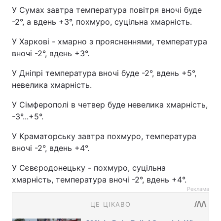
У Сумах завтра температура повітря вночі буде
-2°, а вдень +3°, похмуро, суцільна хмарність.
У Харкові - хмарно з проясненнями, температура
вночі -2°, вдень +3°.
У Дніпрі температура вночі буде -2°, вдень +5°,
невелика хмарність.
У Сімферополі в четвер буде невелика хмарність,
-3°...+5°.
У Краматорську завтра похмуро, температура
вночі -2°, вдень +4°.
У Сєвєродонецьку - похмуро, суцільна
хмарність, температура вночі -2°, вдень +4°.
Реклама