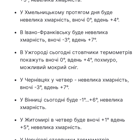
У Хмельницькому протягом дня буде
невелика хмарність, вночі 0°, вдень +4°.
В Івано-Франківську буде невелика
хмарність, вночі -3°, вдень +7°.
В Ужгороді сьогодні стовпчики термометрів
покажуть вночі 0°, вдень +4°, похмуро,
можливий мокрий сніг.
У Чернівцях у четвер - невелика хмарність,
вночі -3°, вдень +7°.
У Вінниці сьогодні буде -1°...+6°, невелика
хмарність.
У Житомирі в четвер буде вночі +1° вдень
+5°, невелика хмарність.
У Чернігові стовпчики термометрів