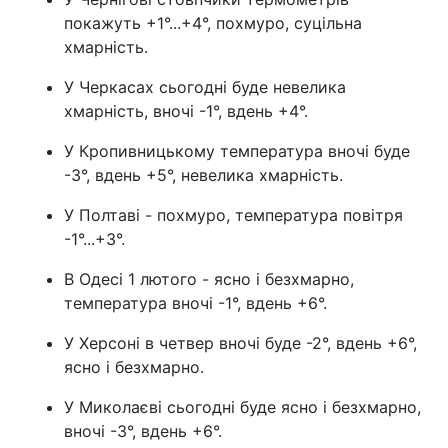
покажуть +1°...+4°, похмуро, суцільна
хмарність.
У Черкасах сьогодні буде невелика
хмарність, вночі -1°, вдень +4°.
У Кропивницькому температура вночі буде
-3°, вдень +5°, невелика хмарність.
У Полтаві - похмуро, температура повітря
-1°...+3°.
В Одесі 1 лютого - ясно і безхмарно,
температура вночі -1°, вдень +6°.
У Херсоні в четвер вночі буде -2°, вдень +6°,
ясно і безхмарно.
У Миколаєві сьогодні буде ясно і безхмарно,
вночі -3°, вдень +6°.