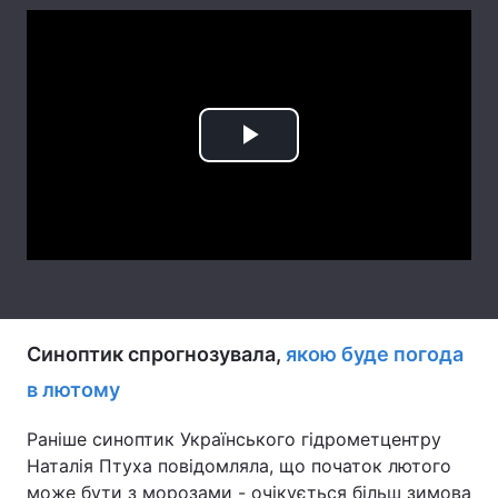
Лонгріди
Відео з Youtube
Статті
Play
Інтерв'ю
Думки
Video
Архів
Вакансії
Контакти
Послуги
Синоптик спрогнозувала,
якою буде погода
в лютому
Раніше синоптик Українського гідрометцентру
Наталія Птуха повідомляла, що початок лютого
може бути з морозами - очікується більш зимова