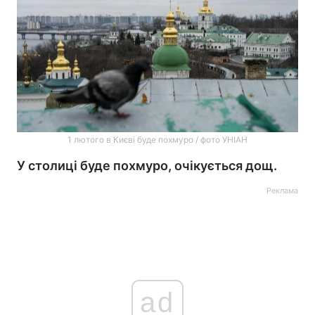
1 лютого в Києві буде похмуро / фото УНІАН
У столиці буде похмуро, очікується дощ.
Реклама
ad