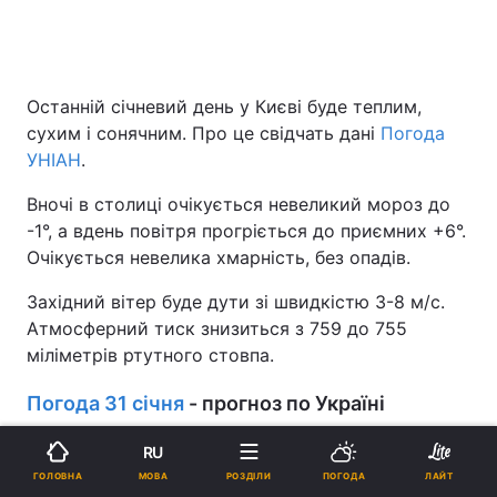
Останній січневий день у Києві буде теплим,
сухим і сонячним. Про це свідчать дані
Погода
УНІАН
.
Вночі в столиці очікується невеликий мороз до
-1°, а вдень повітря прогріється до приємних +6°.
Очікується невелика хмарність, без опадів.
Західний вітер буде дути зі швидкістю 3-8 м/с.
Атмосферний тиск знизиться з 759 до 755
міліметрів ртутного стовпа.
Погода 31 січня
- прогноз по Україні
У Львові в середу буде невелика хмарність. Вночі
RU
-3°, вдень +5°.
МОВА
ГОЛОВНА
РОЗДІЛИ
ПОГОДА
ЛАЙТ