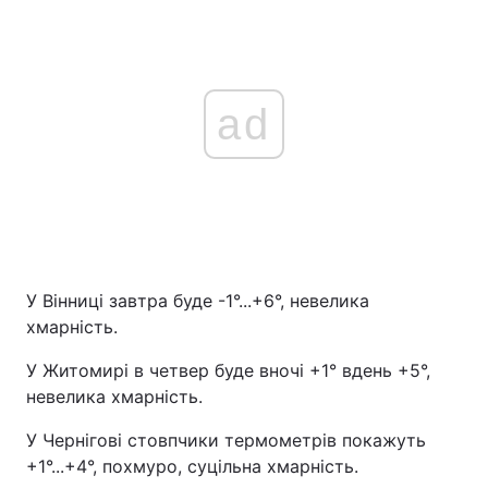
ad
У Вінниці завтра буде -1°...+6°, невелика
хмарність.
У Житомирі в четвер буде вночі +1° вдень +5°,
невелика хмарність.
У Чернігові стовпчики термометрів покажуть
+1°...+4°, похмуро, суцільна хмарність.