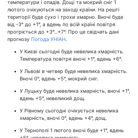
температури і опадів. Дощі та мокрий сніг 1
лютого очікуються на заході країни. На решті
території буде сухо і трохи хмарно. Вночі буде
від -3° до +1°, а вдень по всій країні повітря
прогріється до +3°...+7°. Про це свідчать дані
прогнозу
Погода УНІАН
.
У Києві сьогодні буде невелика хмарність.
Температура повітря вночі +1°, вдень +6°.
У Львові в четвер буде невелика хмарність.
Вночі 0°, вдень +5°, мокрий сніг.
У Луцьку буде невелика хмарність, вночі +1°,
вдень +5°, невеликий дощ.
У Рівному сьогодні очікується невелика
хмарність, вночі 0°, вдень +4°, дощ.
У Тернополі 1 лютого вночі буде +1°, вдень
+5°, невелика хмарність.