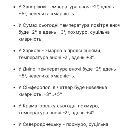
У Запоріжжі температура вночі -2°, вдень
+5°, невелика хмарність.
У Сумах сьогодні температура повітря вночі
буде -2°, а вдень +3°, похмуро, суцільна
хмарність.
У Харкові - хмарно з проясненнями,
температура вночі -2°, вдень +3°.
У Дніпрі температура вночі буде -2°, вдень
+5°, невелика хмарність.
У Сімферополі в четвер буде невелика
хмарність, -3°...+5°.
У Краматорську сьогодні похмуро,
температура вночі -2°, вдень +4°.
У Сєвєродонецьку - похмуро, суцільна