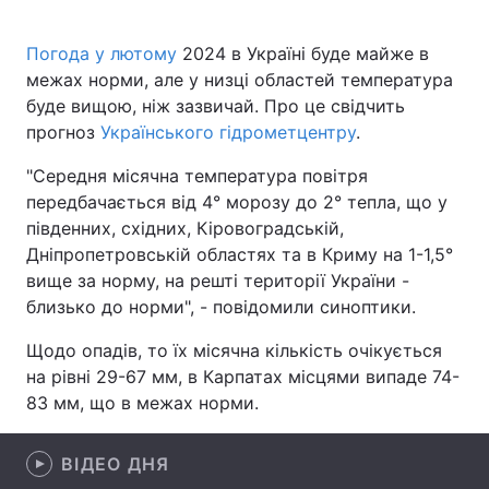
Погода у лютому
2024 в Україні буде майже в
межах норми, але у низці областей температура
Головна
Війна
буде вищою, ніж зазвичай. Про це свідчить
прогноз
Українського гідрометцентру
.
Україна
Політика
"Середня місячна температура повітря
Економіка
Світ
передбачається від 4° морозу до 2° тепла, що у
південних, східних, Кіровоградській,
Спорт
Наука
Дніпропетровській областях та в Криму на 1-1,5°
вище за норму, на решті території України -
Техно і зв'язок
Лайт
близько до норми", - повідомили синоптики.
Зброя
Інциденти
Щодо опадів, то їх місячна кількість очікується
на рівні 29-67 мм, в Карпатах місцями випаде 74-
Здоров'я
Туризм
83 мм, що в межах норми.
Цікавинки
Погода
ВІДЕО ДНЯ
Екологія
Регіони