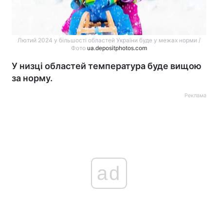
Лютий 2024 у більшості областей України буде у межах норми /
Фото
ua.depositphotos.com
У низці областей температура буде вищою
за норму.
Реклама
ad