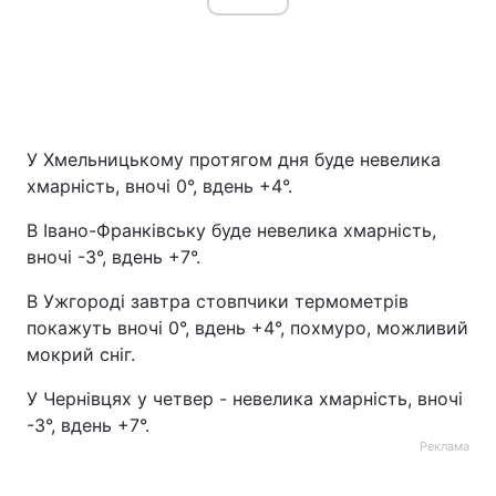
У Хмельницькому протягом дня буде невелика
хмарність, вночі 0°, вдень +4°.
В Івано-Франківську буде невелика хмарність,
вночі -3°, вдень +7°.
В Ужгороді завтра стовпчики термометрів
покажуть вночі 0°, вдень +4°, похмуро, можливий
мокрий сніг.
У Чернівцях у четвер - невелика хмарність, вночі
-3°, вдень +7°.
Реклама