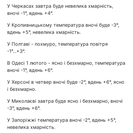
У Черкасах завтра буде невелика хмарність,
вночі -1°, вдень +4°.
У Кропивницькому температура вночі буде -3°,
вдень +5°, невелика хмарність.
У Полтаві - похмуро, температура повітря
-1°...+3°.
В Одесі 1 лютого - ясно і безхмарно, температура
вночі -1°, вдень +6°.
У Херсоні в четвер вночі буде -2°, вдень +6°, ясно
і безхмарно.
У Миколаєві завтра буде ясно і безхмарно, вночі
-3°, вдень +6°.
У Запоріжжі температура вночі -2°, вдень +5°,
невелика хмарність.