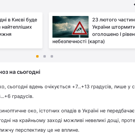
ні в Києві буде
23 лютого частин
з найтепліших
України штормит
тижня
оголошено І рівен
небезпечності (карта)
ноз на сьогодні
, сьогодні вдень очікується +7...+13 градусів, лише у 
..+6 градусів.
синоптичне око, істотних опадів в Україні не передбачає
одні на крайньому заході можливі невеликі дощі, проте
лижчу перспективу це не вплине.