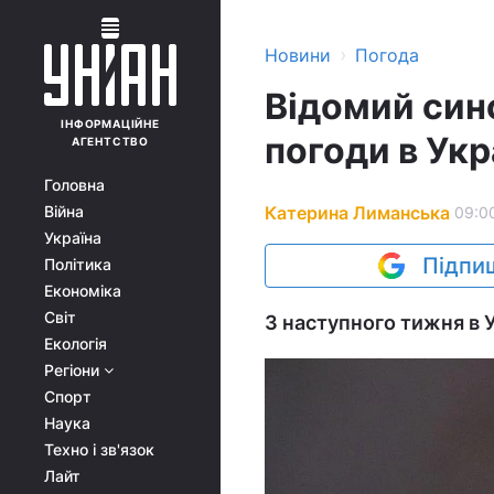
›
Новини
Погода
Відомий син
ІНФОРМАЦІЙНЕ
погоди в Укр
АГЕНТСТВО
Головна
Катерина Лиманська
Війна
09:00
Україна
Підпиш
Політика
Економіка
Світ
З наступного тижня в У
Екологія
Регіони
Спорт
Наука
Техно і зв'язок
Лайт