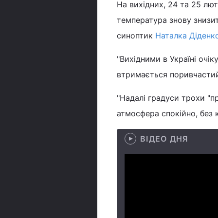
На вихідних, 24 та 25 лю
температура знову знизит
синоптик
Наталка Діденк
"Вихідними в Україні очік
втримається поривчастий
"Надалі градуси трохи "п
атмосфера спокійно, без 
ВІДЕО ДНЯ