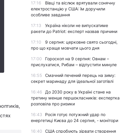
17:16
Вівці та віслюк врятували сонячну
електростанцію у США: їм доручили
особливе завдання
17:13
Україна ніколи не випускатиме
ракети до Patriot: експерт назвав причини
17:10
9 серпня: церковне свято сьогодні,
про що краще мовчати цього дня
17:00
Гороскоп на 9 серпня: Овнам –
прислухатися, Рибам – відпустити минуле
16:55
Смачний печений перець на зиму:
секрет маринаду для ідеальної заготівлі
16:46
До 2030 року в Україні стане на
третину менше першокласників: експертка
розповіла про ризики
оптиків,
16:43
Росія готує потужний удар по
астях
енергетиці Києва до 24 серпня, - монітори
16:40
США спробують зірвати створення