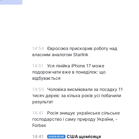
14:54
Євросоюз прискорив роботу над
власним аналогом Starlink
14:51
Уся лінійка iPhone 17 може
подорожчати вже в понеділок: що
відбувається
14:50
Чоловіка висміювали за посадку 11
тисяч дерев: за кілька років усі побачили
результат
14:41
Росія знищує українське сільське
господарство і саму природу України, -
Forbes
14:41
США щомісяця
ОНОВЛЕНО