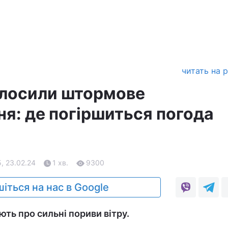
читать на 
голосили штормове
я: де погіршиться погода
, 23.02.24
1 хв.
9300
іться на нас в Google
ь про сильні пориви вітру.