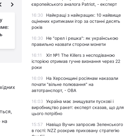
європейського аналога Patriot, - експерт
16:30
Найкращі з найкращих: 10 найвище
у
Синоптик Діденко
оцінених критиками ігор за останні десять
име:
прогнозує зміну
років
ь
погоди в Україні
16:30
Не "орел і решка": як українською
правильно назвати сторони монети
16:11
Хіт №1 The Killers з несподіваною
історією отримав гучне визнання через 22
роки
16:09
На Херсонщині росіянам наказали
почати "вільне полювання" на
східних
автотранспорт, - ОВА
16:03
Україна має знищувати пускові і
виробництво ракет: експерт сказав, що для
ться,
цього потрібно
 на
15:57
Навіщо Вучич запросив Зеленського
в гості: NZZ розкрив приховану стратегію