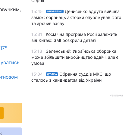
Сербії
 рвучким,
15:45
Денисенко вдруге вийшла
ОНОВЛЕНО
заміж: обранець акторки опублікував фото
та зробив заяву
15:31
Космічна програма Росії залежить
від Китаю: ЗМІ розкрили деталі
17°
15:13
Зеленський: Українська оборонка
може збільшити виробництво вдвічі, але є
туватись
умова
15:04
Обрання суддів МКС: що
ДУМКА
огнозом
сталось з кандидатом від України
Реклама
k