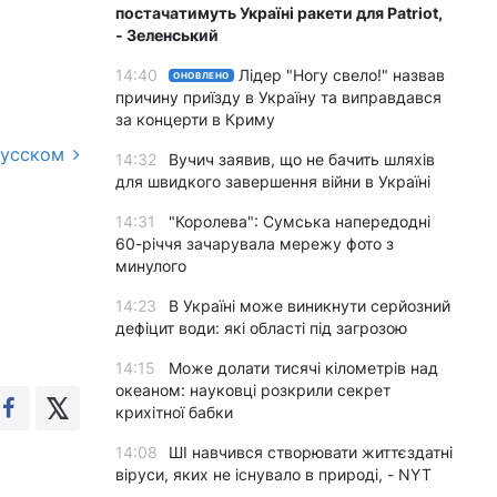
постачатимуть Україні ракети для Patriot,
- Зеленський
14:40
Лідер "Ногу свело!" назвав
ОНОВЛЕНО
причину приїзду в Україну та виправдався
за концерти в Криму
русском
14:32
Вучич заявив, що не бачить шляхів
для швидкого завершення війни в Україні
14:31
"Королева": Сумська напередодні
60-річчя зачарувала мережу фото з
минулого
14:23
В Україні може виникнути серйозний
дефіцит води: які області під загрозою
14:15
Може долати тисячі кілометрів над
океаном: науковці розкрили секрет
крихітної бабки
14:08
ШІ навчився створювати життєздатні
віруси, яких не існувало в природі, - NYT