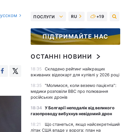
русском
RU
+19
ПОСЛУГИ
ПІДТРИМАЙТЕ НАС
ОСТАННІ НОВИНИ
18:35
Складено рейтинг найкращих
вживаних відеокарт для купівлі у 2026 році
18:35
"Молимося, коли веземо пацієнта":
медики розповіли BBC про полювання
російських дронів
18:34
У Болгарії неподалік від великого
газопроводу вибухнув невідомий дрон
18:21
Що станеться, якщо найсекретніший
літак США впаде у ворога: план на