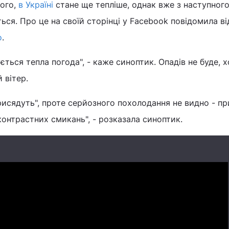
того,
в Україні
стане ще тепліше, однак вже з наступног
ься. Про це на своїй сторінці у Facebook повідомила в
о
.
ується тепла погода", - каже синоптик. Опадів не буде, 
 вітер.
рисядуть", проте серйозного похолодання не видно - п
контрастних смикань", - розказала синоптик.