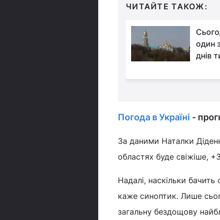
ЧИТАЙТЕ ТАКОЖ:
Синоптик Діденко
Сьогод
прогнозує зміну
один 
погоди в Україні
днів 
Погода в Україні
- прог
За даними Наталки Діденко
областях буде свіжіше, +3.
Надалі, наскільки бачить 
каже синоптик. Лише сьог
загальну бездощову найб