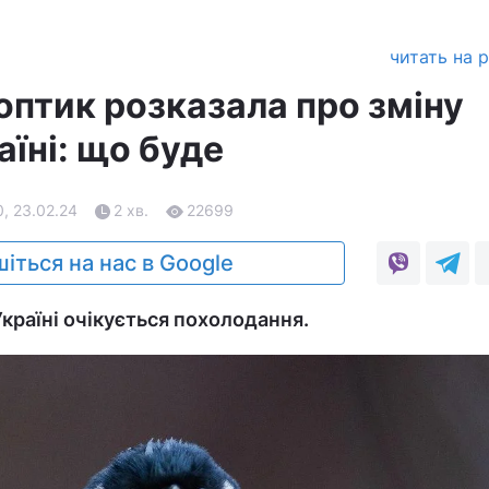
читать на 
оптик розказала про зміну
аїні: що буде
, 23.02.24
2 хв.
22699
іться на нас в Google
країні очікується похолодання.