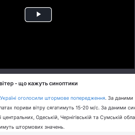
Play
Video
 вітер - що кажуть синоптики
 Україні оголосили штормове попередження
. За даними
патах пориви вітру сягатимуть 15-20 м/с. За даними син
і центральних, Одеській, Чернігівській та Сумській обл
тимуть штормових значень.