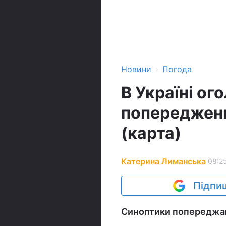
›
Новини
Погода
В Україні о
попередженн
(карта)
Катерина Лиманська
08:25
Підпиш
Синоптики попереджают