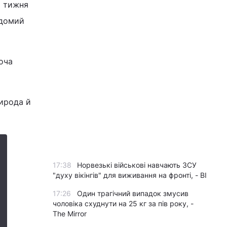
о тижня
ідомий
хоча
рирода й
17:38
Норвезькі військові навчають ЗСУ
"духу вікінгів" для виживання на фронті, - BI
17:26
Один трагічний випадок змусив
чоловіка схуднути на 25 кг за пів року, -
The Mirror