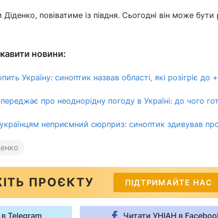
 Діденко, повіватиме із півдня. Сьогодні він може бути
кавити новини:
ить Україну: синоптик назвав області, які розігріє до +
переджає про неоднорідну погоду в Україні: до чого го
 українцям неприємний сюрприз: синоптик здивував пр
денко
ІТЬ ПРОЄКТУ
ПІДТРИМАЙТЕ НАС
 в Telegram
Читати УНІАН в Faceboo