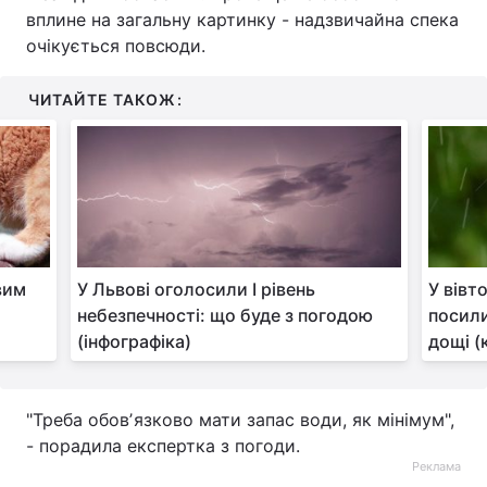
вплине на загальну картинку - надзвичайна спека
Тема оформлення
очікується повсюди.
ЧИТАЙТЕ ТАКОЖ:
вим
У Львові оголосили І рівень
У вівт
небезпечності: що буде з погодою
посили
(інфографіка)
дощі (
"Треба обовʼязково мати запас води, як мінімум",
- порадила експертка з погоди.
Реклама