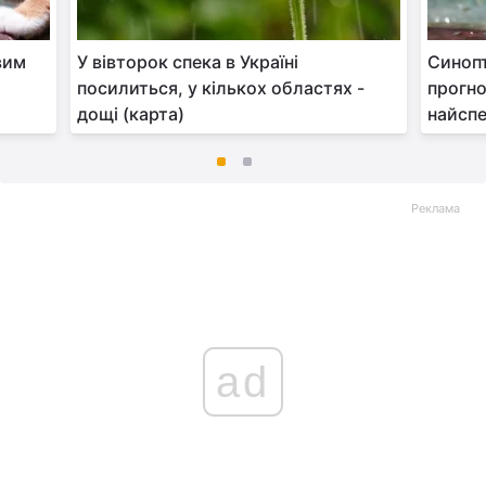
вим
У вівторок спека в Україні
Синопт
посилиться, у кількох областях -
прогно
дощі (карта)
найспе
Реклама
ad