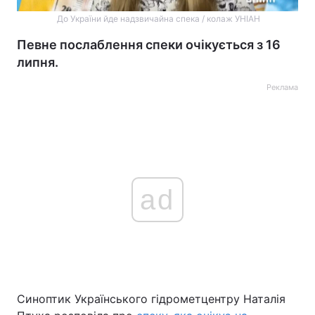
До України йде надзвичайна спека / колаж УНІАН
Певне послаблення спеки очікується з 16
липня.
Реклама
ad
Синоптик Українського гідрометцентру Наталія