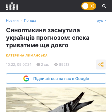
›
Новини
Погода
рус
Синоптикиня засмутила
українців прогнозом: спека
триватиме ще довго
КАТЕРИНА ЛИМАНСЬКА
10:22, 09.07.24
2 хв.
89213
Підпишіться на нас в Google