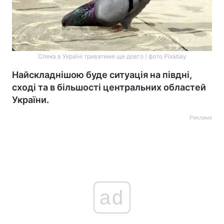
Спека в Україні триватиме ще довго / фото Pixabay
Найскладнішою буде ситуація на півдні,
сході та в більшості центральних областей
України.
Реклама
ad