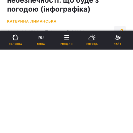
небезпечності: що буде з
погодою (інфографіка)
КАТЕРИНА ЛИМАНСЬКА
08:36, 09.07.24
2 хв.
34880
RU
МОВА
ГОЛОВНА
РОЗДІЛИ
ПОГОДА
ЛАЙТ
Підпишіться на нас в Google
У Львові 9 липня очікується гроза / фото Pixabay
У місті та області сьогодні гримітимуть