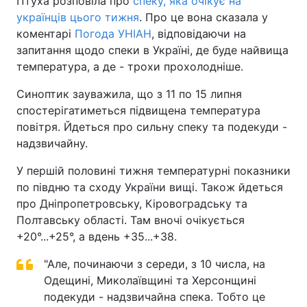
Птуха розповіла про
спеку, яка очікує на
українців цього тижня
. Про це вона сказала у
коментарі
Погода УНІАН
, відповідаючи на
запитання щодо спеки в Україні, де буде найвища
температура, а де - трохи прохолодніше.
Синоптик зауважила, що з 11 по 15 липня
спостерігатиметься підвищена температура
повітря. Йдеться про сильну спеку та подекуди -
надзвичайну.
У першій половині тижня температурні показники
по півдню та сходу України вищі. Також йдеться
про Дніпропетровську, Кіровоградську та
Полтавську області. Там вночі очікується
+20°...+25°, а вдень +35...+38.
"Але, починаючи з середи, з 10 числа, на
Одещині, Миколаївщині та Херсонщині
подекуди - надзвичайна спека. Тобто це