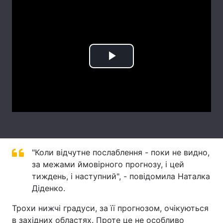
Лонгріди
Відео з Youtube
Статті
Play
Інтерв'ю
Думки
Video
Архів
Вакансії
Контакти
Послуги
"Коли відчутне послаблення - поки не видно,
за межами ймовірного прогнозу, і цей
тиждень, і наступний", - повідомила Наталка
Діденко.
Трохи нижчі градуси, за її прогнозом, очікуються
в західних областях. Проте це не особливо