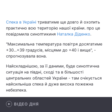
Головна
Війна
Спека в Україні
триватиме ще довго й охопить
практично всю територію нашої країни. про це
Україна
Політика
повідомила синоптикиня
Наталка Діденко
.
Економіка
Світ
"Максимальна температура повітря досягатиме
+30...+39 градусів, місцями до +40 і вище", -
Спорт
Наука
спрогнозувала вона.
Техно і зв'язок
Лайт
Найскладнішою, за її даними, буде синоптична
ситуація на півдні, сході та в більшості
Зброя
Інциденти
центральних областей України - там очікується
найсильніша спека й дуже висока пожежна
Здоров'я
Туризм
небезпека.
Цікавинки
Погода
ВІДЕО ДНЯ
Екологія
Регіони