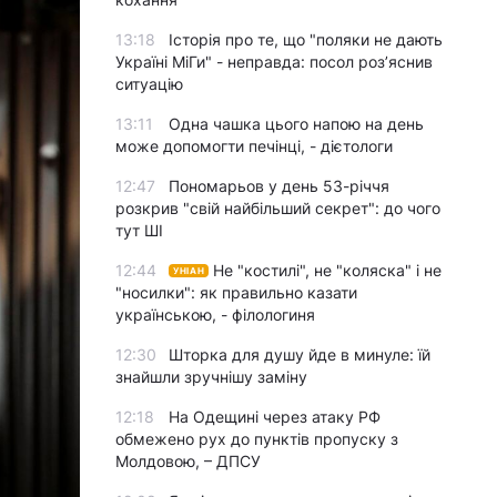
13:18
Історія про те, що "поляки не дають
Україні МіГи" - неправда: посол роз’яснив
ситуацію
13:11
Одна чашка цього напою на день
може допомогти печінці, - дієтологи
12:47
Пономарьов у день 53-річчя
розкрив "свій найбільший секрет": до чого
тут ШІ
12:44
Не "костилі", не "коляска" і не
УНІАН
"носилки": як правильно казати
українською, - філологиня
12:30
Шторка для душу йде в минуле: їй
знайшли зручнішу заміну
12:18
На Одещині через атаку РФ
обмежено рух до пунктів пропуску з
Молдовою, – ДПСУ