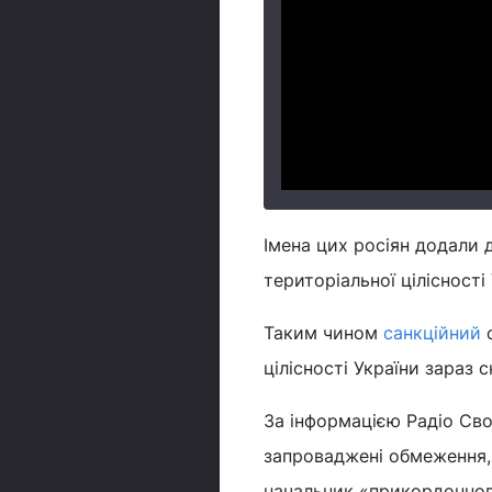
Імена цих росіян додали 
територіальної цілісності
Таким чином
санкційний
с
цілісності України зараз с
За інформацією Радіо Сво
запроваджені обмеження, 
начальник «прикордонног