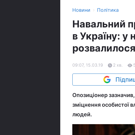
›
Новини
Політика
Навальний п
в Україну: у
розвалилос
09:07, 15.03.19
2 хв.
Підпиш
Опозиціонер зазначив,
зміцнення особистої в
людей.