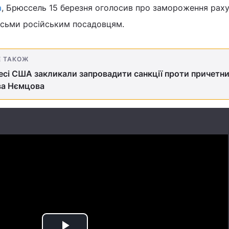
а
, Брюссель 15 березня оголосив про замороження рахун
восьми російським посадовцям.
Е ТАКОЖ
есі США закликали запровадити санкції проти причетни
ва Нємцова