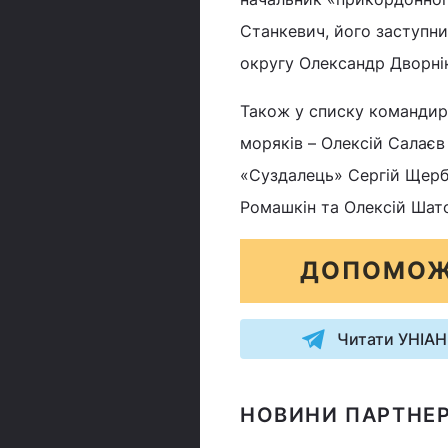
Станкевич, його заступни
округу Олександр Дворні
Також у списку командири
моряків – Олексій Салає
«Суздалець» Сергій Щерба
Ромашкін та Олексій Шато
ДОПОМОЖ
Читати УНІАН
НОВИНИ ПАРТНЕР