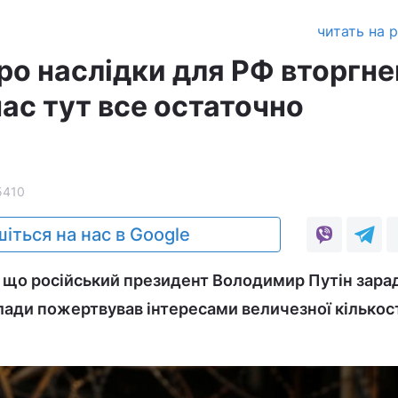
читать на 
ро наслідки для РФ вторгне
 нас тут все остаточно
я
5410
іться на нас в Google
 що російський президент Володимир Путін зара
лади пожертвував інтересами величезної кількос