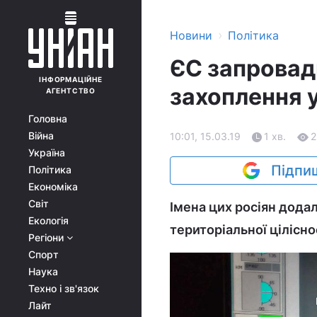
›
Новини
Політика
ЄС запровади
ІНФОРМАЦІЙНЕ
захоплення 
АГЕНТСТВО
Головна
Війна
10:01, 15.03.19
1 хв.
2
Україна
Підпиш
Політика
Економіка
Світ
Імена цих росіян додал
Екологія
територіальної цілісно
Регіони
Спорт
Наука
Техно і зв'язок
Лайт