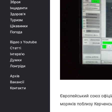
Зброя
Інциденти
Здоров'я
Туризм
Цікавинки
Погода
Відео з Youtube
Статті
Інтерв'ю
Думки
Лонгріди
Архів
Вакансії
Контакти
Європейський союз офіцій
моряків поблизу Керченсь