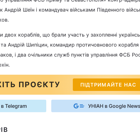
к Андрій Шеїн і командувач військами Південного війс
ков.
 двох кораблів, що брали участь у захопленні українс
в та Андрій Шипіцин, командир протичовнового корабля
ков, і два очільники служб пунктів управління ФСБ Рос
хін.
ІТЬ ПРОЄКТУ
ПІДТРИМАЙТЕ НАС
 в Telegram
УНІАН в Google New
ІВ