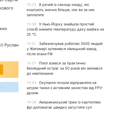
15:23
8 речей із секонд-хенду, які
ькового
коштують значно більше, ніж ви за них
заплатите
15:06
У Нью-Йорку знайшли простий
ьких
спосіб знизити температуру даху майже на
25 °C
15:01
Забезпечував роботою 3500 людей:
ії Руслан
у Житомирі зупинився німецький завод
після атаки РФ
14:51
Пілот взявся за практично
безлюдний острів: за 50 років він змінився
до невпізнання
14:44
Окупанти почали відправляти на
s
штурм танки з активним захистом від FPV-
дронів
14:38
Американський трюк із картоплею
фрі допомагає швидко загустити суп