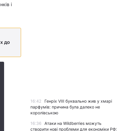
ків і
х до
16:42
Генріх VIII буквально жив у хмарі
парфумів: причина була далеко не
королівською
16:36
Атаки на Wildberries можуть
створити нові проблеми для економіки РФ: