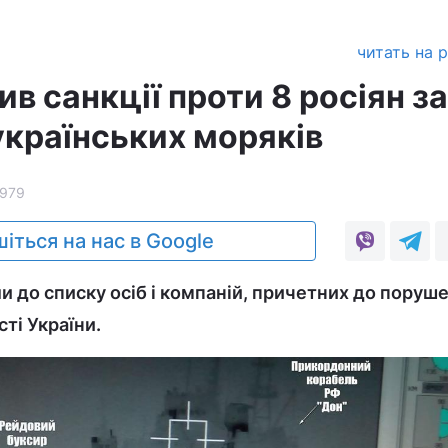
читать на 
в санкції проти 8 росіян за
українських моряків
979
іться на нас в Google
и до списку осіб і компаній, причетних до поруш
сті України.