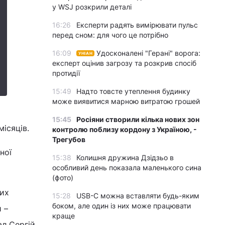
у WSJ розкрили деталі
16:26
Експерти радять вимірювати пульс
перед сном: для чого це потрібно
16:09
Удосконалені "Герані" ворога:
УНІАН
експерт оцінив загрозу та розкрив спосіб
протидії
15:49
Надто товсте утеплення будинку
може виявитися марною витратою грошей
15:45
Росіяни створили кілька нових зон
ісяців.
контролю поблизу кордону з Україною, -
Трегубов
ної
15:38
Колишня дружина Дзідзьо в
особливий день показала маленького сина
(фото)
ких
15:28
USB-C можна вставляти будь-яким
боком, але один із них може працювати
 –
краще
л Сергій