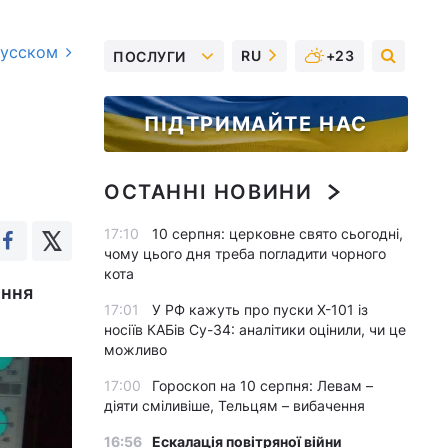
русском
RU
+23
ПОСЛУГИ
ПІДТРИМАЙТЕ НАС
ОСТАННІ НОВИНИ
17:10
10 серпня: церковне свято сьогодні,
чому цього дня треба погладити чорного
кота
ення
17:01
У РФ кажуть про пуски Х-101 із
носіїв КАБів Су-34: аналітики оцінили, чи це
можливо
17:00
Гороскоп на 10 серпня: Левам –
діяти сміливіше, Тельцям – вибачення
16:56
Ескалація повітряної війни