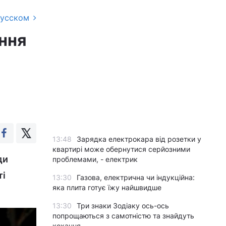
русском
ння
13:48
Зарядка електрокара від розетки у
квартирі може обернутися серйозними
ди
проблемами, - електрик
ті
13:30
Газова, електрична чи індукційна:
яка плита готує їжу найшвидше
13:30
Три знаки Зодіаку ось-ось
попрощаються з самотністю та знайдуть
кохання