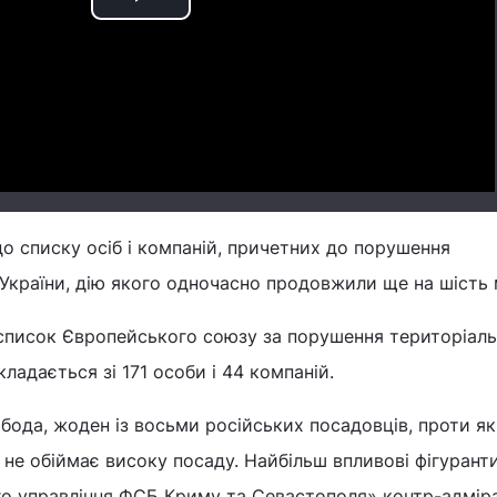
Play
Video
до списку осіб і компаній, причетних до порушення
 України, дію якого одночасно продовжили ще на шість м
писок Європейського союзу за порушення територіаль
кладається зі 171 особи і 44 компаній.
бода, жоден із восьми російських посадовців, проти я
не обіймає високу посаду. Найбільш впливові фігуранти
о управління ФСБ Криму та Севастополя» контр-адміра