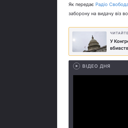
Як передає
Радіо Свобод
заборону на видачу віз 
ЧИТАЙТ
У Конгр
вбивст
ВІДЕО ДНЯ