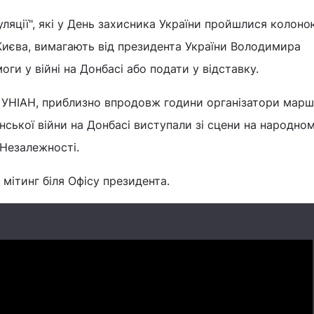
уляції", які у День захисника України пройшлися колоно
иєва, вимагають від президента України Володимира
ги у війні на Донбасі або подати у відставку.
 УНІАН, приблизно впродовж години організатори марш
ської війни на Донбасі виступали зі сцени на народном
 Незалежності.
 мітинг біля Офісу президента.