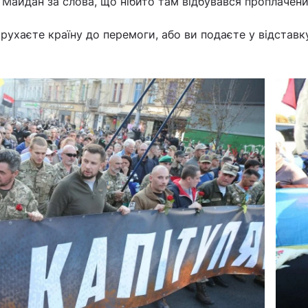
 Майдан за слова, що нібито там відбувався проплачени
рухаєте країну до перемоги, або ви подаєте у відставку