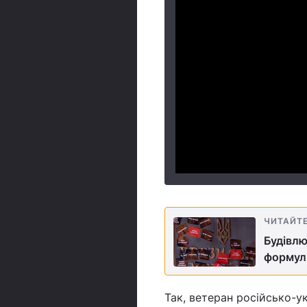
ЧИТАЙТ
Будівлю
формул
Так, ветеран російсько-ук