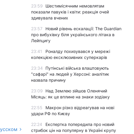
23:59
Шестимісячним немовлятам
показали павуків і квіти: реакція очей
здивувала вчених
23:57
Новий рівень ескалації: The Guardian
про вибухівку біля українського літака в
Лейпцигу
23:41
Роналду похизувався у мережі
колекцією ексклюзивних суперкарів
23:34
Путінські війська влаштовують
"сафарі" на людей у Херсоні: аналітик
назвала причину
23:09
Над Землею зійшов Оленячий
Місяць: як це вплине на знаки зодіаку
22:55
Макрон різко відреагував на нові
удари РФ по Києву
22:24
Експертка попередила про новий
русском
стрибок цін на популярну в Україні крупу