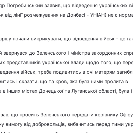
р Погребинський заявив, що відведення українських ві
ьк від лінії розмежування на Донбасі - УНІАН) не є нор
ршу почали викрикувати, що відведення військ - це га
 звернувся до Зеленського і міністра закордонних спр
х представників української влади щодо того, що пер
ведення військ, треба подивитись в очі матерям загибл
витись і сказати, що та кров, яка була ними пролита в
в інших містах Донецької та Луганської області, була 
зав, що просить Зеленського передати керівнику Офісу
у вимогу від добровольців, вибачитись перед тими укр