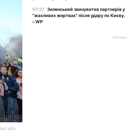
07:37
Зеленський звинуватив партнерів у
"жахливих жертвах" після удару по Києву,
– WP
Реклама
асі або