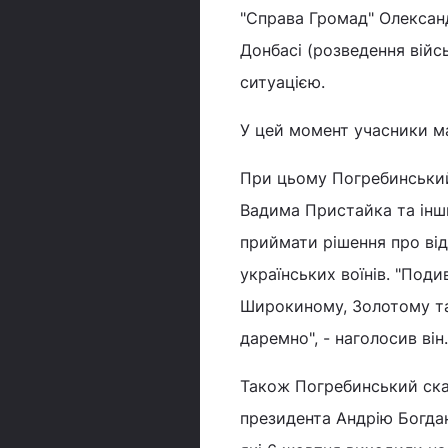
"Справа Громад" Олександ
Донбасі (розведення війс
ситуацією.
У цей момент учасники ма
При цьому Погребинський
Вадима Пристайка та інши
приймати рішення про від
українських воїнів. "Поди
Широкиному, Золотому та 
даремно", - наголосив він.
Також Погребинський ска
президента Андрію Богдан