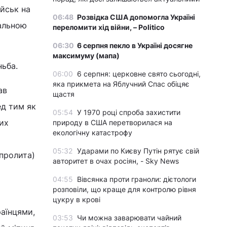
йськ на
06:48
Розвідка США допомогла Україні
мальною
переломити хід війни, – Politico
06:30
6 серпня пекло в Україні досягне
максимуму (мапа)
ньба.
06:00
6 серпня: церковне свято сьогодні,
яка прикмета на Яблучний Спас обіцяє
ав
щастя
ед тим як
05:54
У 1970 році спроба захистити
их
природу в США перетворилася на
екологічну катастрофу
05:32
Ударами по Києву Путін рятує свій
(пролита)
авторитет в очах росіян, - Sky News
04:55
Вівсянка проти граноли: дієтологи
розповіли, що краще для контролю рівня
цукру в крові
аїнцями,
03:53
Чи можна заварювати чайний