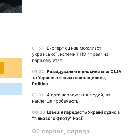
© УНІАН
01:57
Експерт оцінив можливсті
української системи ППО "Фрея" на
першому етапі
01:22
Розвідувальні відносини між США
та Україною значно покращилися, -
Politico
s
01:01
4 дати народження людей, які
найлегше пробачають
00:38
Швеція передасть Україні судно з
"тіньового флоту" Росії
05 серпня, середа