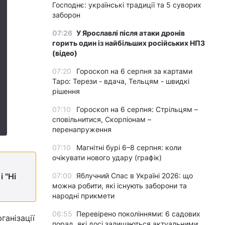
Господнє: українські традиції та 5 суворих
заборон
07:26
У Ярославлі після атаки дронів
горить один із найбільших російських НПЗ
(відео)
07:20
Гороскоп на 6 серпня за картами
Таро: Терези - вдача, Тельцям - швидкі
рішення
07:10
Гороскоп на 6 серпня: Стрільцям –
сповільнитися, Скорпіонам –
перенапруження
07:10
Магнітні бурі 6–8 серпня: коли
очікувати нового удару (графік)
07:00
Яблучний Спас в Україні 2026: що
 "Ні
можна робити, які існують заборони та
народні прикмети
06:55
Перевірено поколіннями: 6 садових
ганізації
порад, які досі залишаються актуальними