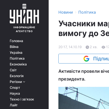
›
Новини
Політика
Учасники мар
ІНФОРМАЦІЙНЕ
вимогу до З
АГЕНТСТВО
Головна
Війна
20:17, 14.10.19
2 хв.
1
Україна
Підпиш
Політика
Економіка
Світ
Активісти провели віче
Екологія
президента.
Регіони
Спорт
Наука
Техно і зв'язок
Лайт