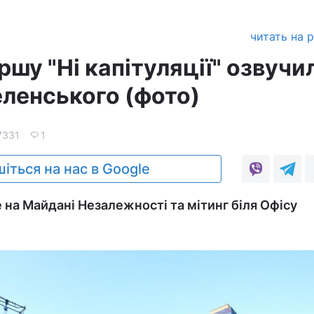
читать на 
шу "Ні капітуляції" озвучи
еленського (фото)
7331
1
іться на нас в Google
 на Майдані Незалежності та мітинг біля Офісу