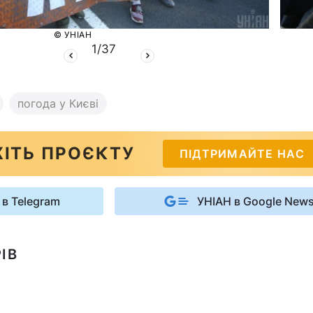
© УНІАН
1
/
37
погода у Києві
ІТЬ ПРОЄКТУ
ПІДТРИМАЙТЕ НАС
 в Telegram
УНІАН в Google New
ІВ