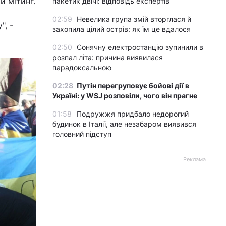
й мітинг.
пакетик двічі: відповідь експертів
02:59
Невелика група змій вторглася й
", -
захопила цілий острів: як їм це вдалося
02:50
Сонячну електростанцію зупинили в
розпал літа: причина виявилася
парадоксальною
02:28
Путін перегруповує бойові дії в
Україні: у WSJ розповіли, чого він прагне
01:58
Подружжя придбало недорогий
будинок в Італії, але незабаром виявився
головний підступ
Реклама