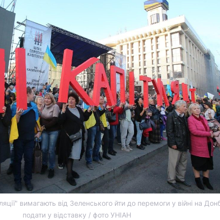
яції" вимагають від Зеленського йти до перемоги у війні на Донб
подати у відставку / фото УНІАН