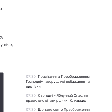
ю
у,
у віче,
07:30
Привітання з Преображенням
Господнім: зворушливі побажання та
листівки
07:30
Сьогодні - Яблучний Спас: як
правильно вітати рідних і близьких
07:30
Що таке свято Преображення