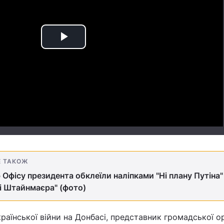
Play
Video
Е ТАКОЖ
 Офісу президента обклеїли наліпками "Ні плану Путіна" і
і Штайнмаєра" (фото)
раїнської війни на Донбасі, представник громадської ор