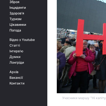
Зброя
Інциденти
Здоров'я
Туризм
Цікавинки
Погода
Відео з Youtube
Статті
Інтерв'ю
Думки
Лонгріди
Архів
Вакансії
Контакти
Учасники маршу "Ні капітул