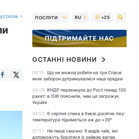
русском
RU
+25
ПОСЛУГИ
ли
ПІДТРИМАЙТЕ НАС
ОСТАННІ НОВИНИ
08:15
Що не можна робити на три Спаси:
яких заборон дотримувалися наші предки
08:08
КНДР перекинула до Росії понад 100
ракет: в ISW пояснили, чим це загрожує
Україні
08:03
6 серпня спека в Києві досягне піку:
температура підніметься аж до +39°
07:57
Не лише смачно: 9 видів чаїв, які
допоможуть боротися із зайвою вагою