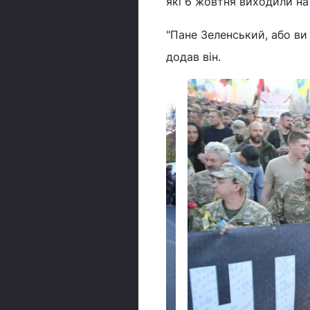
які 6 жовтня виходили на
"Пане Зеленський, або ви 
додав він.