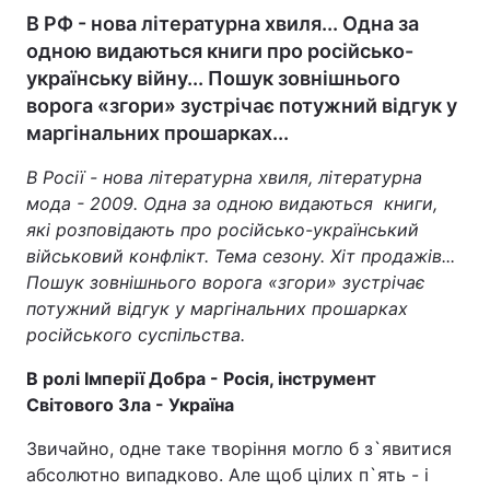
В РФ - нова літературна хвиля... Одна за
одною видаються книги про російсько-
українську війну... Пошук зовнішнього
ворога «згори» зустрічає потужний відгук у
маргінальних прошарках...
В Росії - нова літературна хвиля, літературна
мода - 2009. Одна за одною видаються книги,
які розповідають про російсько-український
військовий конфлікт. Тема сезону. Хіт продажів...
Пошук зовнішнього ворога «згори» зустрічає
потужний відгук у маргінальних прошарках
російського суспільства.
В ролі Імперії Добра - Росія, інструмент
Світового Зла - Україна
Звичайно, одне таке творіння могло б з`явитися
абсолютно випадково. Але щоб цілих п`ять - і