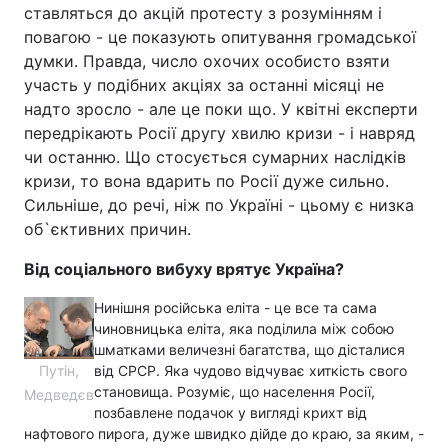
ставляться до акцій протесту з розумінням і
повагою - це показують опитування громадської
думки. Правда, число охочих особисто взяти
участь у подібних акціях за останні місяці не
надто зросло - але це поки що. У квітні експерти
передрікають Росії другу хвилю кризи - і навряд
чи останню. Що стосується сумарних наслідків
кризи, то вона вдарить по Росії дуже сильно.
Сильніше, до речі, ніж по Україні - цьому є низка
об`єктивних причин.
Від соціального вибуху врятує Україна?
Нинішня російська еліта - це все та сама
чиновницька еліта, яка поділила між собою
шматками величезні багатства, що дісталися
Путін,
від СРСР. Яка чудово відчуває хиткість свого
становища. Розуміє, що населення Росії,
Медведєв
позбавлене подачок у вигляді крихт від
нафтового пирога, дуже швидко дійде до краю, за яким, -