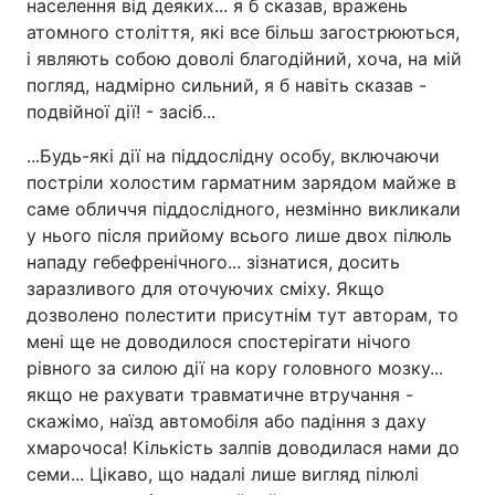
населення від деяких... я б сказав, вражень
атомного століття, які все більш загострюються,
і являють собою доволі благодійний, хоча, на мій
погляд, надмірно сильний, я б навіть сказав -
подвійної дії! - засіб...
...Будь-які дії на піддослідну особу, включаючи
постріли холостим гарматним зарядом майже в
саме обличчя піддослідного, незмінно викликали
у нього після прийому всього лише двох пілюль
нападу гебефренічного... зізнатися, досить
заразливого для оточуючих сміху. Якщо
дозволено полестити присутнім тут авторам, то
мені ще не доводилося спостерігати нічого
рівного за силою дії на кору головного мозку...
якщо не рахувати травматичне втручання -
скажімо, наїзд автомобіля або падіння з даху
хмарочоса! Кількість залпів доводилася нами до
семи... Цікаво, що надалі лише вигляд пілюлі