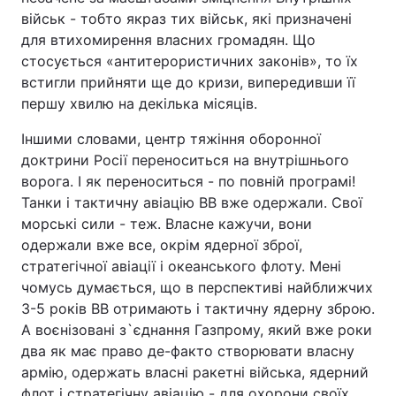
військ - тобто якраз тих військ, які призначені
для втихомирення власних громадян. Що
стосується «антитерористичних законів», то їх
встигли прийняти ще до кризи, випередивши її
першу хвилю на декілька місяців.
Іншими словами, центр тяжіння оборонної
доктрини Росії переноситься на внутрішнього
ворога. І як переноситься - по повній програмі!
Танки і тактичну авіацію ВВ вже одержали. Свої
морські сили - теж. Власне кажучи, вони
одержали вже все, окрім ядерної зброї,
стратегічної авіації і океанського флоту. Мені
чомусь думається, що в перспективі найближчих
3-5 років ВВ отримають і тактичну ядерну зброю.
А воєнізовані з`єднання Газпрому, який вже роки
два як має право де-факто створювати власну
армію, одержать власні ракетні війська, ядерний
флот і стратегічну авіацію - для охорони своїх