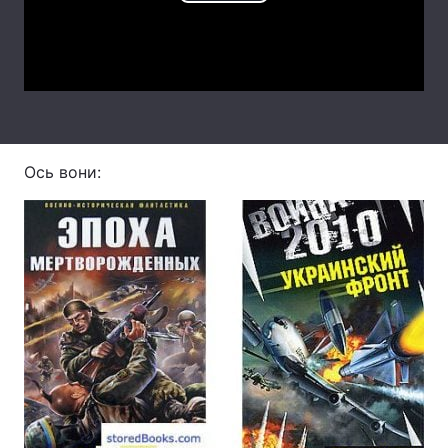
Play
Лонгріди
Video
Відео з Youtube
Статті
Інтерв'ю
Думки
Ось вони:
Архів
Вакансії
Контакти
Послуги