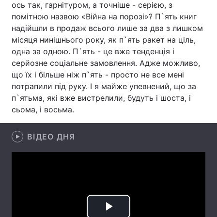
ось так, гарнітуром, а точніше - серією, з
помітною назвою «Війна на порозі»? П`ять книг
надійшли в продаж всього лише за два з лишком
місяця нинішнього року, як п`ять ракет на ціль,
Головна
Війна
одна за одною. П`ять - це вже тенденція і
серйозне соціальне замовлення. Адже можливо,
Україна
Політика
що їх і більше ніж п`ять - просто не все мені
Економіка
Світ
потрапили під руку. І я майже упевнений, що за
п`ятьма, які вже вистрелили, будуть і шоста, і
Спорт
Наука
сьома, і восьма.
Техно і зв'язок
Лайт
ВІДЕО ДНЯ
Зброя
Інциденти
Здоров'я
Туризм
Цікавинки
Погода
Екологія
Регіони