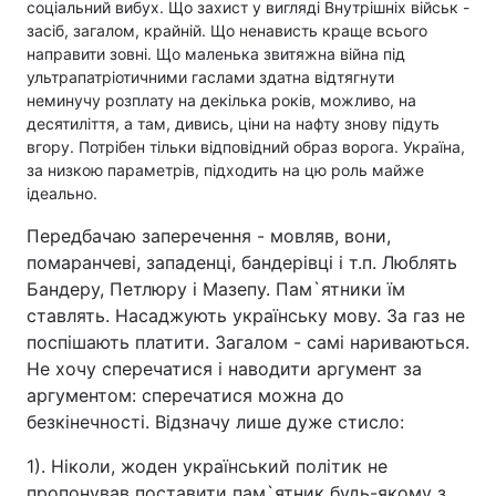
соціальний вибух. Що захист у вигляді Внутрішніх військ -
засіб, загалом, крайній. Що ненависть краще всього
направити зовні. Що маленька звитяжна війна під
ультрапатріотичними гаслами здатна відтягнути
неминучу розплату на декілька років, можливо, на
десятиліття, а там, дивись, ціни на нафту знову підуть
вгору. Потрібен тільки відповідний образ ворога. Україна,
за низкою параметрів, підходить на цю роль майже
ідеально.
Передбачаю заперечення - мовляв, вони,
помаранчеві, западенці, бандерівці і т.п. Люблять
Бандеру, Петлюру і Мазепу. Пам`ятники їм
ставлять. Насаджують українську мову. За газ не
поспішають платити. Загалом - самі нариваються.
Не хочу сперечатися і наводити аргумент за
аргументом: сперечатися можна до
безкінечності. Відзначу лише дуже стисло:
1). Ніколи, жоден український політик не
пропонував поставити пам`ятник будь-якому з