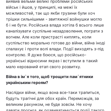
виявив вельми великі проблеми російських
військ і йшов, у принципі, на межі їх
можливостей, так що якби грузини були хоч
трішки сильнішими - звитяжної войнушки могло
б і не бути. Російська влада хотіла б всього лише
каналізувати суспільне незадоволення, пограти з
вогнем. Але коли пристрасті киплять, коли
суспільство морально готове до війни, війна іноді
спалахує і проти волі влади. Події виходять з-під
контролю. Я дуже боюся, що російсько-
українські відносини якраз і вступили в такий
мало керований етап свого розвитку.
Війна в ім`я того, щоб трощити пам`ятники
українським героям?
Наслідки війни, якщо вона все-таки трапиться,
будуть трагічні для обох країн. Переможців, за
великим рахунком, не буде зовсім. Не хочу
давати прогноз, як розвиватимуться події такого