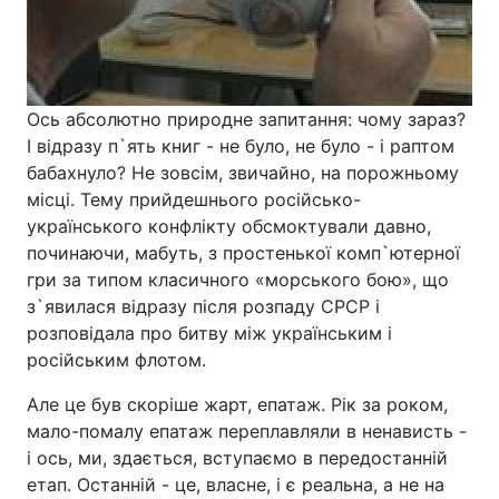
Ось абсолютно природне запитання: чому зараз?
І відразу п`ять книг - не було, не було - і раптом
бабахнуло? Не зовсім, звичайно, на порожньому
місці. Тему прийдешнього російсько-
українського конфлікту обсмоктували давно,
починаючи, мабуть, з простенької комп`ютерної
гри за типом класичного «морського бою», що
з`явилася відразу після розпаду СРСР і
розповідала про битву між українським і
російським флотом.
Але це був скоріше жарт, епатаж. Рік за роком,
мало-помалу епатаж переплавляли в ненависть -
і ось, ми, здається, вступаємо в передостанній
етап. Останній - це, власне, і є реальна, а не на