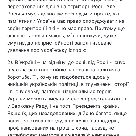
перерахованих діячів на території Росії. Але
Росія чомусь дозволяє собі судити про те, які
пам`ятники Україна має право споруджувати на
своїй території і які - не має права. Притому що
більшість росіян мають, м`яко кажучи, дуже
смутне, до непристойності заполітизоване
уявлення про українську історію.
2). В Україні – на відміну, до речі, від Росії - існує
реальна багатопартійність і реальна політична
боротьба. Ті, кому не подобається щось у
нинішній українській політиці, в тлумаченні історії
і в існуючому пантеоні національних героїв
України можуть висувати своїх представників - і
у Верховну Раду, і на пост Президента країни.
Якщо їх, цих незадоволених, дійсно багато, якщо
вони - частина народу, а не купка горлодерів,
профінансованих на гроші... хоча, гаразд, не
заглиблюватимемося в джерела фінансування