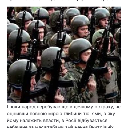
І поки народ перебуває ще в деякому остраху, не
оцінивши повною мірою глибини тієї ями, в яку
йому належить впасти, в Росії відбувається
небачене за масштабами зміцнення Внутрішніх