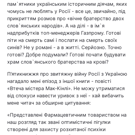
пам`ятники українським історичним діячам, яких
чомусь не люблять у Росії - все це, звичайно, під
прикриттям розмов про «вічне братерство двох
слов`янських народів». А на ділі - в ім`я
надприбутків топ-менеджерів Газпрому. Готові
піти на смерть самі і послати на смерть своїх
синів? Не у романі - а в житті. Серйозно. Точно
готові? Добре подумали? Готові почати будувати
храм слов`янського братерства на крові?
П’ятикнижжя про звитяжну війну Росії з Україною
нагадало мені епізод з іншої книги - повісті
«Втеча містера Мак-Кінлі». Не можу утриматися
від спокуси навести уривок з неї - хай вибачить
мене читач за обширне цитування:
«Представлені Фармацевтичним товариством на
наш розгляд так звані оптимістичні пігулки
створені для захисту розхитаної психіки