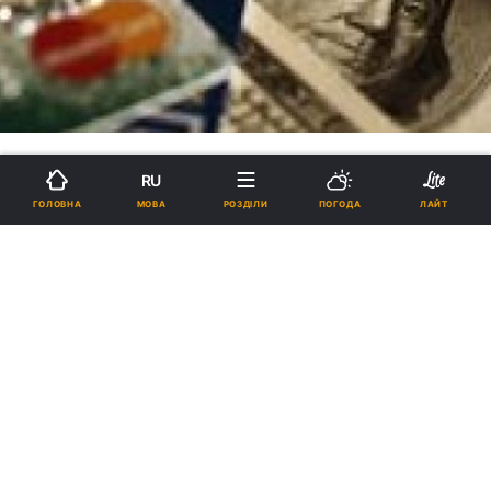
RU
МОВА
ГОЛОВНА
РОЗДІЛИ
ПОГОДА
ЛАЙТ
Банківська система в Україні:
погано, але не катастрофічно
11:36, 11.03.2009
19 хв.
6127
Кабмін і НБУ здатні запустити кредитний
мультиплікатор... Маємо 190 млрд. грн.
кредитів фізичних осіб, наданих під заставу
житла... Уряд формує попит...