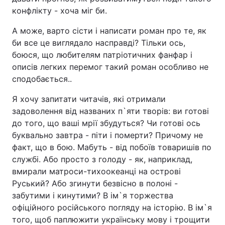
конфлікту - хоча міг би.
А може, варто сісти і написати роман про те, як
би все це виглядало насправді? Тільки ось,
боюся, що любителям патріотичних фанфар і
описів легких перемог такий роман особливо не
сподобається..
Я хочу запитати читачів, які отримали
задоволення від названих п`яти творів: ви готові
до того, що ваші мрії збудуться? Чи готові ось
буквально завтра - піти і померти? Причому не
факт, що в бою. Мабуть - від побоїв товаришів по
службі. Або просто з голоду - як, наприклад,
вмирали матроси-тихоокеанці на острові
Руський? Або згинути безвісно в полоні -
забутими і кинутими? В ім`я торжества
офіційного російського погляду на історію. В ім`я
того, щоб паплюжити українську мову і трощити