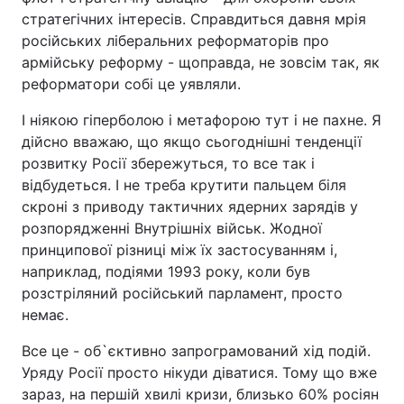
стратегічних інтересів. Справдиться давня мрія
російських ліберальних реформаторів про
армійську реформу - щоправда, не зовсім так, як
реформатори собі це уявляли.
І ніякою гіперболою і метафорою тут і не пахне. Я
дійсно вважаю, що якщо сьогоднішні тенденції
розвитку Росії збережуться, то все так і
відбудеться. І не треба крутити пальцем біля
скроні з приводу тактичних ядерних зарядів у
розпорядженні Внутрішніх військ. Жодної
принципової різниці між їх застосуванням і,
наприклад, подіями 1993 року, коли був
розстріляний російський парламент, просто
немає.
Все це - об`єктивно запрограмований хід подій.
Уряду Росії просто нікуди діватися. Тому що вже
зараз, на першій хвилі кризи, близько 60% росіян