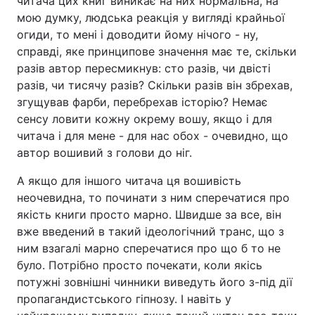
читача цих книг виникає на них нормальна, на
мою думку, людська реакція у вигляді крайньої
огиди, то мені і доводити йому нічого - ну,
справді, яке принципове значення має те, скільки
разів автор пересмикнув: сто разів, чи двісті
разів, чи тисячу разів? Скільки разів він збрехав,
згущував фарби, перебрехав історію? Немає
сенсу ловити кожну окрему вошу, якщо і для
читача і для мене - для нас обох - очевидно, що
автор вошивий з голови до ніг.
А якщо для іншого читача ця вошивість
неочевидна, то починати з ним сперечатися про
якість книги просто марно. Швидше за все, він
вже введений в такий ідеологічний транс, що з
ним взагалі марно сперечатися про що б то не
було. Потрібно просто почекати, коли якісь
потужні зовнішні чинники виведуть його з-під дії
пропагандистського гіпнозу. І навіть у