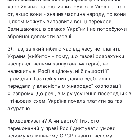
«російських патріотичних рухів» в Україні... так
от, якщо вони - значна частина народу, то вони
цілком можуть виправити всі ці перекоси.
Залишаючись в рамках України і не потребуючи
збройної допомоги ззовні.
3). Газ, за який нібито час від часу не платить
Україна («нібито» - тому, що газові розрахунки
насправді вельми заплутана матерія), не
належить ні Росії в цілому, ні більшості її
громадян. Газ цей у них давно відібрали і
передали у власність міжнародної корпорації
«Газпром». До речі, в міру усунення посередників
і тіньових схем, Україна почала платити за газ
акуратно.
Продовжувати? А чи варто? Тих, хто
переконаний у праві Росії диктувати умови
всьому колишньому СРСР і навіть всьому