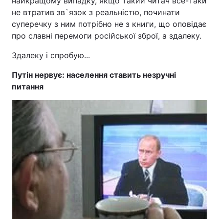
найкращому випадку, якщо такий читач все-таки
не втратив зв`язок з реальністю, починати
суперечку з ним потрібно не з книги, що оповідає
про славні перемоги російської зброї, а здалеку.
Здалеку і спробую...
Путін нервує: населення ставить незручні
питання