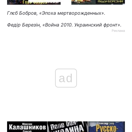
Тема оформлення
Глєб Бобров, «Эпоха мертворожденных».
Федір Березін, «Война 2010. Украинский фронт».
Реклама
ad