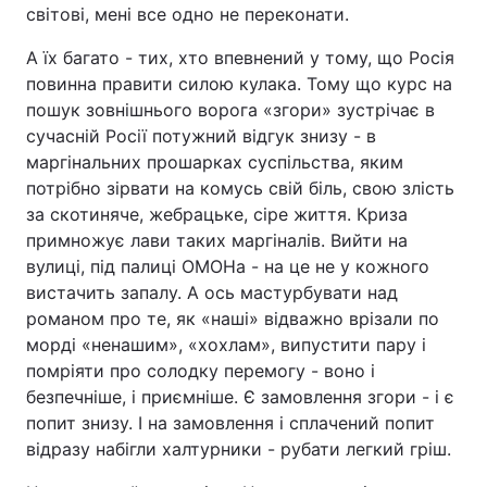
світові, мені все одно не переконати.
А їх багато - тих, хто впевнений у тому, що Росія
повинна правити силою кулака. Тому що курс на
пошук зовнішнього ворога «згори» зустрічає в
сучасній Росії потужний відгук знизу - в
маргінальних прошарках суспільства, яким
потрібно зірвати на комусь свій біль, свою злість
за скотиняче, жебрацьке, сіре життя. Криза
примножує лави таких маргіналів. Вийти на
вулиці, під палиці ОМОНа - на це не у кожного
вистачить запалу. А ось мастурбувати над
романом про те, як «наші» відважно врізали по
морді «ненашим», «хохлам», випустити пару і
помріяти про солодку перемогу - воно і
безпечніше, і приємніше. Є замовлення згори - і є
попит знизу. І на замовлення і сплачений попит
відразу набігли халтурники - рубати легкий гріш.