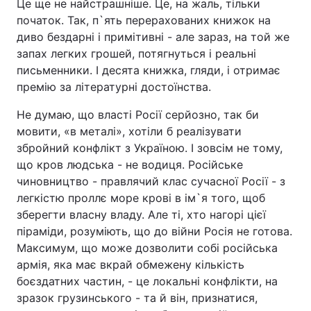
Це ще не найстрашніше. Це, на жаль, тільки
початок. Так, п`ять перерахованих книжок на
диво бездарні і примітивні - але зараз, на той же
запах легких грошей, потягнуться і реальні
письменники. І десята книжка, гляди, і отримає
премію за літературні достоїнства.
Не думаю, що власті Росії серйозно, так би
мовити, «в металі», хотіли б реалізувати
збройний конфлікт з Україною. І зовсім не тому,
що кров людська - не водиця. Російське
чиновництво - правлячий клас сучасної Росії - з
легкістю проллє море крові в ім`я того, щоб
зберегти власну владу. Але ті, хто нагорі цієї
піраміди, розуміють, що до війни Росія не готова.
Максимум, що може дозволити собі російська
армія, яка має вкрай обмежену кількість
боєздатних частин, - це локальні конфлікти, на
зразок грузинського - та й він, признатися,