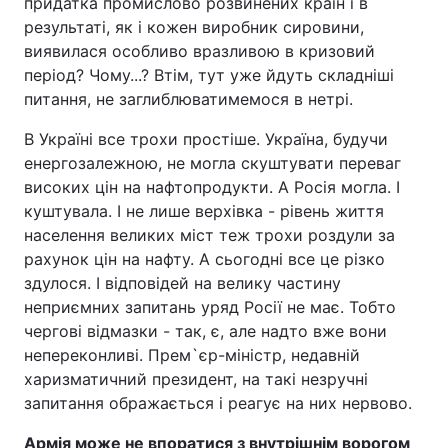
придатка промислово розвинених країн і в
результаті, як і кожен виробник сировини,
виявилася особливо вразливою в кризовий
період? Чому...? Втім, тут уже йдуть складніші
питання, не заглиблюватимемося в нетрі.
В Україні все трохи простіше. Україна, будучи
енергозалежною, не могла скуштувати переваг
високих цін на нафтопродукти. А Росія могла. І
куштувала. І не лише верхівка - рівень життя
населення великих міст теж трохи роздули за
рахунок цін на нафту. А сьогодні все це різко
здулося. І відповідей на велику частину
неприємних запитань уряд Росії не має. Тобто
чергові відмазки - так, є, але надто вже вони
непереконливі. Прем`єр-міністр, недавній
харизматичний президент, на такі незручні
запитання ображається і реагує на них нервово.
Армія може не впоратися з внутрішнім ворогом