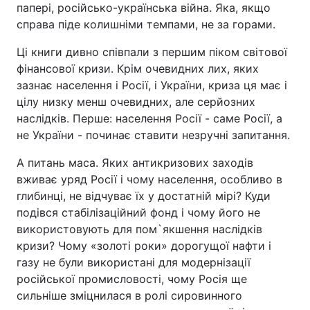
папері, російсько-українська війна. Яка, якщо
справа піде колишніми темпами, не за горами.
Ці книги дивно співпали з першим піком світової
фінансової кризи. Крім очевидних лих, яких
зазнає населення і Росії, і України, криза ця має і
цілу низку менш очевидних, але серйозних
наслідків. Перше: населення Росії - саме Росії, а
не України - починає ставити незручні запитання.
А питань маса. Яких антикризових заходів
вживає уряд Росії і чому населення, особливо в
глибинці, не відчуває їх у достатній мірі? Куди
подівся стабілізаційний фонд і чому його не
використовують для пом`якшення наслідків
кризи? Чому «золоті роки» дорогущої нафти і
газу не були використані для модернізації
російської промисловості, чому Росія ще
сильніше зміцнилася в ролі сировинного