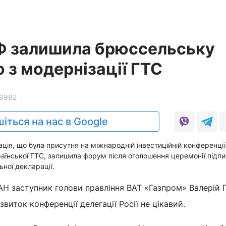
Ф залишила брюссельську
 з модернізації ГТС
9982
іться на нас в Google
ація, що була присутня на міжнародній інвестиційній конференції
раїнської ГТС, залишила форум після оголошення церемонії підп
ьної декларації.
АН заступник голови правління ВАТ «Газпром» Валерій
виток конференції делегації Росії не цікавий.