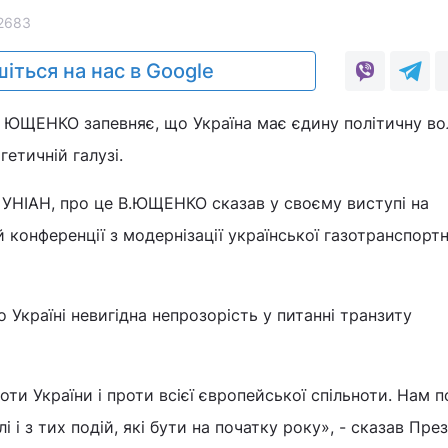
2683
іться на нас в Google
р ЮЩЕНКО запевняє, що Україна має єдину політичну в
етичній галузі.
 УНІАН, про це В.ЮЩЕНКО сказав у своєму виступі на
 конференції з модернізації української газотранспортн
Україні невигідна непрозорість у питанні транзиту
ти України і проти всієї європейської спільноти. Нам п
і і з тих подій, які бути на початку року», - сказав Пре