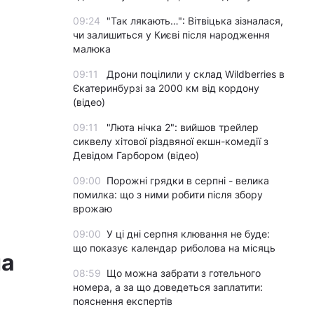
09:24
"Так лякають…": Вітвіцька зізналася,
чи залишиться у Києві після народження
малюка
09:11
Дрони поцілили у склад Wildberries в
Єкатеринбурзі за 2000 км від кордону
(відео)
09:11
"Люта нічка 2": вийшов трейлер
сиквелу хітової різдвяної екшн-комедії з
Девідом Гарбором (відео)
09:00
Порожні грядки в серпні - велика
помилка: що з ними робити після збору
врожаю
09:00
У ці дні серпня клювання не буде:
що показує календар риболова на місяць
на
08:59
Що можна забрати з готельного
номера, а за що доведеться заплатити:
пояснення експертів