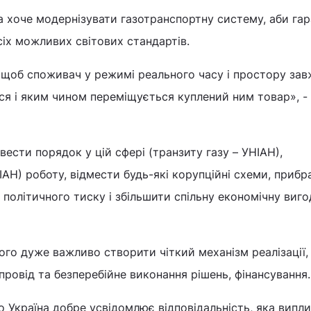
на хоче модернізувати газотранспортну систему, аби га
 всіх можливих світових стандартів.
 щоб споживач у режимі реального часу і простору зав
ся і яким чином переміщується куплений ним товар», -
ести порядок у цій сфері (транзиту газу – УНІАН),
ІАН) роботу, відмести будь-які корупційні схеми, прибр
політичного тиску і збільшити спільну економічну вигод
ього дуже важливо створити чіткий механізм реалізації,
провід та безперебійне виконання рішень, фінансування.
Україна добре усвідомлює відповідальність, яка випли