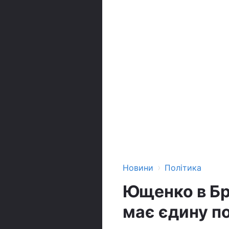
›
Новини
Політика
Ющенко в Бр
має єдину п