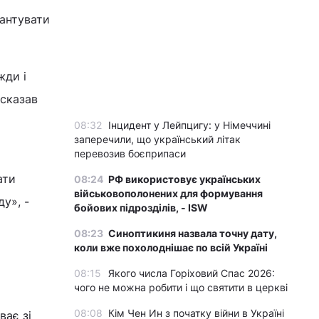
рантувати
жди і
 сказав
08:32
Інцидент у Лейпцигу: у Німеччині
заперечили, що український літак
перевозив боєприпаси
ати
08:24
РФ використовує українських
військовополонених для формування
у», -
бойових підрозділів, - ISW
08:23
Синоптикиня назвала точну дату,
коли вже похолоднішає по всій Україні
08:15
Якого числа Горіховий Спас 2026:
чого не можна робити і що святити в церкві
08:08
Кім Чен Ин з початку війни в Україні
ває зі