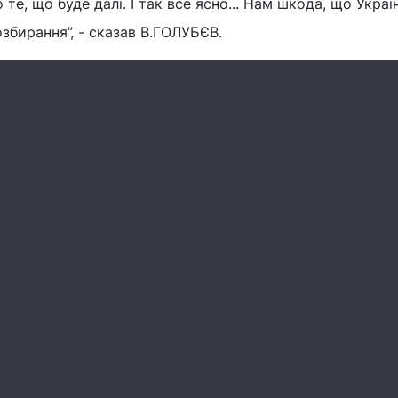
 те, що буде далі. І так все ясно... Нам шкода, що Украї
озбирання”, - сказав В.ГОЛУБЄВ.