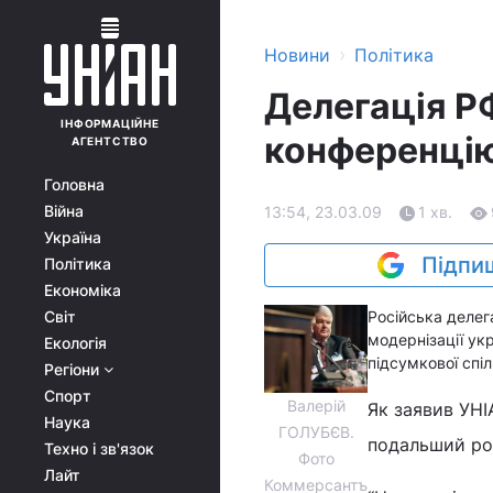
›
Новини
Політика
Делегація Р
ІНФОРМАЦІЙНЕ
конференцію
АГЕНТСТВО
Головна
Війна
13:54, 23.03.09
1 хв.
Україна
Підпиш
Політика
Економіка
Світ
Російська делег
модернізації ук
Екологія
підсумкової спіл
Регіони
Спорт
Валерій
Як заявив УНІ
Наука
ГОЛУБЄВ.
подальший роз
Техно і зв'язок
Фото
Лайт
Коммерсантъ