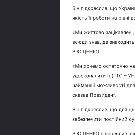
Він підкреслив, що Украї
якість її роботи на рівні
«Ми життєво зацікавлені,
всюди знав, де знаходить
В.ЮЩЕНКО.
«Ми хочемо остаточно нав
удосконалити її (ГТС – УН
найменші можливості для 
сказав Президент.
Він підкреслив, що для ц
забезпечити постійний су
В.ЮЩЕНКО підкреслив, що 