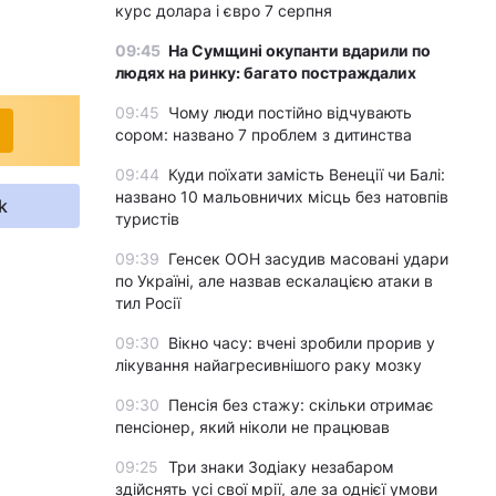
курс долара і євро 7 серпня
09:45
На Сумщині окупанти вдарили по
людях на ринку: багато постраждалих
09:45
Чому люди постійно відчувають
сором: названо 7 проблем з дитинства
09:44
Куди поїхати замість Венеції чи Балі:
названо 10 мальовничих місць без натовпів
k
туристів
09:39
Генсек ООН засудив масовані удари
по Україні, але назвав ескалацією атаки в
тил Росії
09:30
Вікно часу: вчені зробили прорив у
лікування найагресивнішого раку мозку
09:30
Пенсія без стажу: скільки отримає
пенсіонер, який ніколи не працював
09:25
Три знаки Зодіаку незабаром
здійснять усі свої мрії, але за однієї умови