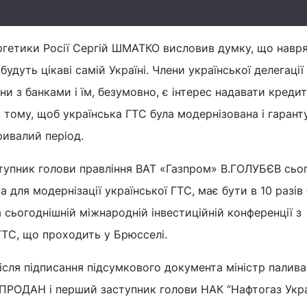
ергетики Росії Сергій ШМАТКО висловив думку, що навр
будуть цікаві самій Україні. Члени української делегації
и з банками і їм, безумовно, є інтерес надавати кредит
в тому, щоб українська ГТС була модернізована і гарант
ривалий період.
тупник голови правління ВАТ «Газпром» В.ГОЛУБЄВ сьо
а для модернізації української ГТС, має бути в 10 разів
 сьогоднішній міжнародній інвестиційній конференції з
 ГТС, що проходить у Брюсселі.
ісля підписання підсумкового документа міністр палива 
ПРОДАН і перший заступник голови НАК “Нафтогаз Укра