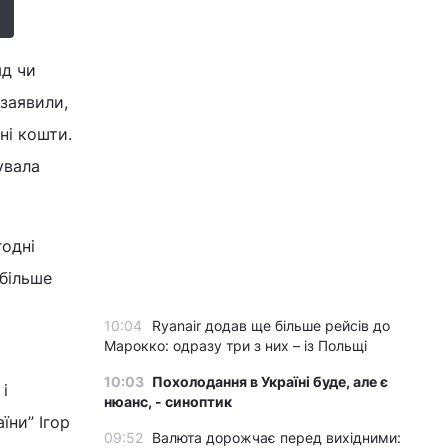
яд чи
 заявили,
ні кошти.
увала
годні
 більше
10:04
Ryanair додав ще більше рейсів до
Марокко: одразу три з них – із Польщі
10:03
Похолодання в Україні буде, але є
і
нюанс, - синоптик
їни” Ігор
09:52
Валюта дорожчає перед вихідними: