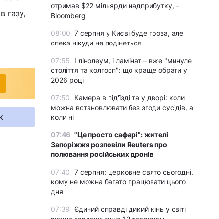
отримав $22 мільярди надприбутку, –
в газу,
Bloomberg
08:00
7 серпня у Києві буде гроза, але
спека нікуди не подінеться
07:55
І лінолеум, і ламінат – вже "минуле
століття та колгосп": що краще обрати у
2026 році
07:50
Камера в під'їзді та у дворі: коли
можна встановлювати без згоди сусідів, а
k
коли ні
07:46
"Це просто сафарі": жителі
Запоріжжя розповіли Reuters про
полювання російських дронів
07:40
7 серпня: церковне свято сьогодні,
кому не можна багато працювати цього
дня
07:39
Єдиний справді дикий кінь у світі
вижив завдяки лише 12 тваринам