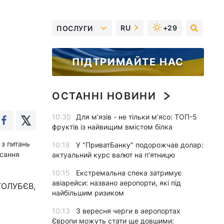
RU
+29
ПОСЛУГИ
ПІДТРИМАЙТЕ НАС
ОСТАННІ НОВИНИ
10:30
Для м’язів - не тільки м’ясо: ТОП-5
фруктів із найвищим вмістом білка
 з питань
10:18
У "ПриватБанку" подорожчав долар:
исання
актуальний курс валют на п’ятницю
10:15
Екстремальна спека затримує
авіарейси: названо аеропорти, які під
 ГОЛУБЄВ,
найбільшим ризиком
10:13
З вересня черги в аеропортах
Європи можуть стати ще довшими: