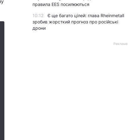
ну
правила EES посилюються
10:12
Є ще багато цілей: глава Rheinmetall
зробив жорсткий прогноз про російські
дрони
Реклама