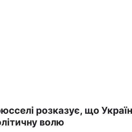
юсселі розказує, що Украї
олітичну волю