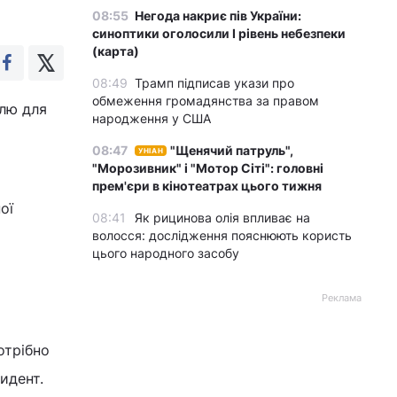
08:55
Негода накриє пів України:
синоптики оголосили І рівень небезпеки
(карта)
08:49
Трамп підписав укази про
обмеження громадянства за правом
олю для
народження у США
08:47
"Щенячий патруль",
УНІАН
"Морозивник" і "Мотор Сіті": головні
прем'єри в кінотеатрах цього тижня
ої
08:41
Як рицинова олія впливає на
волосся: дослідження пояснюють користь
цього народного засобу
Реклама
отрібно
зидент.