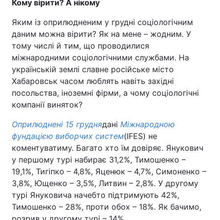
Кому вірити? А нікому
Яким із оприлюдненим у грудні соціологічним
даним можна вірити? Як на мене – жодним. У
тому числі й тим, що проводилися
міжнародними соціологічними службами. На
українській землі славне російське місто
Хабаровськ часом люблять навіть західні
посольства, іноземні фірми, а чому соціологічні
компанії виняток?
Оприлюднені 15 грудня
дані
Міжнародною
фундацією виборчих систем
(IFES) не
коментуватиму. Багато хто їм довіряє. Янукович
у першому турі набирає 31,2%, Тимошенко –
19,1%, Тигіпко – 4,8%, Яценюк – 4,7%, Симоненко –
3,8%, Ющенко – 3,5%, Литвин – 2,8%. У другому
турі Януковича начебто підтримують 42%,
Тимошенко – 28%, проти обох – 18%. Як бачимо,
розрив у другому турі – 14%.