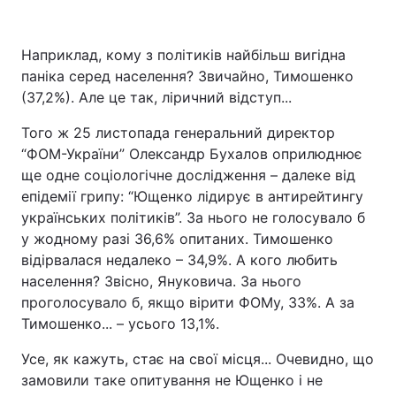
Наприклад, кому з політиків найбільш вигідна
паніка серед населення? Звичайно, Тимошенко
(37,2%). Але це так, ліричний відступ...
Того ж 25 листопада генеральний директор
“ФОМ-України” Олександр Бухалов оприлюднює
ще одне соціологічне дослідження – далеке від
епідемії грипу: “Ющенко лідирує в антирейтингу
українських політиків”. За нього не голосувало б
у жодному разі 36,6% опитаних. Тимошенко
відірвалася недалеко – 34,9%. А кого любить
населення? Звісно, Януковича. За нього
проголосувало б, якщо вірити ФОМу, 33%. А за
Тимошенко... – усього 13,1%.
Усе, як кажуть, стає на свої місця... Очевидно, що
замовили таке опитування не Ющенко і не