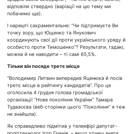
відповіли ствердно (варіації на цю тему ми
побачимо ще).
І нарешті сакраментальне: “Чи підтримуєте Ви
точку зору, що Ющенко та Янукович
координують свої дії проти українського уряду й
особисто проти Тимошенко”? Результати, гадаю,
можна й не наводити – ті самі 65,5%.
Тільки він посяде третє місце
“Володимир Литвин випередив Яценюка й посів
третє місце в рейтингу кандидатів”. Про це
оголосила 4 грудня голова громадської
організації “Нове покоління України” Тамара
Тудвасєва (веб-сторінки цього “Покоління” я теж
не знайшла).
Як справедливо підмітив у телеефірі депутат-
політтехнолог Ігор Гринів, – якщо хочеш знати