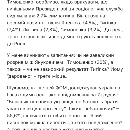
Тимошенко, особливо, якщо врахувати, що
нинішньому Президентові ця соціологічна служба
виділила аж 2,7% симпатиків. Він стояв на
восьмій позиції – після Яценюка (4,5%), Тигіпка
(7,4%), Литвина (2,8%), Симоненка (3,2%). До речі,
троє останніх активно демонструють лояльність
до Росії.
У мене виникають запитання: чи не завеликий
розрив між Януковичем і Тимошенко (20%), а
також – чи не зависокий результат Тигіпка? Йому
“даровано” – третє місце...
Шукаємо, як ще цей ФОМ досліджував українців.
І знаходимо ось таке повідомлення за 7 грудня:
“Більш як половина українців не бажають брати
участі в акціях протесту”. Таких “небажаючих” –
55,6%, і кількість їх нібито зростає. Який
висновок можна винести з такого повідомлення?
А той, що інша частина українців – майже