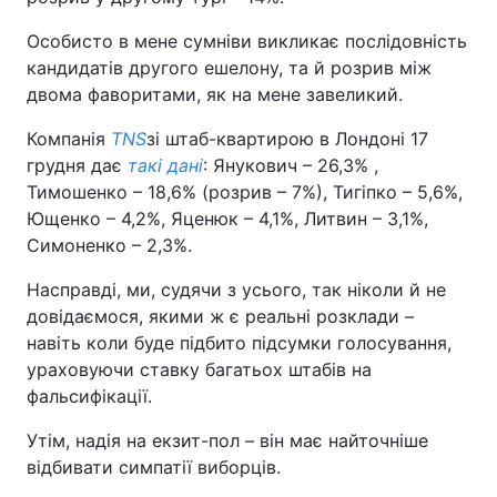
Особисто в мене сумніви викликає послідовність
кандидатів другого ешелону, та й розрив між
двома фаворитами, як на мене завеликий.
Компанія
TNS
зі штаб-квартирою в Лондоні 17
грудня дає
такі дані
: Янукович – 26,3% ,
Тимошенко – 18,6% (розрив – 7%), Тигіпко – 5,6%,
Ющенко – 4,2%, Яценюк – 4,1%, Литвин – 3,1%,
Симоненко – 2,3%.
Насправді, ми, судячи з усього, так ніколи й не
довідаємося, якими ж є реальні розклади –
навіть коли буде підбито підсумки голосування,
ураховуючи ставку багатьох штабів на
фальсифікації.
Утім, надія на екзит-пол – він має найточніше
відбивати симпатії виборців.