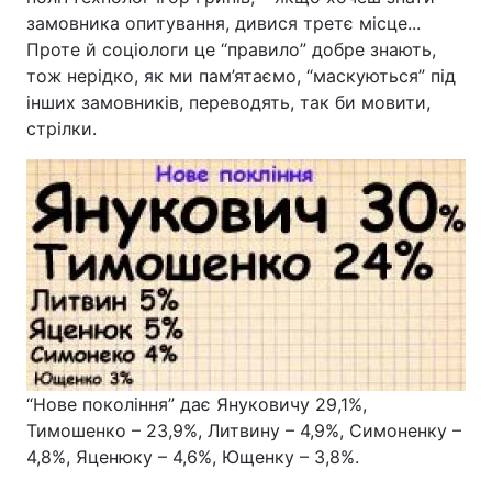
замовника опитування, дивися третє місце...
Проте й соціологи це “правило” добре знають,
тож нерідко, як ми пам’ятаємо, “маскуються” під
інших замовників, переводять, так би мовити,
стрілки.
“Нове покоління” дає Януковичу 29,1%,
Тимошенко – 23,9%, Литвину – 4,9%, Симоненку –
4,8%, Яценюку – 4,6%, Ющенку – 3,8%.