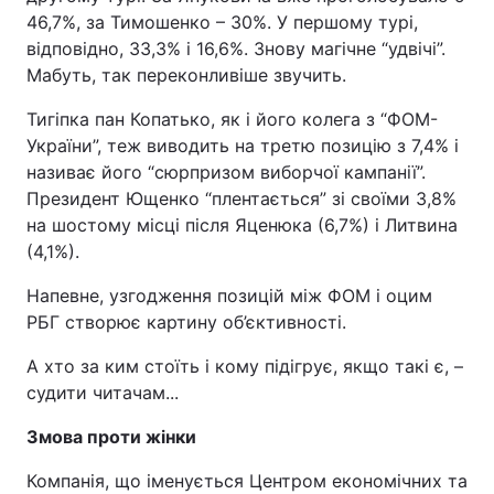
46,7%, за Тимошенко – 30%. У першому турі,
відповідно, 33,3% і 16,6%. Знову магічне “удвічі”.
Мабуть, так переконливіше звучить.
Тигіпка пан Копатько, як і його колега з “ФОМ-
України”, теж виводить на третю позицію з 7,4% і
називає його “сюрпризом виборчої кампанії”.
Президент Ющенко “плентається” зі своїми 3,8%
на шостому місці після Яценюка (6,7%) і Литвина
(4,1%).
Напевне, узгодження позицій між ФОМ і оцим
РБГ створює картину об’єктивності.
А хто за ким стоїть і кому підігрує, якщо такі є, –
судити читачам...
Змова проти жінки
Компанія, що іменується Центром економічних та