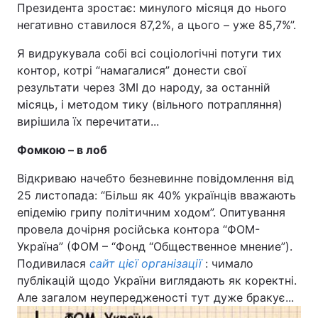
Президента зростає: минулого місяця до нього
негативно ставилося 87,2%, а цього – уже 85,7%”.
Я видрукувала собі всі соціологічні потуги тих
контор, котрі “намагалися” донести свої
результати через ЗМІ до народу, за останній
місяць, і методом тику (вільного потрапляння)
вирішила їх перечитати...
Фомкою – в лоб
Відкриваю начебто безневинне повідомлення від
25 листопада: “Більш як 40% українців вважають
епідемію грипу політичним ходом”. Опитування
провела дочірня російська контора “ФОМ-
Україна” (ФОМ – “Фонд “Общественное мнение”).
Подивилася
сайт цієї організації
: чимало
публікацій щодо України виглядають як коректні.
Але загалом неупередженості тут дуже бракує...