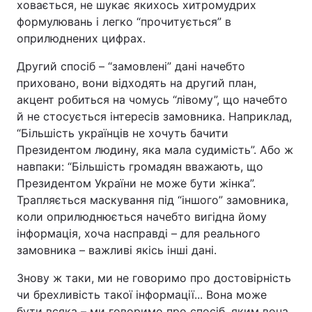
ховається, не шукає якихось хитромудрих
формулювань і легко “прочитується” в
Тема оформлення
оприлюднених цифрах.
Другий спосіб – “замовлені” дані начебто
приховано, вони відходять на другий план,
акцент робиться на чомусь “лівому”, що начебто
й не стосується інтересів замовника. Наприклад,
“Більшість українців не хочуть бачити
Президентом людину, яка мала судимість”. Або ж
навпаки: “Більшість громадян вважають, що
Президентом України не може бути жінка”.
Трапляється маскування під “іншого” замовника,
коли оприлюднюється начебто вигідна йому
інформація, хоча насправді – для реального
замовника – важливі якісь інші дані.
Знову ж таки, ми не говоримо про достовірність
чи брехливість такої інформації... Вона може
бути всяка – ми говоримо про спосіб, яким вона