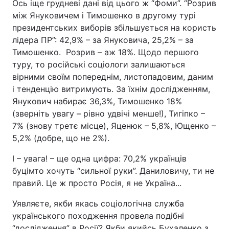
Ось іще грудневі дані від цього ж “Фоми”. “Розрив
між Януковичем і Тимошенко в другому турі
президентських виборів збільшується на користь
лідера ПР”: 42,9% – за Януковича, 25,2% – за
Тимошенко. Розрив – аж 18%. Щодо першого
туру, то російські соціологи залишаються
вірними своїм попереднім, листопадовим, даним
і тенденцію витримують. За їхнім дослідженням,
Янукович набирає 36,3%, Тимошенко 18%
(зверніть увагу – рівно удвічі менше!), Тигіпко –
7% (знову третє місце), Яценюк – 5,8%, Ющенко –
5,2% (добре, що не 2%).
І – увага! – ще одна цифра: 70,2% українців
буцімто хочуть “сильної руки”. Даниловичу, ти не
правий. Це ж просто Росія, я не Україна...
Уявляєте, якби якась соціологічна служба
українського походження провела подібні
“дослідження” в Росії? Якби якийсь Бухаленко з