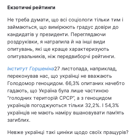
Екзотичні рейтинги
Не треба думати, що всі соціологи тільки тим і
займаються, що вимірюють градус довіри до
кандидатів у президенти. Переглядаючи
роздруківки, я натрапила й на інші види
опитувань, які ще краще характеризують
опитувальників, ніж передвиборчі рейтинги.
Інститут Горшеніна
27 листопада, наприклад,
переконував нас, що українці не вважають
Голодомор геноцидом. 66,3% опитаних начебто
гадають, що Україна була лише частиною
“голодних територій СРСР”, а з геноцидом
українців погоджуються тільки 32,2%. І 54,3%
українців не мають наміру вшановувати пам’ять
загиблих.
Невже українці такі циніки щодо своїх пращурів?