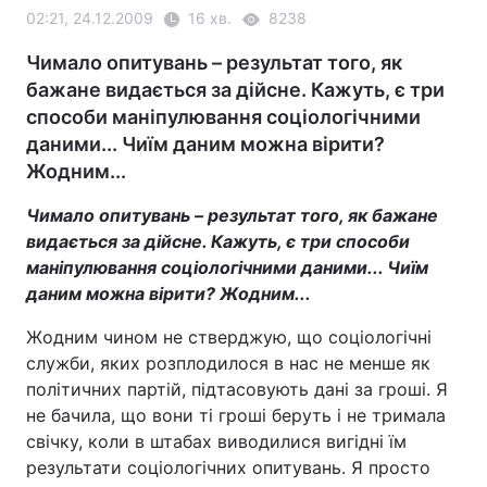
02:21, 24.12.2009
16 хв.
8238
Чимало опитувань – результат того, як
бажане видається за дійсне. Кажуть, є три
способи маніпулювання соціологічними
даними... Чиїм даним можна вірити?
Жодним...
Чимало опитувань – результат того, як бажане
видається за дійсне. Кажуть, є три способи
маніпулювання соціологічними даними... Чиїм
даним можна вірити? Жодним...
Жодним чином не стверджую, що соціологічні
служби, яких розплодилося в нас не менше як
політичних партій, підтасовують дані за гроші. Я
не бачила, що вони ті гроші беруть і не тримала
свічку, коли в штабах виводилися вигідні їм
результати соціологічних опитувань. Я просто