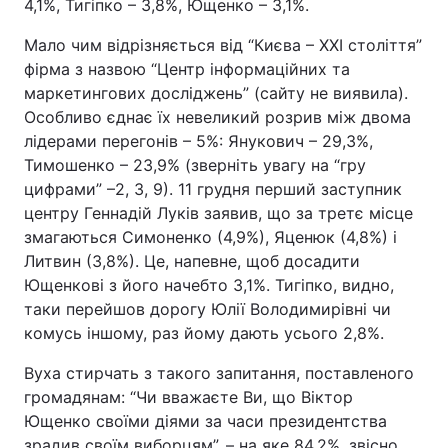
4,1%, Тигіпко – 3,8%, Ющенко – 3,1%.
Мало чим відрізняється від “Києва – ХХІ століття”
фірма з назвою “Центр інформаційних та
маркетингових досліджень” (сайту не виявила).
Особливо єднає їх невеликий розрив між двома
лідерами перегонів – 5%: Янукович – 29,3%,
Тимошенко – 23,9% (зверніть увагу на “гру
цифрами” –2, 3, 9). 11 грудня перший заступник
центру Геннадій Луків заявив, що за третє місце
змагаються Симоненко (4,9%), Яценюк (4,8%) і
Литвин (3,8%). Це, напевне, щоб досадити
Ющенкові з його начебто 3,1%. Тигіпко, видно,
таки перейшов дорогу Юлії Володимирівні чи
комусь іншому, раз йому дають усього 2,8%.
Вуха стирчать з такого запитання, поставленого
громадянам: “Чи вважаєте Ви, що Віктор
Ющенко своїми діями за часи президентства
зрадив своїм виборцям”, – на яке 84,2%, звісно,