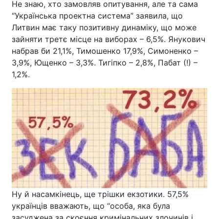
Не знаю, хто замовляв опитування, але та сама
“Українська проектна система” заявила, що
Литвин має таку позитивну динаміку, що може
зайняти третє місце на виборах – 6,5%. Янукович
набрав би 21,1%, Тимошенко 17,9%, Симоненко –
3,9%, Ющенко – 3,3%. Тигіпко – 2,8%, Пабат (!) –
1,2%.
Ну й насамкінець, ще трішки екзотики. 57,5%
українців вважають, що “особа, яка була
засуджена за скоєння кримінальних злочинів і