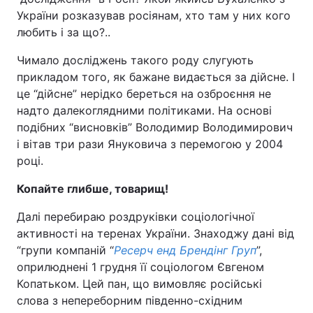
України розказував росіянам, хто там у них кого
любить і за що?..
Чимало досліджень такого роду слугують
прикладом того, як бажане видається за дійсне. І
це “дійсне” нерідко береться на озброєння не
надто далекоглядними політиками. На основі
подібних “висновків” Володимир Володимирович
і вітав три рази Януковича з перемогою у 2004
році.
Копайте глибше, товарищ!
Далі перебираю роздруківки соціологічної
активності на теренах України. Знаходжу дані від
“групи компаній “
Ресерч енд Брендінг Груп
”,
оприлюднені 1 грудня її соціологом Євгеном
Копатьком. Цей пан, що вимовляє російські
слова з непереборним південно-східним