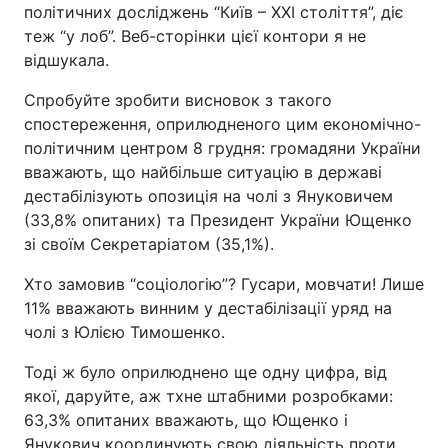
політичних досліджень “Київ – ХХІ століття”, діє
теж “у лоб”. Веб-сторінки цієї контори я не
відшукала.
Спробуйте зробити висновок з такого
спостереження, оприлюдненого цим економічно-
політичним центром 8 грудня: громадяни України
вважають, що найбільше ситуацію в державі
дестабілізують опозиція на чолі з Януковичем
(33,8% опитаних) та Президент України Ющенко
зі своїм Секретаріатом (35,1%).
Хто замовив “соціологію”? Гусари, мовчати! Лише
11% вважають винним у дестабілізації уряд на
чолі з Юлією Тимошенко.
Тоді ж було оприлюднено ще одну цифра, від
якої, даруйте, аж тхне штабними розробками:
63,3% опитаних вважають, що Ющенко і
Янукович координують свою діяльність проти