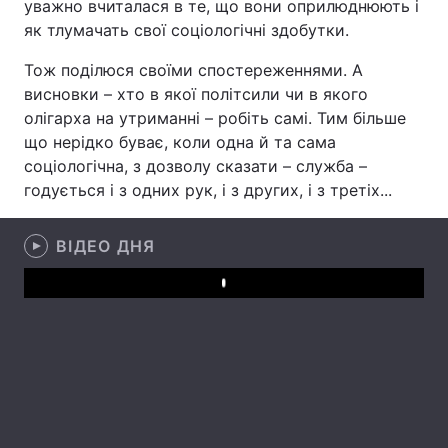
уважно вчиталася в те, що вони оприлюднюють і
як тлумачать свої соціологічні здобутки.
Тож поділюся своїми спостереженнями. А
Головна
Війна
висновки – хто в якої політсили чи в якого
олігарха на утриманні – робіть самі. Тим більше
Україна
Політика
що нерідко буває, коли одна й та сама
соціологічна, з дозволу сказати – служба –
Економіка
Світ
годується і з одних рук, і з других, і з третіх...
Спорт
Наука
ВІДЕО ДНЯ
Техно і зв'язок
Лайт
Play
Зброя
Інциденти
Здоров'я
Туризм
Цікавинки
Погода
Екологія
Регіони