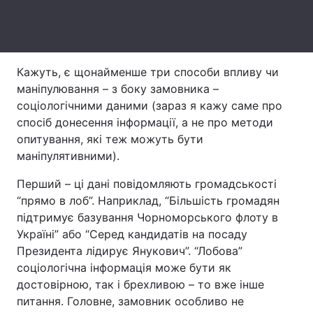
Лонгріди
Відео з Youtube
Статті
Кажуть, є щонайменше три способи впливу чи
маніпулювання – з боку замовника –
Інтерв'ю
Думки
соціологічними даними (зараз я кажу саме про
спосіб донесення інформації, а не про методи
Архів
Вакансії
опитування, які теж можуть бути
маніпулятивними).
Контакти
Перший – ці дані повідомляють громадськості
Послуги
“прямо в лоб”. Наприклад, “Більшість громадян
підтримує базування Чорноморського флоту в
Україні” або “Серед кандидатів на посаду
Президента лідирує Янукович”. “Лобова”
соціологічна інформація може бути як
достовірною, так і брехливою – то вже інше
питання. Головне, замовник особливо не