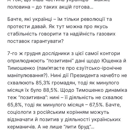
половина – до таких акцій готова...
Бачте, які українці – їм тільки революції та
протести давай. Як тут можна про якусь
стабільність говорити та надійність газових
поставок гарантувати?
7-го ж грудня дослідники з цієї самої контори
оприлюднюють “позитивні” дані щодо Ющенка й
Тимошенко (пам’ятаєте про єзуїтсько-іронічне
маніпулювання?). Нині дії Президента начебто не
схвалюють 85,3% громадян, тоді як минулого
місяця їх було 88,5%. Щодо Тимошенко динаміка
теж “позитивна”: нині – її діяльність не схвалює
65,8%, тоді як минулого місяця – 67,5%. Бачте,
соціологи з російським корінням можуть
відзначати й позитив у діяльності українських
керманичів. А не лише “лити бруд”...