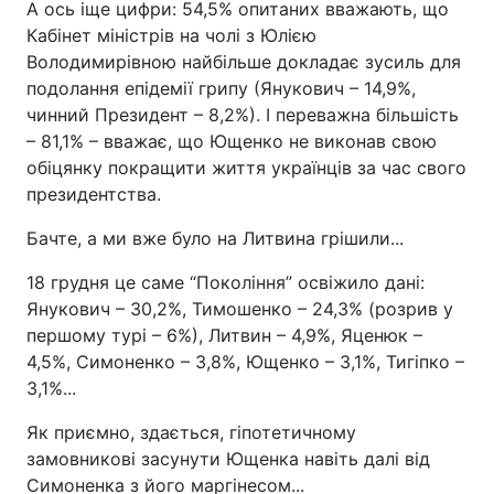
А ось іще цифри: 54,5% опитаних вважають, що
Кабінет міністрів на чолі з Юлією
Володимирівною найбільше докладає зусиль для
подолання епідемії грипу (Янукович – 14,9%,
чинний Президент – 8,2%). І переважна більшість
– 81,1% – вважає, що Ющенко не виконав свою
обіцянку покращити життя українців за час свого
президентства.
Бачте, а ми вже було на Литвина грішили...
18 грудня це саме “Покоління” освіжило дані:
Янукович – 30,2%, Тимошенко – 24,3% (розрив у
першому турі – 6%), Литвин – 4,9%, Яценюк –
4,5%, Симоненко – 3,8%, Ющенко – 3,1%, Тигіпко –
3,1%...
Як приємно, здається, гіпотетичному
замовникові засунути Ющенка навіть далі від
Симоненка з його маргінесом...