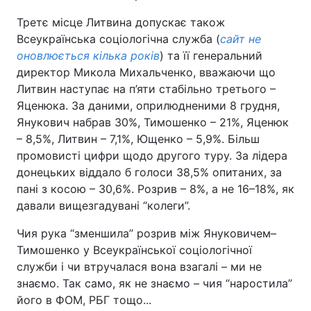
Третє місце Литвина допускає також
Всеукраїнська соціологічна служба (
сайт не
оновлюється кілька років
) та її генеральний
директор Микола Михальченко, вважаючи що
Литвин наступає на п’яти стабільно третього –
Яценюка. За даними, оприлюдненими 8 грудня,
Янукович набрав 30%, Тимошенко – 21%, Яценюк
– 8,5%, Литвин – 7,1%, Ющенко – 5,9%. Більш
промовисті цифри щодо другого туру. За лідера
донецьких віддало б голоси 38,5% опитаних, за
пані з косою – 30,6%. Розрив – 8%, а не 16–18%, як
давали вищезгадувані “колеги”.
Чия рука “зменшила” розрив між Януковичем–
Тимошенко у Всеукраїнської соціологічної
служби і чи втручалася вона взагалі – ми не
знаємо. Так само, як не знаємо – чия “наростила”
його в ФОМ, РБГ тощо...