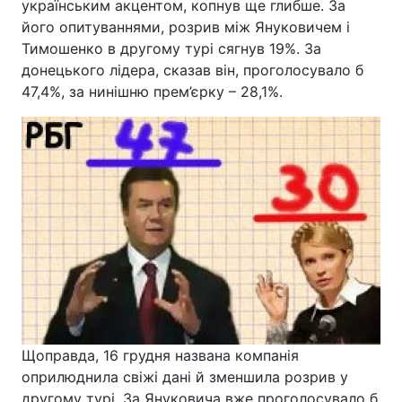
українським акцентом, копнув ще глибше. За
його опитуваннями, розрив між Януковичем і
Тимошенко в другому турі сягнув 19%. За
донецького лідера, сказав він, проголосувало б
47,4%, за нинішню прем’єрку – 28,1%.
Щоправда, 16 грудня названа компанія
оприлюднила свіжі дані й зменшила розрив у
другому турі. За Януковича вже проголосувало б