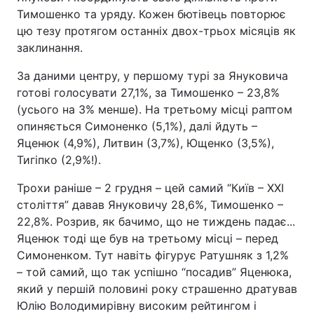
Тимошенко та уряду. Кожен бютівець повторює
цю тезу протягом останніх двох-трьох місяців як
заклинання.
За даними центру, у першому турі за Януковича
готові голосувати 27,1%, за Тимошенко – 23,8%
(усього на 3% менше). На третьому місці раптом
опиняється Симоненко (5,1%), далі йдуть –
Яценюк (4,9%), Литвин (3,7%), Ющенко (3,5%),
Тигіпко (2,9%!).
Трохи раніше – 2 грудня – цей самий “Київ – ХХІ
століття” давав Януковичу 28,6%, Тимошенко –
22,8%. Розрив, як бачимо, що не тиждень падає...
Яценюк тоді ще був на третьому місці – перед
Симоненком. Тут навіть фігурує Ратушняк з 1,2%
– той самий, що так успішно “посадив” Яценюка,
який у першій половині року страшенно дратував
Юлію Володимирівну високим рейтингом і