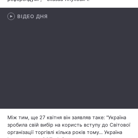
Лонгріди
ВІДЕО ДНЯ
Відео з Youtube
Статті
Інтерв'ю
Думки
Архів
Вакансії
Контакти
Послуги
Між тим, ще 27 квітня він заявляв таке: "Україна
зробила свій вибір на користь вступу до Світової
організації торгівлі кілька років тому... Україна