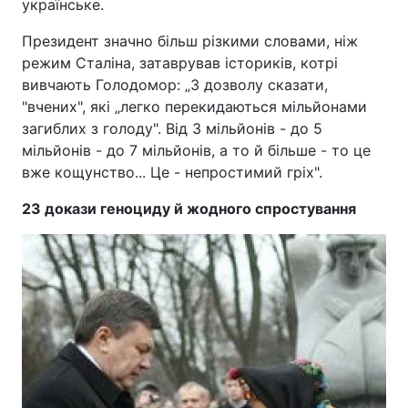
українське.
Президент значно більш різкими словами, ніж
режим Сталіна, затаврував істориків, котрі
вивчають Голодомор: „З дозволу сказати,
"вчених", які „легко перекидаються мільйонами
загиблих з голоду". Від 3 мільйонів - до 5
мільйонів - до 7 мільйонів, а то й більше - то це
вже кощунство... Це - непростимий гріх".
23 докази геноциду й жодного спростування