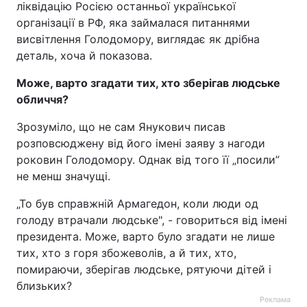
ліквідацію Росією останньої української
організації в РФ, яка займалася питаннями
висвітлення Голодомору, виглядає як дрібна
деталь, хоча й показова.
Може, варто згадати тих, хто зберігав людське
обличчя?
Зрозуміло, що не сам Янукович писав
розповсюджену від його імені заяву з нагоди
роковин Голодомору. Однак від того її „посили”
не менш значущі.
„То був справжній Армагедон, коли люди од
голоду втрачали людське", - говориться від імені
президента. Може, варто було згадати не лише
тих, хто з горя збожеволів, а й тих, хто,
помираючи, зберігав людське, рятуючи дітей і
близьких?
Реклама