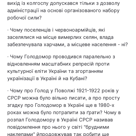
вихід із колгоспу допускався тільки з дозволу
адміністрації на основі організованого набору
робочої сили?
· Чому поселенців і червоноармійців, які
заселялися на місце вимерлих селян, влада
забезпечувала харчами, а місцеве населення - ні?
· Чому Голодомор проводився паралельно з
відновленням масштабних репресій проти
культурної еліти України та згортанням
українізації в Україні й на Кубані?
· Чому про Голод у Поволжі 1921-1922 років у
СРСР можна було вільно писати, а про просту
згадку про Голодомор в Україні ще в 1980-х
роках можна було потрапити за ґрати? Чому в
розпал Голодомору в Україні СРСР називав
повідомлення про нього у світі "брудними
наклепами" йпродовжував так робити ще