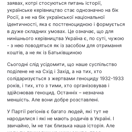
заявах, котрі стосуються питань історії,
українське керівництво стає однозначно на бік
Росії, а не на бік української національної
ідентичності, яка є постгеноцидною і формується
в дуже складних умовах. Це означає, що для
нинішнього керівництва Україна є, по суті, чужою
- з нею поводяться як із засобом для отримання
коштів, а не як із Батьківщиною
Сьогодні слід усідомити, що наше суспільство
поділене не на Схід і Захід, а на тих, хто
солідаризується з жертвами геноциду 1932-1933
років, і тих, хто з тими, хто організовував і
здійснював геноцид. Останніх – незначна
меншість. Але вони добре розставлені.
У Партії регіонів є багато людей, які тут не
народилися і які не мають родичів в Україні. І
звичайно, їм не так близька наша історія. Але