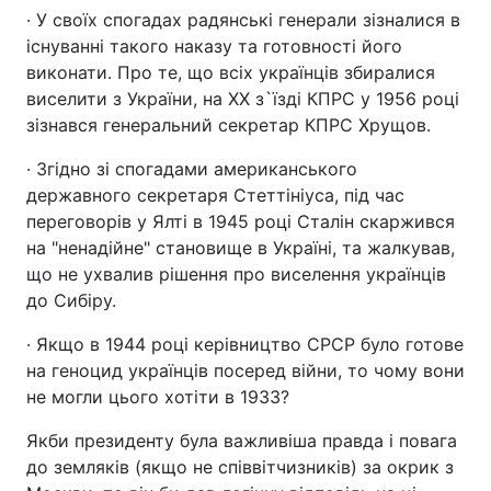
· У своїх спогадах радянські генерали зізналися в
існуванні такого наказу та готовності його
виконати. Про те, що всіх українців збиралися
виселити з України, на ХХ з`їзді КПРС у 1956 році
зізнався генеральний секретар КПРС Хрущов.
· Згідно зі спогадами американського
державного секретаря Стеттініуса, під час
переговорів у Ялті в 1945 році Сталін скаржився
на "ненадійне" становище в Україні, та жалкував,
що не ухвалив рішення про виселення українців
до Сибіру.
· Якщо в 1944 році керівництво СРСР було готове
на геноцид українців посеред війни, то чому вони
не могли цього хотіти в 1933?
Якби президенту була важливіша правда і повага
до земляків (якщо не співвітчизників) за окрик з