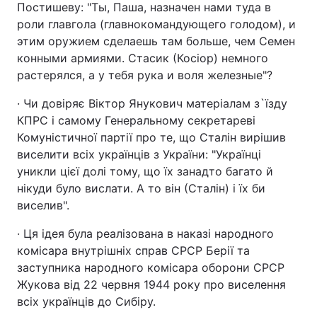
Постишеву: "Ты, Паша, назначен нами туда в
роли главгола (главнокомандующего голодом), и
этим оружием сделаешь там больше, чем Семен
конными армиями. Стасик (Косіор) немного
растерялся, а у тебя рука и воля железные"?
· Чи довіряє Віктор Янукович матеріалам з`їзду
КПРС і самому Генеральному секретареві
Комуністичної партії про те, що Сталін вирішив
виселити всіх українців з України: "Українці
уникли цієї долі тому, що їх занадто багато й
нікуди було вислати. А то він (Сталін) і їх би
виселив".
· Ця ідея була реалізована в наказі народного
комісара внутрішніх справ СРСР Берії та
заступника народного комісара оборони СРСР
Жукова від 22 червня 1944 року про виселення
всіх українців до Сибіру.