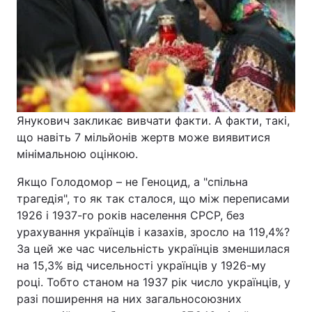
Янукович закликає вивчати факти. А факти, такі,
що навіть 7 мільйонів жертв може виявитися
мінімальною оцінкою.
Якщо Голодомор – не Геноцид, а "спільна
трагедія", то як так сталося, що між переписами
1926 і 1937-го років населення СРСР, без
урахування українців і казахів, зросло на 119,4%?
За цей же час чисельність українців зменшилася
на 15,3% від чисельності українців у 1926-му
році. Тобто станом на 1937 рік число українців, у
разі поширення на них загальносоюзних