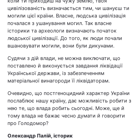
коли ти приходиш на чужу землю, твоя
цивілізованість визначається тим, чи шануєш ти
могили цієї країни. Власне, людська цивілізація
почалася з ушанування могил. Так власне
історики та археологи визначають початок
людської цивілізації. До того, як люди почали
вшановувати могили, вони були дикунами.
Судячи з дій влади, не можна виключати, що
поставлено й виконується завдання ліквідації
Української держави, із забезпеченням
матеріальної винагороди її ліквідаторам.
Очевидно, що постгеноцидний характер України
послаблює нашу країну, дає можливість робити з
нею те, що влада робить сьогодні. Може, ще й
тому влада не бажає чесно думати й говорити
про Голодомор?
Олександр Палій, історик