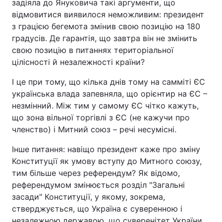
задіяла до Януковича такі аргументи, що
відмовитися виявилося неможливим: президент
з грацією бегемота змінив свою позицію на 180
градусів. Де гарантія, що завтра він не змінить
свою позицію в питаннях територіальної
цілісності й незалежності країни?
І це при тому, що кілька днів тому на самміті ЄС
українська влада запевняла, що орієнтир на ЄС –
незмінний. Між тим у самому ЄС чітко кажуть,
що зона вільної торгівлі з ЄС (не кажучи про
членство) і Митний союз – речі несумісні.
Інше питання: навіщо президент каже про зміну
Конституції як умову вступу до Митного союзу,
тим більше через референдум? Як відомо,
референдумом змінюється розділ "Загальні
засади" Конституції, у якому, зокрема,
стверджується, що Україна є суверенною і
незалежною державою, що суверенітет України