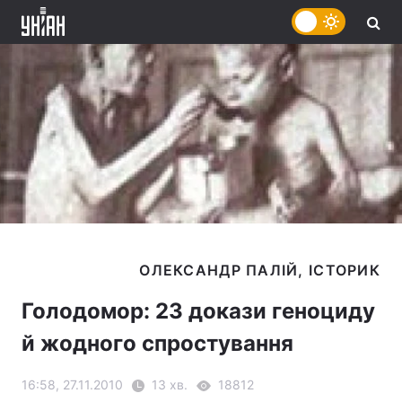
Голодомор: 23 докази геноциду
й жодного спростування
16:58, 27.11.2010
13 хв.
18812