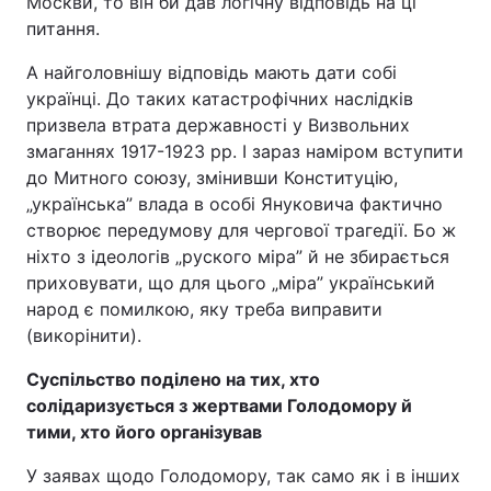
Москви, то він би дав логічну відповідь на ці
питання.
А найголовнішу відповідь мають дати собі
українці. До таких катастрофічних наслідків
призвела втрата державності у Визвольних
змаганнях 1917-1923 рр. І зараз наміром вступити
до Митного союзу, змінивши Конституцію,
„українська” влада в особі Януковича фактично
створює передумову для чергової трагедії. Бо ж
ніхто з ідеологів „руского міра” й не збирається
приховувати, що для цього „міра” український
народ є помилкою, яку треба виправити
(викорінити).
Суспільство поділено на тих, хто
солідаризується з жертвами Голодомору й
тими, хто його організував
У заявах щодо Голодомору, так само як і в інших