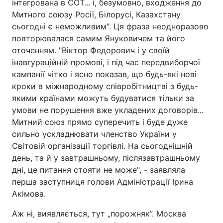
інтегрована в СОТ... і, безумовно, входження до
Митного союзу Росії, Білорусі, Казахстану
Тема оформлення
сьогодні є неможливим". Ця фраза неодноразово
повторювалася самим Януковичем та його
оточенням. "Віктор Федорович і у своїй
інавгураційній промові, і під час передвиборчої
кампанії чітко і ясно показав, що будь-які нові
кроки в міжнародному співробітництві з будь-
якими країнами можуть будуватися тільки за
умови не порушення вже укладених договорів...
Митний союз прямо суперечить і буде дуже
сильно ускладнювати членство України у
Світовій організації торгівлі. На сьогоднішній
день, та й у завтрашньому, післязавтрашньому
дні, це питання стояти не може", - заявляла
перша заступниця голови Адміністрації Ірина
Акімова.
Аж ні, виявляється, тут „порожняк”. Москва