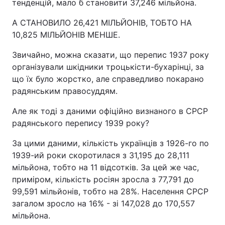
тенденцій, мало б становити 37,246 мільйона.
А СТАНОВИЛО 26,421 МІЛЬЙОНІВ, ТОБТО НА
10,825 МІЛЬЙОНІВ МЕНШЕ.
Звичайно, можна сказати, що перепис 1937 року
організували шкідники троцькісти-бухарінці, за
що їх було жорстко, але справедливо покарано
радянським правосуддям.
Але як тоді з даними офіційно визнаного в СРСР
радянського перепису 1939 року?
За цими даними, кількість українців з 1926-го по
1939-ий роки скоротилася з 31,195 до 28,111
мільйона, тобто на 11 відсотків. За цей же час,
приміром, кількість росіян зросла з 77,791 до
99,591 мільйонів, тобто на 28%. Населення СРСР
загалом зросло на 16% - зі 147,028 до 170,557
мільйона.