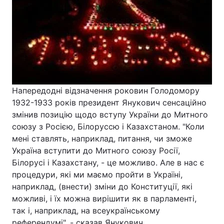
Головна
Війна
Україна
Політика
Економіка
Світ
Напередодні відзначення роковин Голодомору
1932-1933 років президент Янукович сенсаційно
Спорт
Наука
змінив позицію щодо вступу України до Митного
союзу з Росією, Білоруссю і Казахстаном. "Коли
Техно і зв'язок
Лайт
мені ставлять, наприклад, питання, чи зможе
Україна вступити до Митного союзу Росії,
Зброя
Інциденти
Білорусі і Казахстану, - це можливо. Але в нас є
процедури, які ми маємо пройти в Україні,
Здоров'я
Туризм
наприклад, (внести) зміни до Конституції, які
Цікавинки
Погода
можливі, і їх можна вирішити як в парламенті,
так і, наприклад, на всеукраїнському
Екологія
Регіони
референдумі", - сказав Янукович.