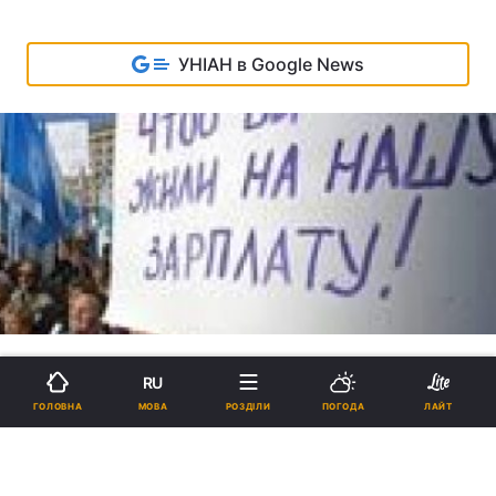
УНІАН в Google News
RU
МОВА
ГОЛОВНА
РОЗДІЛИ
ПОГОДА
ЛАЙТ
Нова Генеральна угода: одні
регіонали домовилися з іншими