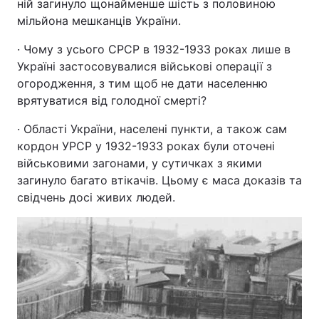
ній загинуло щонайменше шість з половиною
мільйона мешканців України.
· Чому з усього СРСР в 1932-1933 роках лише в
Україні застосовувалися військові операції з
огородження, з тим щоб не дати населенню
врятуватися від голодної смерті?
· Області України, населені пункти, а також сам
кордон УРСР у 1932-1933 роках були оточені
військовими загонами, у сутичках з якими
загинуло багато втікачів. Цьому є маса доказів та
свідчень досі живих людей.