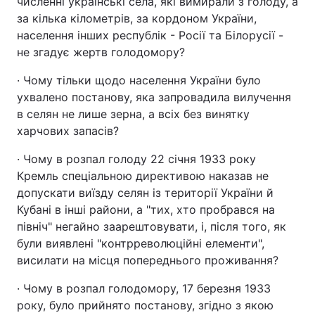
численні українські села, які вимирали з голоду, а
за кілька кілометрів, за кордоном України,
населення інших республік - Росії та Білорусії -
не згадує жертв голодомору?
· Чому тільки щодо населення України було
ухвалено постанову, яка запровадила вилучення
в селян не лише зерна, а всіх без винятку
харчових запасів?
· Чому в розпал голоду 22 січня 1933 року
Кремль спеціальною директивою наказав не
допускати виїзду селян із території України й
Кубані в інші райони, а "тих, хто пробрався на
північ" негайно заарештовувати, і, після того, як
були виявлені "контрреволюційні елементи",
висилати на місця попереднього проживання?
· Чому в розпал голодомору, 17 березня 1933
року, було прийнято постанову, згідно з якою