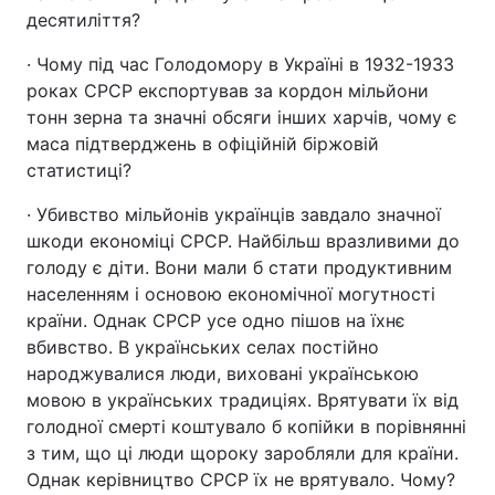
десятиліття?
· Чому під час Голодомору в Україні в 1932-1933
роках СРСР експортував за кордон мільйони
тонн зерна та значні обсяги інших харчів, чому є
маса підтверджень в офіційній біржовій
статистиці?
· Убивство мільйонів українців завдало значної
шкоди економіці СРСР. Найбільш вразливими до
голоду є діти. Вони мали б стати продуктивним
населенням і основою економічної могутності
країни. Однак СРСР усе одно пішов на їхнє
вбивство. В українських селах постійно
народжувалися люди, виховані українською
мовою в українських традиціях. Врятувати їх від
голодної смерті коштувало б копійки в порівнянні
з тим, що ці люди щороку заробляли для країни.
Однак керівництво СРСР їх не врятувало. Чому?