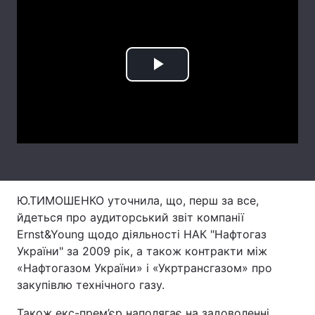
Лонгріди
Відео з Youtube
Статті
Play
Інтерв'ю
Думки
Video
Архів
Вакансії
Контакти
Послуги
Ю.ТИМОШЕНКО уточнила, що, перш за все,
йдеться про аудиторський звіт компанії
Ernst&Young щодо діяльності НАК "Нафтогаз
України" за 2009 рік, а також контракти між
«Нафтогазом України» і «Укртрансгазом» про
закупівлю технічного газу.
Також екс-прем’єр наполягає на задоволенні