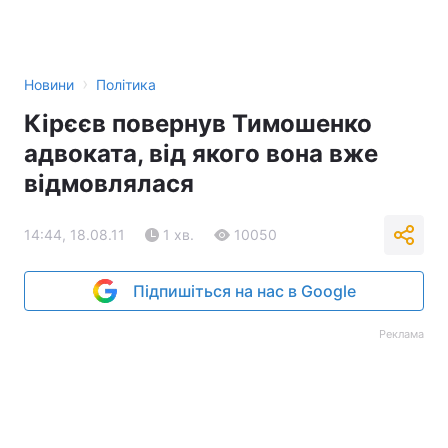
›
Новини
Політика
Кірєєв повернув Тимошенко
адвоката, від якого вона вже
відмовлялася
14:44, 18.08.11
1 хв.
10050
Підпишіться на нас в Google
Реклама