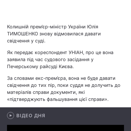
Головна
Війна
Колишній прем’єр-міністр України Юлія
ТИМОШЕНКО знову відмовилася давати
Україна
Політика
свідчення у суді.
Економіка
Світ
Як передає кореспондент УНІАН, про це вона
заявила під час судового засідання у
Спорт
Наука
Печерському райсуді Києва.
Техно і зв'язок
Лайт
За словами екс-прем’єра, вона не буде давати
свідчення до тих пір, поки суддя не долучить до
Зброя
Інциденти
матеріалів справи документи, які
«підтверджують фальшування цієї справи».
Здоров'я
Туризм
Цікавинки
ВІДЕО ДНЯ
Погода
Екологія
Регіони