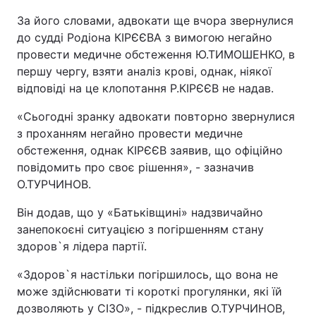
За його словами, адвокати ще вчора звернулися
до судді Родіона КІРЄЄВА з вимогою негайно
провести медичне обстеження Ю.ТИМОШЕНКО, в
першу чергу, взяти аналіз крові, однак, ніякої
відповіді на це клопотання Р.КІРЄЄВ не надав.
«Сьогодні зранку адвокати повторно звернулися
з проханням негайно провести медичне
обстеження, однак КІРЄЄВ заявив, що офіційно
повідомить про своє рішення», - зазначив
О.ТУРЧИНОВ.
Він додав, що у «Батьківщині» надзвичайно
занепокоєні ситуацією з погіршенням стану
здоров`я лідера партії.
«Здоров`я настільки погіршилось, що вона не
може здійснювати ті короткі прогулянки, які їй
дозволяють у СІЗО», - підкреслив О.ТУРЧИНОВ,