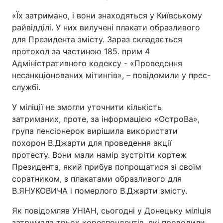
«Їх затримано, і вони знаходяться у Київському
райвідділі. У них вилучені плакати образливого
для Президента змісту. Зараз складається
протокол за частиною 185. прим 4
Адміністративного кодексу - «Проведення
несанкціонованих мітингів», – повідомили у прес-
службі.
У міліції не змогли уточнити кількість
затриманих, проте, за інформацією «ОстроВа»,
група пенсіонерок вирішила використати
похорон В.Джарти для проведення акції
протесту. Вони мали намір зустріти кортеж
Президента, який прибув попрощатися зі своїм
соратником, з плакатами образливого для
В.ЯНУКОВИЧА і померлого В.Джарти змісту.
Як повідомляв УНІАН, сьогодні у Донецьку міліція
затримала трьох кореспондентів, які проводили