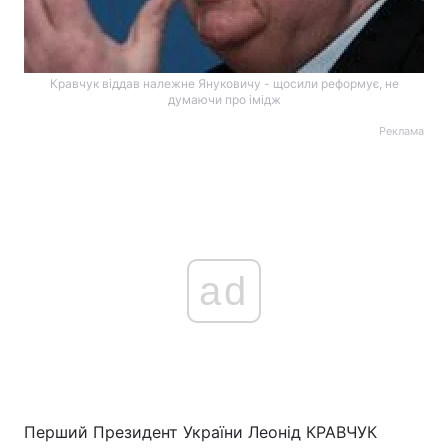
Кравчук віддав належне Януковичу - щосили реформує, не
думаючи про імідж
Реклама
ad
Перший Президент України Леонід КРАВЧУК