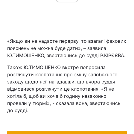
«Якщо ви не надасте перерву, то взагалі фахових
пояснень не можна буде дати», – заявила
Ю.ТИМОШЕНКО, звертаючись до судді Р.КІРЄЄВА.
Також Ю.ТИМОШЕНКО вкотре попросила
розглянути клопотання про зміну запобіжного
заходу щодо неї, нагадавши, що вчора суддя
відмовився розглянути це клопотання. «Я не
хотіла б, щоб ви хоча б годину незаконно
провели у тюрмі», - сказала вона, звертаючись
до судді.