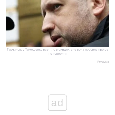
Турчинов: у Тимошенко все тіло в синцях, але вона просила про це
не говорити
Реклама
ad