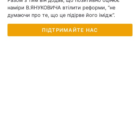
Разом з тим він додав, що позитивно оцінює
наміри В.ЯНУКОВИЧА втілити реформи, “не
думаючи про те, що це підірве його імідж”.
ПІДТРИМАЙТЕ НАС