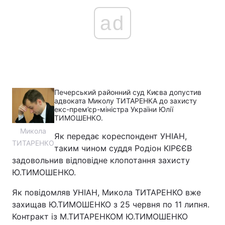
ad
Печерський районний суд Києва допустив
адвоката Миколу ТИТАРЕНКА до захисту
екс-прем’єр-міністра України Юлії
ТИМОШЕНКО.
Микола
Як передає кореспондент УНІАН,
ТИТАРЕНКО
таким чином суддя Родіон КІРЄЄВ
задовольнив відповідне клопотання захисту
Ю.ТИМОШЕНКО.
Як повідомляв УНІАН, Микола ТИТАРЕНКО вже
захищав Ю.ТИМОШЕНКО з 25 червня по 11 липня.
Контракт із М.ТИТАРЕНКОМ Ю.ТИМОШЕНКО