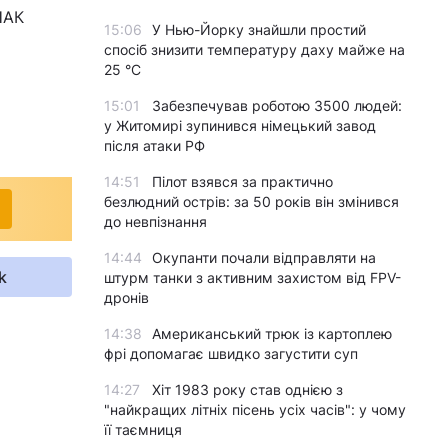
НАК
15:06
У Нью-Йорку знайшли простий
спосіб знизити температуру даху майже на
25 °C
15:01
Забезпечував роботою 3500 людей:
у Житомирі зупинився німецький завод
після атаки РФ
14:51
Пілот взявся за практично
безлюдний острів: за 50 років він змінився
до невпізнання
14:44
Окупанти почали відправляти на
k
штурм танки з активним захистом від FPV-
дронів
14:38
Американський трюк із картоплею
фрі допомагає швидко загустити суп
14:27
Хіт 1983 року став однією з
"найкращих літніх пісень усіх часів": у чому
її таємниця