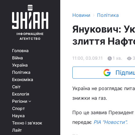
›
Новини
Політика
Янукович: Ук
ІНФОРМАЦІЙНЕ
злиття Нафто
АГЕНТСТВО
Головна
Війна
11:00, 03.09.11
1 хв.
Україна
Підпиш
Політика
Економіка
Світ
Україна не розглядає пит
Екологія
знижки на газ.
Регіони
Спорт
Про це заявив Президент
Наука
передає
РІА "Новости".
Техно і зв'язок
Лайт