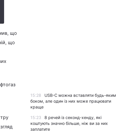
мив, що
ій, що
вих
афтогаз
ь
15:28
USB-C можна вставляти будь-яким
боком, але один із них може працювати
краще
стру
15:23
8 речей із секонд-хенду, які
коштують значно більше, ніж ви за них
озгляд
заплатите