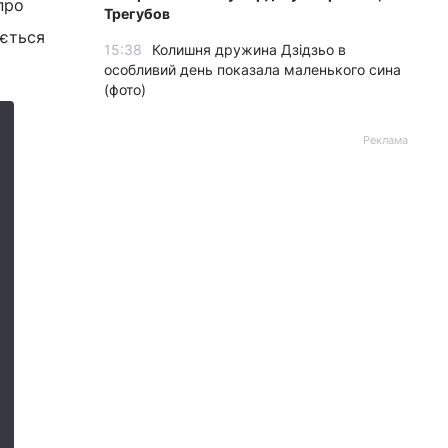
про
Трегубов
яється
15:38
Колишня дружина Дзідзьо в
особливий день показала маленького сина
(фото)
Реклама