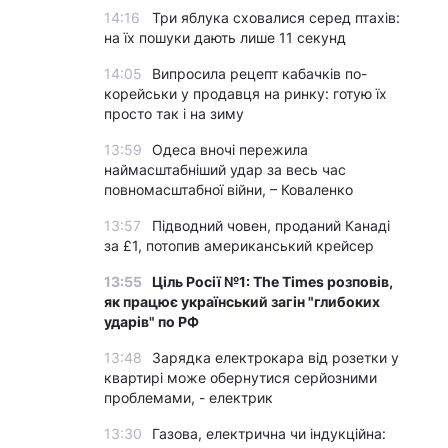
14:16
Три яблука сховалися серед птахів:
на їх пошуки дають лише 11 секунд
14:05
Випросила рецепт кабачків по-
корейськи у продавця на ринку: готую їх
просто так і на зиму
13:59
Одеса вночі пережила
наймасштабніший удар за весь час
повномасштабної війни, – Коваленко
13:57
Підводний човен, проданий Канаді
за £1, потопив американський крейсер
13:55
Ціль Росії №1: The Times розповів,
як працює український загін "глибоких
ударів" по РФ
13:48
Зарядка електрокара від розетки у
квартирі може обернутися серйозними
проблемами, - електрик
13:30
Газова, електрична чи індукційна: