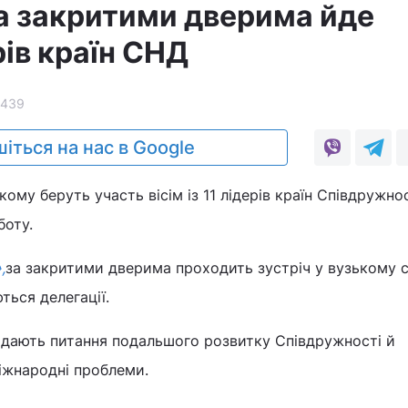
а закритими дверима йде
рів країн СНД
2439
іться на нас в Google
ому беруть участь вісім із 11 лідерів країн Співдружнос
боту.
,
за закритими дверима проходить зустріч у вузькому с
ться делегації.
дають питання подальшого розвитку Співдружності й
іжнародні проблеми.