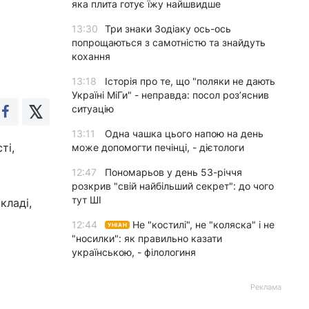
яка плита готує їжу найшвидше
13:30
Три знаки Зодіаку ось-ось
попрощаються з самотністю та знайдуть
кохання
13:18
Історія про те, що "поляки не дають
Україні МіГи" - неправда: посол роз’яснив
ситуацію
13:11
Одна чашка цього напою на день
ті,
може допомогти печінці, - дієтологи
12:47
Пономарьов у день 53-річчя
розкрив "свій найбільший секрет": до чого
тут ШІ
кладі,
12:44
Не "костилі", не "коляска" і не
УНІАН
"носилки": як правильно казати
українською, - філологиня
Реклама