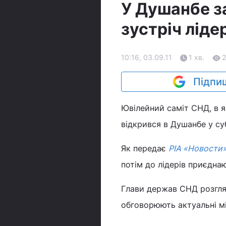
У Душанбе з
зустріч ліде
10:16, 03.09.11
1 хв.
Підпиш
Ювілейний саміт СНД, в як
відкрився в Душанбе у су
Як передає
РІА «Новости»
потім до лідерів приєднаю
Глави держав СНД розгля
обговорюють актуальні м