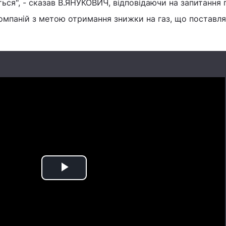
ться", - сказав В.ЯНУКОВИЧ, відповідаючи на запитання 
омпаній з метою отримання знижки на газ, що поставл
Play
Video