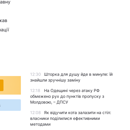
жавну
жав
ації
12:30
Шторка для душу йде в минуле: їй
знайшли зручнішу заміну
12:18
На Одещині через атаку РФ
обмежено рух до пунктів пропуску з
Молдовою, – ДПСУ
s
12:08
Як відучити кота залазити на стіл:
власники поділилися ефективними
методами