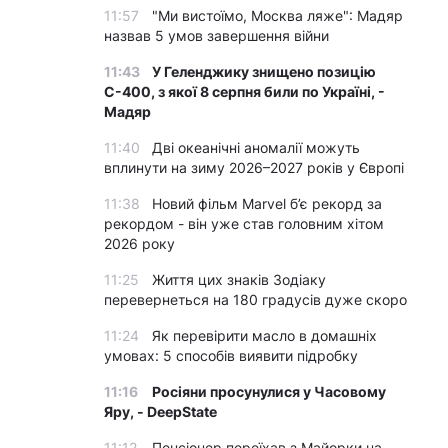
11:57
"Ми вистоїмо, Москва ляже": Мадяр
назвав 5 умов завершення війни
11:43
У Геленджику знищено позицію
С-400, з якої 8 серпня били по Україні, -
Мадяр
11:40
Дві океанічні аномалії можуть
вплинути на зиму 2026–2027 років у Європі
11:38
Новий фільм Marvel б’є рекорд за
рекордом - він уже став головним хітом
2026 року
11:25
Життя цих знаків Зодіаку
перевернеться на 180 градусів дуже скоро
11:24
Як перевірити масло в домашніх
умовах: 5 способів виявити підробку
11:16
Росіяни просунулися у Часовому
Яру, - DeepState
11:12
Пенсіонер переїхав з Майорки на