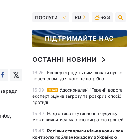
RU
+23
ПОСЛУГИ
ПІДТРИМАЙТЕ НАС
ОСТАННІ НОВИНИ
16:26
Експерти радять вимірювати пульс
перед сном: для чого це потрібно
16:09
Удосконалені "Герані" ворога:
 заради
УНІАН
експерт оцінив загрозу та розкрив спосіб
протидії
15:49
Надто товсте утеплення будинку
анбе,
може виявитися марною витратою грошей
15:45
Росіяни створили кілька нових зон
контролю поблизу кордону з Україною, -