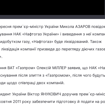
вересня прем`єр-міністр України Микола АЗАРОВ повідо
вання НАК «Нафтогаз України» і виведення з неї компан
идобутком газу, «Нафтогаз» буде ліквідований. Також
ліквідація компанії призведе до перегляду діючих газо
».
іння ВАТ «Газпром» Олексій МІЛЛЕР заявив, що НАК «Н
снування після злиття з «Газпромом», після чого будут
годи щодо співпраці двох компаній.
езидент України Віктор ЯНУКОВИЧ доручив прем`єр-міні
овтня 2011 року забезпечити підготовку й подати на р