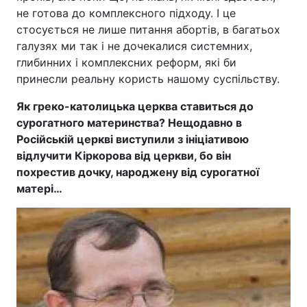
не готова до комплексного підходу. І це
стосується не лише питання абортів, в багатьох
галузях ми так і не дочекалися системних,
глибинних і комплексних реформ, які би
принесли реальну користь нашому суспільству.
Як греко-католицька церква ставиться до
сурогатного материнства? Нещодавно в
Російській церкві виступили з ініціативою
відлучити Кіркорова від церкви, бо він
похрестив дочку, народжену від сурогатної
матері…