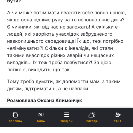
бути?
А чи може потім мати вважати себе повноцінною,
якщо вона підніме руку на те неповноцінне дитя?
Є чинники, які від нас не залежать! А скільки є
людей, які хворіють унаслідок забрудненого
навколишнього середовища! Їх що, теж потрібно
«елімінувати»?! Скільки є інвалідів, які стали
такими внаслідок різних аварій чи нещасних
випадків… Їх теж треба позбутися?! За цією
логікою, виходить, що так.
Тому треба думати, як допомогти мамі з таким
дитям, підтримати її, а не навпаки.
Розмовляла Оксана Климончук
RU
УНІАН в Google News
МОВА
ГОЛОВНА
РОЗДІЛИ
ПОГОДА
ЛАЙТ