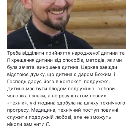
Треба відділити прийняття народженої дитини та
її хрещення дитини від способів, методів, якими
була зачата, виношена дитина. Церква завжди
відстоює думку, що дитина є даром Божим, і
Господь дарує його в контексті подружжя.
Дитина має бути плодом подружньої любови
чоловіка і жінки, а не результатом певних
«технік», які людина здобула на шляху технічного
прогресу. Медицина, технічний поступ повинні
служити подружній любові, але не зможуть
ніколи замінити її.