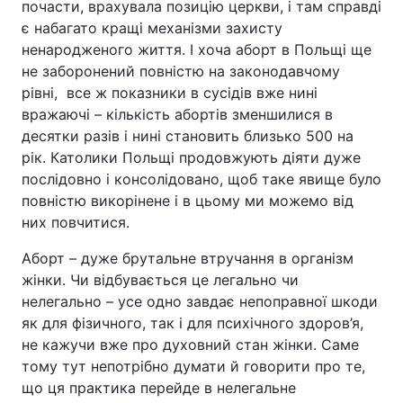
почасти, врахувала позицію церкви, і там справді
є набагато кращі механізми захисту
ненародженого життя. І хоча аборт в Польщі ще
не заборонений повністю на законодавчому
рівні, все ж показники в сусідів вже нині
вражаючі – кількість абортів зменшилися в
десятки разів і нині становить близько 500 на
рік. Католики Польщі продовжують діяти дуже
послідовно і консолідовано, щоб таке явище було
повністю викорінене і в цьому ми можемо від
них повчитися.
Аборт – дуже брутальне втручання в організм
жінки. Чи відбувається це легально чи
нелегально – усе одно завдає непоправної шкоди
як для фізичного, так і для психічного здоров’я,
не кажучи вже про духовний стан жінки. Саме
тому тут непотрібно думати й говорити про те,
що ця практика перейде в нелегальне