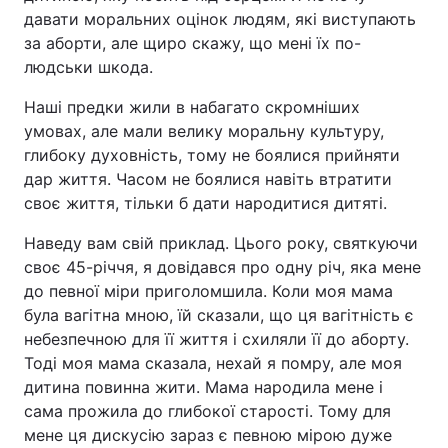
давати моральних оцінок людям, які виступають
за аборти, але щиро скажу, що мені їх по-
людськи шкода.
Наші предки жили в набагато скромніших
умовах, але мали велику моральну культуру,
глибоку духовність, тому не боялися прийняти
дар життя. Часом не боялися навіть втратити
своє життя, тільки б дати народитися дитяті.
Наведу вам свій приклад. Цього року, святкуючи
своє 45-річчя, я довідався про одну річ, яка мене
до певної міри приголомшила. Коли моя мама
була вагітна мною, їй сказали, що ця вагітність є
небезпечною для її життя і схиляли її до аборту.
Тоді моя мама сказала, нехай я помру, але моя
дитина повинна жити. Мама народила мене і
сама прожила до глибокої старості. Тому для
мене ця дискусію зараз є певною мірою дуже