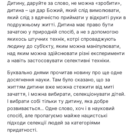
Дитину, даруйте за слово, не можна «зробити»,
дитина – це дар Божий, який слід вимолювати,
який слід з вдячністю приймати у відкриті руки в
подружньому житті. Дитина має право бути
зачатою у природній спосіб, а не з допомогою
якихось штучних технік, котрі спроваджують
людину до суб’єкту, яким можна маніпулювати,
над яким можна здійснювати різні експерименти
а навіть застосовувати селективні техніки.
Буквально днями прочитав новину про ще одне
досягнення науки. Там було сказано, що за
життям дитини вже можна стежити від миті
зачаття, і можна вибирати, селекціонувати дітей.
І вибрати собі тільки ту дитину, яка добре
розвивається... Одне слово, хоч і в науковий
спосіб, але пропагуємо майже нацистські
підходи селекції людей за категоріями
придатності.