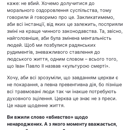
каже: не вбий. Хочемо долучитися до
морального оздоровлення суспільства, тому
говорили й говоримо про це. Закликатимемо,
аби всі інстанції, від яких це залежить, посприяли
зміні на краще чинного законодавства. Та, звісно,
найголовніше, аби була змінена ментальність
людей. Щоб ми позбулися радянських
рудиментів, зневажливого ставлення до
людського життя, одним словом – всього того,
що Іван Павло ІІ назвав «культурою смерті».
Хочу, аби всі зрозуміли, що завданням церкви є
не покарання, а певна превентивна дія, бо пізніше
всі травмовані люди так чи інакше потребують
духовного зцілення. Церква це знає не з преси.
Це наше щоденне життя.
Ви вжили слово «вбивство» щодо
ненароджених. А з якого моменту вважається,