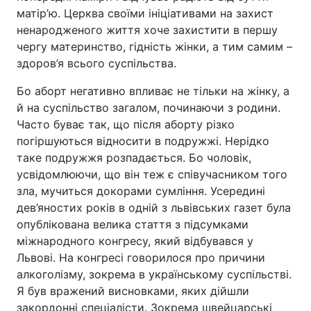
матір’ю. Церква своїми ініціативами на захист
ненародженого життя хоче захистити в першу
чергу материнство, гідність жінки, а тим самим –
здоров’я всього суспільства.
Бо аборт негативно впливає не тільки на жінку, а
й на суспільство загалом, починаючи з родини.
Часто буває так, що після аборту різко
погіршуються відносити в подружжі. Нерідко
таке подружжя розпадається. Бо чоловік,
усвідомлюючи, що він теж є співучасником того
зла, мучиться докорами сумління. Усередині
дев’яностих років в одній з львівських газет була
опублікована велика стаття з підсумками
міжнародного конгресу, який відбувався у
Львові. На конгресі говорилося про причини
алкоголізму, зокрема в українському суспільстві.
Я був вражений висновками, яких дійшли
закордонні спеціалісти. Зокрема швейцарські