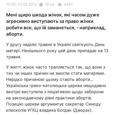
10:00, 12.05.2012
18 хв.
4481
Мені щиро шкода жінок, які часом дуже
агресивно виступають за право жінки
робити все, що їй заманеться, - наприклад,
аборти.
У другу неділю травня в Україні святкують День
матері. Нинішнього року цей день припадає на 13
травня.
У житті жінок часто трапляється так, що вони з
тих чи інших причин не змогли стати матерями.
Нерідко причиною цьому стають аборти...
Українська греко-католицька церква нещодавно
вкотре виступила з ініціативою щодо заборони
на законодавчому рівні практики абортів.
Позицію церкви аргументує секретар Синоду
єпископів УГКЦ владика Богдан (Дзюрах).