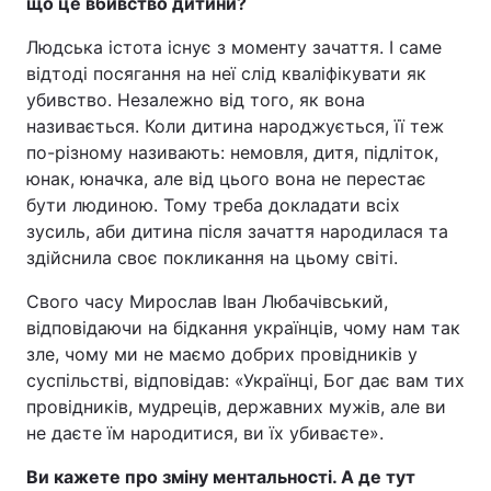
що це вбивство дитини?
Людська істота існує з моменту зачаття. І саме
відтоді посягання на неї слід кваліфікувати як
убивство. Незалежно від того, як вона
називається. Коли дитина народжується, її теж
по-різному називають: немовля, дитя, підліток,
юнак, юначка, але від цього вона не перестає
бути людиною. Тому треба докладати всіх
зусиль, аби дитина після зачаття народилася та
здійснила своє покликання на цьому світі.
Свого часу Мирослав Іван Любачівський,
відповідаючи на бідкання українців, чому нам так
зле, чому ми не маємо добрих провідників у
суспільстві, відповідав: «Українці, Бог дає вам тих
провідників, мудреців, державних мужів, але ви
не даєте їм народитися, ви їх убиваєте».
Ви кажете про зміну ментальності. А де тут