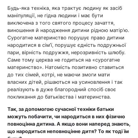
Будь-яка техніка, яка трактує людину як засіб
маніпуляції, не гідна людини і має бути
виключена з того святого процесу зачаття,
виношення й народження дитини рідною матір’ю.
Сурогатне материнство порушує право дитини
народитися в сім’ї, порушує єдність подружньої
пари, вірність подружжя, нерозривність шлюбу.
Саме тому церква не годиться на «сурогатне
материнство». Натомість позитивно ставиться
до тих сімей, котрі, не маючи змоги мати
власних дітей, рішаються на усиновлення і так
реалізують в дуже благородний спосіб своє
покликання до батьківства і материнства.
Так, за допомогою сучасної техніки батьки
можуть побачити, чи народиться в них фізично
повноцінна дитина. А якщо вони наперед знають,
що народиться неповноцінне дитя? То як тоді їм