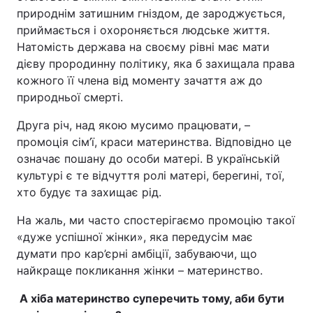
природнім затишним гніздом, де зароджується,
приймається і охороняється людське життя.
Натомість держава на своєму рівні має мати
дієву прородинну політику, яка б захищала права
кожного її члена від моменту зачаття аж до
природньої смерті.
Друга річ, над якою мусимо працювати, –
промоція сім’ї, краси материнства. Відповідно це
означає пошану до особи матері. В українській
культурі є те відчуття ролі матері, берегині, тої,
хто будує та захищає рід.
На жаль, ми часто спостерігаємо промоцію такої
«дуже успішної жінки», яка передусім має
думати про кар’єрні амбіції, забуваючи, що
найкраще покликання жінки – материнство.
А хіба материнство суперечить тому, аби бути