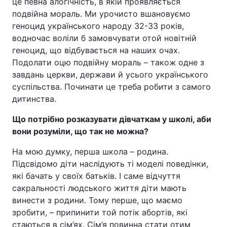
це певна алогічність, в якій проявляється
подвійна мораль. Ми урочисто вшановуємо
геноцид українського народу 32-33 років,
водночас воліли б замовчувати отой новітній
геноцид, що відбувається на наших очах.
Подолати оцю подвійну мораль – також одне з
завдань церкви, держави й усього українського
суспільства. Починати це треба робити з самого
дитинства.
Що потрібно розказувати дівчаткам у школі, аби
вони розуміли, що так не можна?
На мою думку, перша школа – родина.
Підсвідомо діти наслідують ті моделі поведінки,
які бачать у своїх батьків. І саме відчуття
сакральності людського життя діти мають
винести з родини. Тому перше, що маємо
зробити, – припинити той потік абортів, які
стаються в сім’ях. Сім’я повинна стати отим