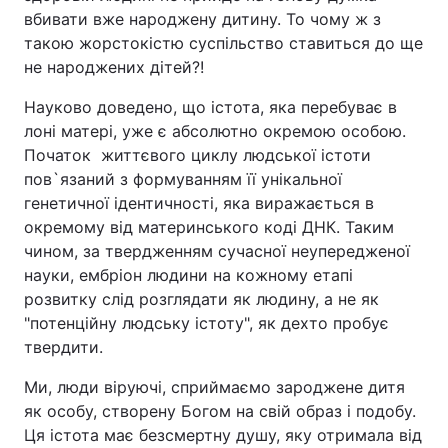
вбивати вже народжену дитину. То чому ж з
такою жорстокістю суспільство ставиться до ще
не народжених дітей?!
Науково доведено, що істота, яка перебуває в
лоні матері, уже є абсолютно окремою особою.
Початок життєвого циклу людської істоти
пов`язаний з формуванням її унікальної
генетичної ідентичності, яка виражається в
окремому від материнського коді ДНК. Таким
чином, за твердженням сучасної неупередженої
науки, ембріон людини на кожному етапі
розвитку слід розглядати як людину, а не як
"потенційну людську істоту", як дехто пробує
твердити.
Ми, люди віруючі, сприймаємо зароджене дитя
як особу, створену Богом на свій образ і подобу.
Ця істота має безсмертну душу, яку отримала від