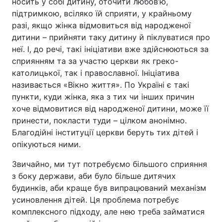
носить у собі дитину, оточити любов’ю,
підтримкою, всіляко їй сприяти, у крайньому
разі, якщо жінка відмовиться від народженої
дитини – прийняти таку дитину й піклуватися про
неї. І, до речі, такі ініціативи вже здійснюються за
сприянням та за участю церкви як греко-
католицької, так і православної. Ініціатива
називається «Вікно життя». По Україні є такі
пункти, куди жінка, яка з тих чи інших причин
хоче відмовитися від народженої дитини, може її
принести, покласти туди – цілком анонімно.
Благодійні інституції церкви беруть тих дітей і
опікуються ними.
Звичайно, ми тут потребуємо більшого сприяння
з боку держави, аби було більше дитячих
будинків, аби краще був випрацюваний механізм
усиновлення дітей. Ця проблема потребує
комплексного підходу, але нею треба займатися