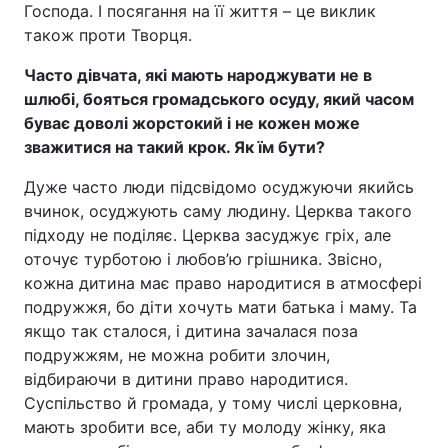
Господа. І посягання на її життя – це виклик
також проти Творця.
Часто дівчата, які мають народжувати не в
шлюбі, бояться громадського осуду, який часом
буває доволі жорстокий і не кожен може
зважитися на такий крок. Як їм бути?
Дуже часто люди підсвідомо осуджуючи якийсь
вчинок, осуджують саму людину. Церква такого
підходу не поділяє. Церква засуджує гріх, але
оточує турботою і любов’ю грішника. Звісно,
кожна дитина має право народитися в атмосфері
подружжя, бо діти хочуть мати батька і маму. Та
якщо так сталося, і дитина зачалася поза
подружжям, не можна робити злочин,
відбираючи в дитини право народитися.
Суспільство й громада, у тому числі церковна,
мають зробити все, аби ту молоду жінку, яка