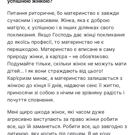
успішною жінкою?
Питання риторичне, бо материнство є завжди
сучасним і красивим. Жінка, яка є доброю
матір’ю, є успішною і в інших ділянках свого
покликання. Якщо Господь дає жінці покликання
до якоїсь професії, то материнство не є
перешкодою. Материнство є вписане в саму
природу жінки, а кар’єра – не обов’язково.
Подумайте тільки, скільки жінок не можуть мати
дітей… І як вони страждають від цього!
Кар’єризм минає, а материнство залишається з
жінкою до кінця її днів, надаючи сенс її життю,
приносячи зі собою з нічим не зрівняну радість і
почуття сповнення.
Мені щиро шкода жінок, які часом дуже
агресивно виступають за право жінки робити
все, що їй заманеться. Робити все, що завгодно з
дитиною, яку носить під серцем. Я не хочу