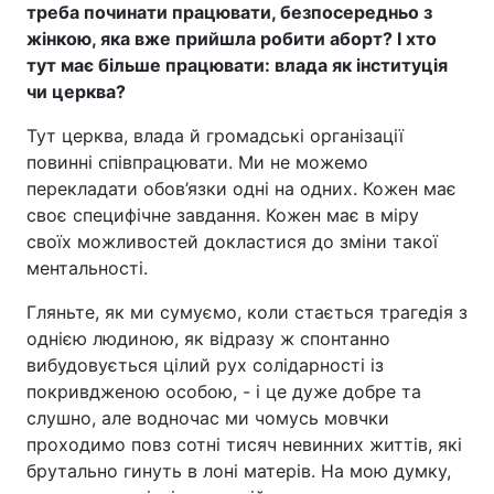
треба починати працювати, безпосередньо з
жінкою, яка вже прийшла робити аборт? І хто
тут має більше працювати: влада як інституція
чи церква?
Тут церква, влада й громадські організації
повинні співпрацювати. Ми не можемо
перекладати обов’язки одні на одних. Кожен має
своє специфічне завдання. Кожен має в міру
своїх можливостей докластися до зміни такої
ментальності.
Гляньте, як ми сумуємо, коли стається трагедія з
однією людиною, як відразу ж спонтанно
вибудовується цілий рух солідарності із
покривдженою особою, - і це дуже добре та
слушно, але водночас ми чомусь мовчки
проходимо повз сотні тисяч невинних життів, які
брутально гинуть в лоні матерів. На мою думку,