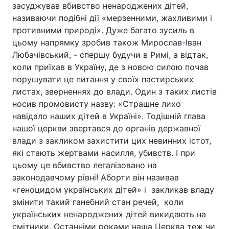
засуджував вбивство ненароджених дітей,
Тема оформлення
називаючи подібні дії «мерзенними, жахливими і
противними природі». Дуже багато зусиль в
цьому напрямку зробив також Мирослав-Іван
Любачівський, - спершу будучи в Римі, а відтак,
коли приїхав в Україну, де з новою силою почав
порушувати це питання у своїх пастирських
листах, зверненнях до влади. Один з таких листів
носив промовисту назву: «Страшне лихо
навідало наших дітей в Україні». Тодішній глава
нашої церкви звертався до органів державної
влади з закликом захистити цих невинних істот,
які стають жертвами насилля, убивств. І при
цьому це вбивство легалізовано на
законодавчому рівні! Аборти він називав
«геноцидом українських дітей» і закликав владу
змінити такий ганебний стан речей, коли
українських ненароджених дітей викидають на
смітники. Останніми роками наша Церква теж чи