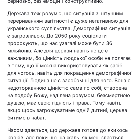
серйозно, без емоцій і конструктивно.
Держава теж розуміє, що ситуація зі штучним
перериванням вагітності є дуже негативною для
українського суспільства. Демографічна ситуація
є загрозливою. До 2050 року соціологи
пророкують, що нас узагалі може бути 36
мільйонів. Але для церкви навіть не це є
важливим, бо цінність людської особи не полягає
в тому, що її можна використовувати як засіб
для чогось, навіть для покращення демографічної
ситуації. Людина не є засобом ні для чого. Вона є
недоторканною цінністю сама по собі, створена
на подобу Божу, наділена розумом, безсмертною
душею, має свою гідність і права. Тому навіть
якщо щось загрожуватиме одній дитині, церква
битиме в набат.
Часом здається, що держава готова до якихось
кроків, але поки що, на жаль, як мені здається,