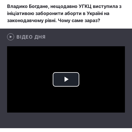
Владико Богдане, нещодавно УГКЦ виступила з
ініціативою заборонити аборти в Україні на
законодавчому рівні. Чому саме зараз?
Головна
Війна
ВІДЕО ДНЯ
Україна
Політика
Економіка
Світ
Спорт
Наука
Техно і зв'язок
Лайт
Play
Зброя
Інциденти
Video
Здоров'я
Туризм
Цікавинки
Погода
Екологія
Регіони