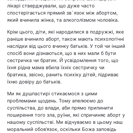
лікарі стверджували, що дуже часто
спостерігається прямий зв`язок між абортом,
який вчинила жінка, та алкоголізмом чоловіка.
Крім цього, діти, які народилися в подружжі, яке
раніше вчинило аборт, також мають психологічні
наслідки від цього вчинку батьків. У той чи інший
спосіб вони дізнаються, що в них мали б бути
сестричка чи братик. Й усвідомлення того, що
їхня рідна мама вбила їхніх сестричку чи
братика, звісно, ранить психіку дітей, підриває
їхню довіру до батьків.
Ми як душпастирі стикаємося з цими
проблемами щодень. Тому апелюємо до
суспільства, до влади, аби прямо припинити
поширення того зла, руїни, які спричиняє аборт у
нашому суспільстві. Ми відчуваємо в цьому наш
моральний обов’язок, оскільки Божа заповідь