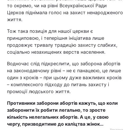
то окремо, чи на рівні Всеукраїнської Ради
Церков піднімала голос на захист ненародженого
життя.
Тож така позиція для нашої церкви є
принциповою, і теперішня ініціатива лише
продовжує тривалу традицію захисту слабких,
соціально незахищених верств населення.
Водночас слід підкреслити, що заборона абортів
на законодавчому рівні – не є панацеєю, це лише
один з кроків – при цьому дуже важливих кроків
– комплексного підходу до питань захисту і
промоції людського життя.
Противники заборони абортів кажуть, що коли
заборонити їх робити легально, то зросте
кількість нелегальних абортів. А це, у свою
чергу, призводитиме до каліцтва жінок…
Реклама