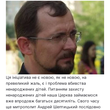
Лонгріди
Відео з Youtube
Статті
Інтерв'ю
Думки
Архів
Вакансії
Контакти
Послуги
Ця ініціатива не є новою, як не новою, на
превеликий жаль, є і проблема вбивства
ненароджених дітей. Питанням захисту
ненароджених дітей наша Церква займаємося
вже впродовж багатьох десятиліть. Свого часу
ще митрополит Андрей Шептицький послідовно