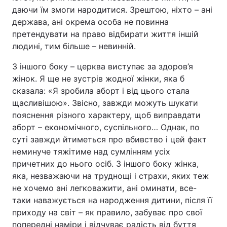
даючи їм змоги народитися. Зрештою, ніхто – ані
держава, ані окрема особа не повинна
претендувати на право відбирати життя іншій
людині, тим більше – невинній.
З іншого боку – церква виступає за здоров’я
жінок. Я ще не зустрів жодної жінки, яка б
сказала: «Я зробила аборт і від цього стала
щасливішою». Звісно, завжди можуть шукати
пояснення різного характеру, щоб виправдати
аборт – економічного, суспільного… Однак, по
суті завжди йтиметься про вбивство і цей факт
неминуче тяжітиме над сумлінням усіх
причетних до нього осіб. З іншого боку жінка,
яка, незважаючи на труднощі і страхи, яких теж
не хочемо ані легковажити, ані оминати, все-
таки наважується на народження дитини, після її
приходу на світ – як правило, забуває про свої
попередні наміри і відчуває радість від буття