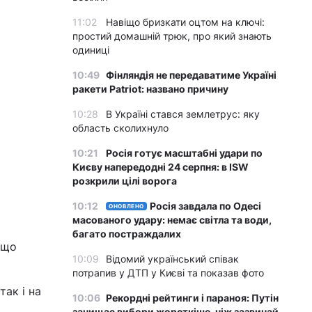
11:02
Навіщо бризкати оцтом на ключі:
простий домашній трюк, про який знають
одиниці
10:49
Фінляндія не передаватиме Україні
ракети Patriot: названо причину
10:28
В Україні стався землетрус: яку
область сколихнуло
10:21
Росія готує масштабні удари по
Києву напередодні 24 серпня: в ISW
розкрили цілі ворога
10:12
Росія завдала по Одесі
ОНОВЛЕНО
масованого удару: немає світла та води,
багато постраждалих
 що
10:09
Відомий український співак
потрапив у ДТП у Києві та показав фото
так і на
10:06
Рекордні рейтинги і параноя: Путін
зачищає вибори жорсткіше, ніж зазвичай,