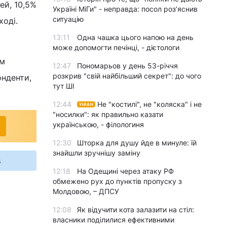
ей, 10,5%
Україні МіГи" - неправда: посол роз’яснив
ситуацію
ході.
13:11
Одна чашка цього напою на день
може допомогти печінці, - дієтологи
ом
12:47
Пономарьов у день 53-річчя
розкрив "свій найбільший секрет": до чого
онденти,
тут ШІ
12:44
Не "костилі", не "коляска" і не
УНІАН
"носилки": як правильно казати
українською, - філологиня
12:30
Шторка для душу йде в минуле: їй
знайшли зручнішу заміну
s
12:18
На Одещині через атаку РФ
обмежено рух до пунктів пропуску з
Молдовою, – ДПСУ
12:08
Як відучити кота залазити на стіл:
власники поділилися ефективними