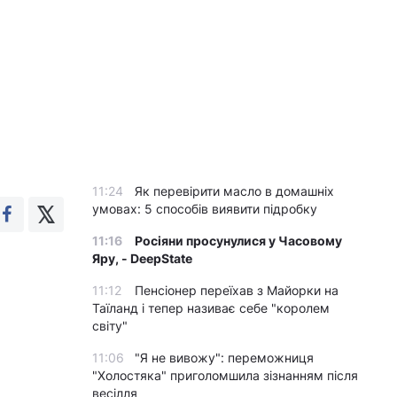
11:24
Як перевірити масло в домашніх
умовах: 5 способів виявити підробку
11:16
Росіяни просунулися у Часовому
Яру, - DeepState
11:12
Пенсіонер переїхав з Майорки на
Таїланд і тепер називає себе "королем
світу"
11:06
"Я не вивожу": переможниця
"Холостяка" приголомшила зізнанням після
весілля