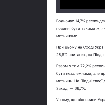
Водночас 14,7% респонден
повинні бути такими ж, я
митницями.
При цьому на Сході Украї
25,8% опитаних, на Півдні 
Разом з тим 72,2% респон
бути незалежними, але др
митниць. На Півдні такої
Заході — 66,7%.
У тому, що відносини Укр