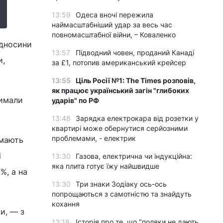
13:59
Одеса вночі пережила
наймасштабніший удар за весь час
повномасштабної війни, – Коваленко
ідносини
13:57
Підводний човен, проданий Канаді
и,
за £1, потопив американський крейсер
13:55
Ціль Росії №1: The Times розповів,
як працює український загін "глибоких
римали
ударів" по РФ
13:48
Зарядка електрокара від розетки у
квартирі може обернутися серйозними
проблемами, - електрик
 мають
і
13:30
Газова, електрична чи індукційна:
яка плита готує їжу найшвидше
%, а на
13:30
Три знаки Зодіаку ось-ось
попрощаються з самотністю та знайдуть
кохання
и, — з
13:18
Історія про те, що "поляки не дають