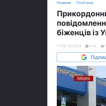
›
Новини
Політика
Прикордонн
повідомлення
біженців із 
17:43, 03.03.14
2 хв.
Підпиш