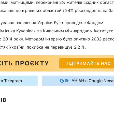
ами, митницями, переконані 2% жителів східних област
шканців центральних областей і 24% респондентів на За
тування населення України було проведене Фондом
 ім.Ілька Кучеріва» та Київським міжнародним інститут
ого 2014 року. Методом інтерв’ю було опитано 2032 респ
тях України, похибка не перевищує 2,2 %.
ІТЬ ПРОЄКТУ
ПІДТРИМАЙТЕ НАС
 в Telegram
УНІАН в Google New
ІВ