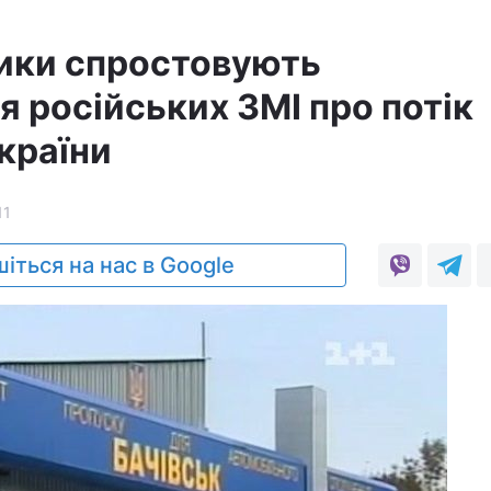
ики спростовують
 російських ЗМІ про потік
України
11
іться на нас в Google