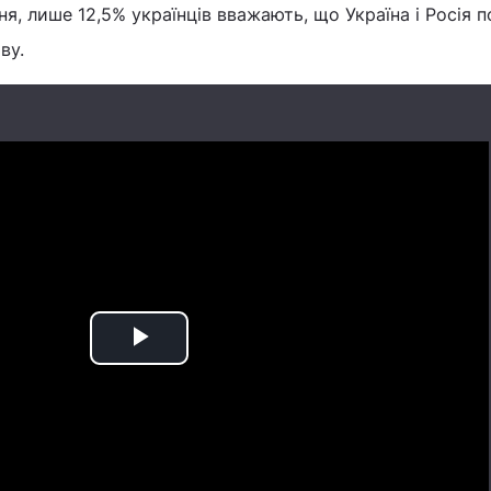
я, лише 12,5% українців вважають, що Україна і Росія п
ву.
Play
Video