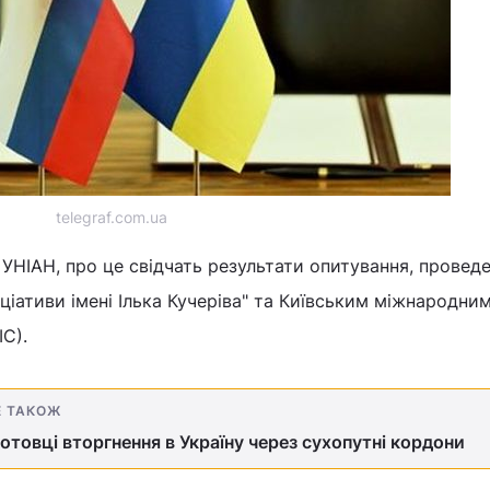
telegraf.com.ua
УНІАН, про це свідчать результати опитування, провед
ціативи імені Ілька Кучеріва" та Київським міжнародни
ІС).
Е ТАКОЖ
готовці вторгнення в Україну через сухопутні кордони