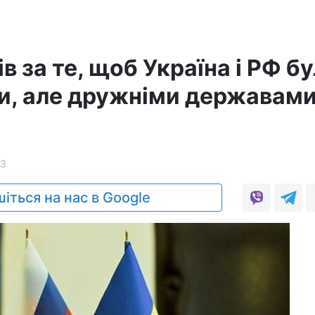
в за те, щоб Україна і РФ б
, але дружніми державами
13
іться на нас в Google