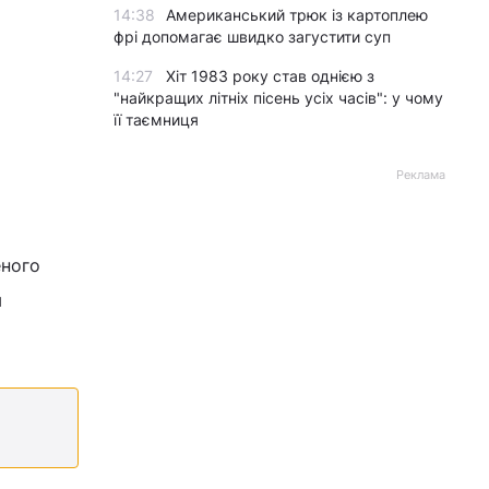
14:38
Американський трюк із картоплею
фрі допомагає швидко загустити суп
14:27
Хіт 1983 року став однією з
"найкращих літніх пісень усіх часів": у чому
її таємниця
Реклама
еного
м