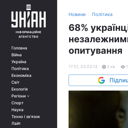
›
Новини
Політика
68% українці
ІНФОРМАЦІЙНЕ
незалежними
АГЕНТСТВО
опитування
Головна
Війна
Україна
17:51, 03.03.14
2 хв.
Політика
Економіка
Підпиш
Світ
Екологія
Регіони
Спорт
Наука
Техно і зв'язок
Лайт