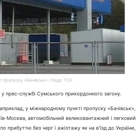
т пропуску «Бачівськ» / Кадр ТСН
 у прес-службі Сумського прикордонного загону.
наприклад, у міжнародному пункті пропуску «Бачівськ»,
иїв-Москва, автомобільний великовантажний і легковий
 прибуттю без черг і ажіотажу як на в'їзд до України, 