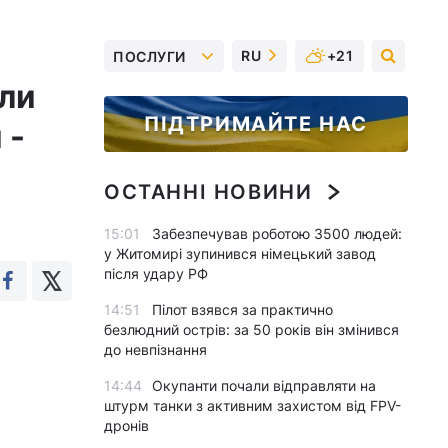
RU
+21
ПОСЛУГИ
ули
ПІДТРИМАЙТЕ НАС
 -
ОСТАННІ НОВИНИ
15:01
Забезпечував роботою 3500 людей:
у Житомирі зупинився німецький завод
після удару РФ
14:51
Пілот взявся за практично
безлюдний острів: за 50 років він змінився
до невпізнання
14:44
Окупанти почали відправляти на
штурм танки з активним захистом від FPV-
дронів