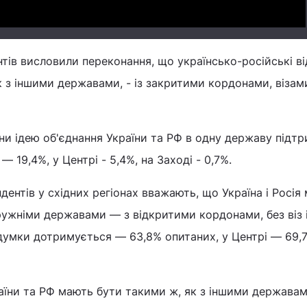
тів висловили переконання, що українсько-російські в
к з іншими державами, - із закритими кордонами, візам
ни ідею об'єднання України та РФ в одну державу підт
— 19,4%, у Центрі - 5,4%, на Заході - 0,7%.
дентів у східних регіонах вважають, що Україна і Росія
ужніми державами — з відкритими кордонами, без віз 
 думки дотримується — 63,8% опитаних, у Центрі — 69,7
аїни та РФ мають бути такими ж, як з іншими державам