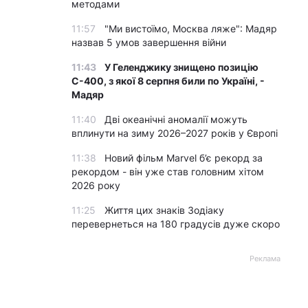
методами
11:57
"Ми вистоїмо, Москва ляже": Мадяр
назвав 5 умов завершення війни
11:43
У Геленджику знищено позицію
С-400, з якої 8 серпня били по Україні, -
Мадяр
11:40
Дві океанічні аномалії можуть
вплинути на зиму 2026–2027 років у Європі
11:38
Новий фільм Marvel б’є рекорд за
рекордом - він уже став головним хітом
2026 року
11:25
Життя цих знаків Зодіаку
перевернеться на 180 градусів дуже скоро
Реклама