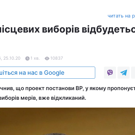
читать на 
ісцевих виборів відбудетьс
6, 25.10.20
1 хв.
10837
іться на нас в Google
чнив, що проект постанови ВР, у якому пропонує
виборів мерів, вже відкликаний.