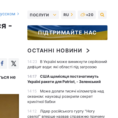
русском
RU
+20
ПОСЛУГИ
я -
ПІДТРИМАЙТЕ НАС
ОСТАННІ НОВИНИ
14:23
В Україні може виникнути серйозний
дефіцит води: які області під загрозою
14:17
США щомісяця постачатимуть
ться не
Україні ракети для Patriot, - Зеленський
14:15
Може долати тисячі кілометрів над
океаном: науковці розкрили секрет
крихітної бабки
14:12
Лідер російського гурту "Ногу
свело!" вперше назвав справжню причину