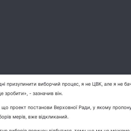
дні призупинити виборчий процес, я не ЦВК, але я не бач
е зробити», - зазначив він.
 що проект постанови Верховної Ради, у якому пропон
орів мерів, вже відкликаний.
 тур виборів повинен відбутися, тому що ми не можемо