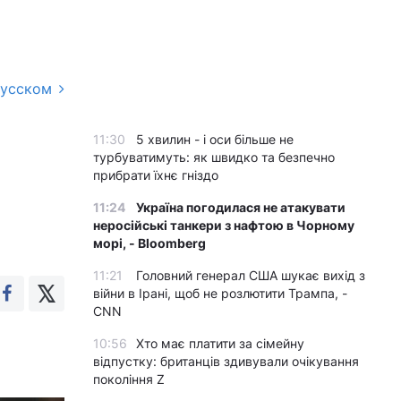
русском
11:30
5 хвилин - і оси більше не
турбуватимуть: як швидко та безпечно
прибрати їхнє гніздо
11:24
Україна погодилася не атакувати
неросійські танкери з нафтою в Чорному
морі, - Bloomberg
11:21
Головний генерал США шукає вихід з
війни в Ірані, щоб не розлютити Трампа, -
CNN
10:56
Хто має платити за сімейну
відпустку: британців здивували очікування
покоління Z