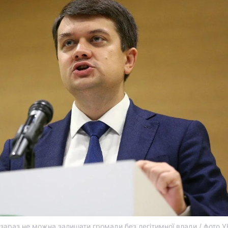
зараз не можна залишати громади без легітимної влади / фото У