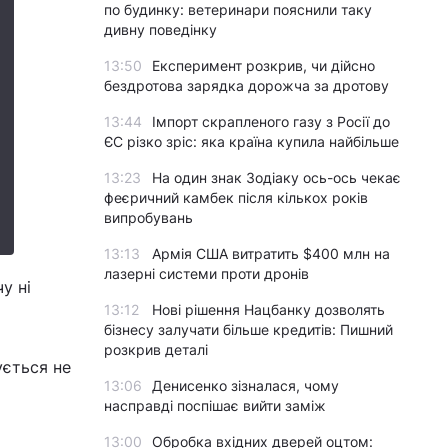
по будинку: ветеринари пояснили таку
дивну поведінку
13:50
Експеримент розкрив, чи дійсно
бездротова зарядка дорожча за дротову
13:44
Імпорт скрапленого газу з Росії до
ЄС різко зріс: яка країна купила найбільше
13:23
На один знак Зодіаку ось-ось чекає
феєричний камбек після кількох років
випробувань
13:13
Армія США витратить $400 млн на
лазерні системи проти дронів
у ні
13:12
Нові рішення Нацбанку дозволять
бізнесу залучати більше кредитів: Пишний
розкрив деталі
ується не
13:06
Денисенко зізналася, чому
насправді поспішає вийти заміж
13:00
Обробка вхідних дверей оцтом: