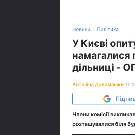
›
Новини
Політика
У Києві опит
намагалися 
дільниці - 
Антоніна Доломанжи
11:2
Підпиш
Члени комісії викликал
розташувалися біля буд