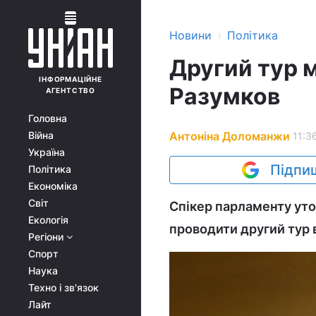
›
Новини
Політика
Другий тур м
ІНФОРМАЦІЙНЕ
Разумков
АГЕНТСТВО
Головна
Антоніна Доломанжи
Війна
11:3
Україна
Підпиш
Політика
Економіка
Світ
Спікер парламенту уто
Екологія
проводити другий тур 
Регіони
Спорт
Наука
Техно і зв'язок
Лайт