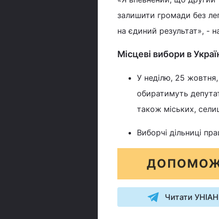
залишити громади без лег
на єдиний результат», - 
Місцеві вибори в Украї
У неділю, 25 жовтня
обиратимуть депутат
також міських, селищ
Виборчі дільниці пр
ДОПОМОЖ
Читати УНІАН