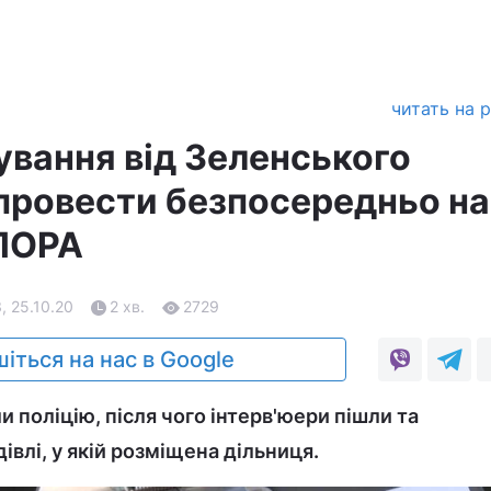
читать на 
ування від Зеленського
провести безпосередньо на
ОПОРА
3, 25.10.20
2 хв.
2729
іться на нас в Google
и поліцію, після чого інтерв'юери пішли та
івлі, у якій розміщена дільниця.