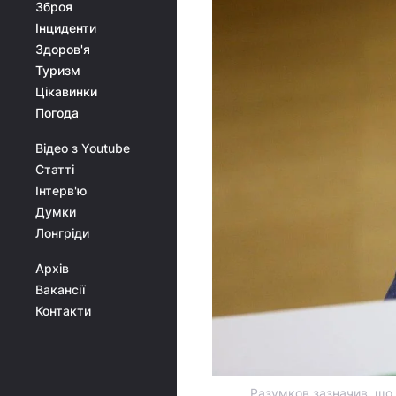
Зброя
Інциденти
Здоров'я
Туризм
Цікавинки
Погода
Відео з Youtube
Статті
Інтерв'ю
Думки
Лонгріди
Архів
Вакансії
Контакти
Разумков зазначив, що 