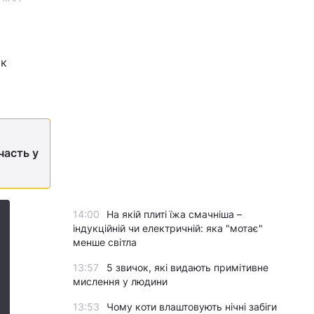
як
часть у
14:00
На якій плиті їжа смачніша –
індукційній чи електричній: яка "мотає"
менше світла
13:57
5 звичок, які видають примітивне
мислення у людини
13:53
Чому коти влаштовують нічні забіги