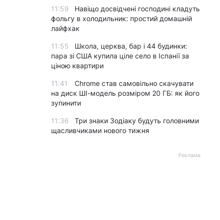
11:59
Навіщо досвідчені господині кладуть
фольгу в холодильник: простий домашній
лайфхак
11:55
Школа, церква, бар і 44 будинки:
пара зі США купила ціле село в Іспанії за
ціною квартири
11:41
Chrome став самовільно скачувати
на диск ШІ-модель розміром 20 ГБ: як його
зупинити
11:36
Три знаки Зодіаку будуть головними
щасливчиками нового тижня
Реклама