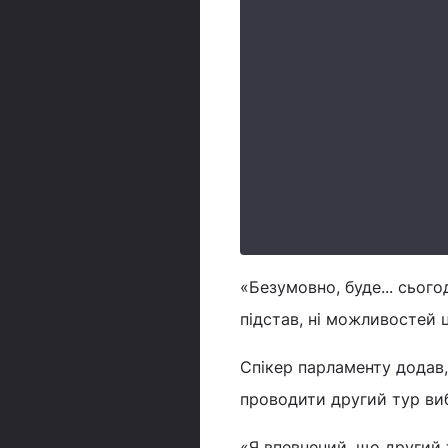
«Безумовно, буде... сього
підстав, ні можливостей ц
Спікер парламенту додав,
проводити другий тур виб
«Я впевнений, що другий