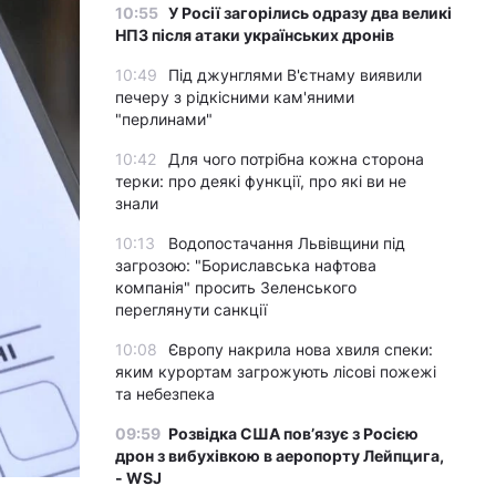
10:55
У Росії загорілись одразу два великі
НПЗ після атаки українських дронів
10:49
Під джунглями В'єтнаму виявили
печеру з рідкісними кам'яними
"перлинами"
10:42
Для чого потрібна кожна сторона
терки: про деякі функції, про які ви не
знали
10:13
Водопостачання Львівщини під
загрозою: "Бориславська нафтова
компанія" просить Зеленського
переглянути санкції
10:08
Європу накрила нова хвиля спеки:
яким курортам загрожують лісові пожежі
та небезпека
09:59
Розвідка США пов’язує з Росією
дрон з вибухівкою в аеропорту Лейпцига,
- WSJ