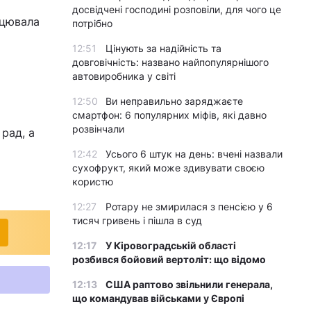
досвідчені господині розповіли, для чого це
ацювала
потрібно
12:51
Цінують за надійність та
довговічність: названо найпопулярнішого
автовиробника у світі
12:50
Ви неправильно заряджаєте
смартфон: 6 популярних міфів, які давно
розвінчали
рад, а
12:42
Усього 6 штук на день: вчені назвали
сухофрукт, який може здивувати своєю
користю
12:27
Ротару не змирилася з пенсією у 6
тисяч гривень і пішла в суд
12:17
У Кіровоградській області
розбився бойовий вертоліт: що відомо
12:13
США раптово звільнили генерала,
що командував військами у Європі