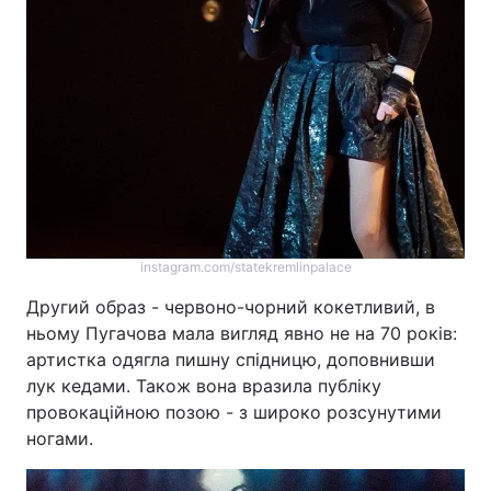
instagram.com/statekremlinpalace
Другий образ - червоно-чорний кокетливий, в
ньому Пугачова мала вигляд явно не на 70 років:
артистка одягла пишну спідницю, доповнивши
лук кедами. Також вона вразила публіку
провокаційною позою - з широко розсунутими
ногами.