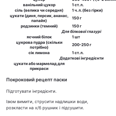
ванільний цукор
1 ст. л.
Лонгріди
сіль (велика чи середня)
1 ч. л. (без гірки)
цукати (диня, персик, ананас,
150 г
папайя)
Відео з Youtube
Статті
родзинки (темний)
150 г
Для білкової глазурі
Інтерв'ю
Думки
яєчний білок
1 шт
цукрова пудра (скільки
200-250 г
Архів
потрібно)
Вакансії
сік лимона
1 ст. л.
Додаткові інгредієнти
Контакти
цукати або мармелад для
прикраси
Послуги
Покроковий рецепт паски
Підготувати інгредієнти.
Ізюм вимити, струсити надлишки води,
розкласти на х/б рушник і підсушити.