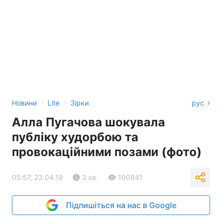
›
›
Новини
Lite
Зірки
рус
Алла Пугачова шокувала
публіку худорбою та
провокаційними позами (фото)
05:57, 23.04.19
3 хв.
100841
Підпишіться на нас в Google