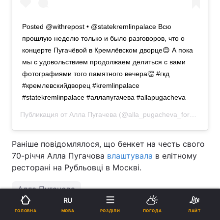
Posted @withrepost • @statekremlinpalace Всю
прошлую неделю только и было разговоров, что о
концерте Пугачёвой в Кремлёвском дворце😊 А пока
мы с удовольствием продолжаем делиться с вами
фотографиями того памятного вечера👏 #гкд
#кремлевскийдворец #kremlinpalace
#statekremlinpalace #аллапугачева #allapugacheva
Публикация от
Алла Пугачева
(@alla_pugacheva_forum)
22 А
Раніше повідомлялося, що бенкет на честь свого
70-річчя Алла Пугачова
влаштувала
в елітному
ресторані на Рубльовці в Москві.
Алла Пугачова
RU
МОВА
ГОЛОВНА
РОЗДІЛИ
ПОГОДА
ЛАЙТ
ПІДТРИМАЙТЕ НАС