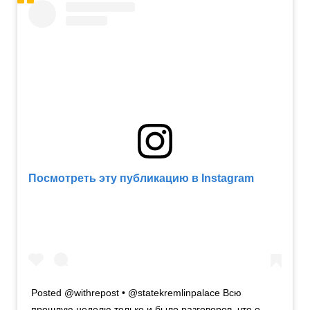
Посмотреть эту публикацию в Instagram
Posted @withrepost • @statekremlinpalace Всю
прошлую неделю только и было разговоров, что о