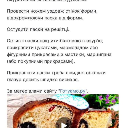
Провести ножем уздовж стінок форми,
відокремлюючи паска від форми.
Остудити паски на решітці.
Остиглі паски покрити білковою глазур'ю,
прикрасити цукатами, мармеладом або
фігурними прикрасами з мастики, марципана
(або покупними прикрасами).
Прикрашати паски треба швидко, оскільки
глазур досить швидко висихає.
За матеріалами сайту "
Готуємо.ру
".