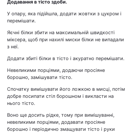
Додавання в тісто здоби.
У опару, яка підійшла, додати жовтки з цукром і
перемішати.
Яєчні білки збити на максимальній швидкості
міксера, щоб при нахилі миски білки не випадали
з неї.
Додати збиті білки в тісто і акуратно перемішати.
Невеликими порціями, додаючи просіяне
борошно, замішувати тісто.
Спочатку вимішувати його ложкою в мисці, потім
добре посипати стіл борошном і викласти на
нього тісто.
Воно ще досить рідке, тому при вимішуванні,
невеликими порціями, додавати просіяне
борошно і періодично змащувати тісто і руки