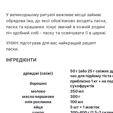
У великодньому ритуалі важливе місце займає
обрядова їжа, до якої обов'язково входять пасха,
Головна
Війна
паска та крашанки. Існує звичай в кожній родині
піч здобний хліб - паску та освячувати її в церкві.
Україна
Політика
УНІАН підготував для вас найкращий рецепт
Економіка
Світ
паски.
Спорт
Наука
ІНГРЕДІЄНТИ
Техно і зв'язок
Лайт
50 г (або 25 г свіжих 
дріжджі (свіжі)
час для підйому тіста
Зброя
Інциденти
приблизно 1 кг + на по
борошно
сухофруктів
Здоров'я
Туризм
молоко
350 мл
масло вершкове
300 г
Цікавинки
Погода
олія рослинна
100 мл
яйця
5 шт + 1 жовток
Екологія
Регіони
цукор
300-400 г (1,5-2 скля