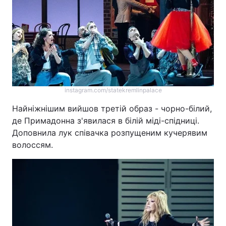
instagram.com/statekremlinpalace
Найніжнішим вийшов третій образ - чорно-білий,
де Примадонна з'явилася в білій міді-спідниці.
Доповнила лук співачка розпущеним кучерявим
волоссям.