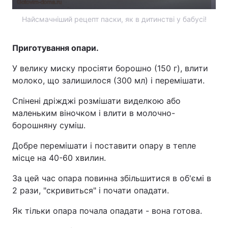
Найсмачніший рецепт паски, як в дитинстві у бабусі!
Приготування опари.
У велику миску просіяти борошно (150 г), влити
молоко, що залишилося (300 мл) і перемішати.
Спінені дріжджі розмішати виделкою або
маленьким віночком і влити в молочно-
борошняну суміш.
Добре перемішати і поставити опару в тепле
місце на 40-60 хвилин.
За цей час опара повинна збільшитися в об'ємі в
2 рази, "скривиться" і почати опадати.
Як тільки опара почала опадати - вона готова.