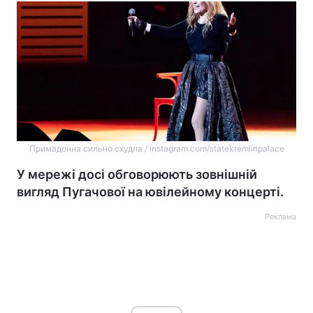
Примадонна сильно схудла / instagram.com/statekremlinpalace
У мережі досі обговорюють зовнішній
вигляд Пугачової на ювілейному концерті.
Реклама