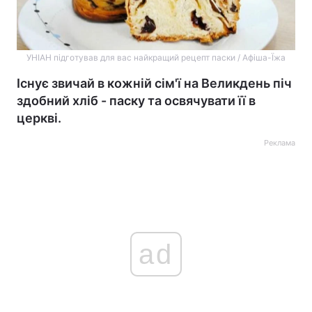
УНІАН підготував для вас найкращий рецепт паски / Афіша-Їжа
Існує звичай в кожній сім'ї на Великдень піч
здобний хліб - паску та освячувати її в
церкві.
Реклама
ad