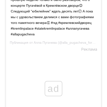
концерте Пугачёвой в Кремлёвском дворце😊
Следующий "юбилейник" ждать десять лет🕖 А пока
мы с удовольствием делимся с вами фотографиями
того памятного вечера👏 #гкд #кремлевскийдворец
#kremlinpalace #statekremlinpalace #аллапугачева
#allapugacheva
Публикация от
Алла Пугачева
(@alla_pugacheva_forum)
22 А
Реклама
ad