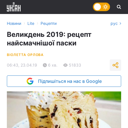
›
›
Новини
Lite
Рецепти
рус
Великдень 2019: рецепт
найсмачнішої паски
ВІОЛЕТТА ОРЛОВА
06:43, 23.04.19
6 хв.
51833
Підпишіться на нас в Google