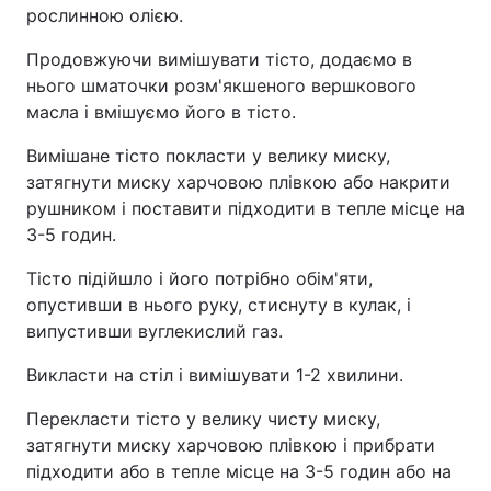
рослинною олією.
Продовжуючи вимішувати тісто, додаємо в
нього шматочки розм'якшеного вершкового
масла і вмішуємо його в тісто.
Вимішане тісто покласти у велику миску,
затягнути миску харчовою плівкою або накрити
рушником і поставити підходити в тепле місце на
3-5 годин.
Тісто підійшло і його потрібно обім'яти,
опустивши в нього руку, стиснуту в кулак, і
випустивши вуглекислий газ.
Викласти на стіл і вимішувати 1-2 хвилини.
Перекласти тісто у велику чисту миску,
затягнути миску харчовою плівкою і прибрати
підходити або в тепле місце на 3-5 годин або на