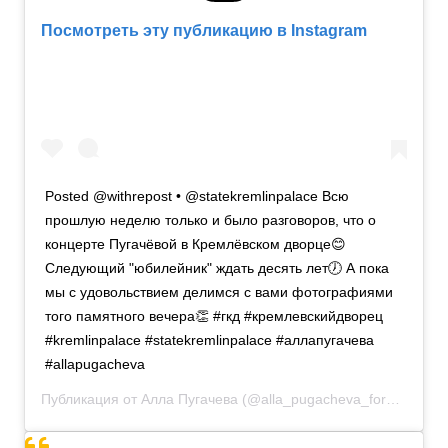
Посмотреть эту публикацию в Instagram
Posted @withrepost • @statekremlinpalace Всю
прошлую неделю только и было разговоров, что о
концерте Пугачёвой в Кремлёвском дворце😊
Следующий "юбилейник" ждать десять лет🕖 А пока
мы с удовольствием делимся с вами фотографиями
того памятного вечера👏 #гкд #кремлевскийдворец
#kremlinpalace #statekremlinpalace #аллапугачева
#allapugacheva
Публикация от
Алла Пугачева
(@alla_pugacheva_forum)
22 А