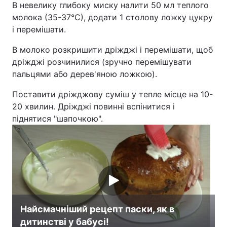
В невелику глибоку миску налити 50 мл теплого
молока (35-37°С), додати 1 столову ложку цукру
і перемішати.
В молоко розкришити дріжджі і перемішати, щоб
дріжджі розчинилися (зручно перемішувати
пальцями або дерев'яною ложкою).
Поставити дріжджову суміш у тепле місце на 10-
20 хвилин. Дріжджі повинні вспінитися і
піднятися "шапочкою".
Найсмачніший рецепт паски, як в
дитинстві у бабусі!