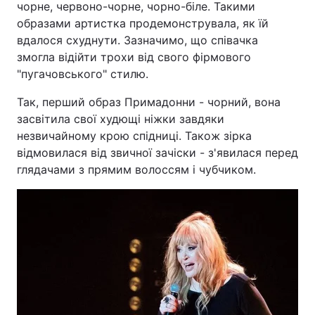
чорне, червоно-чорне, чорно-біле. Такими
образами артистка продемонструвала, як їй
вдалося схуднути. Зазначимо, що співачка
змогла відійти трохи від свого фірмового
"пугачовського" стилю.
Так, перший образ Примадонни - чорний, вона
засвітила свої худющі ніжки завдяки
незвичайному крою спідниці. Також зірка
відмовилася від звичної зачіски - з'явилася перед
глядачами з прямим волоссям і чубчиком.