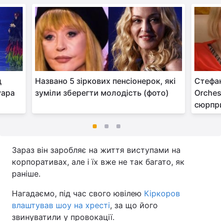
д
Названо 5 зіркових пенсіонерок, які
Стефан
уара
зуміли зберегти молодість (фото)
Orches
сюрпр
Зараз він заробляє на життя виступами на
корпоративах, але і їх вже не так багато, як
раніше.
Нагадаємо, під час свого ювілею
Кіркоров
влаштував шоу на хресті
, за що його
звинуватили у провокації.