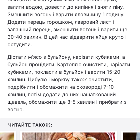
залити водою, довести до кипіння і зняти піну.
Зменшити вогонь і варити яловичину 1 годину.
Додати перець горошком, лавровий лист і
запашний перець, зменшити вогонь і варити ще
30-40 хвилин. В цей час відварити яйця круто і
остудити.
Дістати м'ясо з бульйону, нарізати кубиками, а
бульйон процідити. Картоплю очистити, нарізати
кубиками, покласти в бульйон і варити 15-20
хвилин. Цибулю і моркву також очистити,
подрібнити і обсмажити на сковороді 7-10
хвилин, потім додати до них нашаткований
щавель, обсмажити ще 3-5 хвилин і прибрати з
вогню.
ЧИТАЙТЕ ТАКОЖ: