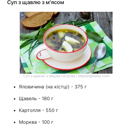
Суп з щавлю з м'ясом
Суп з щавлю з яйцем і м'ясом / depositphotos.com
Яловичина (на кістці) - 375 г
Щавель - 180 г
Картопля - 550 г
Морква - 100 г