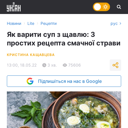
›
›
Новини
Lite
Рецепти
рус
Як варити суп з щавлю: 3
простих рецепта смачної страви
КРИСТИНА КАЩАВЦЕВА
13:00, 18.05.22
3 хв.
75606
Підпишіться на нас в Google