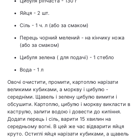
Цибуля ріпчаста - 130 г
Лонгріди
Яйця - 2 шт.
Сіль - 1 ч. л (або за смаком)
Відео з Youtube
Статті
Перець чорний мелений - на кінчику ножа
Інтерв'ю
Думки
(або за смаком)
Архів
Вакансії
Цибуля зелена ( для подачі) - 1 стебло
Вода - 1 л
Контакти
Овочі очистити, промити, картоплю нарізати
Послуги
великими кубиками, а моркву і цибулю -
середніми. Щавель і зелену цибулю вимити і
обсушити. Картоплю, цибулю і моркву викласти в
каструлю, залити водою і довести до кипіння.
Додати перець і сіль, варити 15 хвилин на
середньому вогні. В цей же час відварити яйця
круто. Остиглі яйця нарізати кубиками, а щавель