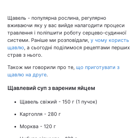
Щавель - популярна рослина, регулярно
вживаючи яку у вас вийде налагодити процеси
Головна
Війна
травлення і поліпшити роботу серцево-судинної
системи. Раніше ми розповідали,
у чому користь
Україна
Політика
щавлю
, а сьогодні поділимося рецептами перших
Економіка
Світ
страв з нього.
Також ми говорили про те,
що приготувати з
Спорт
Наука
щавлю на друге
.
Техно і зв'язок
Лайт
Щавлевий суп з вареним яйцем
Зброя
Інциденти
Щавель свіжий - 150 г (1 пучок)
Здоров'я
Туризм
Картопля - 280 г
Цікавинки
Погода
Морква - 120 г
Екологія
Регіони