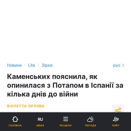
›
›
Новини
Lite
Зірки
рус
Каменських пояснила, як
опинилася з Потапом в Іспанії за
кілька днів до війни
ВІОЛЕТТА ОРЛОВА
12:39, 18.05.22
2 хв.
38476
RU
МОВА
ГОЛОВНА
РОЗДІЛИ
ПОГОДА
ЛАЙТ
Підпишіться на нас в Google