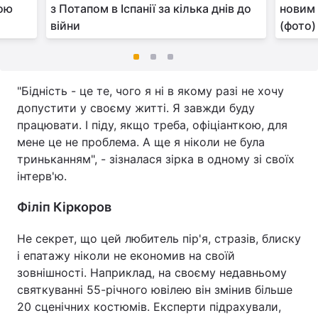
ною
з Потапом в Іспанії за кілька днів до
новим 
війни
(фото)
"Бідність - це те, чого я ні в якому разі не хочу
допустити у своєму житті. Я завжди буду
працювати. І піду, якщо треба, офіціанткою, для
мене це не проблема. А ще я ніколи не була
триньканням", - зізналася зірка в одному зі своїх
інтерв'ю.
Філіп Кіркоров
Не секрет, що цей любитель пір'я, стразів, блиску
і епатажу ніколи не економив на своїй
зовнішності. Наприклад, на своєму недавньому
святкуванні 55-річного ювілею він змінив більше
20 сценічних костюмів. Експерти підрахували,