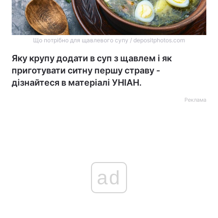
Що потрібно для щавлевого супу / depositphotos.com
Яку крупу додати в суп з щавлем і як
приготувати ситну першу страву -
дізнайтеся в матеріалі УНІАН.
Реклама
ad