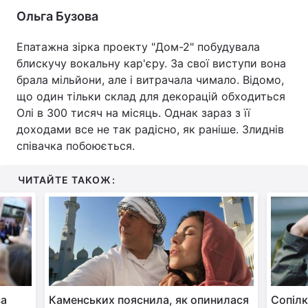
Ольга Бузова
Епатажна зірка проекту "Дом-2" побудувала
блискучу вокальну кар'єру. За свої виступи вона
брала мільйони, але і витрачала чимало. Відомо,
що один тільки склад для декорацій обходиться
Олі в 300 тисяч на місяць. Однак зараз з її
доходами все не так радісно, як раніше. Злиднів
співачка побоюється.
ЧИТАЙТЕ ТАКОЖ:
за
Каменських пояснила, як опинилася
Сопілк