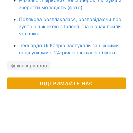
Названо 5 зіркових пенсіонерок, які зуміли
зберегти молодість (фото)
Полякова розплакалася, розповідаючи про
зустріч з жінкою з Ірпеня: "на її очах вбили
чоловіка"
Леонардо Ді Капріо застукали за ніжними
поцілунками з 24-річною коханою (фото)
філіпп кіркоров
ПІДТРИМАЙТЕ НАС