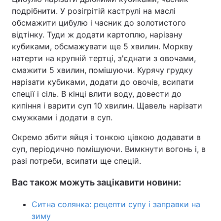
подрібнити. У розігрітій каструлі на маслі
обсмажити цибулю і часник до золотистого
відтінку. Туди ж додати картоплю, нарізану
кубиками, обсмажувати ще 5 хвилин. Моркву
натерти на крупній тертці, з'єднати з овочами,
смажити 5 хвилин, помішуючи. Курячу грудку
нарізати кубиками, додати до овочів, всипати
спеції і сіль. В кінці влити воду, довести до
кипіння і варити суп 10 хвилин. Щавель нарізати
смужками і додати в суп.
Окремо збити яйця і тонкою цівкою додавати в
суп, періодично помішуючи. Вимкнути вогонь і, в
разі потреби, всипати ще спецій.
Вас також можуть зацікавити новини:
Ситна солянка: рецепти супу і заправки на
зиму