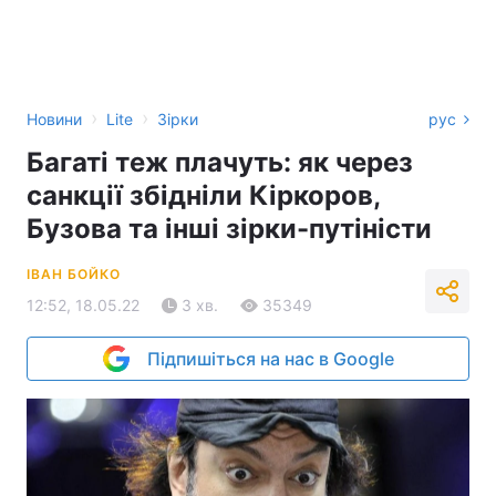
›
›
Новини
Lite
Зірки
рус
Багаті теж плачуть: як через
санкції збідніли Кіркоров,
Бузова та інші зірки-путіністи
ІВАН БОЙКО
12:52, 18.05.22
3 хв.
35349
Підпишіться на нас в Google