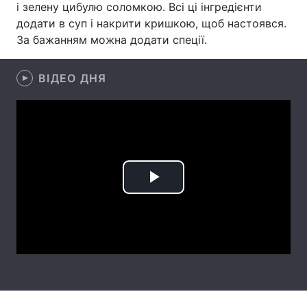
і зелену цибулю соломкою. Всі ці інгредієнти
додати в суп і накрити кришкою, щоб настоявся.
Тема оформлення
За бажанням можна додати спеції.
ВІДЕО ДНЯ
Play
Video