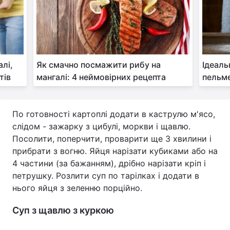
алі,
Як смачно посмажити рибу на
Ідеаль
тів
мангалі: 4 неймовірних рецепта
пельме
По готовності картоплі додати в каструлю м'ясо,
слідом - зажарку з цибулі, моркви і щавлю.
Посолити, поперчити, проварити ще 3 хвилини і
прибрати з вогню. Яйця нарізати кубиками або на
4 частини (за бажанням), дрібно нарізати кріп і
петрушку. Розлити суп по тарілках і додати в
нього яйця з зеленню порційно.
Суп з щавлю з куркою