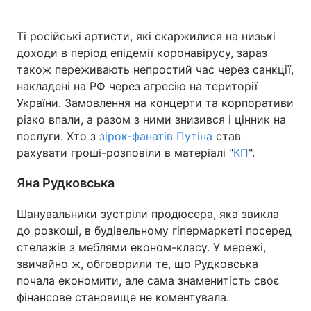
Ті російські артисти, які скаржилися на низькі
доходи в період епідемії коронавірусу, зараз
також переживають непростий час через санкції,
накладені на РФ через агресію на території
України. Замовлення на концерти та корпоративи
різко впали, а разом з ними знизився і цінник на
послуги. Хто з
зірок-фанатів Путіна
став
рахувати гроші-розповіли в матеріалі "
КП
".
Яна Рудковська
Шанувальники зустріли продюсера, яка звикла
до розкоші, в будівельному гіпермаркеті посеред
стелажів з меблями економ-класу. У мережі,
звичайно ж, обговорили те, що Рудковська
почала економити, але сама знаменитість своє
фінансове становище не коментувала.