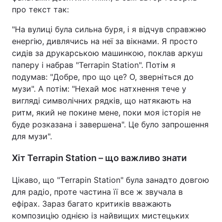
про текст так:
"На вулиці була сильна буря, і я відчув справжню
енергію, дивлячись на неї за вікнами. Я просто
сидів за друкарською машинкою, поклав аркуш
паперу і набрав "Terrapin Station". Потім я
подумав: "Добре, про що це? О, зверніться до
музи". А потім: "Нехай моє натхнення тече у
вигляді символічних рядків, що натякають на
ритм, який не покине мене, поки моя історія не
буде розказана і завершена". Це було запрошення
для музи".
Хіт Terrapin Station – що важливо знати
Цікаво, що "Тerrapin Station" була занадто довгою
для радіо, проте частина її все ж звучала в
ефірах. Зараз багато критиків вважають
композицію однією із найвищих мистецьких