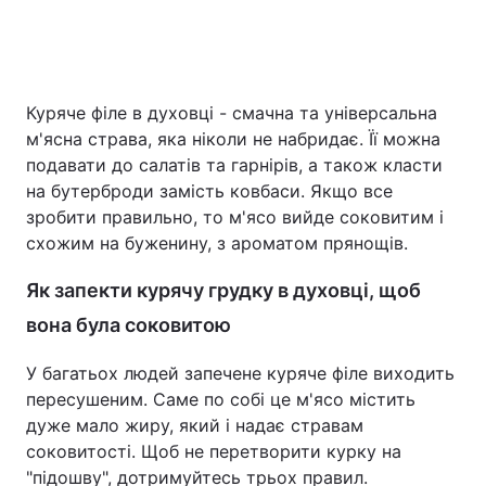
Головна
Війна
Куряче філе в духовці - смачна та універсальна
м'ясна страва, яка ніколи не набридає. Її можна
Україна
Політика
подавати до салатів та гарнірів, а також класти
Економіка
Світ
на бутерброди замість ковбаси. Якщо все
зробити правильно, то м'ясо вийде соковитим і
Спорт
Наука
схожим на буженину, з ароматом прянощів.
Техно і зв'язок
Лайт
Як запекти курячу грудку в духовці, щоб
вона була соковитою
Зброя
Інциденти
У багатьох людей запечене куряче філе виходить
Здоров'я
Туризм
пересушеним. Саме по собі це м'ясо містить
дуже мало жиру, який і надає стравам
Цікавинки
Погода
соковитості. Щоб не перетворити курку на
Екологія
Регіони
"підошву", дотримуйтесь трьох правил.