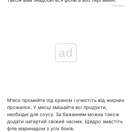
Також вам знадобиться фольга або пергамент.
Реклама
ad
М'ясо промийте під краном і очистіть від жирних
прожилок. У мисці змішайте всі продукти,
необхідні для соусу. За бажанням можна також
додати натертий свіжий часник. Щедро змастіть
філе маринадом з усіх боків.