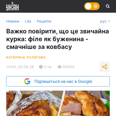
›
›
Новини
Lite
Рецепти
рус
Важко повірити, що це звичайна
курка: філе як буженина -
смачніше за ковбасу
КАТЕРИНА ПУЛАТОВА
14:00, 05.06.26
3 хв.
60084
Підпишіться на нас в Google