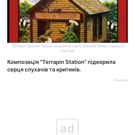
"Terrapin Station" приніс визнання гурту Grateful Dead / скріншот
YouTube
Композиція "Terrapin Station" підкорила
серця слухачів та критиків.
Реклама
ad