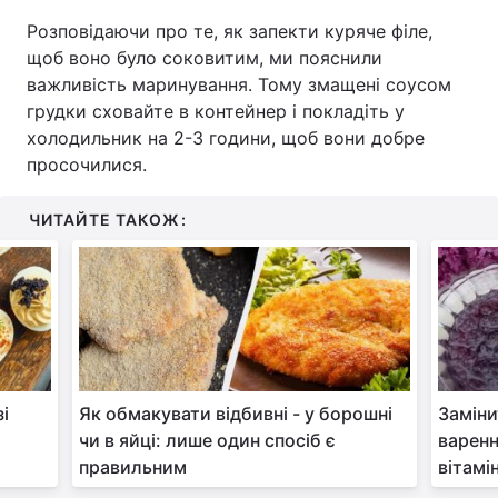
Розповідаючи про те, як запекти куряче філе,
щоб воно було соковитим, ми пояснили
важливість маринування. Тому змащені соусом
грудки сховайте в контейнер і покладіть у
холодильник на 2-3 години, щоб вони добре
просочилися.
ЧИТАЙТЕ ТАКОЖ:
зі
Як обмакувати відбивні - у борошні
Заміни
чи в яйці: лише один спосіб є
варенн
правильним
вітамі