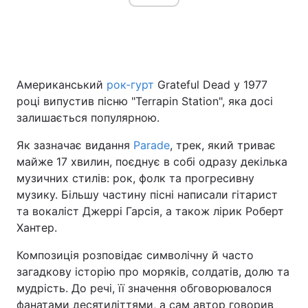
Американський
рок-гурт
Grateful Dead у 1977
році випустив пісню "Terrapin Station", яка досі
залишається популярною.
Як зазначає видання
Parade
, трек, який триває
майже 17 хвилин, поєднує в собі одразу декілька
музичних стилів: рок, фолк та прогресивну
музику. Більшу частину пісні написали гітарист
та вокаліст Джеррі Гарсія, а також лірик Роберт
Хантер.
Композиція розповідає символічну й часто
загадкову історію про моряків, солдатів, долю та
мудрість. До речі, її значення обговорювалося
фанатами десятиліттями, а сам автор говорив