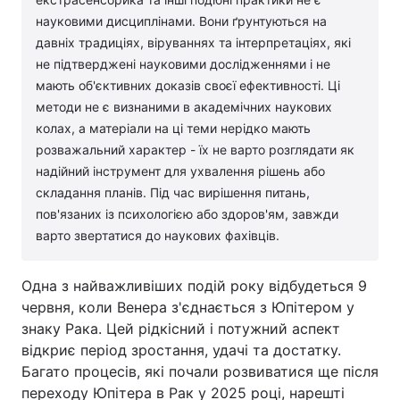
науковими дисциплінами. Вони ґрунтуються на
давніх традиціях, віруваннях та інтерпретаціях, які
не підтверджені науковими дослідженнями і не
мають об'єктивних доказів своєї ефективності. Ці
методи не є визнаними в академічних наукових
колах, а матеріали на ці теми нерідко мають
розважальний характер - їх не варто розглядати як
надійний інструмент для ухвалення рішень або
складання планів. Під час вирішення питань,
пов'язаних із психологією або здоров'ям, завжди
варто звертатися до наукових фахівців.
Одна з найважливіших подій року відбудеться 9
червня, коли Венера з'єднається з Юпітером у
знаку Рака. Цей рідкісний і потужний аспект
відкриє період зростання, удачі та достатку.
Багато процесів, які почали розвиватися ще після
переходу Юпітера в Рак у 2025 році, нарешті