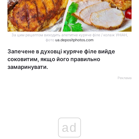
За цим рецептом виходить апетитне куряче філе / колаж УНІАН,
фото
ua.depositphotos.com
Запечене в духовці куряче філе вийде
соковитим, якщо його правильно
замаринувати.
Реклама
ad