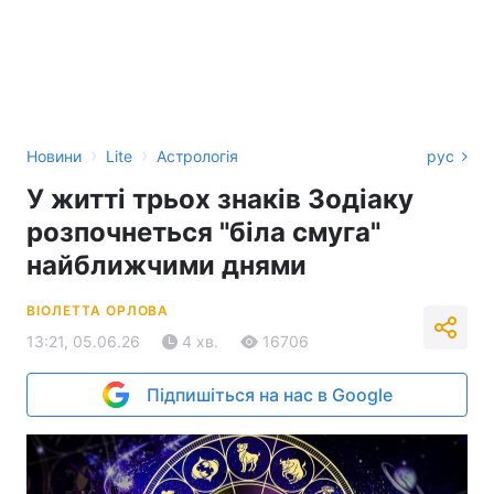
›
›
Новини
Lite
Астрологія
рус
У житті трьох знаків Зодіаку
розпочнеться "біла смуга"
найближчими днями
ВІОЛЕТТА ОРЛОВА
13:21, 05.06.26
4 хв.
16706
Підпишіться на нас в Google