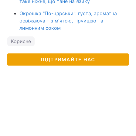
таке ніжне, що тане на язику
Окрошка "По-царськи": густа, ароматна і
освіжаюча – з м'ятою, гірчицею та
лимонним соком
Корисне
ПІДТРИМАЙТЕ НАС