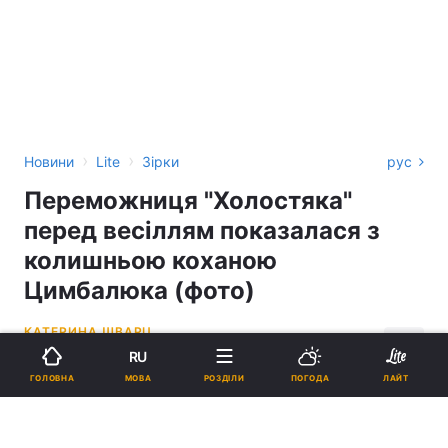
›
›
Новини
Lite
Зірки
рус
Переможниця "Холостяка"
перед весіллям показалася з
колишньою коханою
Цимбалюка (фото)
КАТЕРИНА ШВАРЦ
RU
13:04, 05.06.26
2 хв.
1640
МОВА
ГОЛОВНА
РОЗДІЛИ
ПОГОДА
ЛАЙТ
Підпишіться на нас в Google