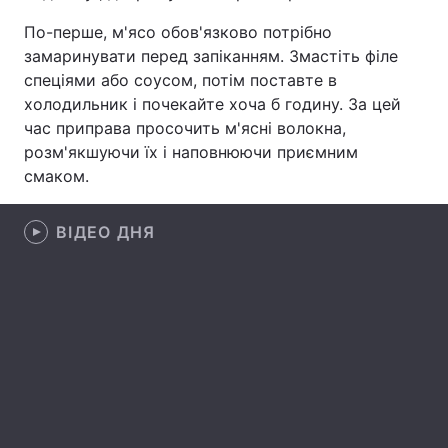
По-перше, м'ясо обов'язково потрібно
Лонгріди
замаринувати перед запіканням. Змастіть філе
спеціями або соусом, потім поставте в
Відео з Youtube
Статті
холодильник і почекайте хоча б годину. За цей
час приправа просочить м'ясні волокна,
Інтерв'ю
Думки
розм'якшуючи їх і наповнюючи приємним
смаком.
Архів
Вакансії
Контакти
ВІДЕО ДНЯ
Послуги