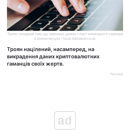
Троян складний тим, що приховує домен і порт командного сервера
в різних місцях / local.standard.co.uk
Троян націлений, насамперед, на
викрадення даних криптовалютних
гаманців своїх жертв.
Реклама
ad