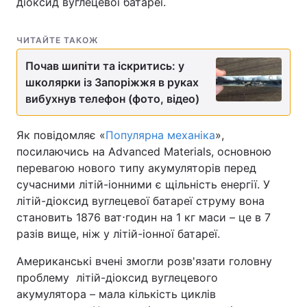
діоксид вуглецевої батареї.
ЧИТАЙТЕ ТАКОЖ
Почав шипіти та іскритись: у
школярки із Запоріжжя в руках
вибухнув телефон (фото, відео)
Як повідомляє «
Популярна механіка
»,
посилаючись на Advanced Materials, основною
перевагою нового типу акумуляторів перед
сучасними літій-іонними є щільність енергії. У
літій-діоксид вуглецевої батареї струму вона
становить 1876 ват⋅годин на 1 кг маси – це в 7
разів вище, ніж у літій-іонної батареї.
Американські вчені змогли розв'язати головну
проблему літій-діоксид вуглецевого
акумулятора – мала кількість циклів