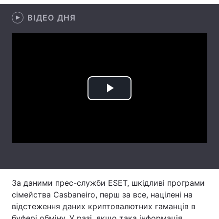
Лонгріди
ВІДЕО ДНЯ
Відео з Youtube
Статті
Інтерв'ю
Думки
Архів
Вакансії
Play
Контакти
Video
Послуги
За даними прес-служби ESET, шкідливі програми
сімейства Casbaneiro, перш за все, націлені на
відстеження даних криптовалютних гаманців в
буфері обміну. У разі, якщо така інформація