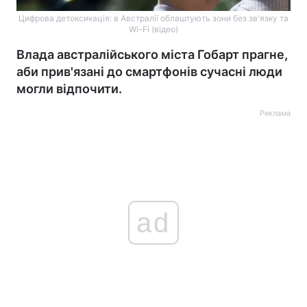
Цифрова детоксикація: в Австралії облаштують зони без зв'язку та
Wi-Fi (відео)
Влада австралійського міста Гобарт прагне,
аби прив'язані до смартфонів сучасні люди
могли відпочити.
Реклама
ad