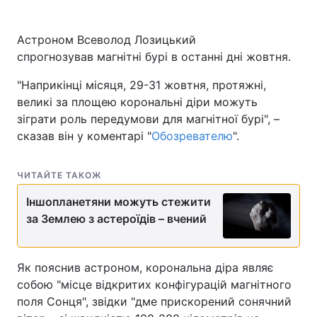
Астроном Всеволод Лозицький
спрогнозував магнітні бурі в останні дні жовтня.
"Наприкінці місяця, 29-31 жовтня, протяжні,
великі за площею корональні діри можуть
зіграти роль передумови для магнітної бурі", –
сказав він у коментарі "
Обозревателю
".
ЧИТАЙТЕ ТАКОЖ
Іншопланетяни можуть стежити
за Землею з астероїдів – вчений
Як пояснив астроном, корональна діра являє
собою "місце відкритих конфігурацій магнітного
поля Сонця", звідки "дме прискорений сонячний