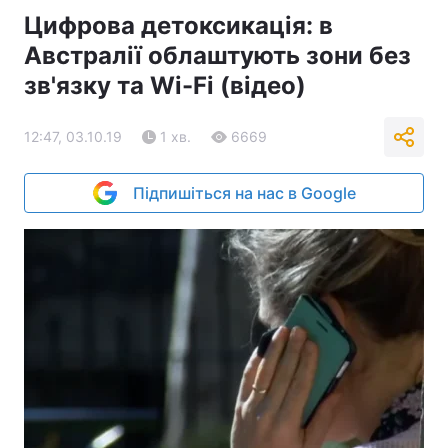
Цифрова детоксикація: в
Австралії облаштують зони без
зв'язку та Wi-Fi (відео)
12:47, 03.10.19
1 хв.
6669
Підпишіться на нас в Google