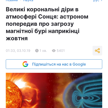
Великі корональні діри в
атмосфері Сонця: астроном
попередив про загрозу
магнітної бурі наприкінці
жовтня
01:33, 03.10.19
1 хв.
5401
Підпишіться на нас в Google