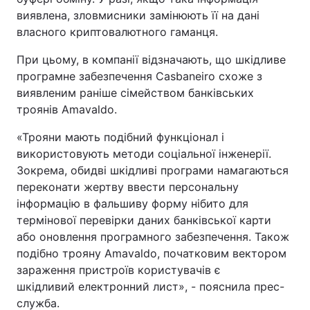
виявлена, зловмисники замінюють її на дані
Тема оформлення
власного криптовалютного гаманця.
При цьому, в компанії відзначають, що шкідливе
програмне забезпечення Casbaneiro схоже з
виявленим раніше сімейством банківських
троянів Amavaldo.
«Трояни мають подібний функціонал і
використовують методи соціальної інженерії.
Зокрема, обидві шкідливі програми намагаються
переконати жертву ввести персональну
інформацію в фальшиву форму нібито для
термінової перевірки даних банківської карти
або оновлення програмного забезпечення. Також
подібно трояну Amavaldo, початковим вектором
зараження пристроїв користувачів є
шкідливий електронний лист», - пояснила прес-
служба.