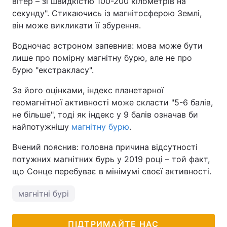
вітер – зі швидкістю 100-200 кілометрів на
секунду". Стикаючись із магнітосферою Землі,
він може викликати її збурення.
Водночас астроном запевнив: мова може бути
лише про помірну магнітну бурю, але не про
бурю "екстракласу".
За його оцінками, індекс планетарної
геомагнітної активності може скласти "5-6 балів,
не більше", тоді як індекс у 9 балів означав би
найпотужнішу
магнітну бурю
.
Вчений пояснив: головна причина відсутності
потужних магнітних бурь у 2019 році – той факт,
що Сонце перебуває в мінімумі своєї активності.
магнітні бурі
ПІДТРИМАЙТЕ НАС