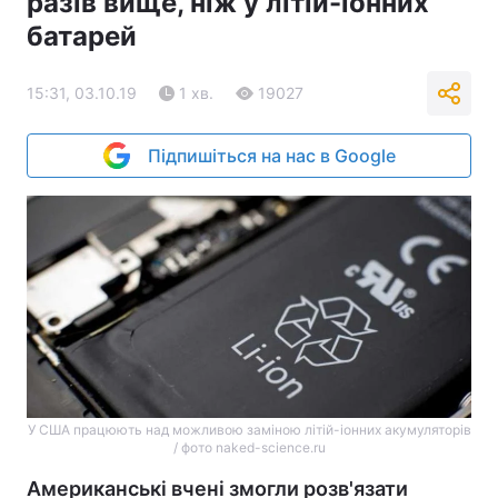
разів вище, ніж у літій-іонних
батарей
15:31, 03.10.19
1 хв.
19027
Підпишіться на нас в Google
У США працюють над можливою заміною літій-іонних акумуляторів
/ фото naked-science.ru
Американські вчені змогли розв'язати