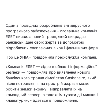
Головна
Війна
Один з провідних розробників антивірусного
Україна
Політика
програмного забезпечення – словацька компанія
ESET виявила новий троян, який викрадає
Економіка
Світ
банківські дані своїх жертв за допомогою
підроблених спливаючих вікон і фальшивих форм.
Спорт
Наука
Про це УНІАН повідомила прес-служба компанії.
Техно і зв'язок
Лайт
«Компанія ESET — лідер в області інформаційної
Зброя
Інциденти
безпеки — повідомляє про виявлення нового
банківського трояна сімейства Casbaneiro, який
Здоров'я
Туризм
після потрапляння на пристрій жертви може
робити знімки екрану і відправляти їх на
Цікавинки
Погода
командний сервер, а також імітувати дії мишки і
клавіатури», - йдеться в повідомленні.
Екологія
Регіони