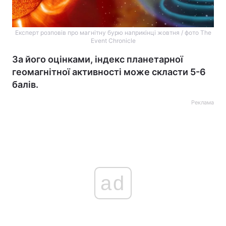
Експерт розповів про магнітну бурю наприкінці жовтня / фото The
Event Chronicle
За його оцінками, індекс планетарної
геомагнітної активності може скласти 5-6
балів.
Реклама
ad