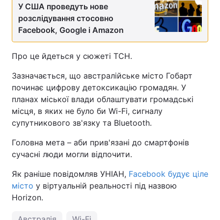
У США проведуть нове
розслідування стосовно
Facebook, Google і Amazon
Про це йдеться у сюжеті ТСН.
Зазначається, що австралійське місто Гобарт
починає цифрову детоксикацію громадян. У
планах міської влади облаштувати громадські
місця, в яких не було би Wi-Fi, сигналу
супутникового зв'язку та Bluetooth.
Головна мета – аби прив'язані до смартфонів
сучасні люди могли відпочити.
Як раніше повідомляв УНІАН,
Facebook будує ціле
місто
у віртуальній реальності під назвою
Horizon.
Австралія
Wi-Fi