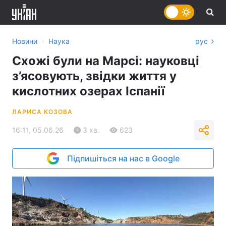
›
Новини
Наука
рус
Схожі були на Марсі: науковці
з’ясовують, звідки життя у
кислотних озерах Іспанії
ЛАРИСА КОЗОВА
16:11, 05.06.26
3 хв.
623
Підпишіться на нас в Google