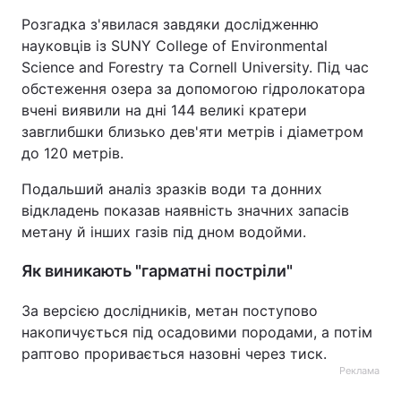
Розгадка з'явилася завдяки дослідженню
науковців із SUNY College of Environmental
Science and Forestry та Cornell University. Під час
обстеження озера за допомогою гідролокатора
вчені виявили на дні 144 великі кратери
завглибшки близько дев'яти метрів і діаметром
до 120 метрів.
Подальший аналіз зразків води та донних
відкладень показав наявність значних запасів
метану й інших газів під дном водойми.
Як виникають "гарматні постріли"
За версією дослідників, метан поступово
накопичується під осадовими породами, а потім
раптово проривається назовні через тиск.
Реклама