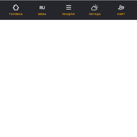
RU
Підпишіться на нас в Google
МОВА
ГОЛОВНА
РОЗДІЛИ
ПОГОДА
ЛАЙТ
Планета Земля нахилилась через діяльність людей / фото
pxhere.com
За 17 років людство відкачало стільки
підземних вод, що це спричинило
вимірюване зміщення полюса обертання
планети.
Реклама