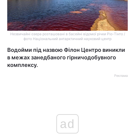
Незвичайні озера розташовані в басейні відомої річки Ріо-Тінто /
фото Національний антарктичний науковий центр
Водойми під назвою Філон Центро виникли
в межах занедбаного гірничодобувного
комплексу.
Реклама
ad