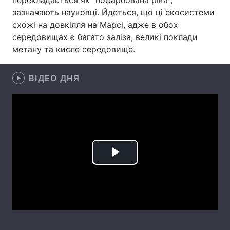
перекладається як "пофарбована ріка",
зазначають науковці. Йдеться, що ці екосистеми
Лонгріди
схожі на довкілля на Марсі, адже в обох
середовищах є багато заліза, великі поклади
Відео з Youtube
Статті
метану та кисле середовище.
Інтерв'ю
Думки
ВІДЕО ДНЯ
Архів
Вакансії
Контакти
Послуги
Play
Video