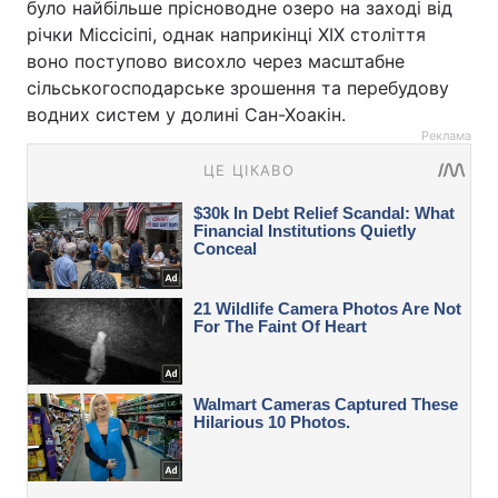
було найбільше прісноводне озеро на заході від
річки Міссісіпі, однак наприкінці XIX століття
воно поступово висохло через масштабне
сільськогосподарське зрошення та перебудову
водних систем у долині Сан-Хоакін.
Реклама