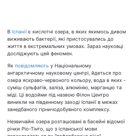
Головна
Війна
В
Іспанії
є кислотні озера, в яких якимось дивом
виживають бактерії, які пристосувались до
Україна
Політика
життя в екстремальних умовах. Зараз науковці
Економіка
Світ
досліджують цей феномен.
Як
повідомляють
у Національному
Спорт
Наука
антарктичному науковому центрі, йдеться про
Техно і зв'язок
Лайт
озера яскраво‑червоного кольору, вода в яких -
суміш сульфатів, заліза, алюмінію, марганцю та
Зброя
Інциденти
міді. Ці водойми під назвою Філон Центро
виникли на південному заході Іспанії в межах
Здоров'я
Туризм
занедбаного гірничодобувного комплексу.
Цікавинки
Погода
Незвичайні озера розташовані в басейні відомої
річки Ріо-Тінто, що з іспанської мови
Екологія
Регіони