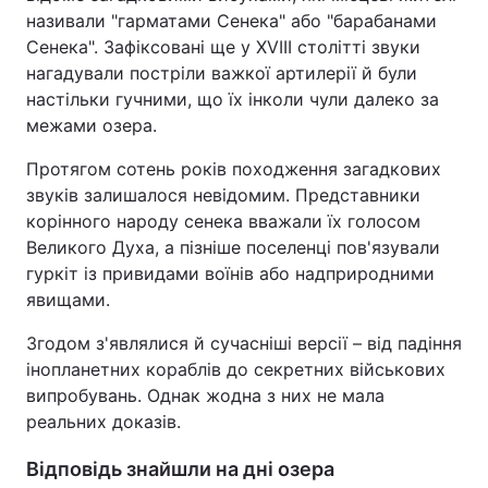
називали "гарматами Сенека" або "барабанами
Сенека". Зафіксовані ще у XVIII столітті звуки
нагадували постріли важкої артилерії й були
настільки гучними, що їх інколи чули далеко за
межами озера.
Протягом сотень років походження загадкових
звуків залишалося невідомим. Представники
корінного народу сенека вважали їх голосом
Великого Духа, а пізніше поселенці пов'язували
гуркіт із привидами воїнів або надприродними
явищами.
Згодом з'являлися й сучасніші версії – від падіння
інопланетних кораблів до секретних військових
випробувань. Однак жодна з них не мала
реальних доказів.
Відповідь знайшли на дні озера