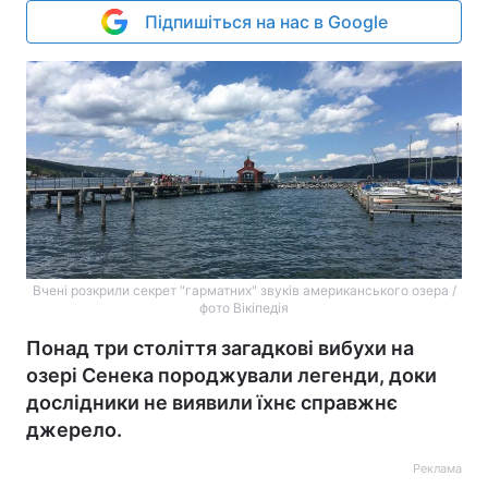
Підпишіться на нас в Google
Вчені розкрили секрет "гарматних" звуків американського озера /
фото Вікіпедія
Понад три століття загадкові вибухи на
озері Сенека породжували легенди, доки
дослідники не виявили їхнє справжнє
джерело.
Реклама