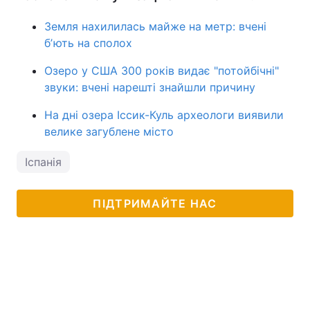
Земля нахилилась майже на метр: вчені
бʼють на сполох
Озеро у США 300 років видає "потойбічні"
звуки: вчені нарешті знайшли причину
На дні озера Іссик-Куль археологи виявили
велике загублене місто
Іспанія
ПІДТРИМАЙТЕ НАС