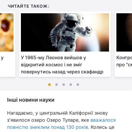
ЧИТАЙТЕ ТАКОЖ:
 у
У 1965-му Леонов вийшов у
Контр
відкритий космос і не зміг
про "с
повернутись назад через скафандр
Інші новини науки
Нагадаємо, у центральній Каліфорнії знову
зʼявилося озеро Озеро Туларе, яке
вважалося
повністю зниклим понад 130 років.
Колись це