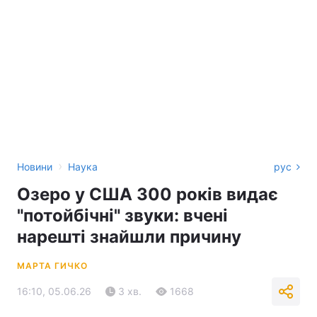
›
Новини
Наука
рус
Озеро у США 300 років видає
"потойбічні" звуки: вчені
нарешті знайшли причину
МАРТА ГИЧКО
16:10, 05.06.26
3 хв.
1668