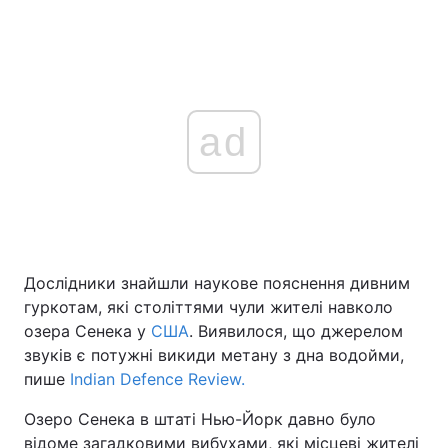
ad
Дослідники знайшли наукове пояснення дивним
гуркотам, які століттями чули жителі навколо
озера Сенека у
США
. Виявилося, що джерелом
звуків є потужні викиди метану з дна водойми,
пише
Indian Defence Review.
Озеро Сенека в штаті Нью-Йорк давно було
відоме загадковими вибухами, які місцеві жителі