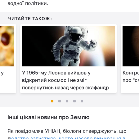
водної політики.
ЧИТАЙТЕ ТАКОЖ:
 у
У 1965-му Леонов вийшов у
Контр
відкритий космос і не зміг
про "с
повернутись назад через скафандр
Інші цікаві новини про Землю
Як повідомляв УНІАН, біологи стверджують, що
л
юдство запустило шосте масове вимирання в