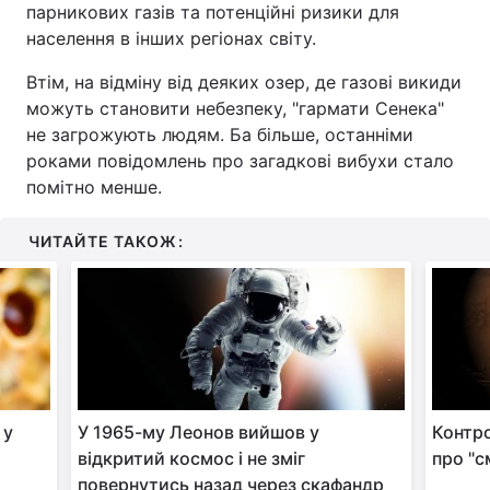
парникових газів та потенційні ризики для
населення в інших регіонах світу.
Втім, на відміну від деяких озер, де газові викиди
можуть становити небезпеку, "гармати Сенека"
не загрожують людям. Ба більше, останніми
роками повідомлень про загадкові вибухи стало
помітно менше.
ЧИТАЙТЕ ТАКОЖ:
 у
У 1965-му Леонов вийшов у
Контр
відкритий космос і не зміг
про "с
повернутись назад через скафандр