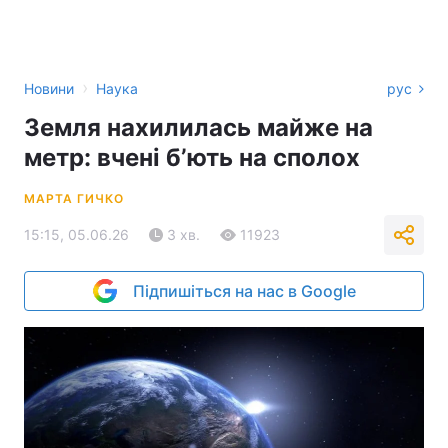
›
Новини
Наука
рус
Земля нахилилась майже на
метр: вчені бʼють на сполох
МАРТА ГИЧКО
15:15, 05.06.26
3 хв.
11923
Підпишіться на нас в Google