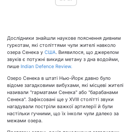
Головна
Війна
Дослідники знайшли наукове пояснення дивним
Україна
Політика
гуркотам, які століттями чули жителі навколо
Економіка
Світ
озера Сенека у
США
. Виявилося, що джерелом
звуків є потужні викиди метану з дна водойми,
Спорт
Наука
пише
Indian Defence Review.
Техно і зв'язок
Лайт
Озеро Сенека в штаті Нью-Йорк давно було
відоме загадковими вибухами, які місцеві жителі
Зброя
Інциденти
називали "гарматами Сенека" або "барабанами
Сенека". Зафіксовані ще у XVIII столітті звуки
Здоров'я
Туризм
нагадували постріли важкої артилерії й були
настільки гучними, що їх інколи чули далеко за
Цікавинки
Погода
межами озера.
Екологія
Регіони