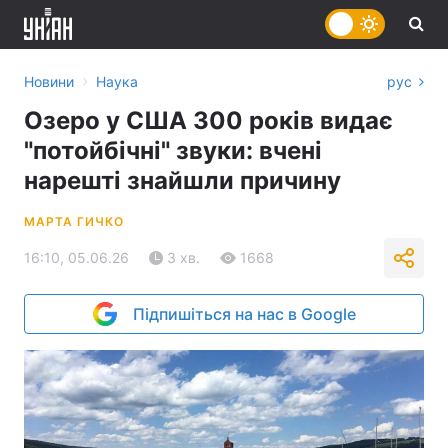
›
Новини
Наука
рус
Озеро у США 300 років видає
"потойбічні" звуки: вчені
нарешті знайшли причину
МАРТА ГИЧКО
16:10, 05.06.26
3 хв.
1668
Підпишіться на нас в Google