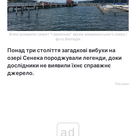
Вчені розкрили секрет "гарматних" звуків американського озера /
фото Вікіпедія
Понад три століття загадкові вибухи на
озері Сенека породжували легенди, доки
дослідники не виявили їхнє справжнє
джерело.
Реклама
ad