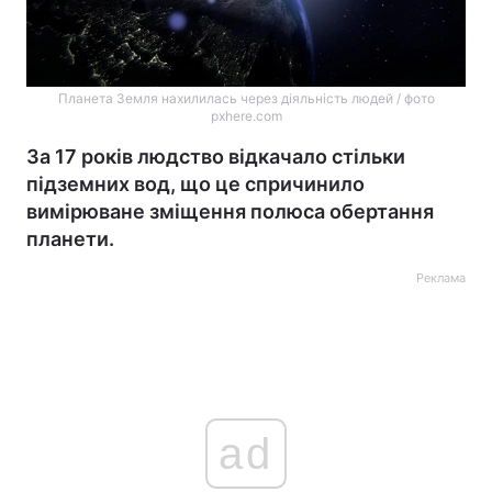
Планета Земля нахилилась через діяльність людей / фото
pxhere.com
За 17 років людство відкачало стільки
підземних вод, що це спричинило
вимірюване зміщення полюса обертання
планети.
Реклама
ad