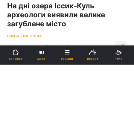
На дні озера Іссик-Куль
археологи виявили велике
загублене місто
ІРИНА ПОГОРІЛА
14:35, 05.06.26
2 хв.
15702
RU
МОВА
ГОЛОВНА
РОЗДІЛИ
ПОГОДА
ЛАЙТ
Підпишіться на нас в Google