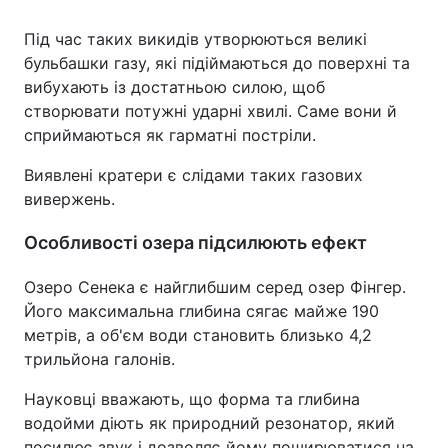
Під час таких викидів утворюються великі
бульбашки газу, які підіймаються до поверхні та
вибухають із достатньою силою, щоб
створювати потужні ударні хвилі. Саме вони й
сприймаються як гарматні постріли.
Виявлені кратери є слідами таких газових
вивержень.
Особливості озера підсилюють ефект
Озеро Сенека є найглибшим серед озер Фінгер.
Його максимальна глибина сягає майже 190
метрів, а об'єм води становить близько 4,2
трильйона галонів.
Науковці вважають, що форма та глибина
водойми діють як природний резонатор, який
посилює звук і дозволяє йому поширюватися на