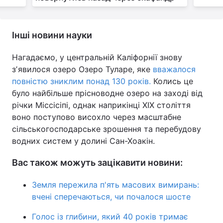
Інші новини науки
Нагадаємо, у центральній Каліфорнії знову
зʼявилося озеро Озеро Туларе, яке
вважалося
повністю зниклим понад 130 років.
Колись це
було найбільше прісноводне озеро на заході від
річки Міссісіпі, однак наприкінці XIX століття
воно поступово висохло через масштабне
сільськогосподарське зрошення та перебудову
водних систем у долині Сан-Хоакін.
Вас також можуть зацікавити новини:
Земля пережила п'ять масових вимирань:
вчені сперечаються, чи почалося шосте
Голос із глибини, який 40 років тримає