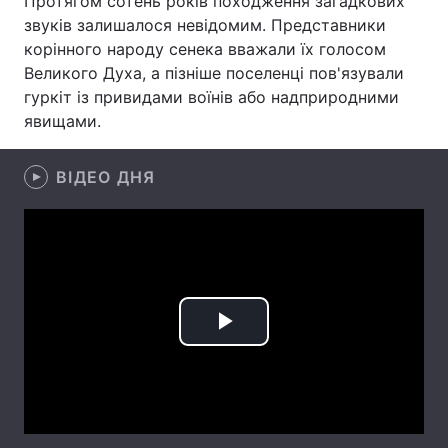
Протягом сотень років походження загадкових
звуків залишалося невідомим. Представники
Лонгріди
корінного народу сенека вважали їх голосом
Великого Духа, а пізніше поселенці пов'язували
Відео з Youtube
Статті
гуркіт із привидами воїнів або надприродними
явищами.
Інтерв'ю
Думки
ВІДЕО ДНЯ
Архів
Вакансії
Контакти
Послуги
Play
Video