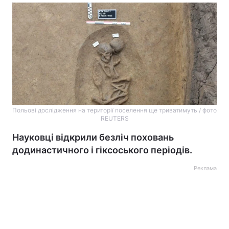
Польові дослідження на території поселення ще триватимуть / фото
REUTERS
Науковці відкрили безліч поховань
додинастичного і гіксоського періодів.
Реклама