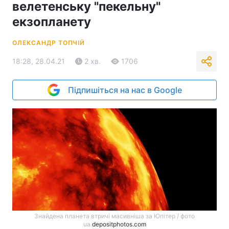
велетенську "пекельну"
екзопланету
ОЛЕКСАНДР ТОПЧІЙ
18:28, 28.04.21
2 хв.
1706
Підпишіться на нас в Google
Знайдена планета втричі масивніша за Юпітер / фото
ua.
depositphotos.com