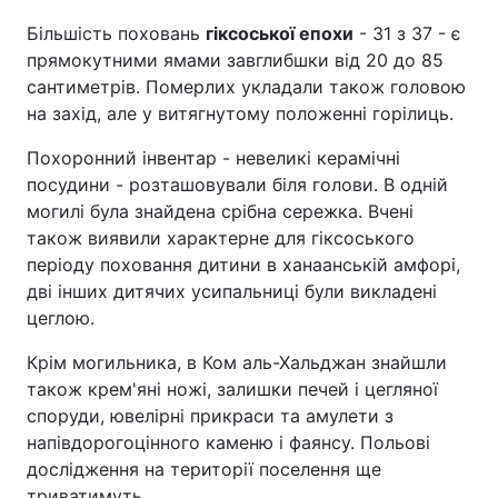
Більшість поховань
гіксоської епохи
- 31 з 37 - є
прямокутними ямами завглибшки від 20 до 85
сантиметрів. Померлих укладали також головою
на захід, але у витягнутому положенні горілиць.
Похоронний інвентар - невеликі керамічні
посудини - розташовували біля голови. В одній
могилі була знайдена срібна сережка. Вчені
також виявили характерне для гіксоського
періоду поховання дитини в ханаанській амфорі,
дві інших дитячих усипальниці були викладені
цеглою.
Крім могильника, в Ком аль-Хальджан знайшли
також крем'яні ножі, залишки печей і цегляної
споруди, ювелірні прикраси та амулети з
напівдорогоцінного каменю і фаянсу. Польові
дослідження на території поселення ще
триватимуть.