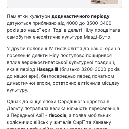
Пам'ятки культури
додинастичного періоду
датуються приблизно від 4000 до 3500-3400
років до нашої ери. Тоді в дельті Нілу процвітала
самобутня енеолітична культура Мааді-Буто.
У другій половині IV тисячоліття до нашої ери на
поселення дельти Нілу поступово поширився
вплив верхньоєгипетської культурної традиції,
яка в період
Накада III
(близько 3200-3000 років
до нашої ери), безпосередньо перед початком
династичної епохи, остаточно витіснила місцеву
культуру.
Однак до кінця епохи Середнього царства в
Дельту потрапила велика кількість переселенців
з Передньої Азії -
гіксосів
, а поява мобільних
колісничих військ у жителів Сирії та Ханаану
сприяла успіху військових вторгнень через