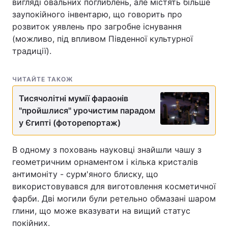
вигляді овальних поглиблень, але містять більше
заупокійного інвентарю, що говорить про
розвиток уявлень про загробне існування
(можливо, під впливом Південної культурної
традиції).
ЧИТАЙТЕ ТАКОЖ
Тисячолітні мумії фараонів
"пройшлися" урочистим парадом
у Єгипті (фоторепортаж)
В одному з поховань науковці знайшли чашу з
геометричним орнаментом і кілька кристалів
антимоніту - сурм'яного блиску, що
використовувався для виготовлення косметичної
фарби. Дві могили були ретельно обмазані шаром
глини, що може вказувати на вищий статус
покійних.