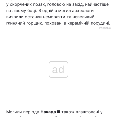
у скорчених позах, головою на захід, найчастіше
на лівому боці. В одній з могил археологи
виявили останки немовляти та невеликий
глиняний горщик, поховані в керамічній посудині.
Реклама
ad
Могили періоду
Накада III
також влаштовані у