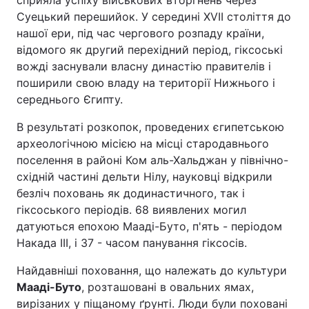
Суецький перешийок. У середині XVII століття до
нашої ери, під час чергового розпаду країни,
відомого як другий перехідний період, гіксоські
вожді заснували власну династію правителів і
поширили свою владу на території Нижнього і
середнього Єгипту.
В результаті розкопок, проведених єгипетською
археологічною місією на місці стародавнього
поселення в районі Ком аль-Хальджан у північно-
східній частині дельти Нілу, науковці відкрили
безліч поховань як додинастичного, так і
гіксоського періодів. 68 виявлених могил
датуються епохою Мааді-Буто, п'ять - періодом
Накада III, і 37 - часом панування гіксосів.
Найдавніші поховання, що належать до культури
Мааді-Буто
, розташовані в овальних ямах,
вирізаних у піщаному ґрунті. Люди були поховані