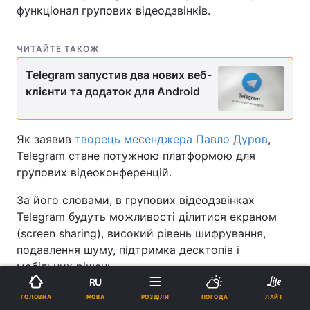
функціонал групових відеодзвінків.
ЧИТАЙТЕ ТАКОЖ
Telegram запустив два нових веб-
клієнти та додаток для Android
Як заявив
творець месенджера Павло Дуров
,
Telegram стане потужною платформою для
групових відеоконференцій.
За його словами, в групових відеодзвінках
Telegram будуть можливості ділитися екраном
(screen sharing), високий рівень шифрування,
подавлення шуму, підтримка десктопів і
мобільних рішень.
RU
Раніше Telegram дозволив продавцям
приймати
МОВА
ГОЛОВНА
РОЗДІЛИ
ПОГОДА
ЛАЙТ