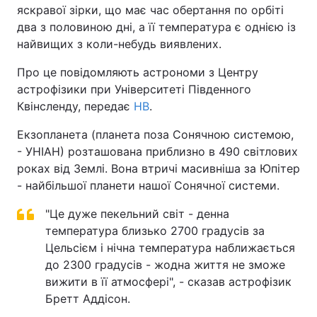
яскравої зірки, що має час обертання по орбіті
два з половиною дні, а її температура є однією із
найвищих з коли-небудь виявлених.
Про це повідомляють астрономи з Центру
астрофізики при Університеті Південного
Квінсленду, передає
НВ
.
Екзопланета (планета поза Сонячною системою,
- УНІАН) розташована приблизно в 490 світлових
роках від Землі. Вона втричі масивніша за Юпітер
- найбільшої планети нашої Сонячної системи.
"Це дуже пекельний світ - денна
температура близько 2700 градусів за
Цельсієм і нічна температура наближається
до 2300 градусів - жодна життя не зможе
вижити в її атмосфері", - сказав астрофізик
Бретт Аддісон.