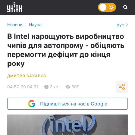
›
Новини
Наука
рус
В Intel нарощують виробництво
чипів для автопрому - обіцяють
перемогти дефіцит до кінця
року
ДМИТРО ЗАХАРОВ
04:57, 29.04.21
2 хв.
609
Підпишіться на нас в Google