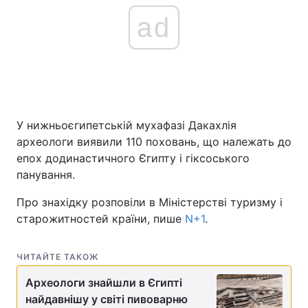
ad
У нижньоєгипетській мухафазі Дакахлія
археологи виявили 110 поховань, що належать до
епох додинастичного Єгипту і гіксоського
панування.
Про знахідку розповіли в Міністерстві туризму і
старожитностей країни, пише
N+1
.
ЧИТАЙТЕ ТАКОЖ
Археологи знайшли в Єгипті
найдавнішу у світі пивоварню