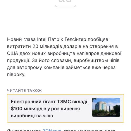
Головна
Війна
Україна
Політика
Новий глава Intel Патрік Гелсінгер пообіцяв
витратити 20 мільярдів доларів на створення в
Економіка
Світ
США двох нових виробництв напівпровідникової
продукції. За його словами, виробництвом чіпів
Спорт
Наука
для автопрому компанія займеться вже через
півроку.
Техно і зв'язок
Лайт
Зброя
Інциденти
ЧИТАЙТЕ ТАКОЖ
Електронний гігант TSMC вкладі
Здоров'я
Туризм
$100 мільярдів у розширення
Цікавинки
виробництва чіпів
Погода
Екологія
Регіони