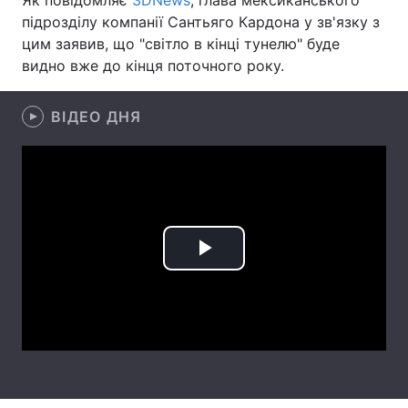
Як повідомляє
3DNews
, глава мексиканського
підрозділу компанії Сантьяго Кардона у зв'язку з
Лонгріди
цим заявив, що "світло в кінці тунелю" буде
видно вже до кінця поточного року.
Відео з Youtube
Статті
ВІДЕО ДНЯ
Інтерв'ю
Думки
Архів
Вакансії
Контакти
Послуги
Play
Video