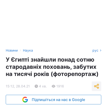
›
Новини
Наука
рус
У Єгипті знайшли понад сотню
стародавніх поховань, забутих
на тисячі років (фоторепортаж)
15:12, 28.04.21
4 хв.
1916
Підпишіться на нас в Google