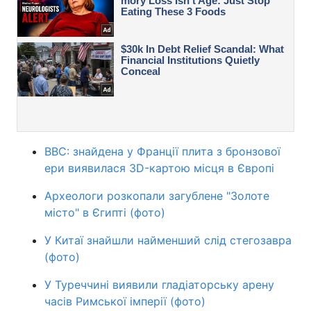
BBC: знайдена у Франції плита з бронзової
ери виявилася 3D-картою місця в Європі
Археологи розкопали загублене "Золоте
місто" в Єгипті (фото)
У Китаї знайшли найменший слід стегозавра
(фото)
У Туреччині виявили гладіаторську арену
часів Римської імперії (фото)