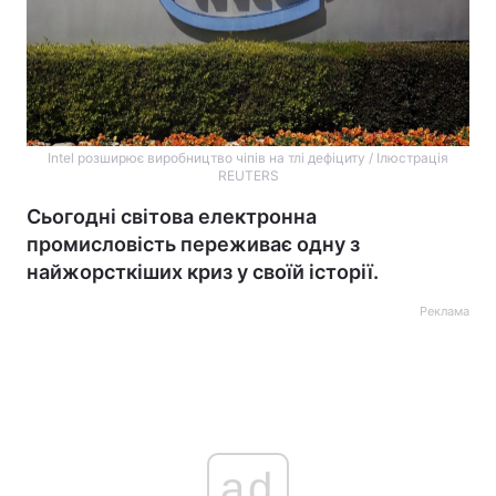
Intel розширює виробництво чіпів на тлі дефіциту / Ілюстрація
REUTERS
Сьогодні світова електронна
промисловість переживає одну з
найжорсткіших криз у своїй історії.
Реклама
ad