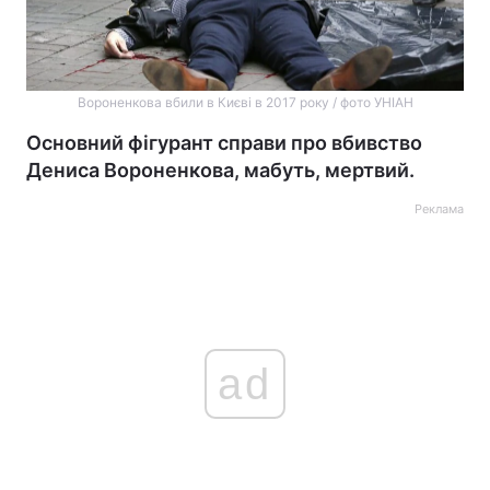
Вороненкова вбили в Києві в 2017 року / фото УНІАН
Основний фігурант справи про вбивство
Дениса Вороненкова, мабуть, мертвий.
Реклама
ad