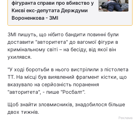
фігуранта справи про вбивство у
Києві екс-депутата Держдуми
Вороненкова - ЗМІ
ЗМІ пишуть, що нібито бандити повинні були
доставити "авторитета" до вагомої фігури в
кримінальному світі – на бесіду, від якої він
ухилявся.
"У ході боротьби в нього вистрілили з пістолета
ТТ. На місці був виявлений фрагмент кістки, що
вказувало на серйозність поранення
"авторитета", - пише "Росбалт".
Щоб знайти зловмисників, знадобилося більше
двох тижнів.
Реклама