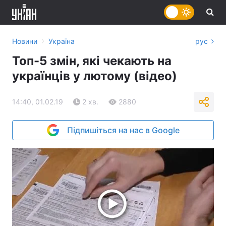
›
Новини
Україна
рус
Топ-5 змін, які чекають на
українців у лютому (відео)
14:40, 01.02.19
2 хв.
2880
Підпишіться на нас в Google