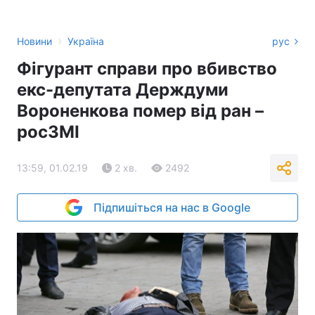
›
Новини
Україна
рус
Фігурант справи про вбивство
екс-депутата Держдуми
Вороненкова помер від ран –
росЗМІ
13:59, 01.02.19
2 хв.
2492
Підпишіться на нас в Google