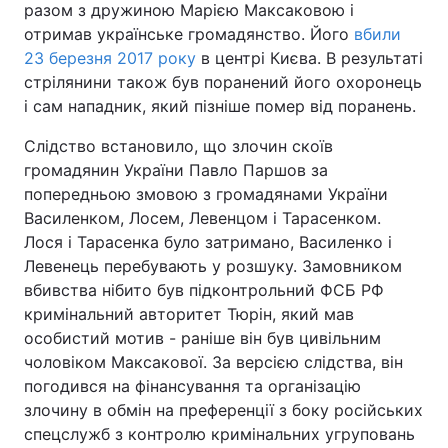
разом з дружиною Марією Максаковою і
отримав українське громадянство. Його
вбили
23 березня 2017 року
в центрі Києва. В результаті
стрілянини також був поранений його охоронець
і сам нападник, який пізніше помер від поранень.
Слідство встановило, що злочин скоїв
громадянин України Павло Паршов за
попередньою змовою з громадянами України
Василенком, Лосем, Левенцом і Тарасенком.
Лося і Тарасенка було затримано, Василенко і
Левенець перебувають у розшуку. Замовником
вбивства нібито був підконтрольний ФСБ РФ
кримінальний авторитет Тюрін, який мав
особистий мотив - раніше він був цивільним
чоловіком Максакової. За версією слідства, він
погодився на фінансування та організацію
злочину в обмін на преференції з боку російських
спецслужб з контролю кримінальних угруповань