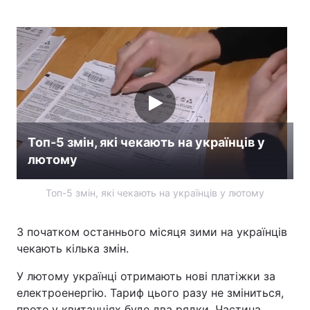
Головна
Війна
Україна
Політика
Економіка
Світ
Топ-5 змін, які чекають на українців у
Спорт
Наука
лютому
Техно і зв'язок
Лайт
Топ-5 змін, які чекають на українців у лютому
Зброя
Інциденти
З початком останнього місяця зими на українців
Здоров'я
Туризм
чекають кілька змін.
Цікавинки
Погода
У лютому українці отримають нові платіжки за
електроенергію. Тариф цього разу не зміниться,
Екологія
Регіони
проте у квитанціях буде два рядки. Частина