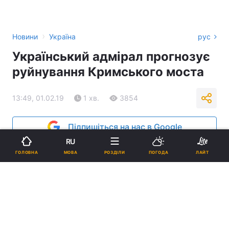
›
Новини
Україна
рус
Український адмірал прогнозує
руйнування Кримського моста
13:49, 01.02.19
1 хв.
3854
Підпишіться на нас в Google
RU
МОВА
ГОЛОВНА
РОЗДІЛИ
ПОГОДА
ЛАЙТ