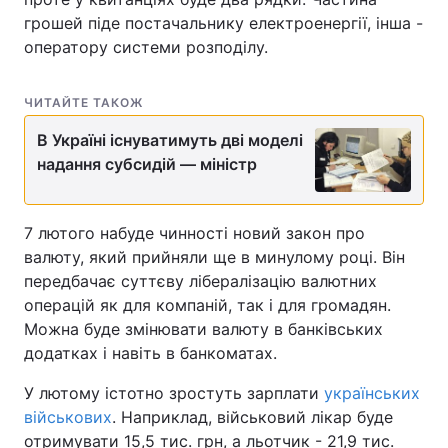
грошей піде постачальнику електроенергії, інша -
Лонгріди
оператору системи розподілу.
Відео з Youtube
Статті
ЧИТАЙТЕ ТАКОЖ
Інтерв'ю
Думки
В Україні існуватимуть дві моделі
надання субсидій — міністр
Архів
Вакансії
Контакти
7 лютого набуде чинності новий закон про
валюту, який прийняли ще в минулому році. Він
Послуги
передбачає суттєву лібералізацію валютних
операцій як для компаній, так і для громадян.
Можна буде змінювати валюту в банківських
додатках і навіть в банкоматах.
У лютому істотно зростуть зарплати
українських
військових
. Наприклад, військовий лікар буде
отримувати 15,5 тис. грн, а льотчик - 21,9 тис.