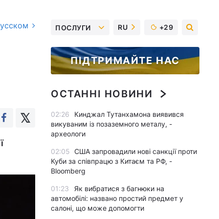
русском
RU
+29
ПОСЛУГИ
ПІДТРИМАЙТЕ НАС
ОСТАННІ НОВИНИ
02:26
Кинджал Тутанхамона виявився
викуваним із позаземного металу, -
археологи
ї
02:05
США запровадили нові санкції проти
Куби за співпрацю з Китаєм та РФ, -
Bloomberg
01:23
Як вибратися з багнюки на
автомобілі: названо простий предмет у
салоні, що може допомогти