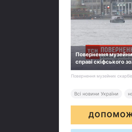
Повернення музейних
справі скіфського з
Повернення музейних скарбів:
Всі новини України
н
ДОПОМОЖ