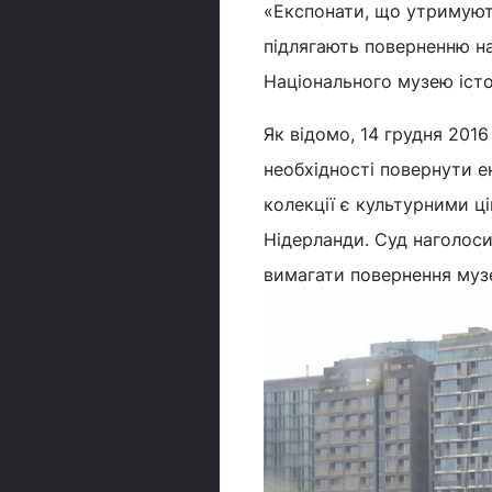
«Експонати, що утримують
підлягають поверненню на
Національного музею істор
Як відомо, 14 грудня 20
необхідності повернути е
колекції є культурними ц
Нідерланди. Суд наголос
вимагати повернення музе