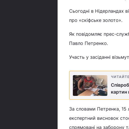
Сьогодні в Нідерландах в
про «скіфське золото».
Як повідомляє прес-служб
Павло Петренко.
Участь у засіданні візьму
ЧИТАЙТ
Співроб
картин 
За словами Петренка, 15 
експертний висновок сто
спрямовані на заборону т