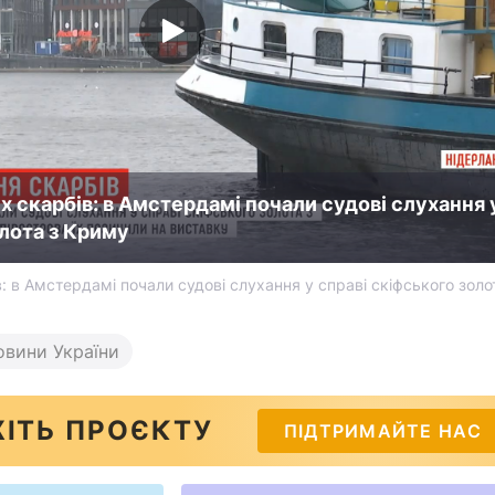
 скарбів: в Амстердамі почали судові слухання 
олота з Криму
 в Амстердамі почали судові слухання у справі скіфського золо
овини України
ІТЬ ПРОЄКТУ
ПІДТРИМАЙТЕ НАС