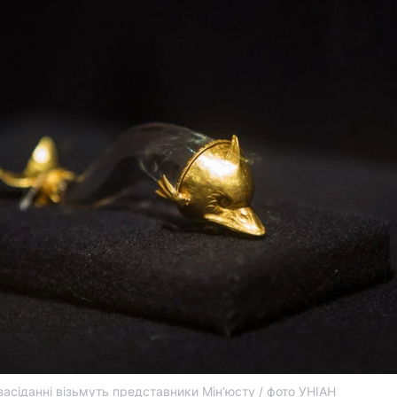
засіданні візьмуть представники Мін’юсту / фото УНІАН