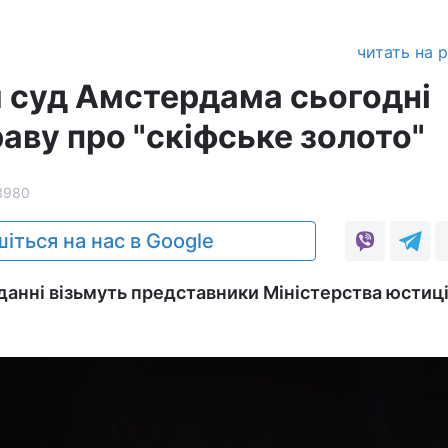
читать на 
 суд Амстердама сьогодні
аву про "скіфське золото"
3980
іться на нас в Google
іданні візьмуть представники Міністерства юстиці