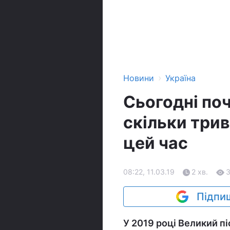
›
Новини
Україна
Сьогодні поч
скільки трив
цей час
08:22, 11.03.19
2 хв.
Підпиш
У 2019 році Великий пі