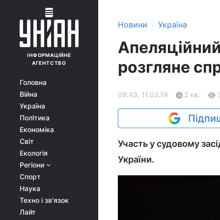
›
Новини
Україна
Апеляційний
ІНФОРМАЦІЙНЕ
розгляне спр
АГЕНТСТВО
Головна
Війна
09:43, 11.03.19
2 хв.
Україна
Підпиш
Політика
Економіка
Світ
Участь у судовому зас
Екологія
України.
Регіони
Спорт
Наука
Техно і зв'язок
Лайт