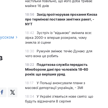
настільки повільно, що його доба триває
майже 16 днів
18:56
Захід проігнорував прохання Києва
про термінові поставки зенітних ракет, -
NYT
18:42
Зустріч із "відьмою" змінила все:
русском
зірка 2000-х вперше розкрила, чому
зникла зі сцени
18:30
Румунія змінює течію Дунаю: для
в
чого вона це робить
18:22
Податкова служба передасть
Міноборони дані про чоловіків 18–60
років: що вирішив уряд
18:17
У Польщі анонсували плани з
масової депортації українців, - ЗМІ
18:04
У Україні з'явиться нове свято: що
будуть відзначати 8 серпня