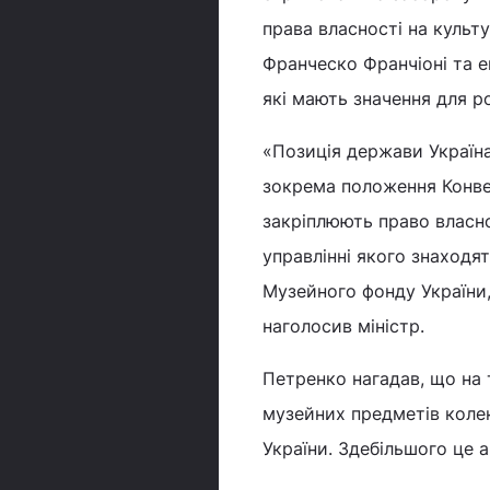
права власності на культ
Франческо Франчіоні та е
які мають значення для р
«Позиція держави Україна
зокрема положення Конве
закріплюють право власно
управлінні якого знаход
Музейного фонду України
наголосив міністр.
Петренко нагадав, що на 
музейних предметів колек
України. Здебільшого це а