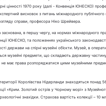
урні цінності 1970 року (далі - Конвенція ЮНЕСКО) проф
кспертний висновок з питань міжнародного публічного 
озгляду справи, професора Ніко Шрейвера.
 заснована, в першу чергу, на нормах міжнародного пр
нції ЮНЕСКО, та положеннях українського законодавст
сті держави на спірні музейні об’єкти. Музей, в опера
яться музейні предмети, що складають державну частин
, не має права розпоряджатися цими музейними предм
території Королівства Нідерланди знаходяться понад 5
ції «Крим. Золотий острів у Чорному морі» з Музейно
рхеологічні знахідки. Страхова вартість колекції – 10 м