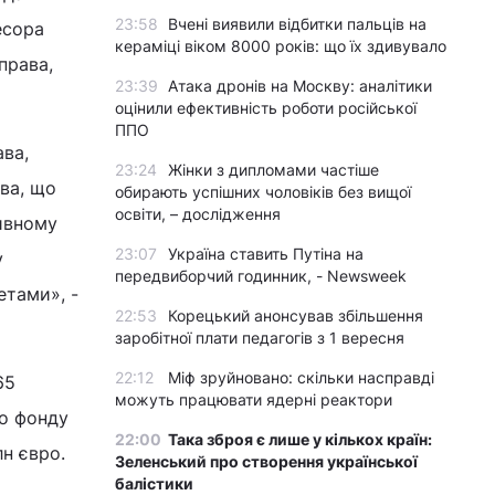
23:58
Вчені виявили відбитки пальців на
есора
кераміці віком 8000 років: що їх здивувало
права,
23:39
Атака дронів на Москву: аналітики
оцінили ефективність роботи російської
ППО
ава,
23:24
Жінки з дипломами частіше
ва, що
обирають успішних чоловіків без вищої
освіти, – дослідження
тивному
23:07
Україна ставить Путіна на
у
передвиборчий годинник, - Newsweek
етами», -
22:53
Корецький анонсував збільшення
заробітної плати педагогів з 1 вересня
22:12
Міф зруйновано: скільки насправді
65
можуть працювати ядерні реактори
го фонду
22:00
Така зброя є лише у кількох країн:
лн євро.
Зеленський про створення української
балістики