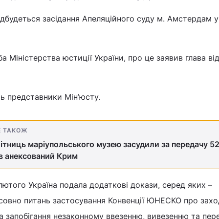
ідбудеться засідання Апеляційного суду м. Амстердам у
а Міністерства юстиції України, про це заявив глава в
ть представники Мін’юсту.
Е ТАКОЖ
ітниць маріупольського музею засудили за передачу 5
в анексований Крим
лютого Україна подала додаткові докази, серед яких –
совно питань застосування Конвенції ЮНЕСКО про захо
а запобігання незаконному ввезенню, вивезенню та пер