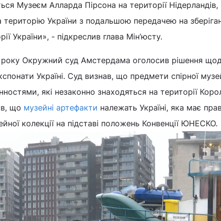
ся Музеєм Алларда Пірсона на території Нідерландів,
 територію України з подальшою передачею на зберіга
ії України», - підкреслив глава Мін’юсту.
16 року Окружний суд Амстердама оголосив рішення що
кспонати Україні. Суд визнав, що предмети спірної музе
інностями, які незаконно знаходяться на території Коро
ив, що
музейні артефакти
належать Україні, яка має пра
йної колекції на підставі положень Конвенції ЮНЕСКО.