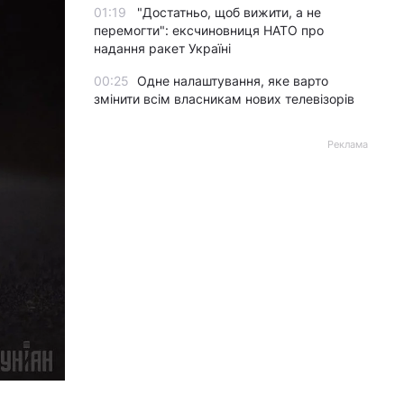
01:19
"Достатньо, щоб вижити, а не
перемогти": ексчиновниця НАТО про
надання ракет Україні
00:25
Одне налаштування, яке варто
змінити всім власникам нових телевізорів
Реклама