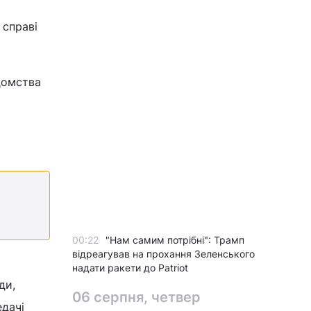
 справі
ідомства
2
00:22
"Нам самим потрібні": Трамп
відреагував на прохання Зеленського
надати ракети до Patriot
ди,
06 серпня, четвер
едачі