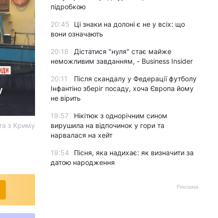
підробкою
20:45
Ці знаки на долоні є не у всіх: що
вони означають
20:18
Дістатися "нуля" стає майже
неможливим завданням, - Business Insider
20:11
Після скандалу у Федерації футболу
Інфантіно зберіг посаду, хоча Європа йому
у
не вірить
19:57
Нікітюк з однорічним сином
та з Криму
вирушила на відпочинок у гори та
нарвалася на хейт
19:54
Пісня, яка надихає: як визначити за
датою народження
Реклама