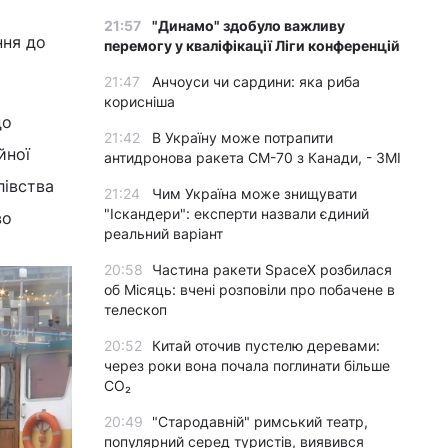
21:57
"Динамо" здобуло важливу
ння до
перемогу у кваліфікації Ліги конференцій
21:47
Анчоуси чи сардини: яка риба
корисніша
до
21:42
В Україну може потрапити
йної
антидронова ракета CM-70 з Канади, - ЗМІ
лівства
21:24
Чим Україна може знищувати
"Іскандери": експерти назвали єдиний
во
реальний варіант
20:58
Частина ракети SpaceX розбилася
об Місяць: вчені розповіли про побачене в
телескоп
20:52
Китай оточив пустелю деревами:
через роки вона почала поглинати більше
CO₂
20:49
"Стародавній" римський театр,
популярний серед туристів, виявився