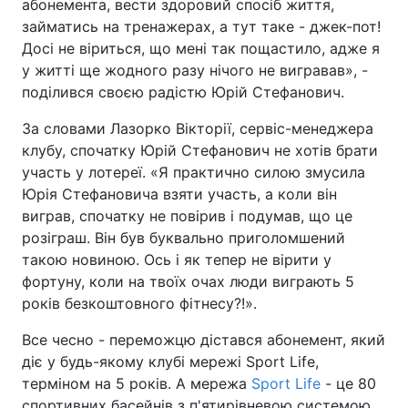
абонемента, вести здоровий спосіб життя,
займатись на тренажерах, а тут таке - джек-пот!
Досі не віриться, що мені так пощастило, адже я
у житті ще жодного разу нічого не вигравав», -
поділився своєю радістю Юрій Стефанович.
За словами Лазорко Вікторії, сервіс-менеджера
клубу, спочатку Юрій Стефанович не хотів брати
участь у лотереї. «Я практично силою змусила
Юрія Стефановича взяти участь, а коли він
виграв, спочатку не повірив і подумав, що це
розіграш. Він був буквально приголомшений
такою новиною. Ось і як тепер не вірити у
фортуну, коли на твоїх очах люди виграють 5
років безкоштовного фітнесу?!».
Все чесно - переможцю дістався абонемент, який
діє у будь-якому клубі мережі Sport Life,
терміном на 5 років. А мережа
Sport Life
- це 80
спортивних басейнів з п'ятирівневою системою