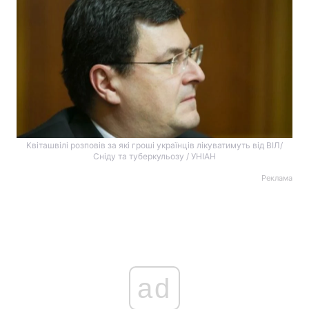
Квіташвілі розповів за які гроші українців лікуватимуть від ВІЛ/
Сніду та туберкульозу / УНІАН
Реклама
ad