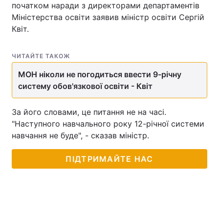
початком наради з директорами департаментів
Міністерства освіти заявив міністр освіти Сергій
Квіт.
Головна
Війна
ЧИТАЙТЕ ТАКОЖ
Україна
Політика
МОН ніколи не погодиться ввести 9-річну
Економіка
Світ
систему обов'язкової освіти - Квіт
Спорт
Наука
За його словами, це питання не на часі.
"Наступного навчального року 12-річної системи
Техно і зв'язок
Лайт
навчання не буде", - сказав міністр.
Зброя
Інциденти
ПІДТРИМАЙТЕ НАС
Здоров'я
Туризм
Цікавинки
Погода
Екологія
Регіони