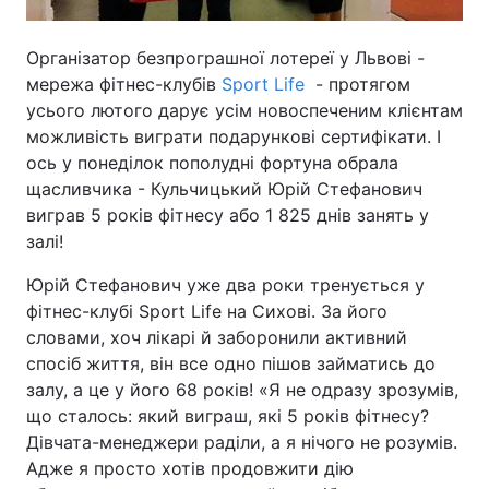
Організатор безпрограшної лотереї у Львові -
мережа фітнес-клубів
Sport Life
- протягом
усього лютого дарує усім новоспеченим клієнтам
можливість виграти подарункові сертифікати. І
ось у понеділок пополудні фортуна обрала
щасливчика - Кульчицький Юрій Стефанович
виграв 5 років фітнесу або 1 825 днів занять у
залі!
Юрій Стефанович уже два роки тренується у
фітнес-клубі Sport Life на Сихові. За його
словами, хоч лікарі й заборонили активний
спосіб життя, він все одно пішов займатись до
залу, а це у його 68 років! «Я не одразу зрозумів,
що сталось: який виграш, які 5 років фітнесу?
Дівчата-менеджери раділи, а я нічого не розумів.
Адже я просто хотів продовжити дію