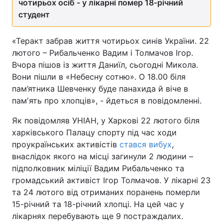
чотирьох осіб - у лікарні помер 18-річний
студент
«Теракт забрав життя чотирьох синів України. 22
лютого – Рибальченко Вадим і Толмачов Ігор.
Вчора пішов із життя Даниїл, сьогодні Микола.
Вони пішли в «Небесну сотню». О 18.00 біля
пам’ятника Шевченку буде панахида й віче в
пам'ять про хлопців», - йдеться в повідомленні.
Як повідомляв УНІАН, у Харкові 22 лютого біля
харківського Палацу спорту під час ходи
проукраїнських активістів
стався вибух
,
внаслідок якого на місці загинули 2 людини –
підполковник міліції Вадим Рибальченко та
громадський активіст Ігор Толмачов. У лікарні 23
та 24 лютого від отриманих поранень померли
15-річний та 18-річний хлопці. На цей час у
лікарнях перебувають ще 9 постраждалих.