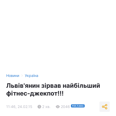
›
Новини
Україна
Львів'янин зірвав найбільший
фітнес-джекпот!!!
11:46, 24.02.15
2 хв.
2046
РЕКЛАМА