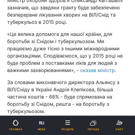
Міністр охорони здоров'я Олександр Квіташвілі
зазначив, що завдяки гранту буде забезпечено
безперервне лікування хворих на ВІЛ/Снід та
туберкульоз в 2015 році.
«Це велика допомога для нашої країни, для
боротьби зі Снідом і туберкульозом. Ми
працюємо дуже тісно з іншими міжнародними
організаціями. Сподіваємося, що у 2015 році не
буде проблем з поставками ліків для людей з
важкими захворюваннями», -
сказав міністр
.
За словами виконавчого директора Альянсу з
ВІЛ/Сніду в Україні Андрія Клепікова, більша
частина коштів - 68% - буде спрямована на
боротьбу зі Снідом, решта - на боротьбу з
туберкульозом.
«Отримання гранту в такий скрутний для України
RU
час є важливим і своєчасним. Альянс вже почав
МОВА
ГОЛОВНА
РОЗДІЛИ
ПОГОДА
ЛАЙТ