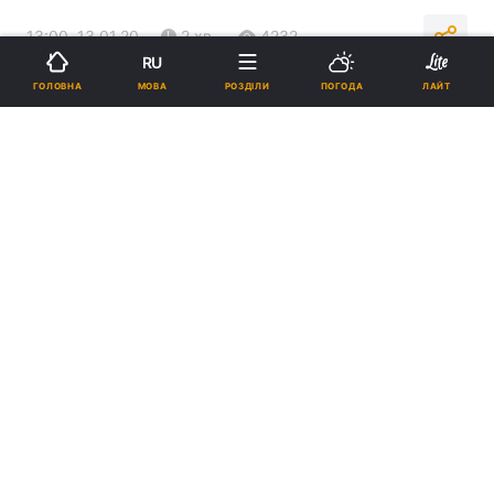
13:00, 13.01.20
2 хв.
4232
RU
МОВА
ГОЛОВНА
РОЗДІЛИ
ПОГОДА
ЛАЙТ
Підпишіться на нас в Google
Розпочате кримінальне провадження / ssu.gov.ua
Неякісно виконані роботи поставили під
загрозу життя і здоров’я дітей.
Реклама