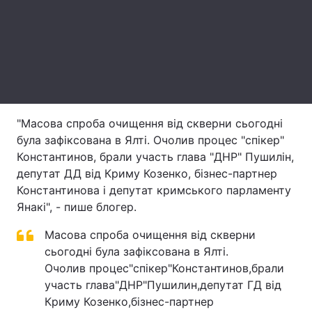
Лонгріди
Відео з Youtube
Статті
Інтерв'ю
Думки
"Масова спроба очищення від скверни сьогодні
Архів
Вакансії
була зафіксована в Ялті. Очолив процес "спікер"
Константинов, брали участь глава "ДНР" Пушилін,
Контакти
депутат ДД від Криму Козенко, бізнес-партнер
Послуги
Константинова і депутат кримського парламенту
Янакі", - пише блогер.
Масова спроба очищення від скверни
сьогодні була зафіксована в Ялті.
Очолив процес"спікер"Константинов,брали
участь глава"ДНР"Пушилин,депутат ГД від
Криму Козенко,бізнес-партнер