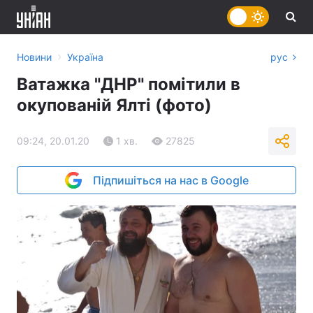
›
Новини
Україна
рус
Ватажка "ДНР" помітили в
окупованій Ялті (фото)
09:24, 20.01.20
1 хв.
27825
Підпишіться на нас в Google