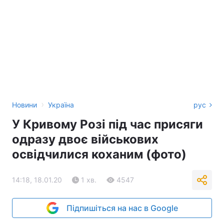
›
Новини
Україна
рус
У Кривому Розі під час присяги
одразу двоє військових
освідчилися коханим (фото)
14:18, 18.01.20
1 хв.
4547
Підпишіться на нас в Google