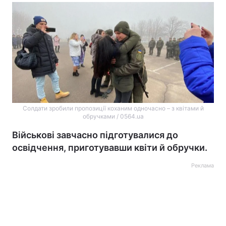
Солдати зробили пропозиції коханим одночасно – з квітами й
обручками / 0564.ua
Військові завчасно підготувалися до
освідчення, приготувавши квіти й обручки.
Реклама