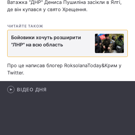
Ватажка "ДНР" Дениса Пушиліна засікли в Ялті,
де він купався у свято Хрещення.
Головна
Війна
ЧИТАЙТЕ ТАКОЖ
Бойовики хочуть розширити
Україна
Політика
"ЛНР" на всю область
Економіка
Світ
Про це написав блогер RoksolanaToday&Крим у
Спорт
Наука
Twitter.
Техно і зв'язок
Лайт
ВІДЕО ДНЯ
Зброя
Інциденти
Здоров'я
Туризм
Цікавинки
Погода
Екологія
Регіони