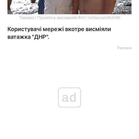
Терорист Пушилін в окупованій Ялті / twitter.com/KrimRt
Користувачі мережі вкотре висміяли
ватажка "ДНР".
Реклама
ad