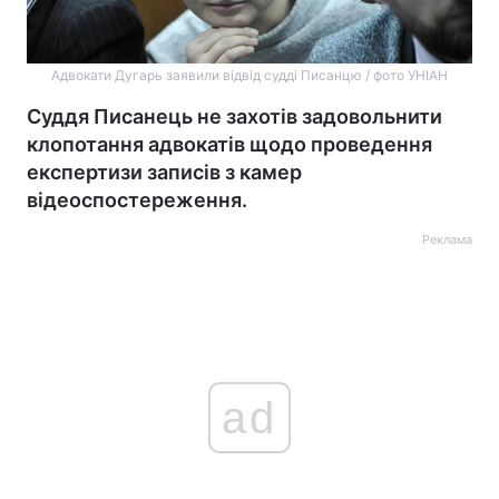
Адвокати Дугарь заявили відвід судді Писанцю / фото УНІАН
Суддя Писанець не захотів задовольнити
клопотання адвокатів щодо проведення
експертизи записів з камер
відеоспостереження.
Реклама
ad