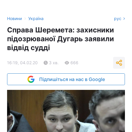
›
Новини
Україна
рус
Справа Шеремета: захисники
підозрюваної Дугарь заявили
відвід судді
16:19, 04.02.20
3 хв.
666
Підпишіться на нас в Google