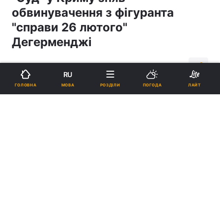
обвинувачення з фігуранта
"справи 26 лютого"
Дегерменджі
16:00, 04.02.20
3 хв.
481
RU
МОВА
ГОЛОВНА
РОЗДІЛИ
ПОГОДА
ЛАЙТ
Підпишіться на нас в Google
Мустафа Дегерменджи / фото