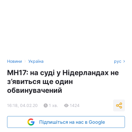
›
Новини
Україна
рус
МН17: на суді у Нідерландах не
з’явиться ще один
обвинувачений
16:18, 04.02.20
1 хв.
1424
Підпишіться на нас в Google