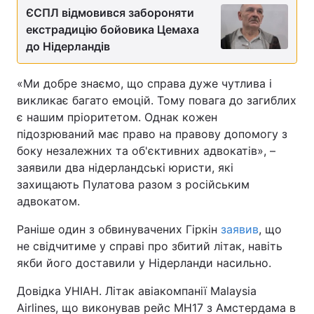
ЄСПЛ відмовився забороняти
екстрадицію бойовика Цемаха
до Нідерландів
«Ми добре знаємо, що справа дуже чутлива і
викликає багато емоцій. Тому повага до загиблих
є нашим пріоритетом. Однак кожен
підозрюваний має право на правову допомогу з
боку незалежних та об'єктивних адвокатів», –
заявили два нідерландські юристи, які
захищають Пулатова разом з російським
адвокатом.
Раніше один з обвинувачених Гіркін
заявив
, що
не свідчитиме у справі про збитий літак, навіть
якби його доставили у Нідерланди насильно.
Довідка УНІАН. Літак авіакомпанії Malaysia
Airlines, що виконував рейс MH17 з Амстердама в