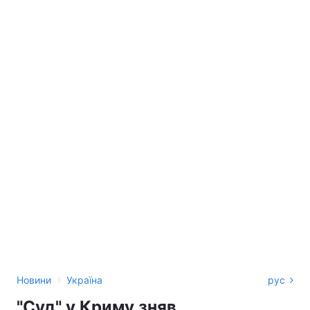
›
Новини
Україна
рус
"Суд" у Криму зняв