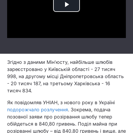
Play
Лонгріди
Video
Відео з Youtube
Статті
Інтерв'ю
Думки
Архів
Вакансії
Згідно з даними Мін'юсту, найбільше шлюбів
Контакти
зареєстровано у Київській області - 27 тисяч
998, на другому місці Дніпропетровська область
Послуги
- 20 тисяч 187, на третьому Харківська - 16
тисяч 834.
Як повідомляв УНІАН, з нового року в Україні
подорожчало розлучення
. Зокрема, подача
позовної заяви про розірвання шлюбу тепер
обійдеться в 840,80 гривень. Поділ майна при
розірванні шлюбу – від 840,80 гривень і вище, але