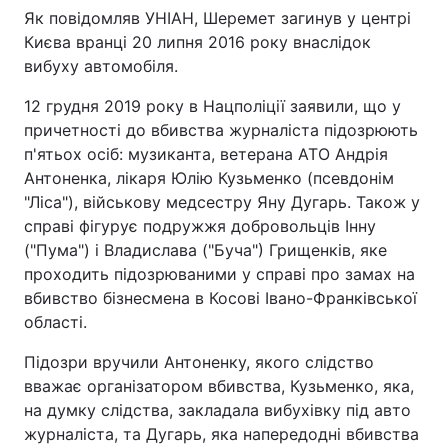
Як повідомляв УНІАН, Шеремет загинув у центрі
Києва вранці 20 липня 2016 року внаслідок
вибуху автомобіля.
12 грудня 2019 року в Нацполіції заявили, що у
причетності до вбивства журналіста підозрюють
п'ятьох осіб: музиканта, ветерана АТО Андрія
Антоненка, лікаря Юлію Кузьменко (псевдонім
"Ліса"), військову медсестру Яну Дугарь. Також у
справі фігурує подружжя добровольців Інну
("Пума") і Владислава ("Буча") Грищенків, яке
проходить підозрюваними у справі про замах на
вбивство бізнесмена в Косові Івано-Франківської
області.
Підозри вручили Антоненку, якого слідство
вважає організатором вбивства, Кузьменко, яка,
на думку слідства, закладала вибухівку під авто
журналіста, та Дугарь, яка напередодні вбивства