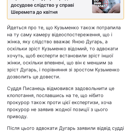
досудове слідство у справі
Шеремета до квітня
Йдеться про те, що Кузьменко також потрапила
на ту саму камеру відеоспостереження, що і
жінка, яку слідство вважає Яною Дугарь, а
оскільки зріст Кузьменко відомий, то адвокати
хочуть, щоб експерти встановили зріст іншої
жінки, оскільки впевнені, що він є меншим за
зріст Дугарь, і порівняння зі зростом Кузьменко
дозволить це довести.
Суддя Писанець відмовився задовольнити це
клопотання, пославшись на те, що нібито
прокурор також проти цієї експертизи, хоча
прокурор не заявив жодної позиції з цього
приводу.
Після цього адвокати Дугарь заявили відвід судді