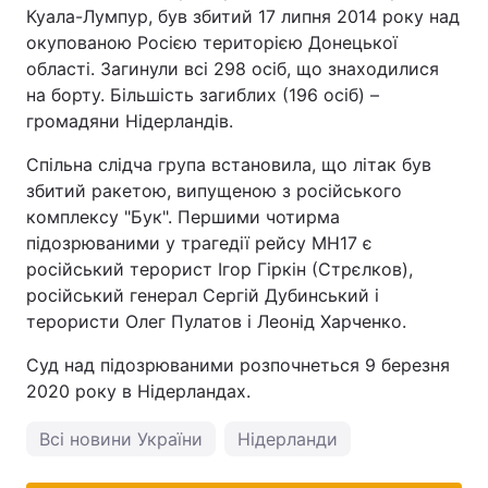
Куала-Лумпур, був збитий 17 липня 2014 року над
окупованою Росією територією Донецької
області. Загинули всі 298 осіб, що знаходилися
на борту. Більшість загиблих (196 осіб) –
громадяни Нідерландів.
Спільна слідча група встановила, що літак був
збитий ракетою, випущеною з російського
комплексу "Бук". Першими чотирма
підозрюваними у трагедії рейсу МН17 є
російський терорист Ігор Гіркін (Стрєлков),
російський генерал Сергій Дубинський і
терористи Олег Пулатов і Леонід Харченко.
Суд над підозрюваними розпочнеться 9 березня
2020 року в Нідерландах.
Всі новини України
Нідерланди