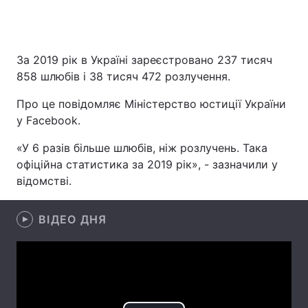
За 2019 рік в Україні зареєстровано 237 тисяч
Головна
Війна
858 шлюбів і 38 тисяч 472 розлучення.
Україна
Політика
Про це повідомляє Міністерство юстиції України
у Facebook.
Економіка
Світ
«У 6 разів більше шлюбів, ніж розлучень. Така
Спорт
Наука
офіційна статистика за 2019 рік», - зазначили у
відомстві.
Техно і зв'язок
Лайт
Зброя
Інциденти
ВІДЕО ДНЯ
Здоров'я
Туризм
Цікавинки
Погода
Екологія
Регіони