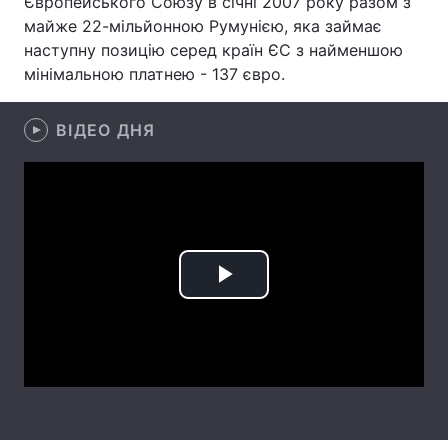
Європейського Союзу в січні 2007 року разом з
майже 22-мільйонною Румунією, яка займає
наступну позицію серед країн ЄС з найменшою
мінімальною платнею - 137 євро.
Головна
Війна
ВІДЕО ДНЯ
Україна
Політика
Економіка
Світ
Спорт
Наука
Техно і зв'язок
Лайт
Play
Зброя
Інциденти
Video
Здоров'я
Туризм
Цікавинки
Погода
Екологія
Регіони