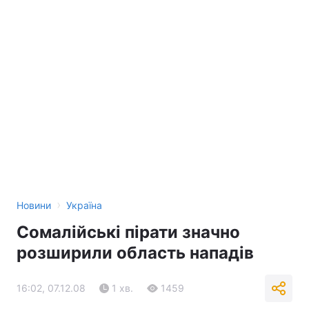
›
Новини
Україна
Сомалійські пірати значно
розширили область нападів
16:02, 07.12.08
1 хв.
1459