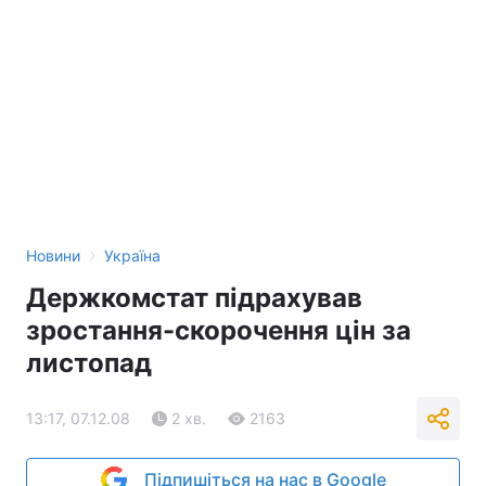
›
Новини
Україна
Держкомстат підрахував
зростання-скорочення цін за
листопад
13:17, 07.12.08
2 хв.
2163
Підпишіться на нас в Google