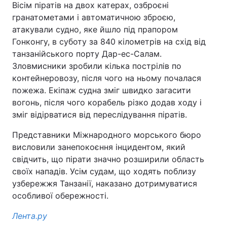
Вісім піратів на двох катерах, озброєні
гранатометами і автоматичною зброєю,
атакували судно, яке йшло під прапором
Гонконгу, в суботу за 840 кілометрів на схід від
танзанійського порту Дар-ес-Салам.
Зловмисники зробили кілька пострілів по
контейнеровозу, після чого на ньому почалася
пожежа. Екіпаж судна зміг швидко загасити
вогонь, після чого корабель різко додав ходу і
зміг відірватися від переслідування піратів.
Представники Міжнародного морського бюро
висловили занепокоєння інцидентом, який
свідчить, що пірати значно розширили область
своїх нападів. Усім судам, що ходять поблизу
узбережжя Танзанії, наказано дотримуватися
особливої обережності.
Лента.ру