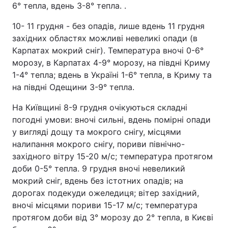
6° тепла, вдень 3-8° тепла. .
10- 11 грудня - без опадів, лише вдень 11 грудня
західних областях можливі невеликі опади (в
Карпатах мокрий сніг). Температура вночі 0-6°
морозу, в Карпатах 4-9° морозу, на півдні Криму
1-4° тепла; вдень в Україні 1-6° тепла, в Криму та
на півдні Одещини 3-9° тепла.
На Київщині 8-9 грудня очікуються складні
погодні умови: вночі сильні, вдень помірні опади
у вигляді дощу та мокрого снігу, місцями
налипання мокрого снігу, пориви північно-
західного вітру 15-20 м/с; температура протягом
доби 0-5° тепла. 9 грудня вночі невеликий
мокрий сніг, вдень без істотних опадів; на
дорогах подекуди ожеледиця; вітер західний,
вночі місцями пориви 15-17 м/с; температура
протягом доби від 3° морозу до 2° тепла, в Києві