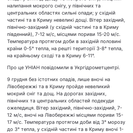
налипання мокрого снігу, у північних та
центральних областях сильні опади; у східній
частині та в Криму невеликі дощі. Вітер західний,
північно-західний (у східній частині та в Криму
південний), 7-12 м/с, місцями пориви 15-20 м/с.
Температура протягом доби в західній половині
країни 0-5° тепла, на решті території 3-8° тепла,
на крайньому сході та в Криму 6-11°.
Про це УНІАН повідомили в Укргідрометцентрі.
9 грудня без істотних опадів, лише вночі на
Лівобережжі та в Криму пройде невеликий
мокрий сніг та дощ. На дорогах західних,
північних та центральних областей подекуди
ожеледиця. Вітер західний, північно-західний, 7-
12 м/с, вночі на Лівобережжі місцями пориви 15-
17 м/с. Температура протягом доби від 3° морозу
до 3° тепла, у східній частині та в Криму вночі 1-