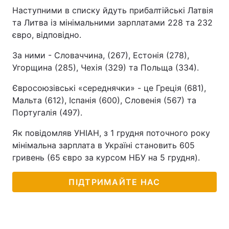
Наступними в списку йдуть прибалтійські Латвія
Лонгріди
та Литва із мінімальними зарплатами 228 та 232
євро, відповідно.
Відео з Youtube
Статті
За ними - Словаччина, (267), Естонія (278),
Угорщина (285), Чехія (329) та Польща (334).
Інтерв'ю
Думки
Євросоюзівські «середнячки» - це Греція (681),
Архів
Вакансії
Мальта (612), Іспанія (600), Словенія (567) та
Португалія (497).
Контакти
Як повідомляв УНІАН, з 1 грудня поточного року
Послуги
мінімальна зарплата в Україні становить 605
гривень (65 євро за курсом НБУ на 5 грудня).
ПІДТРИМАЙТЕ НАС