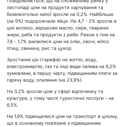
Повідомляється, що на споживчому ринку у
листопаді ціни на продукти харчування та
безалкогольні напої зросли на 0,2%. Найбільше
(на 9%) подорожчали яйця. На 4,7 - 2% зросли в
ціні молоко, вершкове масло, сири, тваринні
жири, риба та продукти з риби. Разом з тим на
7,8 - 1,7% знизилися ціни на олію, овочі, м’ясо
птиці, свинину, рис та цукор.
Зростання цін (тарифів) на житло, воду,
електроенергію, газ та інші види палива на 6,2%
зумовлене, в першу чергу, підвищенням плати за
гарячу воду, опалення (на 23,9%).
На 3,2% зросли ціни у сфері відпочинку та
культури, у тому числі туристичні послуги - на
6,5%.
На 1,9% підвищилися ціни на транспорт в цілому,
що в основному пов’язане з підвищенням