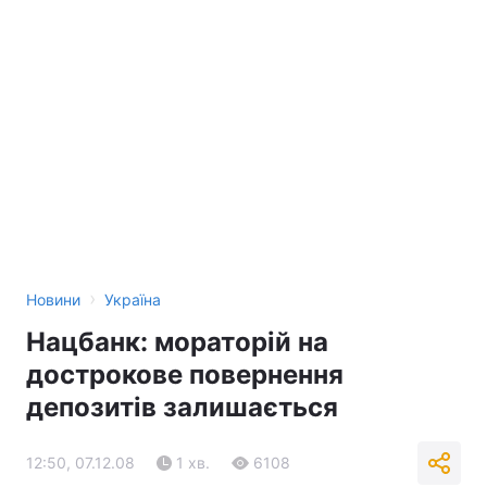
›
Новини
Україна
Нацбанк: мораторій на
дострокове повернення
депозитів залишається
12:50, 07.12.08
1 хв.
6108