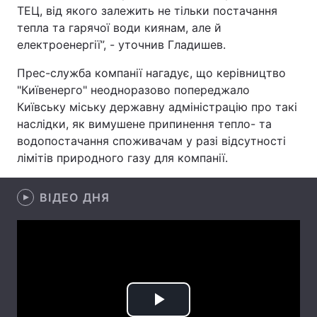
ТЕЦ, від якого залежить не тільки постачання
Лонгріди
тепла та гарячої води киянам, але й
електроенергії”, - уточнив Гладишев.
Відео з Youtube
Статті
Прес-служба компанії нагадує, що керівництво
"Київенерго" неодноразово попереджало
Інтерв'ю
Думки
Київську міську державну адміністрацію про такі
наслідки, як вимушене припинення тепло- та
Архів
Вакансії
водопостачання споживачам у разі відсутності
лімітів природного газу для компанії.
Контакти
Послуги
ВІДЕО ДНЯ
Play