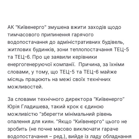
АК "Київенерго" змушена вжити заходів щодо
Головна
Війна
тимчасового припинення гарячого
Україна
Політика
водопостачання до адміністративних будівель,
житлових будинків, зони теплопостачання ТЕЦ-5
Економіка
Світ
та ТЕЦ-6. Про це заявили керівники
енергогенеруючої компанії. Причина, за їхніми
Спорт
Наука
словами, у тому, що ТЕЦ-5 та ТЕЦ-6 майже
місяць працюють на межі своїх технічних
Техно і зв'язок
Лайт
можливостей.
Зброя
Інциденти
За словами технічного директора “Київенерго”
Юрія Гладишева, такий крок є єдиною
Здоров'я
Туризм
можливістю “зберегти мінімальний рівень
опалення для киян. “Якщо "Київенерго" цього не
Цікавинки
Погода
зробить (не почне масово виключати гараче
водопостачання – ред.), вийде із ладу обладнання
Екологія
Регіони