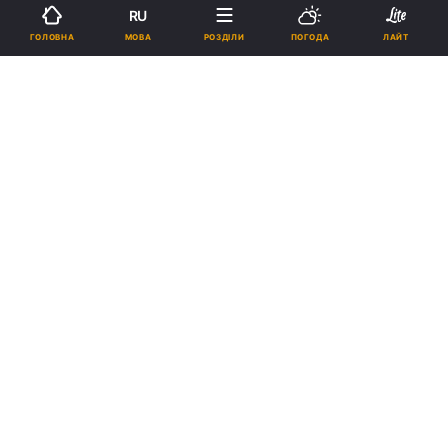
RU
МОВА
ГОЛОВНА
РОЗДІЛИ
ПОГОДА
ЛАЙТ
Євро на міжбанку досягло історичного максимуму
Реклама