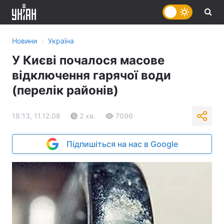
›
Новини
Україна
У Києві почалося масове
відключення гарячої води
(перелік районів)
18:13, 11.12.08
2 хв.
7096
Підпишіться на нас в Google