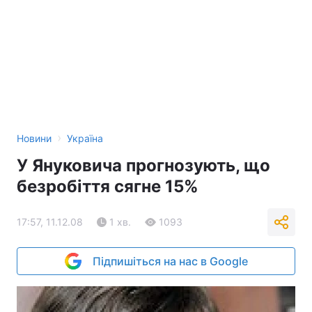
›
Новини
Україна
У Януковича прогнозують, що
безробіття сягне 15%
17:57, 11.12.08
1 хв.
1093
Підпишіться на нас в Google