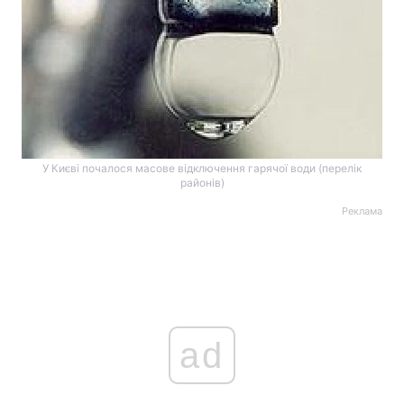
У Києві почалося масове відключення гарячої води (перелік
районів)
Реклама
ad