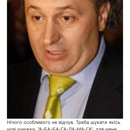
Нічого особливого не відчув. Треба шукати якісь
нові книжки. “А-БА-БА-ГА-ЛА-МА-ГА” для мене