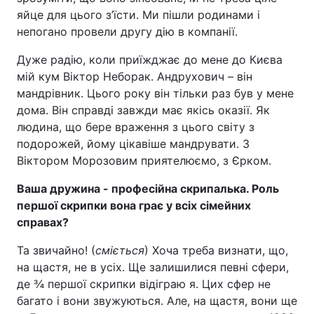
яйце для цього з’їсти. Ми пішли родинами і
непогано провели другу дію в компанії.
Дуже радію, коли приїжджає до мене до Києва
мій кум Віктор Неборак. Андрухович – він
мандрівник. Цього року він тільки раз був у мене
дома. Він справді завжди має якісь оказії. Як
людина, що бере враження з цього світу з
подорожей, йому цікавіше мандрувати. З
Віктором Морозовим приятелюємо, з Єрком.
Ваша дружина - професійна скрипалька. Роль
першої скрипки вона грає у всіх сімейних
справах?
Та звичайно! (
сміється
) Хоча треба визнати, що,
на щастя, не в усіх. Ще залишилися певні сфери,
де ¾ першої скрипки відіграю я. Цих сфер не
багато і вони звужуються. Але, на щастя, вони ще