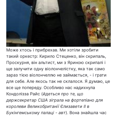
Може хтось і прибрехав. Ми хотіли зробити
такий оркестр: Кирило Стеценко, він скрипаль,
Проскурня, він альтист, ми з Яриною скрипалі і
ще залучити одну віолончелістку, яка так само
зараз тією віолончеллю не займається, - і грати
для себе. Але якось так не склалося. Я думаю, це
все ще попереду. Особливо нас надихнула
Кондолізза Райс (
йдеться про те, що
держсекретар США зіграла на фортепіано для
королеви Великобританії Єлизавети II в
Букінгемському палаці - авт
). Вона знайшла час