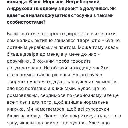
команда: Єрко, Морозов, Негребецький,
Андрухович в одному з проектів долучився. Як
вдається налагоджуватися стосунки з такими
особистостями?
Вони знають, я не просто директор, все ж таки
сам колись активно займався творчістю - був не
останнім українським поетом. Може тому якась
більша довіра до мене, а у мене до них -
розуміння. З кожним треба говорити
аргументовано. Не образити людину, знайти
якесь компромісне рішення. Багато буває
творчих суперечок, дуже напружених моментів,
але все пов’язано з книжками. Буває що не
розмовляємо, сердимося по-серйозному, але це
все тільки для того, щоб вийшла нормальна
книжка. Ми намагаємося, щоб всі суперечки
йшли на краще. Якщо тебе покритикують до того
часу, як книжка вийде - це чудово. Але якщо