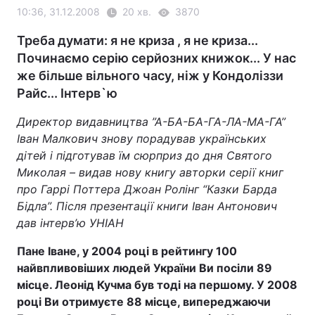
10:36, 31.12.2008
20 хв.
3870
Треба думати: я не криза , я не криза...
Починаємо серію серйозних книжок... У нас
же більше вільного часу, ніж у Кондоліззи
Райс... Інтерв`ю
Директор видавництва ”А-БА-БА-ГА-ЛА-МА-ГА”
Іван Малкович знову порадував українських
дітей і підготував їм сюрприз до дня Святого
Миколая – видав нову книгу авторки серії книг
про Гаррі Поттера Джоан Ролінг “Казки Барда
Бідла”. Після презентації книги Іван Антонович
дав інтерв’ю УНІАН
Пане Іване, у 2004 році в рейтингу 100
найвпливовіших людей України Ви посіли 89
місце. Леонід Кучма був тоді на першому. У 2008
році Ви отримуєте 88 місце, випереджаючи