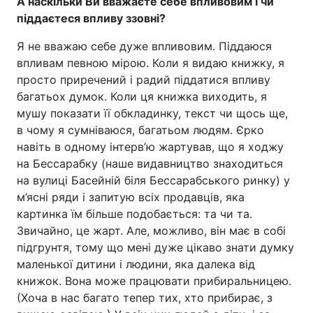
А наскільки Ви вважаєте себе впливовим і чи
піддаєтеся впливу ззовні?
Я не вважаю себе дуже впливовим. Піддаюся
впливам певною мірою. Коли я видаю книжку, я
просто приречений і радий піддатися впливу
багатьох думок. Коли ця книжка виходить, я
мушу показати її обкладинку, текст чи щось ще,
в чому я сумніваюся, багатьом людям. Єрко
навіть в одному інтерв’ю жартував, що я ходжу
на Бессарабку (наше видавництво знаходиться
на вулиці Басейній біля Бессарабського ринку) у
м’ясні ряди і запитую всіх продавців, яка
картинка їм більше подобається: та чи та.
Звичайно, це жарт. Але, можливо, він має в собі
підгрунтя, тому що мені дуже цікаво знати думку
маленької дитини і людини, яка далека від
книжок. Вона може працювати прибиральницею.
(Хоча в нас багато тепер тих, хто прибирає, з