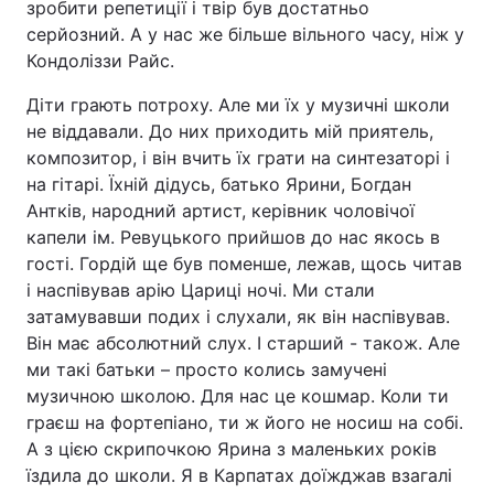
зробити репетиції і твір був достатньо
серйозний. А у нас же більше вільного часу, ніж у
Кондоліззи Райс.
Діти грають потроху. Але ми їх у музичні школи
не віддавали. До них приходить мій приятель,
композитор, і він вчить їх грати на синтезаторі і
на гітарі. Їхній дідусь, батько Ярини, Богдан
Антків, народний артист, керівник чоловічої
капели ім. Ревуцького прийшов до нас якось в
гості. Гордій ще був поменше, лежав, щось читав
і наспівував арію Цариці ночі. Ми стали
затамувавши подих і слухали, як він наспівував.
Він має абсолютний слух. І старший - також. Але
ми такі батьки – просто колись замучені
музичною школою. Для нас це кошмар. Коли ти
граєш на фортепіано, ти ж його не носиш на собі.
А з цією скрипочкою Ярина з маленьких років
їздила до школи. Я в Карпатах доїжджав взагалі