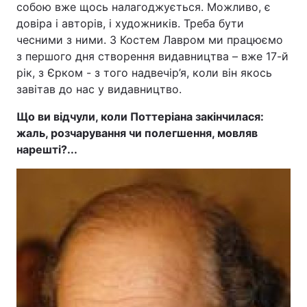
собою вже щось налагоджується. Можливо, є
довіра і авторів, і художників. Треба бути
чесними з ними. З Костем Лавром ми працюємо
з першого дня створення видавництва – вже 17-й
рік, з Єрком - з того надвечір’я, коли він якось
завітав до нас у видавництво.
Що ви відчули, коли Поттеріана закінчилася:
жаль, розчарування чи полегшення, мовляв
нарешті?...