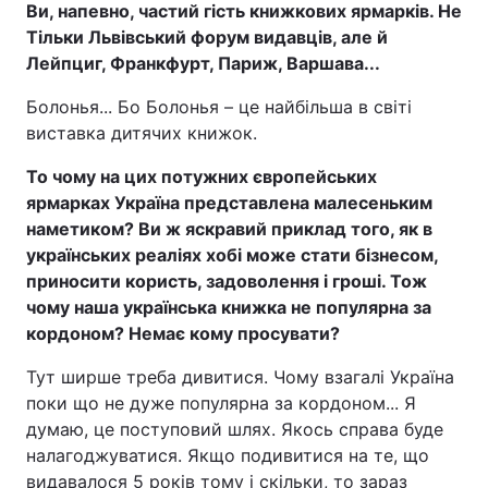
Ви, напевно, частий гість книжкових ярмарків. Не
Тільки Львівський форум видавців, але й
Лейпциг, Франкфурт, Париж, Варшава...
Болонья... Бо Болонья – це найбільша в світі
виставка дитячих книжок.
То чому на цих потужних європейських
ярмарках Україна представлена малесеньким
наметиком? Ви ж яскравий приклад того, як в
українських реаліях хобі може стати бізнесом,
приносити користь, задоволення і гроші. Тож
чому наша українська книжка не популярна за
кордоном? Немає кому просувати?
Тут ширше треба дивитися. Чому взагалі Україна
поки що не дуже популярна за кордоном... Я
думаю, це поступовий шлях. Якось справа буде
налагоджуватися. Якщо подивитися на те, що
видавалося 5 років тому і скільки, то зараз