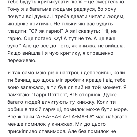
тебе будуть критикувати після – це смертельно.
Тому я з багатьма людьми раджуся, бо хочу
почути всі думки. І треба давати читати людям,
які дуже критичні. Не тільки які вас будуть
гладити: “Ой як гарно!”. А які скажуть: “Ні, не
гарно. Оце погано. Фу! А тут не те. А це вже
було.” Але це все до того, як книжка не вийшла.
Якщо вийшла і я чую критику, я страшенно
переживаю.
Я так само маю різні настрої, і депресивні, коли
ти бачиш, що щось міг зробити краще і від тебе
воно залежало, а ти був сліпий на той момент. Я
пам’ятаю: “Гаррі Поттер”, 816 сторінок. Дуже
багато людей вичитують ту книжку. Коли ти
робиш в такій гарячці, помилок може бути море.
Все ж таки “А-БА-БА-ГА-ЛА-МА-ГА” має набагато
менше помилок у книжках. Ми до цього
прискіпливо ставимося. Але без помилок не