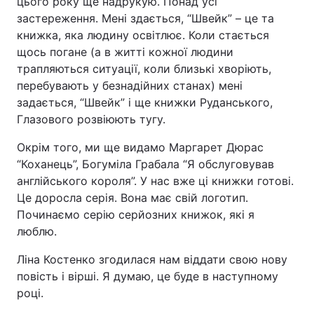
цього року ще надрукую. Понад усі
застереження. Мені здається, “Швейк” – це та
книжка, яка людину освітлює. Коли стається
щось погане (а в житті кожної людини
трапляються ситуації, коли близькі хворіють,
перебувають у безнадійних станах) мені
задається, “Швейк” і ще книжки Руданського,
Глазового розвіюють тугу.
Окрім того, ми ще видамо Маргарет Дюрас
“Коханець”, Богуміла Грабала “Я обслуговував
англійського короля”. У нас вже ці книжки готові.
Це доросла серія. Вона має свій логотип.
Починаємо серію серйозних книжок, які я
люблю.
Ліна Костенко згодилася нам віддати свою нову
повість і вірші. Я думаю, це буде в наступному
році.