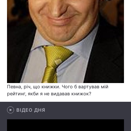
Лонгріди
Відео з Youtube
Статті
Інтерв'ю
Думки
Архів
Вакансії
Контакти
Послуги
Певна, річ, що книжки. Чого б вартував мій
рейтинг, якби я не видавав книжок?
ВІДЕО ДНЯ