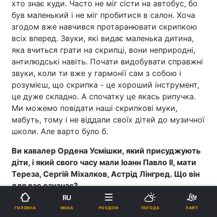
хто знає куди. Часто не міг сісти на автобус, бо
був маленький і не міг пробитися в салон. Хоча
згодом вже навчився протаранювати скрипкою
всіх вперед. Звуки, які видає маленька дитина,
яка вчиться грати на скрипці, вони неприродні,
антилюдські навіть. Почати видобувати справжні
звуки, коли ти вже у гармонії сам з собою і
розумієш, що скрипка - це хороший інструмент,
це дуже складно. А спочатку це якась рипучка.
Ми можемо повідати наші скрипкові муки,
мабуть, тому і не віддали своїх дітей до музичної
школи. Але варто було б.
Ви кавалер Ордена Усмішки, який присуджують
діти, і який свого часу мали Іоанн Павло II, мати
Тереза, Сергій Міхалков, Астрід Лінгред. Що він
для вас означає?
RU
Це міжнародний орден. Їхній центр є у Варшаві. У
МОВА
ГОЛОВНА
РОЗДІЛИ
ПОГОДА
ЛАЙТ
мене такі гарні фотографії звідти. Вони