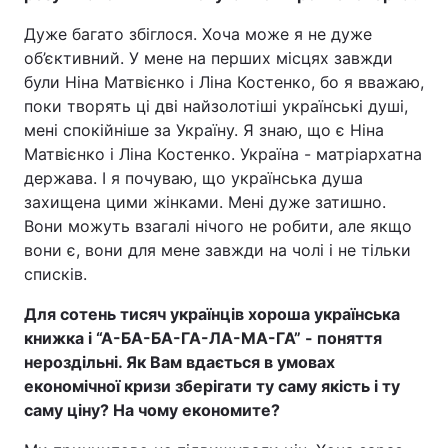
Дуже багато збіглося. Хоча може я не дуже
об’єктивний. У мене на перших місцях завжди
були Ніна Матвієнко і Ліна Костенко, бо я вважаю,
поки творять ці дві найзолотіші українські душі,
мені спокійніше за Україну. Я знаю, що є Ніна
Матвієнко і Ліна Костенко. Україна - матріархатна
держава. І я почуваю, що українська душа
захищена цими жінками. Мені дуже затишно.
Вони можуть взагалі нічого не робити, але якщо
вони є, вони для мене завжди на чолі і не тільки
списків.
Для сотень тисяч українців хороша українська
книжка і “А-БА-БА-ГА-ЛА-МА-ГА” - поняття
нероздільні. Як Вам вдається в умовах
економічної кризи зберігати ту саму якість і ту
саму ціну? На чому економите?