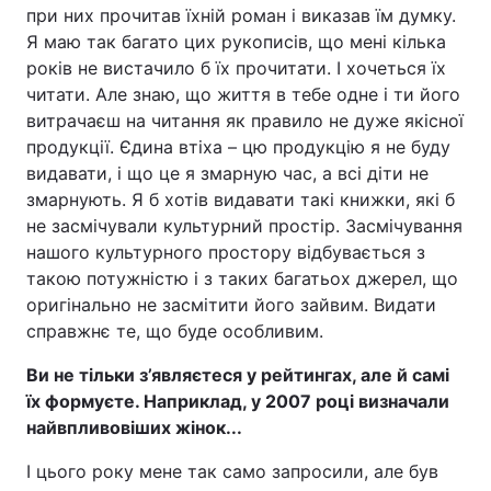
при них прочитав їхній роман і виказав їм думку.
Я маю так багато цих рукописів, що мені кілька
років не вистачило б їх прочитати. І хочеться їх
читати. Але знаю, що життя в тебе одне і ти його
витрачаєш на читання як правило не дуже якісної
продукції. Єдина втіха – цю продукцію я не буду
видавати, і що це я змарную час, а всі діти не
змарнують. Я б хотів видавати такі книжки, які б
не засмічували культурний простір. Засмічування
нашого культурного простору відбувається з
такою потужністю і з таких багатьох джерел, що
оригінально не засмітити його зайвим. Видати
справжнє те, що буде особливим.
Ви не тільки з’являєтеся у рейтингах, але й самі
їх формуєте. Наприклад, у 2007 році визначали
найвпливовіших жінок...
І цього року мене так само запросили, але був