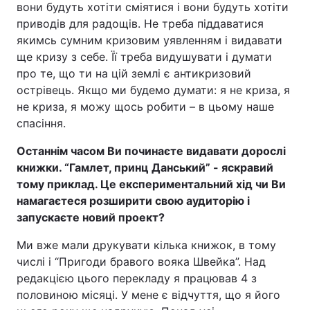
вони будуть хотіти сміятися і вони будуть хотіти
приводів для радощів. Не треба піддаватися
якимсь сумним кризовим уявленням і видавати
ще кризу з себе. Її треба видушувати і думати
про те, що ти на цій землі є антикризовий
острівець. Якщо ми будемо думати: я не криза, я
не криза, я можу щось робити – в цьому наше
спасіння.
Останнім часом Ви починаєте видавати дорослі
книжки. “Гамлет, принц Данський” - яскравий
тому приклад. Це експериментальний хід чи Ви
намагаєтеся розширити свою аудиторію і
запускаєте новий проект?
Ми вже мали друкувати кілька книжок, в тому
числі і “Пригоди бравого вояка Швейка”. Над
редакцією цього перекладу я працював 4 з
половиною місяці. У мене є відчуття, що я його