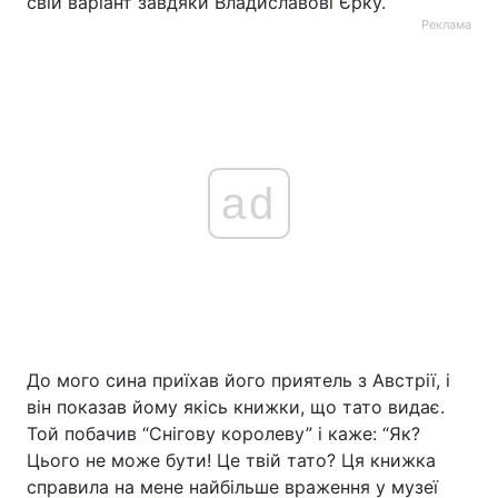
свій варіант завдяки Владиславові Єрку.
Реклама
ad
До мого сина приїхав його приятель з Австрії, і
він показав йому якісь книжки, що тато видає.
Той побачив “Снігову королеву” і каже: “Як?
Цього не може бути! Це твій тато? Ця книжка
справила на мене найбільше враження у музеї