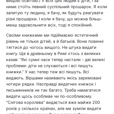
вищою освітою.) У всіх цих людей є діти, і за
ними стоїть певний суспільний прошарок. Я коли
запитую ту людину, я бачу, як будуть реагувати
різні прошарки. І коли я бачу, що можна більш-
менш задовольнити всіх, тоді я спокійний.
Своїми книжками ми підіймаємо естетичний
рівень не тільки дітей, а й батьків. Вони повинні
тягтися до чогось вищого. Не штука видати
книгу. Ще в древньому в Римі хтось з великих
казав: “Які сумні часи тепер настали - дві великі
проблеми: діти не слухаються і всі пишуть
книжки.” У нас тепер теж всі пишуть. Всі
видають. Віршами називають якісь заримовані
чотири рядки. Насправді видатних книжок і
письменників не так багато. Треба намагатися
видати щось особливе чи по-особливому.
“Снігова королева” видається вже майже 200
років у скількох країнах, але ми зуміли видати