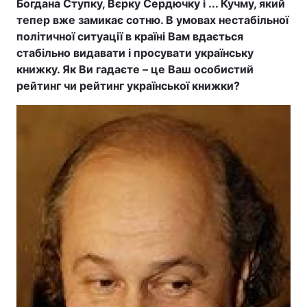
Богдана Ступку, Вєрку Сердючку і ... Кучму, який
тепер вже замикає сотню. В умовах нестабільної
політичної ситуації в країні Вам вдається
стабільно видавати і просувати українську
Головна
Війна
книжку. Як Ви гадаєте – це Ваш особистий
рейтинг чи рейтинг української книжки?
Україна
Політика
Економіка
Світ
Спорт
Наука
Техно і зв'язок
Лайт
Зброя
Інциденти
Здоров'я
Туризм
Цікавинки
Погода
Екологія
Регіони