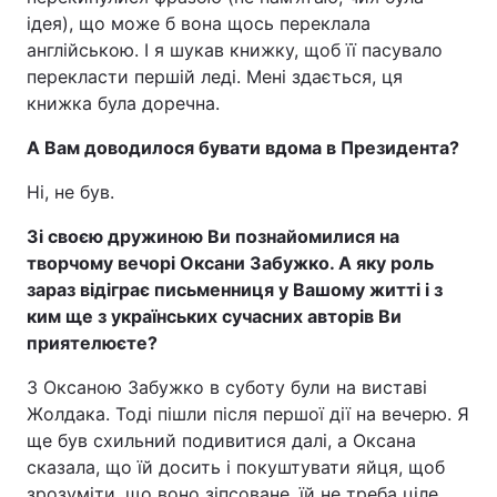
ідея), що може б вона щось переклала
англійською. І я шукав книжку, щоб її пасувало
перекласти першій леді. Мені здається, ця
книжка була доречна.
А Вам доводилося бувати вдома в Президента?
Ні, не був.
Зі своєю дружиною Ви познайомилися на
творчому вечорі Оксани Забужко. А яку роль
зараз відіграє письменниця у Вашому житті і з
ким ще з українських сучасних авторів Ви
приятелюєте?
З Оксаною Забужко в суботу були на виставі
Жолдака. Тоді пішли після першої дії на вечерю. Я
ще був схильний подивитися далі, а Оксана
сказала, що їй досить і покуштувати яйця, щоб
зрозуміти, що воно зіпсоване, їй не треба ціле