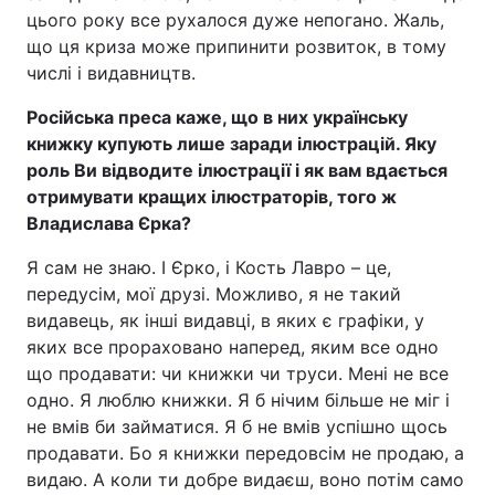
цього року все рухалося дуже непогано. Жаль,
що ця криза може припинити розвиток, в тому
числі і видавництв.
Російська преса каже, що в них українську
книжку купують лише заради ілюстрацій. Яку
роль Ви відводите ілюстрації і як вам вдається
отримувати кращих ілюстраторів, того ж
Владислава Єрка?
Я сам не знаю. І Єрко, і Кость Лавро – це,
передусім, мої друзі. Можливо, я не такий
видавець, як інші видавці, в яких є графіки, у
яких все прораховано наперед, яким все одно
що продавати: чи книжки чи труси. Мені не все
одно. Я люблю книжки. Я б нічим більше не міг і
не вмів би займатися. Я б не вмів успішно щось
продавати. Бо я книжки передовсім не продаю, а
видаю. А коли ти добре видаєш, воно потім само