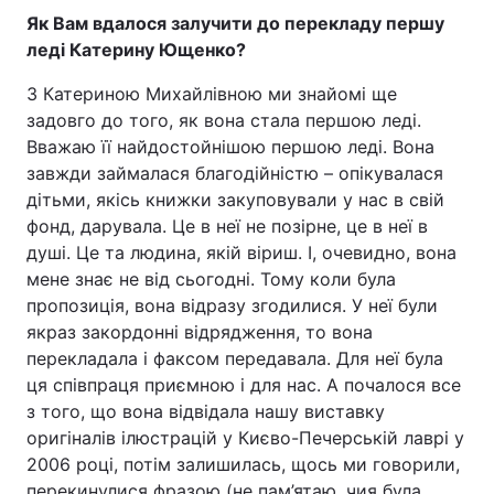
Як Вам вдалося залучити до перекладу першу
леді Катерину Ющенко?
З Катериною Михайлівною ми знайомі ще
задовго до того, як вона стала першою леді.
Вважаю її найдостойнішою першою леді. Вона
завжди займалася благодійністю – опікувалася
дітьми, якісь книжки закуповували у нас в свій
фонд, дарувала. Це в неї не позірне, це в неї в
душі. Це та людина, якій віриш. І, очевидно, вона
мене знає не від сьогодні. Тому коли була
пропозиція, вона відразу згодилися. У неї були
якраз закордонні відрядження, то вона
перекладала і факсом передавала. Для неї була
ця співпраця приємною і для нас. А почалося все
з того, що вона відвідала нашу виставку
оригіналів ілюстрацій у Києво-Печерській лаврі у
2006 році, потім залишилась, щось ми говорили,
перекинулися фразою (не пам’ятаю, чия була