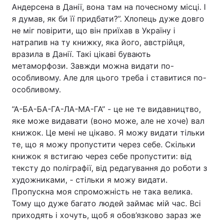
Андерсена в Данії, вона там на почесному місці. І
я думав, як би її придбати?”. Хлопець дуже довго
не міг повірити, що він приїхав в Україну і
натрапив на ту книжку, яка його, австрійця,
вразила в Данії. Такі цікаві бувають
метаморфози. Завжди можна видати по-
особливому. Але для цього треба і ставитися по-
особливому.
“А-БА-БА-ГА-ЛА-МА-ГА” - це не те видавництво,
яке може видавати (воно може, але не хоче) вал
книжок. Це мені не цікаво. Я можу видати тільки
те, що я можу пропустити через себе. Скільки
книжок я встигаю через себе пропустити: від
тексту до поліграфії, від редагування до роботи з
художниками, - стільки я можу видати.
Пропускна моя спроможність не така велика.
Тому що дуже багато людей займає мій час. Всі
приходять і хочуть, щоб я обов’язково зараз же