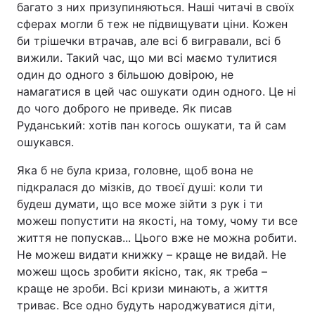
багато з них призупиняються. Наші читачі в своїх
сферах могли б теж не підвищувати ціни. Кожен
би трішечки втрачав, але всі б вигравали, всі б
вижили. Такий час, що ми всі маємо тулитися
один до одного з більшою довірою, не
намагатися в цей час ошукати один одного. Це ні
до чого доброго не приведе. Як писав
Руданський: хотів пан когось ошукати, та й сам
ошукався.
Яка б не була криза, головне, щоб вона не
підкралася до мізків, до твоєї душі: коли ти
будеш думати, що все може зійти з рук і ти
можеш попустити на якості, на тому, чому ти все
життя не попускав... Цього вже не можна робити.
Не можеш видати книжку – краще не видай. Не
можеш щось зробити якісно, так, як треба –
краще не зроби. Всі кризи минають, а життя
триває. Все одно будуть народжуватися діти,