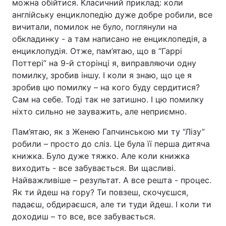
можна обійтися. Класичний приклад: коли
англійську енциклопедію дуже добре робили, все
вичитали, помилок не було, поглянули на
обкладинку - а там написано не енциклопедія, а
енциклопудія. Отже, пам’ятаю, що в “Гаррі
Поттері” на 9-й сторінці я, виправляючи одну
помилку, зробив іншу. І коли я знаю, що це я
зробив цю помилку – на кого буду сердитися?
Сам на себе. Тоді так не затишно. І цю помилку
ніхто сильно не зауважить, але неприємно.
Пам’ятаю, як з Женею Гапчинською ми ту “Лізу”
робили – просто до сліз. Це була її перша дитяча
книжка. Було дуже тяжко. Але коли книжка
виходить - все забувається. Ви щасливі.
Найважливіше – результат. А все решта - процес.
Як ти йдеш на гору? Ти повзеш, скочуєшся,
падаєш, обдираєшся, але ти туди йдеш. І коли ти
доходиш – то все, все забувається.