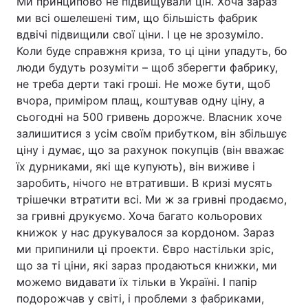
Ми принципово не підвищували цін. Хоча зараз
ми всі ошелешені тим, що більшість фабрик
вдвічі підвищили свої ціни. І це не зрозуміло.
Коли буде справжня криза, то ці ціни упадуть, бо
люди будуть розуміти – щоб зберегти фабрику,
не треба дерти такі гроші. Не може бути, щоб
вчора, приміром плащ, коштував одну ціну, а
сьогодні на 500 гривень дорожче. Власник хоче
залишитися з усім своїм прибутком, він збільшує
ціну і думає, що за рахунок покупців (він вважає
їх дурниками, які ще купують), він виживе і
заробить, нічого не втративши. В кризі мусять
трішечки втратити всі. Ми ж за гривні продаємо,
за гривні друкуємо. Хоча багато кольорових
книжок у нас друкувалося за кордоном. Зараз
ми припинили ці проекти. Євро настільки зріс,
що за ті ціни, які зараз продаються книжки, ми
можемо видавати їх тільки в Україні. І папір
подорожчав у світі, і проблеми з фабриками,