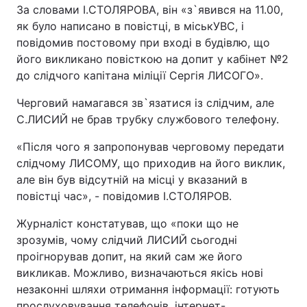
За словами І.СТОЛЯРОВА, він «з`явився на 11.00,
як було написано в повістці, в міськУВС, і
повідомив постовому при вході в будівлю, що
його викликано повісткою на допит у кабінет №2
до слідчого капітана міліції Сергія ЛИСОГО».
Черговий намагався зв`язатися із слідчим, але
С.ЛИСИЙ не брав трубку службового телефону.
«Після чого я запропонував черговому передати
слідчому ЛИСОМУ, що приходив на його виклик,
але він був відсутній на місці у вказаний в
повістці час», - повідомив І.СТОЛЯРОВ.
Журналіст констатував, що «поки що не
зрозумів, чому слідчий ЛИСИЙ сьогодні
проігнорував допит, на який сам же його
викликав. Можливо, визначаються якісь нові
незаконні шляхи отримання інформації: готують
прослуховування телефонів, інтернет-