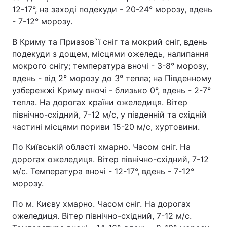
12-17°, на заході подекуди - 20-24° морозу, вдень
- 7-12° морозу.
В Криму та Приазов`ї сніг та мокрий сніг, вдень
подекуди з дощем, місцями ожеледь, налипання
мокрого снігу; температура вночі - 3-8° морозу,
вдень - від 2° морозу до 3° тепла; на Південному
узбережжі Криму вночі - близько 0°, вдень - 2-7°
тепла. На дорогах країни ожеледиця. Вітер
північно-східний, 7-12 м/с, у південній та східній
частині місцями пориви 15-20 м/с, хуртовини.
По Київській області хмарно. Часом сніг. На
дорогах ожеледиця. Вітер північно-східний, 7-12
м/с. Температура вночі - 12-17°, вдень - 7-12°
морозу.
По м. Києву хмарно. Часом сніг. На дорогах
ожеледиця. Вітер північно-східний, 7-12 м/с.