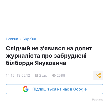
›
Новини
Україна
Слідчий не з'явився на допит
журналіста про забруднені
білборди Януковича
14:16, 13.02.12
2 хв.
2588
Підпишіться на нас в Google
Реклама