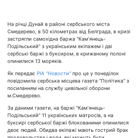
На річці Дунай в районі сербського міста
Смедерево, в 50 кілометрах від Белграда, в кризі
застрягли самохідна баржа "Кам'янець-
Подільський" з українським екіпажем і дві
сербські баржі з буксиром, в крижаному полоні
опинилися 13 моряків.
Як передає
РІА "Новости"
про це у понеділок
повідомила сербська місцева газета "Політика" з
посиланням на службу цивільної оборони
м.Смедерево.
За даними газети, на баржі "Кам'янець-
Подільський" 11 українських матросів, а на
буксирі сербської баржі блокованими опинилися
двоє людей. Обидва екіпажі мають гострий брак
продовольства і води, які можуть бути