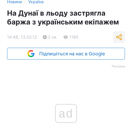
›
Новини
Україна
На Дунаї в льоду застрягла
баржа з українським екіпажем
14:48, 13.02.12
2 хв.
1185
Підпишіться на нас в Google
Реклама
ad