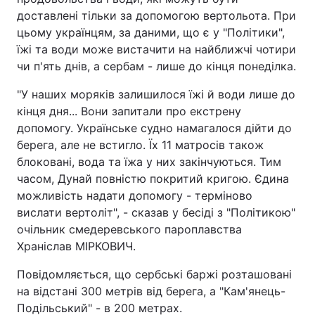
доставлені тільки за допомогою вертольота. При
цьому українцям, за даними, що є у "Політики",
їжі та води може вистачити на найближчі чотири
чи п'ять днів, а сербам - лише до кінця понеділка.
"У наших моряків залишилося їжі й води лише до
кінця дня... Вони запитали про екстрену
допомогу. Українське судно намагалося дійти до
берега, але не встигло. Їх 11 матросів також
блоковані, вода та їжа у них закінчуються. Тим
часом, Дунай повністю покритий кригою. Єдина
можливість надати допомогу - терміново
вислати вертоліт", - сказав у бесіді з "Політикою"
очільник смедеревського пароплавства
Храніслав МІРКОВИЧ.
Повідомляється, що сербські баржі розташовані
на відстані 300 метрів від берега, а "Кам'янець-
Подільський" - в 200 метрах.