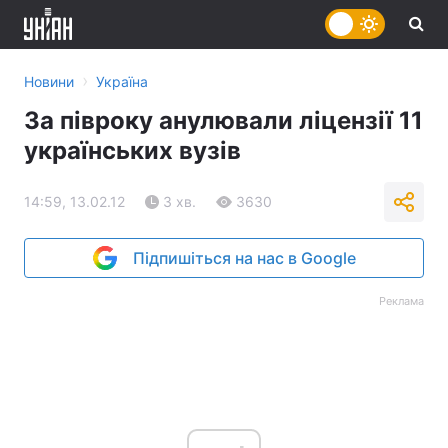
›
Новини
Україна
За півроку анулювали ліцензії 11
українських вузів
14:59, 13.02.12
3 хв.
3630
Підпишіться на нас в Google
Реклама