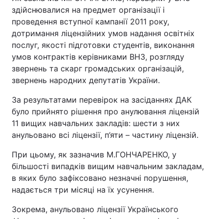
здійснювалися на предмет організації і
Лонгріди
проведення вступної кампанії 2011 року,
дотримання ліцензійних умов надання освітніх
послуг, якості підготовки студентів, виконання
Відео з Youtube
Статті
умов контрактів керівниками ВНЗ, розгляду
Інтерв'ю
Думки
звернень та скарг громадських організацій,
звернень народних депутатів України.
Архів
Вакансії
За результатами перевірок на засіданнях ДАК
Контакти
було прийнято рішення про анулювання ліцензій
11 вищих навчальних закладів: шести з них
Послуги
анульовано всі ліцензії, п’яти – частину ліцензій.
При цьому, як зазначив М.ГОНЧАРЕНКО, у
більшості випадків вищим навчальним закладам,
в яких було зафіксовано незначні порушення,
надається три місяці на їх усунення.
Зокрема, анульовано ліцензії Українського