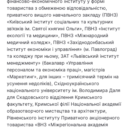
фінансово-економічного інституту у формі
товариства з обмеженою відповідальністю,
Тема оформлення
приватного вищого навчального закладу (ПВНЗ)
«Київський інститут соціальних та культурних
зв’язків ім. Святої княгині Ольги», ПВНЗ «Інститут
екології та медицини», ПВНЗ «Міжнародний
медичний коледж», ПВНЗ «Західнодонбаський
інститут економіки і управління» (м. Павлоград)
та коледжу при ньому, ЗАТ «Львівський інститут
менеджменту» (бакалавр «Управління
персоналом та економіка праці», магістрів
«Маркетинг», для інших – тримісячний термін на
усунення недоліків), Східноукраїнського
національного університету ім. Володимира Даля
для Скадовського відділення Кримського
факультету, Кримської філії Національної академії
образотворчого мистецтва та архітектури,
Рівненського інституту Приватного акціонерного
товариства «ВНЗ «Міжрегіональна академія