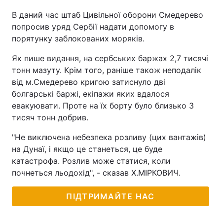
В даний час штаб Цивільної оборони Смедерево
попросив уряд Сербії надати допомогу в
порятунку заблокованих моряків.
Як пише видання, на сербських баржах 2,7 тисячі
тонн мазуту. Крім того, раніше також неподалік
від м.Смедерево кригою затиснуло дві
болгарські баржі, екіпажи яких вдалося
евакуювати. Проте на їх борту було близько 3
тисяч тонн добрив.
"Не виключена небезпека розливу (цих вантажів)
на Дунаї, і якщо це станеться, це буде
катастрофа. Розлив може статися, коли
почнеться льодохід", - сказав Х.МІРКОВИЧ.
ПІДТРИМАЙТЕ НАС