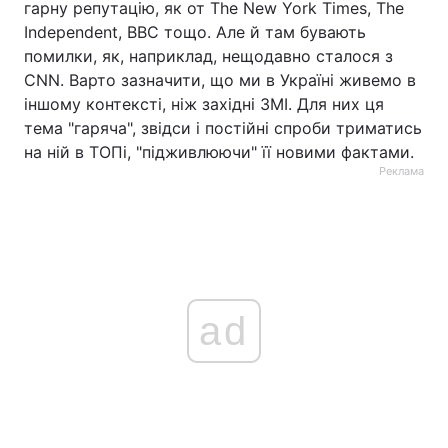
гарну репутацію, як от The New York Times, The
Independent, BBC тощо. Але й там бувають
Тема оформлення
помилки, як, наприклад, нещодавно сталося з
CNN. Варто зазначити, що ми в Україні живемо в
іншому контексті, ніж західні ЗМІ. Для них ця
тема "гаряча", звідси і постійні спроби триматись
на ній в ТОПі, "підживлюючи" її новими фактами.
Реклама
ad