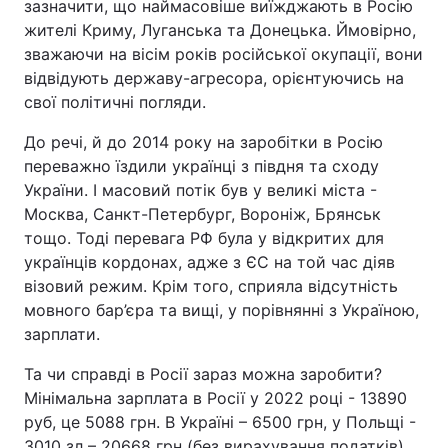
зазначити, що наймасовіше виїжджають в Росію
жителі Криму, Луганська та Донецька. Ймовірно,
зважаючи на вісім років російської окупації, вони
відвідують державу-агресора, орієнтуючись на
свої політичні погляди.
До речі, й до 2014 року на заробітки в Росію
переважно їздили українці з півдня та сходу
України. І масовий потік був у великі міста -
Москва, Санкт-Петербург, Вороніж, Брянськ
тощо. Тоді перевага РФ була у відкритих для
українців кордонах, адже з ЄС на той час діяв
візовий режим. Крім того, сприяла відсутність
мовного бар’єра та вищі, у порівнянні з Україною,
зарплати.
Та чи справді в Росії зараз можна заробити?
Мінімальна зарплата в Росії у 2022 році - 13890
руб, це 5088 грн. В Україні – 6500 грн, у Польщі -
3010 зл – 20668 грн (без вирахування податків).