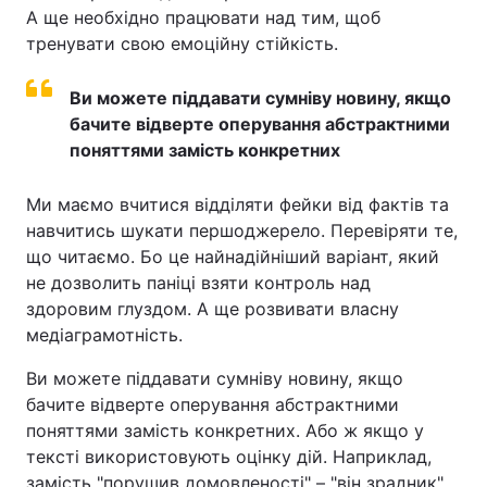
А ще необхідно працювати над тим, щоб
тренувати свою емоційну стійкість.
Ви можете піддавати сумніву новину, якщо
бачите відверте оперування абстрактними
поняттями замість конкретних
Ми маємо вчитися відділяти фейки від фактів та
навчитись шукати першоджерело. Перевіряти те,
що читаємо. Бо це найнадійніший варіант, який
не дозволить паніці взяти контроль над
здоровим глуздом. А ще розвивати власну
медіаграмотність.
Ви можете піддавати сумніву новину, якщо
бачите відверте оперування абстрактними
поняттями замість конкретних. Або ж якщо у
тексті використовують оцінку дій. Наприклад,
замість "порушив домовленості" – "він зрадник".