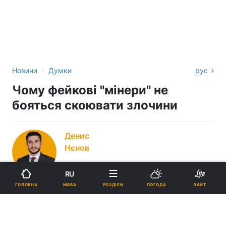
›
Новини
Думки
рус
Чому фейкові "мінери" не
бояться скоювати злочини
Денис
Нєнов
RU
МОВА
ГОЛОВНА
РОЗДІЛИ
ПОГОДА
ЛАЙТ
13:38, 28.01.22
5 хв.
1869