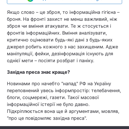
Якщо слово – це зброя, то інформаційна гігієна –
броня. На фронті захист не менш важливий, ніж
зброя чи вміння атакувати. Те ж стосується і
фронтів інформаційних. Вміння аналізувати,
критично оцінювати будь-які дані з будь-яких
джерел робить кожного з нас захищеним. Адже
маніпуляції, фейки, дезінформація існують для
однієї мети – посіяти розбрат і паніку.
Зах
і
дна преса зна
є
краще?
Новинами про начебто "напад" РФ на Україну
переповнений увесь інформпростір: телебачення,
блоги, соцмережі, газети. Такої масової
інформаційної істерії не було давно.
Підкріплюється вона ще й аргументами, мовляв,
"про це повідомляє західна преса".