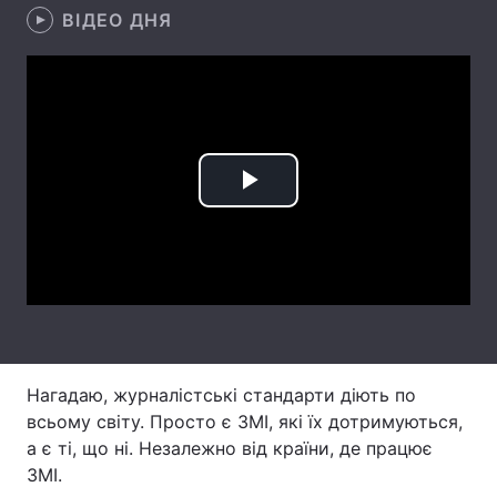
ВІДЕО ДНЯ
Головна
Війна
Україна
Політика
Економіка
Світ
Play
Спорт
Наука
Video
Техно і зв'язок
Лайт
Зброя
Інциденти
Здоров'я
Туризм
Нагадаю, журналістські стандарти діють по
всьому світу. Просто є ЗМІ, які їх дотримуються,
Цікавинки
Погода
а є ті, що ні. Незалежно від країни, де працює
ЗМІ.
Екологія
Регіони