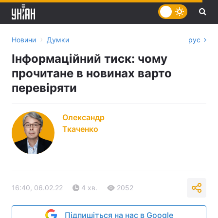
›
Новини
Думки
рус
Інформаційний тиск: чому
прочитане в новинах варто
перевіряти
Олександр
Ткаченко
16:40, 06.02.22
4 хв.
2052
Підпишіться на нас в Google