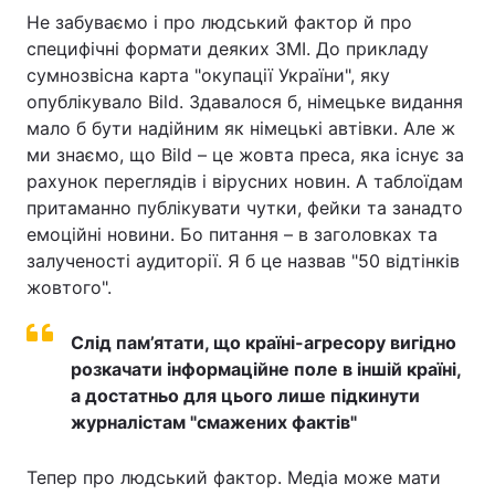
Не забуваємо і про людський фактор й про
Лонгріди
специфічні формати деяких ЗМІ. До прикладу
сумнозвісна карта "окупації України", яку
опублікувало Bild. Здавалося б, німецьке видання
Відео з Youtube
Статті
мало б бути надійним як німецькі автівки. Але ж
Інтерв'ю
Думки
ми знаємо, що Bild – це жовта преса, яка існує за
рахунок переглядів і вірусних новин. А таблоїдам
Архів
Вакансії
притаманно публікувати чутки, фейки та занадто
емоційні новини. Бо питання – в заголовках та
Контакти
залученості аудиторії. Я б це назвав "50 відтінків
жовтого".
Послуги
Слід пам’ятати, що країні-агресору вигідно
розкачати інформаційне поле в іншій країні,
а достатньо для цього лише підкинути
журналістам "смажених фактів"
Тепер про людський фактор. Медіа може мати