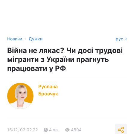
›
Новини
Думки
рус
Війна не лякає? Чи досі трудові
мігранти з України прагнуть
працювати у РФ
Руслана
Бровчук
15:12, 03.02.22
4 хв.
4894