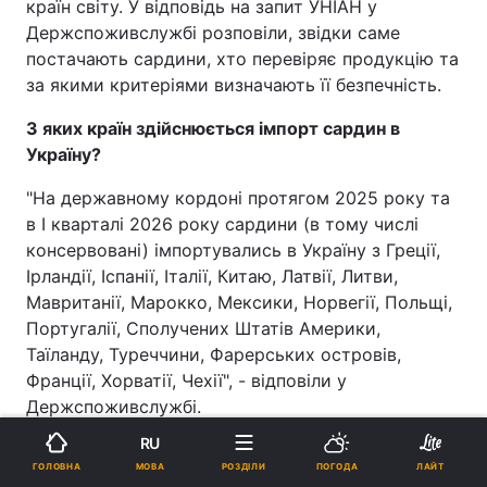
країн світу. У відповідь на запит УНІАН у
Держспоживслужбі розповіли, звідки саме
постачають сардини, хто перевіряє продукцію та
за якими критеріями визначають її безпечність.
З яких країн здійснюється імпорт сардин в
Україну?
"На державному кордоні протягом 2025 року та
в І кварталі 2026 року сардини (в тому числі
консервовані) імпортувались в Україну з Греції,
Ірландії, Іспанії, Італії, Китаю, Латвії, Литви,
Мавританії, Марокко, Мексики, Норвегії, Польщі,
Португалії, Сполучених Штатів Америки,
Таїланду, Туреччини, Фарерських островів,
Франції, Хорватії, Чехії", - відповіли у
Держспоживслужбі.
RU
Які обсяги імпорту сардин (у тоннах) за останній
МОВА
ГОЛОВНА
РОЗДІЛИ
ПОГОДА
ЛАЙТ
рік? Можливо є статистика за час війни?