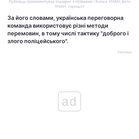
Лубінець прокоментував інцидент з обіймами / Колаж УНІАН, фото
УНІАН, скріншот
За його словами, українська переговорна
команда використовує різні методи
перемовин, в тому числі тактику "доброго і
злого поліцейського".
Реклама
ad