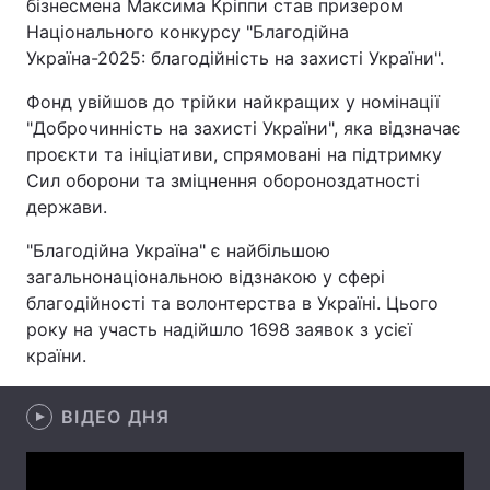
бізнесмена Максима Кріппи став призером
Національного конкурсу "Благодійна
Україна-2025: благодійність на захисті України".
Головна
Війна
Фонд увійшов до трійки найкращих у номінації
"Доброчинність на захисті України", яка відзначає
Україна
Політика
проєкти та ініціативи, спрямовані на підтримку
Сил оборони та зміцнення обороноздатності
Економіка
Світ
держави.
Спорт
Наука
"Благодійна Україна" є найбільшою
загальнонаціональною відзнакою у сфері
Техно і зв'язок
Лайт
благодійності та волонтерства в Україні. Цього
року на участь надійшло 1698 заявок з усієї
Зброя
Інциденти
країни.
Здоров'я
Туризм
ВІДЕО ДНЯ
Цікавинки
Погода
Екологія
Регіони