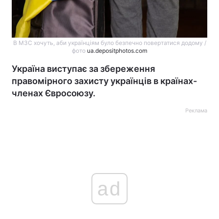
В МЗС хочуть, аби українціям було безпечно повертатися додому /
фото
ua.depositphotos.com
Україна виступає за збереження
правомірного захисту українців в країнах-
членах Євросоюзу.
Реклама
ad