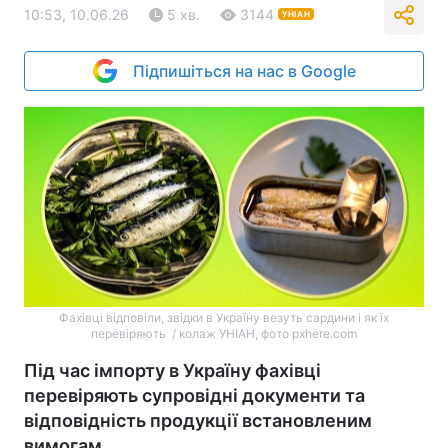
10:53, 10.06.26
5 хв.
3144
УНІАН
Підпишіться на нас в Google
Фахівці відповіли, звідки в Україну везуть сардини і як їх
перевіряють / колаж УНІАН, фото pxhere.com
Під час імпорту в Україну фахівці
перевіряють супровідні документи та
відповідність продукції встановленим
вимогам.