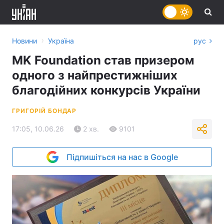
›
Новини
Україна
рус
MK Foundation став призером
одного з найпрестижніших
благодійних конкурсів України
ГРИГОРІЙ БОНДАР
17:05, 10.06.26
2 хв.
9101
Підпишіться на нас в Google