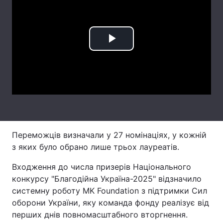
Лонгріди
Play
Відео з Youtube
Статті
Video
Інтерв'ю
Думки
Архів
Вакансії
Контакти
Переможців визначали у 27 номінаціях, у кожній
Послуги
з яких було обрано лише трьох лауреатів.
Входження до числа призерів Національного
конкурсу "Благодійна Україна-2025" відзначило
системну роботу MK Foundation з підтримки Сил
оборони України, яку команда фонду реалізує від
перших днів повномасштабного вторгнення.