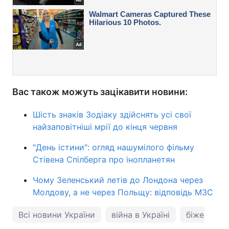
Вас також можуть зацікавити новини:
Шість знаків Зодіаку здійснять усі свої
найзаповітніші мрії до кінця червня
"День істини": огляд нашумілого фільму
Стівена Спілберга про інопланетян
Чому Зеленський летів до Лондона через
Молдову, а не через Польщу: відповідь МЗС
Всі новини України
війна в Україні
біженці в 