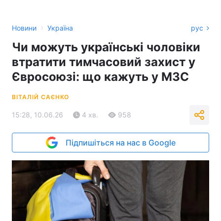
›
Новини
Україна
рус
Чи можуть українські чоловіки
втратити тимчасовий захист у
Євросоюзі: що кажуть у МЗС
ВІТАЛІЙ САЄНКО
15:28, 10.06.26
4 хв.
958
Підпишіться на нас в Google