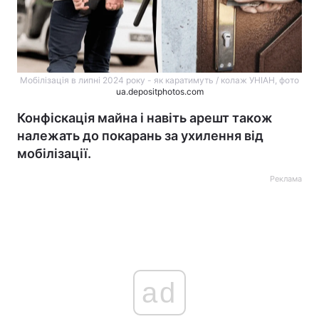
Мобілізація в липні 2024 року - як каратимуть / колаж УНІАН, фото
ua.depositphotos.com
Конфіскація майна і навіть арешт також
належать до покарань за ухилення від
мобілізації.
Реклама
ad