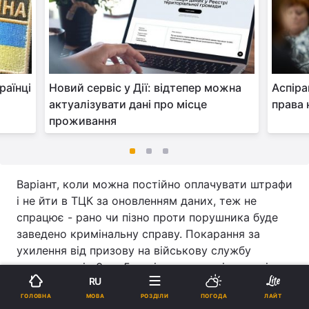
раїнці
Новий сервіс у Дії: відтепер можна
Аспіра
актуалізувати дані про місце
права 
проживання
Варіант, коли можна постійно оплачувати штрафи
і не йти в ТЦК за оновленням даних, теж не
спрацює - рано чи пізно проти порушника буде
заведено кримінальну справу. Покарання за
ухилення від призову на військову службу
становить від 3 до 5 років залежно від статті.
Реклама
RU
МОВА
ГОЛОВНА
РОЗДІЛИ
ПОГОДА
ЛАЙТ