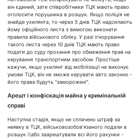
він єдиний, зате співробітники ТЦК мають право
оголосити порушника в розшук. Якщо поліція не
знайде ухилянта, то через 5 днів ТЦК надсилають
йому офіційного листа з вимогою виконати
правила військового обліку. У разі ігнорування
такого листа через 10 днів ТЦК мають право
подати до суду прохання про обмеження прав на
керування транспортним засобом. Простіше
кажучи, якщо ухилянт від мобілізації не виконує
умови ТЦК, він не зможе керувати авто законно -
його права будуть "заморожені".
Арешт і конфіскація майна у кримінальній
справі
Наступна стадія, якщо не сплачено штраф за
неявку в ТЦК, військовозобов'язаного подали в
розшук і\або заарештували всі його рахунки -