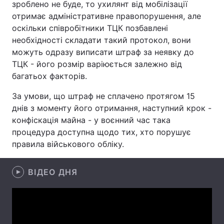
зроблено не буде, то ухилянт від мобілізації
отримає адміністративне правопорушення, але
Лонгріди
оскільки співробітники ТЦК позбавлені
необхідності складати такий протокол, вони
Відео з Youtube
Статті
можуть одразу виписати штраф за неявку до
ТЦК - його розмір варіюється залежно від
Інтерв'ю
Думки
багатьох факторів.
Архів
Вакансії
За умови, що штраф не сплачено протягом 15
днів з моменту його отримання, наступний крок -
Контакти
конфіскація майна - у воєнний час така
процедура доступна щодо тих, хто порушує
Послуги
правила військового обліку.
ВІДЕО ДНЯ