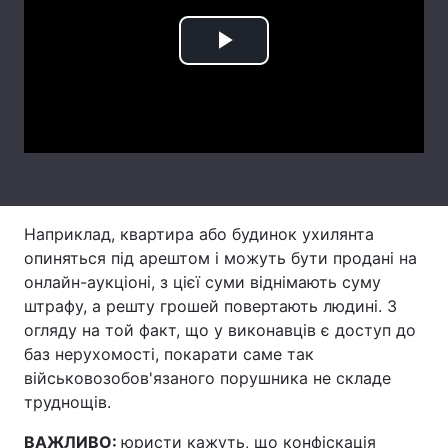
Тема оформлення
Play
Video
Наприклад, квартира або будинок ухилянта
опиняться під арештом і можуть бути продані на
онлайн-аукціоні, з цієї суми віднімають суму
штрафу, а решту грошей повертають людині. З
огляду на той факт, що у виконавців є доступ до
баз нерухомості, покарати саме так
військовозобов'язаного порушника не складе
труднощів.
ВАЖЛИВО:
юристи кажуть, що конфіскація