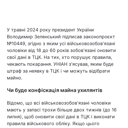
Головна
Війна
У травні 2024 року президент України
Володимир Зеленський підписав законопроєкт
Україна
Політика
№10449, згідно з яким усі військовозобов'язані
Економіка
Світ
чоловіки від 18 до 60 років зобов'язані оновити
свої дані в ТЦК. На тих, хто порушує правила,
Спорт
Наука
чекають покарання. УНІАН з'ясував, яким буде
штраф за неявку в ТЦК і чи можуть відібрати
Техно і зв'язок
Лайт
майно.
Зброя
Інциденти
Чи буде конфіскація майна ухилянтів
Здоров'я
Туризм
Відомо, що всі військовозобов'язані чоловіки
мають у запасі трохи більше двох тижнів (до 16
Цікавинки
Погода
липня), щоб оновити свої дані в ТЦК і виконати
правила військового обліку. Якщо цього
Екологія
Регіони