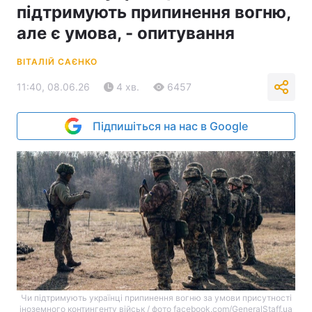
підтримують припинення вогню,
але є умова, - опитування
ВІТАЛІЙ САЄНКО
11:40, 08.06.26
4 хв.
6457
Підпишіться на нас в Google
Чи підтримують українці припинення вогню за умови присутності
іноземного контингенту військ / фото facebook.com/GeneralStaff.ua