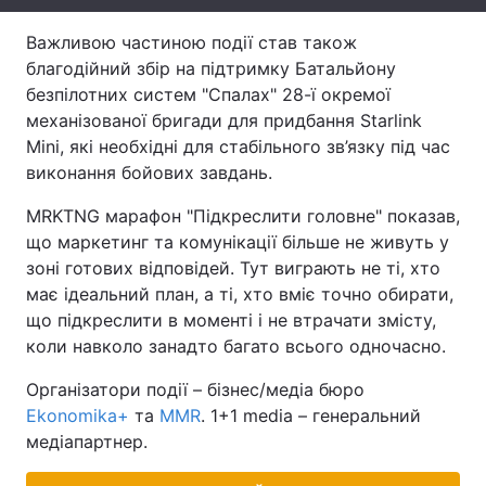
Тема оформлення
Важливою частиною події став також
благодійний збір на підтримку Батальйону
безпілотних систем "Спалах" 28-ї окремої
механізованої бригади для придбання Starlink
Mini, які необхідні для стабільного зв’язку під час
виконання бойових завдань.
MRKTNG марафон "Підкреслити головне" показав,
що маркетинг та комунікації більше не живуть у
зоні готових відповідей. Тут виграють не ті, хто
має ідеальний план, а ті, хто вміє точно обирати,
що підкреслити в моменті і не втрачати змісту,
коли навколо занадто багато всього одночасно.
Організатори події – бізнес/медіа бюро
Ekonomika+
та
MMR
. 1+1 media – генеральний
медіапартнер.