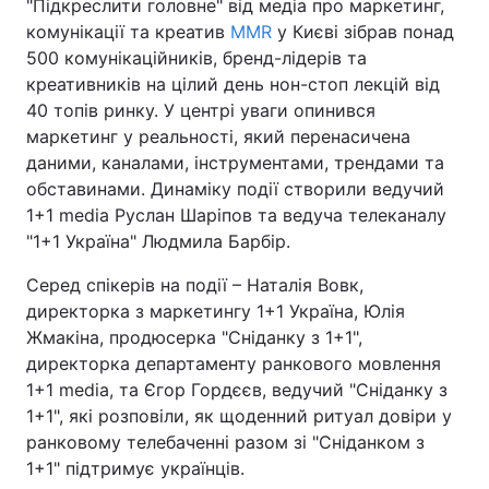
"Підкреслити головне" від медіа про маркетинг,
комунікації та креатив
MMR
у Києві зібрав понад
500 комунікаційників, бренд-лідерів та
креативників на цілий день нон-стоп лекцій від
Головна
Війна
40 топів ринку. У центрі уваги опинився
маркетинг у реальності, який перенасичена
Україна
Політика
даними, каналами, інструментами, трендами та
обставинами. Динаміку події створили ведучий
Економіка
Світ
1+1 media Руслан Шаріпов та ведуча телеканалу
Спорт
Наука
"1+1 Україна" Людмила Барбір.
Серед спікерів на події – Наталія Вовк,
Техно і зв'язок
Лайт
директорка з маркетингу 1+1 Україна, Юлія
Зброя
Інциденти
Жмакіна, продюсерка "Сніданку з 1+1",
директорка департаменту ранкового мовлення
Здоров'я
Туризм
1+1 media, та Єгор Гордєєв, ведучий "Сніданку з
1+1", які розповіли, як щоденний ритуал довіри у
Цікавинки
Погода
ранковому телебаченні разом зі "Сніданком з
1+1" підтримує українців.
Екологія
Регіони