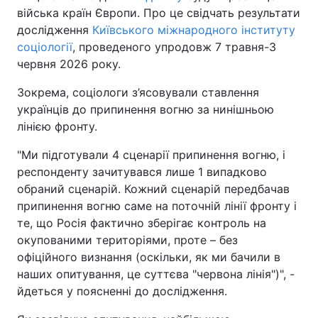
війська країн Європи. Про це свідчать результати
дослідження
Київського міжнародного інституту
соціології
, проведеного упродовж 7 травня-3
червня 2026 року.
Зокрема, соціологи з’ясовували ставлення
українців до припинення вогню за нинішньою
лінією фронту.
"Ми підготували 4 сценарії припинення вогню, і
респонденту зачитувався лише 1 випадково
обраний сценарій. Кожний сценарій передбачав
припинення вогню саме на поточній лінії фронту і
те, що Росія фактично зберігає контроль на
окупованими територіями, проте – без
офіційного визнання (оскільки, як ми бачили в
наших опитування, це суттєва "червона лінія")", -
йдеться у поясненні до дослідження.