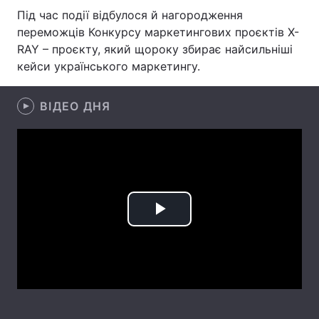
Під час події відбулося й нагородження
Лонгріди
переможців Конкурсу маркетингових проєктів X-
RAY – проєкту, який щороку збирає найсильніші
кейси українського маркетингу.
Відео з Youtube
Статті
Інтерв'ю
Думки
ВІДЕО ДНЯ
Архів
Вакансії
Контакти
Послуги
Play
Video