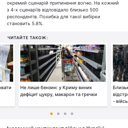
окремий сценарій припинення вогню. На кожний
з 4-х сценаріїв відповідало близько 500
респондентів. Похибка для такої вибірки
становить 5.8%.
ЧИТАЙТЕ ТАКОЖ:
ювати
Не лише бензин: у Криму виник
Близьк
дефіцит цукру, макарон та гречки
відстр
- війс