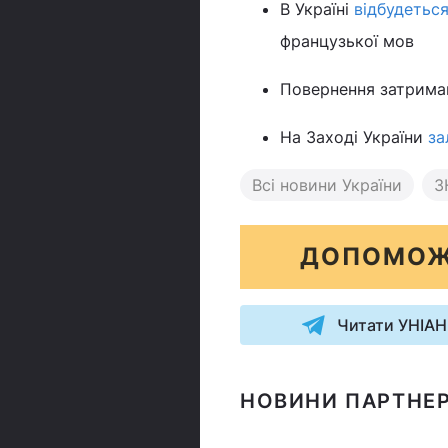
В Україні
відбудетьс
французької мов
Повернення затриман
На Заході України
за
Всі новини України
З
ДОПОМОЖ
Читати УНІАН
НОВИНИ ПАРТНЕР