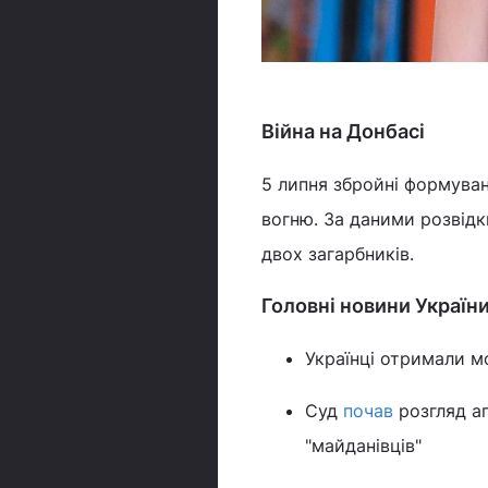
Війна на Донбасі
5 липня збройні формуван
вогню. За даними розвід
двох загарбників.
Головні новини Україн
Українці отримали 
Суд
почав
розгляд ап
"майданівців"