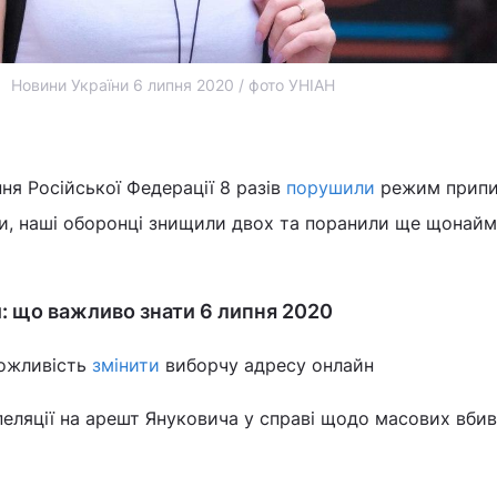
Новини України 6 липня 2020 / фото УНІАН
ня Російської Федерації 8 разів
порушили
режим припи
ки, наші оборонці знищили двох та поранили ще щонай
и: що важливо знати 6 липня 2020
можливість
змінити
виборчу адресу онлайн
еляції на арешт Януковича у справі щодо масових вби