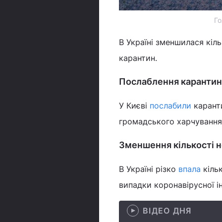
Го
В Україні зменшилася кіл
карантин.
Послаблення карантину
У Києві
послабили
карант
громадського харчування, 
Зменшення кількості н
В Україні різко
впала
кільк
випадки коронавірусної ін
ВІДЕО ДНЯ