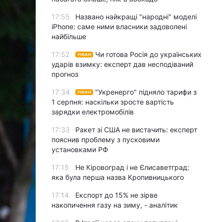
17:55
Названо найкращі "народні" моделі
iPhone: саме ними власники задоволені
найбільше
17:52
Чи готова Росія до українських
УНІАН
ударів взимку: експерт дав несподіваний
прогноз
17:34
"Укренерго" підняло тарифи з
УНІАН
1 серпня: наскільки зросте вартість
зарядки електромобілів
17:33
Ракет зі США не вистачить: експерт
пояснив проблему з пусковими
установками РФ
17:15
Не Кіровоград і не Єлисаветград:
яка була перша назва Кропивницького
17:14
Експорт до 15% не зірве
накопичення газу на зиму, - аналітик