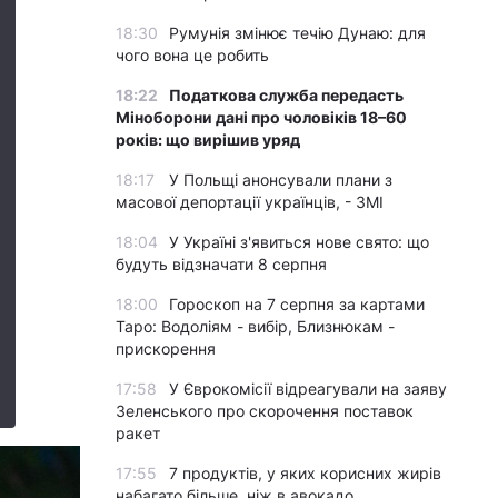
18:30
Румунія змінює течію Дунаю: для
чого вона це робить
18:22
Податкова служба передасть
Міноборони дані про чоловіків 18–60
років: що вирішив уряд
18:17
У Польщі анонсували плани з
масової депортації українців, - ЗМІ
18:04
У Україні з'явиться нове свято: що
будуть відзначати 8 серпня
18:00
Гороскоп на 7 серпня за картами
Таро: Водоліям - вибір, Близнюкам -
прискорення
17:58
У Єврокомісії відреагували на заяву
Зеленського про скорочення поставок
ракет
17:55
7 продуктів, у яких корисних жирів
набагато більше, ніж в авокадо