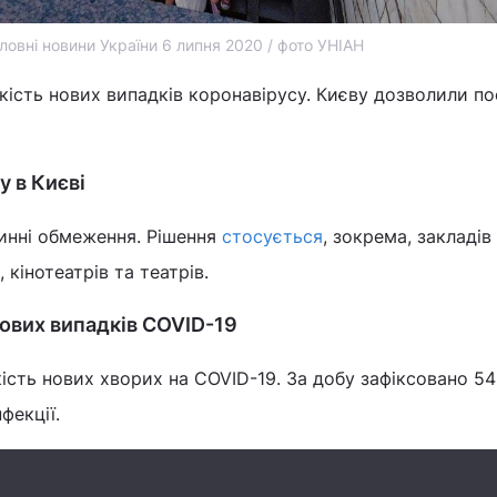
ловні новини України 6 липня 2020 / фото УНІАН
ькість нових випадків коронавірусу. Києву дозволили п
 в Києві
инні обмеження. Рішення
стосується
, зокрема, закладів
кінотеатрів та театрів.
ових випадків COVID-19
ість нових хворих на COVID-19. За добу зафіксовано 5
фекції.