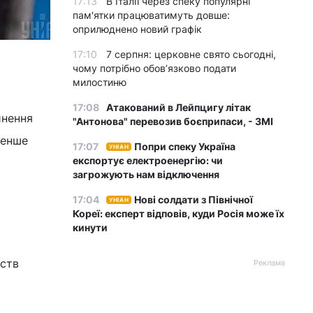
17:13
В Італії через спеку популярні
пам'ятки працюватимуть довше:
оприлюднено новий графік
17:10
7 серпня: церковне свято сьогодні,
чому потрібно обов’язково подати
милостиню
17:08
Атакований в Лейпцигу літак
нення
"Антонова" перевозив боєприпаси, - ЗМІ
менше
17:07
Попри спеку Україна
УНІАН
експортує електроенергію: чи
загрожують нам відключення
17:04
Нові солдати з Північної
УНІАН
Кореї: експерт відповів, куди Росія може їх
кинути
вств
Реклама