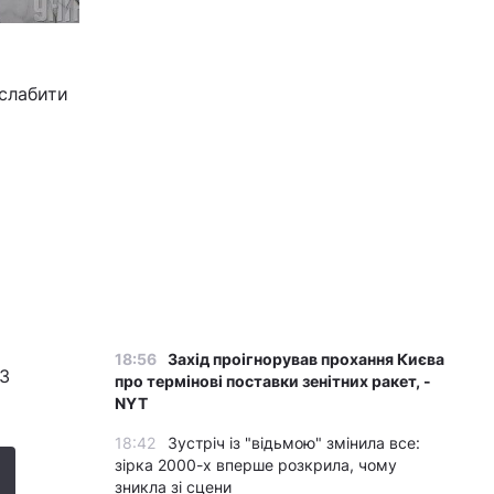
ослабити
18:56
Захід проігнорував прохання Києва
43
про термінові поставки зенітних ракет, -
NYT
18:42
Зустріч із "відьмою" змінила все:
зірка 2000-х вперше розкрила, чому
зникла зі сцени