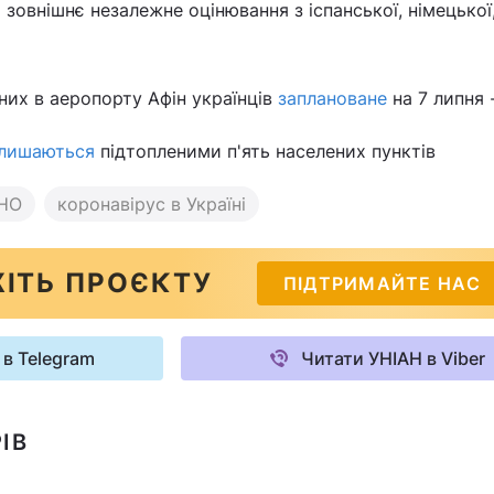
я
зовнішнє незалежне оцінювання з іспанської, німецької
их в аеропорту Афін українців
заплановане
на 7 липня
лишаються
підтопленими п'ять населених пунктів
НО
коронавірус в Україні
ІТЬ ПРОЄКТУ
ПІДТРИМАЙТЕ НАС
 в Telegram
Читати УНІАН в Viber
ІВ