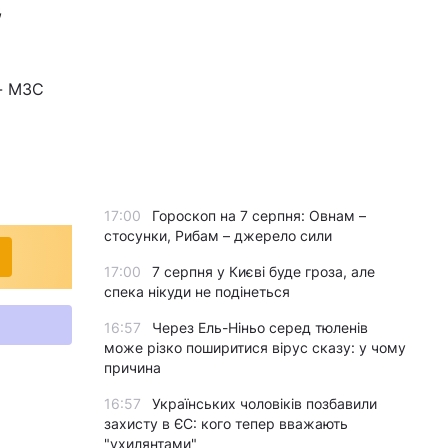
,
 - МЗС
17:00
Гороскоп на 7 серпня: Овнам –
стосунки, Рибам – джерело сили
17:00
7 серпня у Києві буде гроза, але
спека нікуди не подінеться
16:57
Через Ель-Ніньо серед тюленів
може різко поширитися вірус сказу: у чому
причина
16:57
Українських чоловіків позбавили
захисту в ЄС: кого тепер вважають
"ухилянтами"