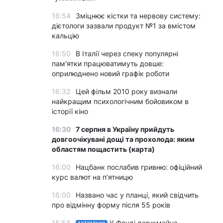
16:54
Зміцнює кістки та нервову систему:
дієтологи зазвали продукт №1 за вмістом
кальцію
16:50
В Італії через спеку популярні
пам'ятки працюватимуть довше:
оприлюднено новий графік роботи
16:32
Цей фільм 2010 року визнали
найкращим психологічним бойовиком в
історії кіно
16:30
7 серпня в Україну прийдуть
довгоочікувані дощі та прохолода: яким
областям пощастить (карта)
16:00
Нацбанк послабив гривню: офіційний
курс валют на п’ятницю
16:00
Названо час у планці, який свідчить
про відмінну форму після 55 років
15:58
У Фонді держмайна