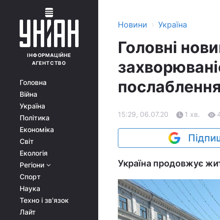
›
Новини
Україна
Головні нови
ІНФОРМАЦІЙНЕ
захворювані
АГЕНТСТВО
послаблення
Головна
Війна
Україна
15:29, 06.07.20
1 хв.
Політика
Економіка
Підпиш
Світ
Екологія
Україна продовжує жит
Регіони
Спорт
Наука
Техно і зв'язок
Лайт