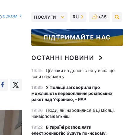
русском
RU
+35
ПОСЛУГИ
ПІДТРИМАЙТЕ НАС
ОСТАННІ НОВИНИ
19:45
Ці знаки на долоні є не у всіх: що
вони означають
19:35
У Польщі заговорили про
можливість перехоплення російських
ракет над Україною, - PAP
19:30
Люди, які народилися в ці місяці,
найвідповідальніші
19:22
В Україні розподіляти
електроенергію будуть по-новому: