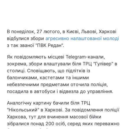
Головна
Війна
В понеділок, 27 лютого, в Києві, Львові, Харкові
Україна
Політика
відбулися збори
агресивно налаштованої молоді
з так званої "ПВК Редан".
Економіка
Світ
Як повідомляють місцеві Telegram-канали,
Спорт
Наука
зокрема, збори влаштували біля ТРЦ "Гулівер" в
столиці. Сповіщають, що підлітків із
Техно і зв'язок
Лайт
балончиками, кастетами та іншими
небезпечними предметами оточила поліція,
Зброя
Інциденти
посадила в автобуси і відвезла до управління.
Здоров'я
Туризм
Аналогічну картину бачили біля ТРЦ
"Нікольський" в Харкові. За повідомлення поліції
Цікавинки
Погода
Харкова, тут для вчинення масової бійки
зібралися понад 200 осіб, серед яких переважно
Екологія
Регіони