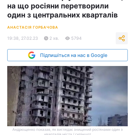
на що росіяни перетворили
один з центральних кварталів
АНАСТАСІЯ ГОРБАЧОВА
19:38, 27.02.23
2 хв.
5794
Підпишіться на нас в Google
Андрющенко показав, як виглядає знищений росіянами один з
кварталів міста / скріншот