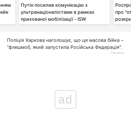
енням
Путін посилив комунікацію з
Роспр
Тема оформлення
фейк
ультранаціоналістами в рамках
про "о
прихованої мобілізації - ISW
розкр
Поліція Харкова наголошує, що ця масова бійка –
"флешмоб, який запустила Російська Федерація".
Реклама
ad