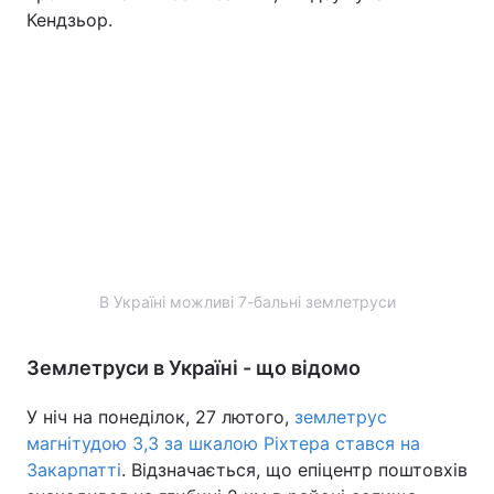
Кендзьор.
В Україні можливі 7-бальні землетруси
Землетруси в Україні - що відомо
У ніч на понеділок, 27 лютого,
землетрус
магнітудою 3,3 за шкалою Ріхтера стався на
Закарпатті
. Відзначається, що епіцентр поштовхів