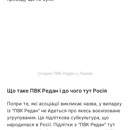
Сходка ПВК Редан у Львові
Що таке ПВК Редан і до чого тут Росія
Попри те, які асоціації викликає назва, у випадку
із "ПВК Редан" не йдеться про якесь воєнізоване
угрупування. Це підліткова субкультура, що
народилася в Росії. Підлітки з "ПВК Редан" тут