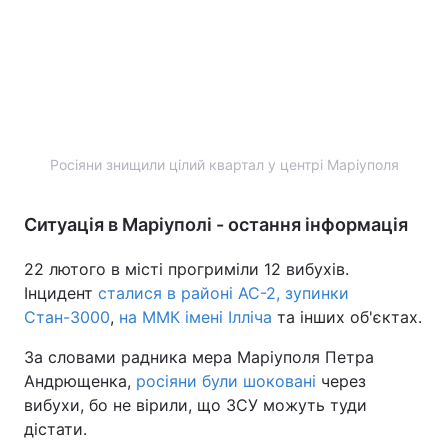
Росіяни знищили цілий квартал у центрі Маріуполя
Ситуація в Маріуполі - остання інформація
22 лютого в місті прогриміли 12 вибухів.
Інцидент
сталися в районі АС-2, зупинки
Стан-3000
,
на ММК імені Ілліча
та інших об'єктах.
За словами радника мера Маріуполя Петра
Андрющенка,
росіяни були шоковані
через
вибухи, бо не вірили, що ЗСУ можуть туди
дістати.