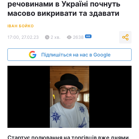
речовинами в Україні почнуть
масово викривати та здавати
ІВАН БОЙКО
17:00, 27.02.23
2 хв.
2638
НК
Підпишіться на нас в Google
Стартує полювання на торгівців вже днями.