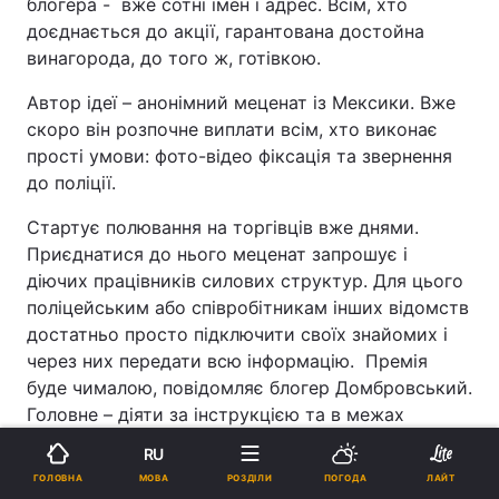
блогера - вже сотні імен і адрес. Всім, хто
доєднається до акції, гарантована достойна
винагорода, до того ж, готівкою.
Автор ідеї – анонімний меценат із Мексики. Вже
скоро він розпочне виплати всім, хто виконає
прості умови: фото-відео фіксація та звернення
до поліції.
Стартує полювання на торгівців вже днями.
Приєднатися до нього меценат запрошує і
діючих працівників силових структур. Для цього
поліцейським або співробітникам інших відомств
достатньо просто підключити своїх знайомих і
через них передати всю інформацію. Премія
буде чималою, повідомляє блогер Домбровський.
Головне – діяти за інструкцією та в межах
закону. За одного торгівця активіст отримає 1
RU
тис. доларів, стільки ж за "закладника", за
МОВА
ГОЛОВНА
РОЗДІЛИ
ПОГОДА
ЛАЙТ
торгівця в зоні бойових дій – 3 тис. доларів, а за