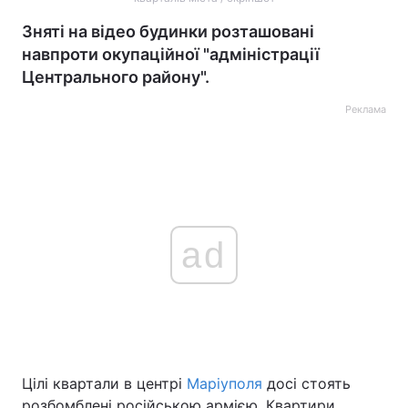
Зняті на відео будинки розташовані
навпроти окупаційної "адміністрації
Центрального району".
Реклама
ad
Цілі квартали в центрі
Маріуполя
досі стоять
розбомблені російською армією. Квартири