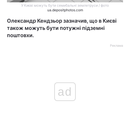
У Києві можуть бути семибальні землетруси / фото
ua.depositphotos.com
Олександр Кендзьор зазначив, що в Києві
також можуть бути потужні підземні
поштовхи.
Реклама
ad