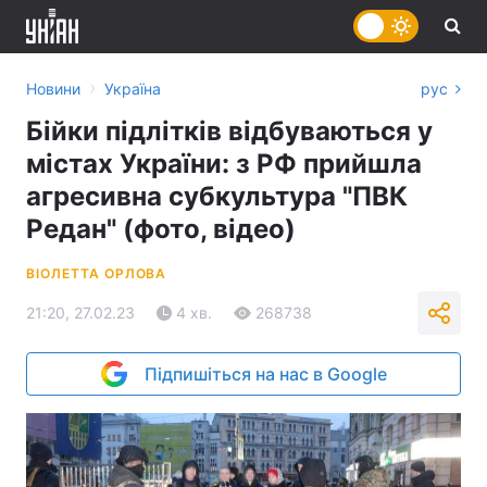
›
Новини
Україна
рус
Бійки підлітків відбуваються у
містах України: з РФ прийшла
агресивна субкультура "ПВК
Редан" (фото, відео)
ВІОЛЕТТА ОРЛОВА
21:20, 27.02.23
4 хв.
268738
Підпишіться на нас в Google