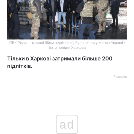
ПВК Редан - масові бійки підлітків відбуваються у містах Україні /
фото поліція Харкова
Тільки в Харкові затримали більше 200
підлітків.
Реклама
ad