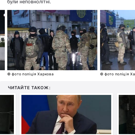
були неповнолітні.
Лонгріди
Відео з Youtube
Статті
Інтерв'ю
Думки
Архів
Вакансії
Контакти
© фото поліція Харкова
© фото поліція Х
Послуги
ЧИТАЙТЕ ТАКОЖ: