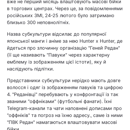
вже не перший місяць влаштовують масові бійки
в торгових центрах. Через це, за повідомленнями
російських ЗМІ, 24-25 лютого було затримано
близько 300 неповнолітніх.
Назва субкультури відсилає до популярної
японської манги і аніме за нею Hunter x Hunter, де
йдеться про злочинну організацію "Геней Редан"
(її ще називають "Павуки" через характерну
емблему із зображенням цієї істоти), яку й
наслідують підлітки.
Представники субкультури нерідко мають довге
волосся і одяг із зображенням павуків та цифрою
4. "Реданівці" перебувають у конфронтації із так
званими "оффніками" (футбольні фанати). Їхні
Telegram-канали та чати наповнені дописами про
"оффніків" та погроз на їхню адресу., саме із ними
"ПВК Редан" намагаються влаштовувати масові
бійки.