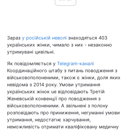
Головна
Війна
Зараз
у російській неволі
знаходяться 403
Україна
Політика
українських жінки, чимало з них - незаконно
Економіка
Світ
утримувані цивільні.
Як повідомляється у
Telegram-каналі
Спорт
Наука
Координаційного штабу з питань поводження з
Техно і зв'язок
Лайт
військовополоненими, також є жінки, доля яких
невідома з 2014 року. Умови утримання
Зброя
Інциденти
українських жінок uе відповідають Третій
Женевській конвенції про поводження з
Здоров'я
Туризм
військовополоненими. А звільнені з полону
розповідають про приниження, негуманні умови
Цікавинки
Погода
утримання, недостатнє харчування,
неможливість отримати кваліфіковану медичну
Екологія
Регіони