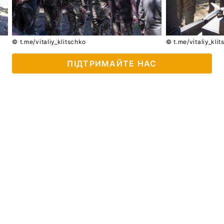
© t.me/vitaliy_klitschko
© t.me/vitaliy_kli
ПІДТРИМАЙТЕ НАС