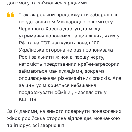
допомогу та зв'язатися з рідними.
Лонгріди
"Також росіяни продовжують забороняти
представникам Міжнародного комітету
Відео з Youtube
Статті
Червоного Хреста доступ до місць
утримання полонених та цивільних, яких у
Інтерв'ю
Думки
РФ та на ТОТ налічують понад 100.
Українська сторона не раз пропонувала
Архів
Вакансії
Росії звільнити жінок в першу чергу,
натомість представники країни-агресорки
Контакти
займаються маніпуляціями, зокрема
оприлюдненням різноманітних списків. Але
Послуги
за цим усім криється небажання
продовжувати обміни", - заявляють у
КШППВ.
За їх даними, на вимоги повернути поневолених
жінок російська сторона відповідає мовчанкою
та ігнорує всі звернення.