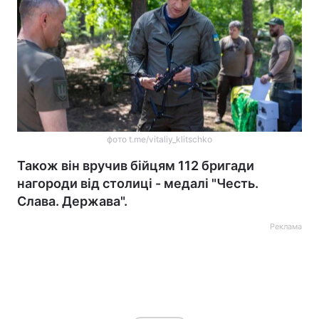
фото t.me/vitaliy_klitschko
Також він вручив бійцям 112 бригади
нагороди від столиці - медалі "Честь.
Слава. Держава".
Реклама