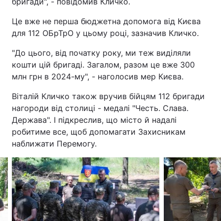
бригади", - повідомив Кличко.
Це вже не перша бюджетна допомога від Києва
для 112 ОБрТрО у цьому році, зазначив Кличко.
"До цього, від початку року, ми теж виділяли
кошти цій бригаді. Загалом, разом це вже 300
млн грн в 2024-му", - наголосив мер Києва.
Віталій Кличко також вручив бійцям 112 бригади
нагороди від столиці - медалі "Честь. Слава.
Держава". І підкреслив, що місто й надалі
робитиме все, щоб допомагати Захисникам
наближати Перемогу.