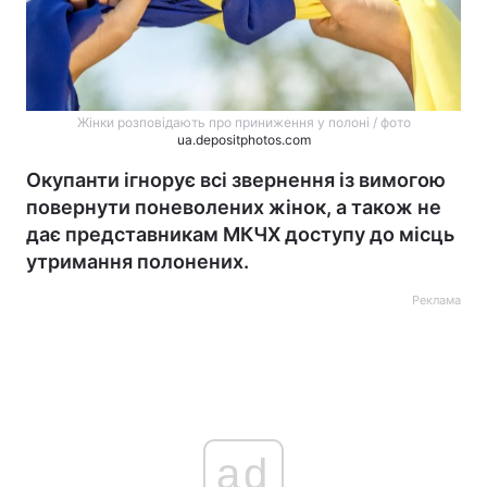
Жінки розповідають про приниження у полоні / фото
ua.depositphotos.com
Окупанти ігнорує всі звернення із вимогою
повернути поневолених жінок, а також не
дає представникам МКЧХ доступу до місць
утримання полонених.
Реклама
ad