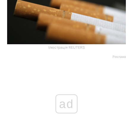
Ілюстрація REUTERS
Реклама
ad