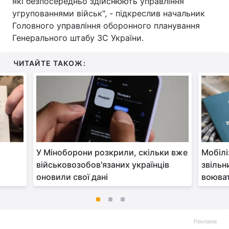
які безпосередньо здійснюють управління
угрупованнями військ", - підкреслив начальник
Головного управління оборонного планування
Генерального штабу ЗС України.
ЧИТАЙТЕ ТАКОЖ:
У Міноборони розкрили, скільки вже
Мобілі
військовозобов'язаних українців
звільн
оновили свої дані
воюва
Реклама