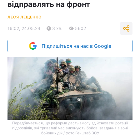
відправлять на фронт
ЛЕСЯ ЛЕЩЕНКО
16:02, 24.05.24
3 хв.
5602
Підпишіться на нас в Google
Передбачається, що реформа дасть змогу здійснювати ротації
підрозділів, які тривалий час виконують бойові завдання в зоні
бойових дій / фото Генштаб ВСУ