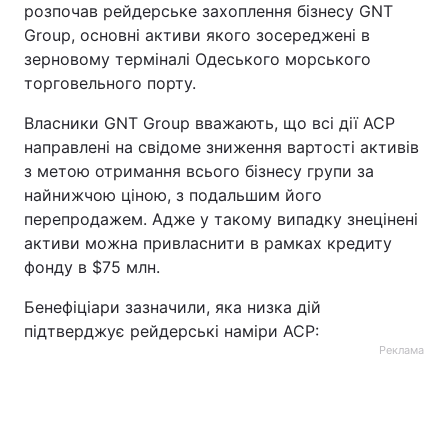
розпочав рейдерське захоплення бізнесу GNT
Тема оформлення
Group, основні активи якого зосереджені в
зерновому терміналі Одеського морського
торговельного порту.
Власники GNT Group вважають, що всі дії АСР
направлені на свідоме зниження вартості активів
з метою отримання всього бізнесу групи за
найнижчою ціною, з подальшим його
перепродажем. Адже у такому випадку знецінені
активи можна привласнити в рамках кредиту
фонду в $75 млн.
Бенефіціари зазначили, яка низка дій
підтверджує рейдерські наміри АСР:
Реклама