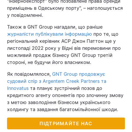
"Інзерноекспорт" було позбавлене права оренди
приміщень в Одеському порту", – наголошується
у повідомленні.
Також в GNT Group нагадали, що раніше
журналісти публікували інформацію
про те, що
регіональний керівник АСР Джон Паттон ще у
листопаді 2022 року у Відні вів перемовини про
можливий продаж бізнесу GNT Group третій
стороні, не будучи його власником.
Як повідомлялося,
GNT Group продовжує
судовий спір з Argentem Creek Partners та
Innovatus
та планує зустрічний позов до
кредитного агенту опонентів про злочинну змову
з метою заволодіння бізнесом українського
холдингу та завдання багатомільйонної шкоди.
ПІДТРИМАЙТЕ НАС