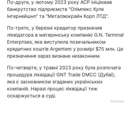
По-друге, у лютому 2023 року АСР ініціював
банкрутство підприємств "Олімпекс Купе
Інтернейшнл" та "Металзюкрайн Корп ЛТД".
По-третє, у березні кредитор призначив
ліквідатора в материнську компанію G.N. Terminal
Enterprises, яка виступила позичальником
кредитних коштів Argentem у розмірі $75 млн. Це
призначення зараз визнане незаконним.
По-четверте, у травні 2023 року була розпочата
процедура ліквідації GNT Trade DMCC (Дубаї),
яка є засновником згаданих українських
компаній. Наразі процес ліквідації теж
оскаржується в суді.
Реклама