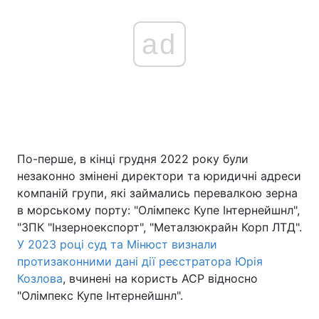
ad
По-перше, в кінці грудня 2022 року були
незаконно змінені директори та юридичні адреси
компаній групи, які займались перевалкою зерна
в морському порту: "Олімпекс Купе Інтернейшнл",
"ЗПК "Інзерноекспорт", "Металзюкрайн Корп ЛТД".
У 2023 році суд та Мінюст визнали
протизаконними дані дії реєстратора Юрія
Козлова
, вчинені на користь АСР відносно
"Олімпекс Купе Інтернейшнл".