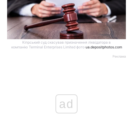
Кіпрський суд скасував призначення ліквідатора в
компанію Terminal Enterprises Limited фото
ua.depositphotos.com
Реклама
ad