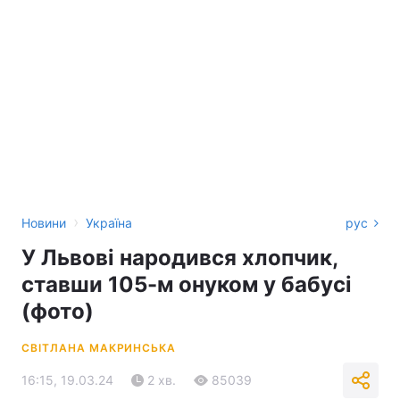
›
Новини
Україна
рус
У Львові народився хлопчик,
ставши 105-м онуком у бабусі
(фото)
СВІТЛАНА МАКРИНСЬКА
16:15, 19.03.24
2 хв.
85039