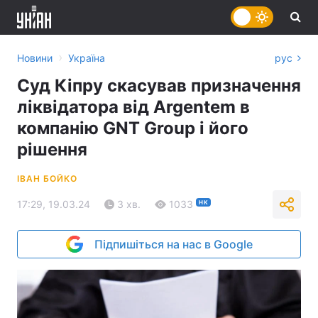
›
Новини
Україна
рус
Суд Кіпру скасував призначення
ліквідатора від Argentem в
компанію GNT Group і його
рішення
ІВАН БОЙКО
17:29, 19.03.24
3 хв.
1033
НК
Підпишіться на нас в Google