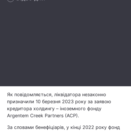
Лонгріди
Відео з Youtube
Статті
Інтерв'ю
Думки
Архів
Вакансії
Контакти
Послуги
Як повідомляється, ліквідатора незаконно
призначили 10 березня 2023 року за заявою
кредитора холдингу – іноземного фонду
Argentem Creek Partners (ACP).
За словами бенефіціарів, у кінці 2022 року фонд