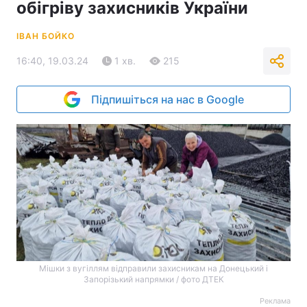
обігріву захисників України
ІВАН БОЙКО
16:40, 19.03.24
1 хв.
215
Підпишіться на нас в Google
Мішки з вугіллям відправили захисникам на Донецький і
Запорізький напрямки / фото ДТЕК
Реклама