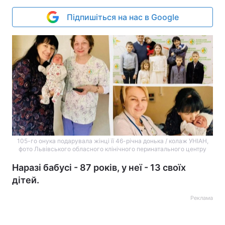
Підпишіться на нас в Google
105-го онука подарувала жінці її 46-річна донька / колаж УНІАН,
фото Львівського обласного клінічного перинатального центру
Наразі бабусі - 87 років, у неї - 13 своїх
дітей.
Реклама