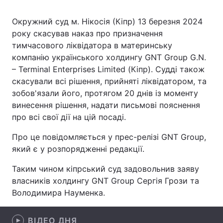
Окружний суд м. Нікосія (Кіпр) 13 березня 2024
року скасував наказ про призначення
Головна
Війна
тимчасового ліквідатора в материнську
компанію українського холдингу GNT Group G.N.
Україна
Політика
– Terminal Enterprises Limited (Кіпр). Судді також
скасували всі рішення, прийняті ліквідатором, та
Економіка
Світ
зобов'язали його, протягом 20 днів із моменту
винесення рішення, надати письмові пояснення
Спорт
Наука
про всі свої дії на цій посаді.
Техно і зв'язок
Лайт
Про це повідомляється у прес-релізі GNT Group,
який є у розпорядженні редакції.
Зброя
Інциденти
Таким чином кіпрський суд задовольнив заяву
Здоров'я
Туризм
власників холдингу GNT Group Сергія Грози та
Володимира Науменка.
Цікавинки
Погода
Екологія
Регіони
ВІДЕО ДНЯ