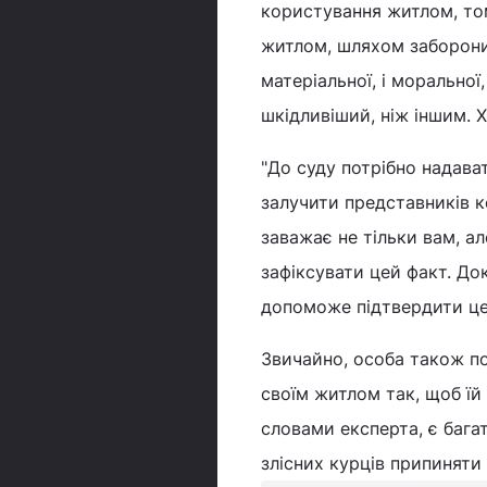
користування житлом, то
житлом, шляхом заборони 
матеріальної, і морально
шкідливіший, ніж іншим. 
"До суду потрібно надава
залучити представників к
заважає не тільки вам, а
зафіксувати цей факт. До
допоможе підтвердити цей
Звичайно, особа також п
своїм житлом так, щоб їй 
словами експерта, є багат
злісних курців припиняти