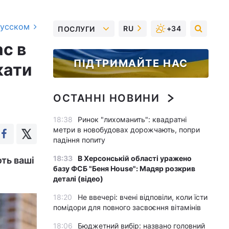
русском
RU
+34
ПОСЛУГИ
ас в
ПІДТРИМАЙТЕ НАС
кати
ОСТАННІ НОВИНИ
18:38
Ринок "лихоманить": квадратні
метри в новобудовах дорожчають, попри
падіння попиту
18:33
В Херсонській області уражено
ють ваші
базу ФСБ "Беня House": Мадяр розкрив
деталі (відео)
18:20
Не ввечері: вчені відповіли, коли їсти
помідори для повного засвоєння вітамінів
18:06
Бюджетний вибір: названо головний