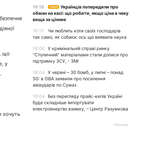
16:18
Українців попередили про
УНІАН
обман на касі: що робити, якщо ціна в чеку
 безпечне
вища за цінник
діяної
16:17
Чи люблять коти своїх господарів
так само, як собаки: ось що виявила наука
16:06
У кримінальній справі ринку
, що
"Столичний" матеріалами стали дописи про
підтримку ЗСУ, - ЗМІ
, у
16:04
У червні – 30 бомб, у липні – понад
.
50: в ОВА заявили про посилення
авіаударів по Сумах
16:04
Без перегляду прайс-кепів Україні
буде складніше імпортувати
електроенергію взимку, – Центр Разумкова
е хочуть
Реклама