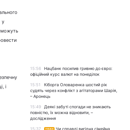
гального
 у
е можуть
ровести
15:56
Нацбанк посилив гривню до євро:
офіційний курс валют на понеділок
езпечну
15:51
Кіборга Оловаренка шостий рік
, і
судять через конфлікт з агітаторами Шарія,
– Аронець
15:49
Деякі забуті спогади не зникають
повністю, їх можна відновити, –
дослідження
15:37
Чи справді вигідна сімейна
УНІАН