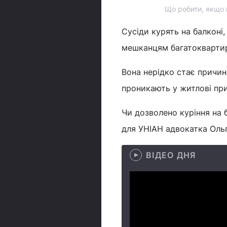
Що робити, якщо 
Сусіди курять на балконі
мешканцям багатоквартир
Вона нерідко стає причин
проникають у житлові пр
Чи дозволено куріння на б
для УНІАН адвокатка Ольг
ВІДЕО ДНЯ