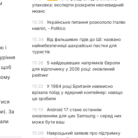
м
упаковка: експерти розкрили неочевидний
нюанс
15:36
Українське питання розкололо Італію
навпіл, - Politico
15:34
Від фальшивих гідів до ШІ: названо
найнебезпечніші шахрайські пастки для
ю і
туристів
уріння
15:26
5 найдешевших напрямків Європи
, щоб
для відпочинку у 2026 році: оновлений
рейтинг
шому
15:22
У 1984 році Британія навмисно
врізала поїзд у ядерний контейнер: навіщо
це зробили
тися
15:19
Android 17 стане останнім
и). За
оновленням для цих Samsung – серед них
вали
може бути ваш
15:08
Навроцький заявив про підтримку