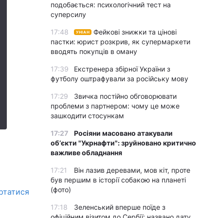
подобається: психологічний тест на
суперсилу
17:48
Фейкові знижки та цінові
УНІАН
пастки: юрист розкрив, як супермаркети
вводять покупців в оману
17:39
Екстренера збірної України з
футболу оштрафували за російську мову
17:29
Звичка постійно обговорювати
проблеми з партнером: чому це може
зашкодити стосункам
17:27
Росіяни масовано атакували
обʼєкти "Укрнафти": зруйновано критично
важливе обладнання
17:21
Він лазив деревами, мов кіт, проте
був першим в історії собакою на планеті
(фото)
ертатися
17:18
Зеленський вперше поїде з
офіційним візитом до Сербії: названо дату