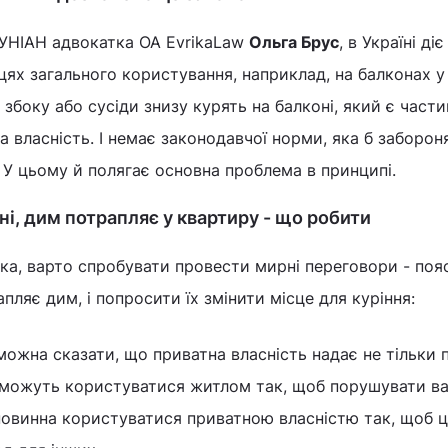
 УНІАН адвокатка ОА EvrikaLaw
Ольга Брус
, в Україні діє
сцях загального користування, наприклад, на балконах у
и збоку або сусіди знизу курять на балконі, який є част
а власність. І немає законодавчої норми, яка б заборон
. У цьому й полягає основна проблема в принципі.
ні, дим потрапляє у квартиру - що робити
ка, варто спробувати провести мирні переговори - поя
ляє дим, і попросити їх змінити місце для куріння:
 можна сказати, що приватна власність надає не тільки п
е можуть користуватися житлом так, щоб порушувати в
повинна користуватися приватною власністю так, щоб ц