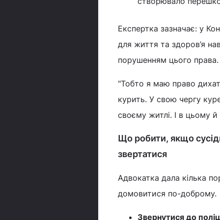
створювало перешко
Експертка зазначає: у Ко
для життя та здоров’я на
порушенням цього права.
"Тобто я маю право дихат
курить. У свою чергу кур
своєму житлі. І в цьому й
Що робити, якщо сусіди
звертатися
Адвокатка дала кілька пор
домовитися по-доброму.
Звернутися до поліц