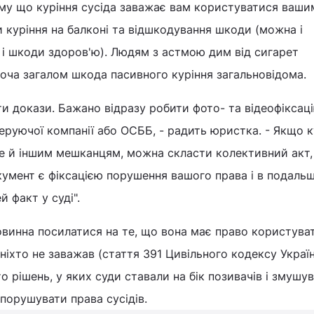
му що куріння сусіда заважає вам користуватися ваши
куріння на балконі та відшкодування шкоди (можна і
ї, і шкоди здоров'ю). Людям з астмою дим від сигарет
Хоча загалом шкода пасивного куріння загальновідома.
ти докази. Бажано відразу робити фото- та відеофіксаці
еруючої компанії або ОСББ, - радить юристка. - Якщо к
ле й іншим мешканцям, можна скласти колективний акт
кумент є фіксацією порушення вашого права і в подаль
 факт у суді".
овинна посилатися на те, що вона має право користува
ніхто не заважав (стаття 391 Цивільного кодексу Україн
о рішень, у яких суди ставали на бік позивачів і змушу
 порушувати права сусідів.