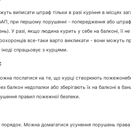
уть виписати штраф тільки в разі куріння в місцях за
КоАП, при першому порушенні - попередження або штраф
ень). У разі, якщо людина курить у себе на балконі, її н
оохоронців все-таки варто викликати - вони можуть п
е іноді спрацьовує з курцями.
С
ожна послатися на те, що курці створюють пожежонеб
з балкон недопалки або зберігають їх на балконі в банці
рушення правил пожежної безпеки.
ий порядок. Можна домагатися усунення порушень права