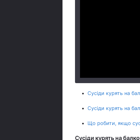
Сусіди курять на бал
Сусіди курять на ба
Що робити, якщо сус
Сусіди курять на балко