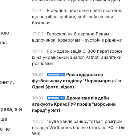
17:10
8 серпня: церковне свято сьогодні,
що потрібно зробити, щоб здійснилося
бажання
иною
17:00
Гороскоп на 8 серпня: Левам –
відпочинок, Козерогам – зустріч з рідними
яла
16:49
Як модернізація С-300 перетворює
їх на український аналог Patriot: аналітики
розповіли
16:37
Росія вдарила по
ОНОВЛЕНО
футбольному стадіону "Чорноморець" в
снити,
Одесі (фото, відео)
16:31
Дрони вже пів доби
ОНОВЛЕНО
атакують Крим: ГУР провів "морський
рава, а й
парад" у Ялті
аше
16:22
"Буде хвиля банкрутства": розгром
складів Wildberries боляче бʼють по РФ, - Die
е не
Welt