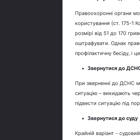
Правоохоронні органи мож
користування (ст. 175-1 
розмірі від 51 до 170 грив
оштрафувати. Однак прав
профілактичну бесіду, і ц
Звернутися до ДСН
При зверненні до ДСНС м
ситуацію – викидають чере
підвести ситуацію під по
Звернутися до суду
Крайній варіант - судов