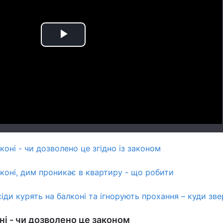
Play
Video
коні - чи дозволено це згідно із законом
лконі, дим проникає в квартиру - що робити
іди курять на балконі та ігнорують прохання – куди зв
ні - чи дозволено це законом