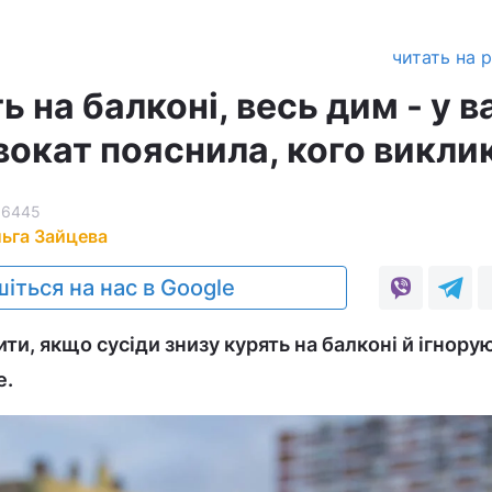
читать на 
ь на балконі, весь дим - у в
вокат пояснила, кого викли
6445
ьга Зайцева
іться на нас в Google
и, якщо сусіди знизу курять на балконі й ігнору
е.