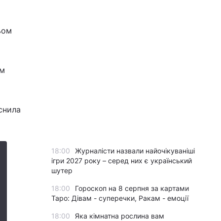
ьом
им
яснила
18:00
Журналісти назвали найочікуваніші
ігри 2027 року – серед них є український
шутер
18:00
Гороскоп на 8 серпня за картами
Таро: Дівам - суперечки, Ракам - емоції
18:00
Яка кімнатна рослина вам