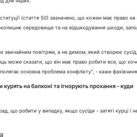
д для інших.
нституції (стаття 50) зазначено, що кожен має право на
вколишнє середовище та на відшкодування шкоди, запо
и звичайним повітрям, а не димом, який створює сусід
ець може сказати, що він має право робити все, що хоче
 полягає основна проблема конфлікту", - каже фахівчиня
 курять на балконі та ігнорують прохання - куди
ад, що робити у випадку, якщо сусіди - затяті курці і н
ії