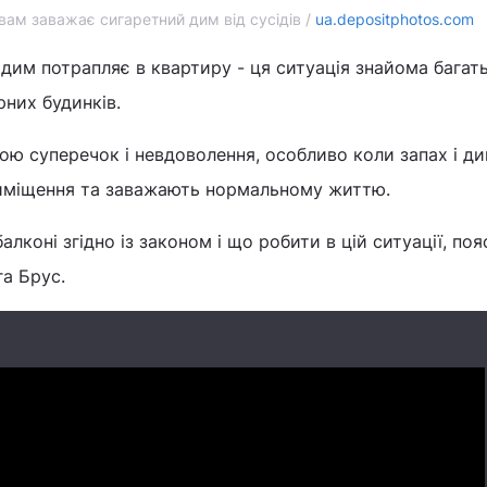
вам заважає сигаретний дим від сусідів /
ua.depositphotos.com
, дим потрапляє в квартиру - ця ситуація знайома багат
них будинків.
ою суперечок і невдоволення, особливо коли запах і д
иміщення та заважають нормальному життю.
алконі згідно із законом і що робити в цій ситуації, по
а Брус.