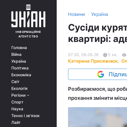
›
Новини
Україна
Сусіди курят
ІНФОРМАЦІЙНЕ
квартирі: ад
АГЕНТСТВО
Головна
Війна
07:30, 06.06.26
5 хв.
Катерина Присяжнюк,
Ол
Україна
Політика
Підпиш
Економіка
Світ
Екологія
Розбираємося, що робит
Регіони
прохання змінити місц
Спорт
Наука
Техно і зв'язок
Лайт